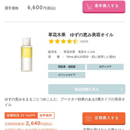
6,600
通常購入する
通常価格
円(税込)
草花木果 ゆずの恵み美容オイル
440件
販売名 : 草花木果 美容オイルN
容 量 : 50mL(約120回分・顔に使用した場合)
美容液・保湿液
ボディケア
スペシャルケア
商品詳細を見る
ゆずの恵みをまるごとつめこんだ、ブースター効果のある2層タイプの美容オ
イル
定期初回
20
%OFF
送料無料
定期購入する
2,640
定期初回価格:
円(税込)
定期お届けおトク便とは＞
※2回目以降は
10
%OFF 2,970円(税込)