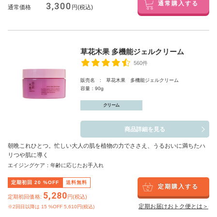
3,300
通常購入する
通常価格
円(税込)
草花木果 多機能ジェルクリーム
560件
販売名 : 草花木果 多機能ジェルクリーム
容量：90g
クリーム
商品詳細を見る
朝晩これひとつ。忙しい大人の肌を植物の力でささえ、うるおいに満ちたハ
リつや肌に導く
エイジングケア：年齢に応じたお手入れ
定期初回
20
%OFF
送料無料
定期購入する
5,280
定期初回価格:
円(税込)
定期お届けおトク便とは＞
※2回目以降は
15
%OFF 5,610円(税込)