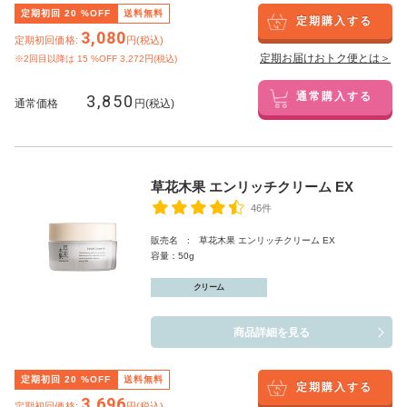
定期初回
20
%OFF
送料無料
定期購入する
3,080
定期初回価格:
円(税込)
定期お届けおトク便とは＞
※2回目以降は
15
%OFF 3,272円(税込)
3,850
通常購入する
通常価格
円(税込)
草花木果 エンリッチクリーム EX
46件
販売名 : 草花木果 エンリッチクリーム EX
容量：50g
クリーム
商品詳細を見る
定期初回
20
%OFF
送料無料
定期購入する
3,696
定期初回価格:
円(税込)