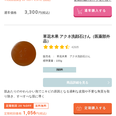
3,300
通常購入する
通常価格
円(税込)
草花木果 アクネ洗顔石けん（医薬部外
品）
426件
販売名 : 草花木果 アクネ洗顔石けん
標準重量：100g
洗顔料
商品詳細を見る
肌あたりのやわらかい泡でニキビの原因となる過剰な皮脂や不要な角質を取
り除き、すべすべな肌に導く
定期初回
20
%OFF
送料無料
定期購入する
1,056
定期初回価格:
円(税込)