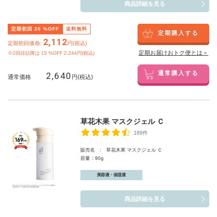
商品詳細を見る
定期初回
20
%OFF
送料無料
定期購入する
2,112
定期初回価格:
円(税込)
定期お届けおトク便とは＞
※2回目以降は
15
%OFF 2,244円(税込)
2,640
通常購入する
通常価格
円(税込)
草花木果 マスクジェル Ｃ
189件
販売名 : 草花木果 マスクジェル Ｃ
容量：90g
美容液・保湿液
商品詳細を見る