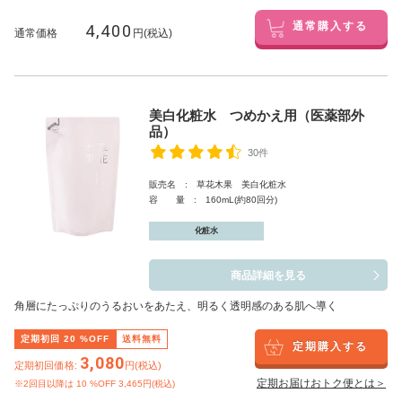
4,400
通常購入する
通常価格
円(税込)
美白化粧水 つめかえ用（医薬部外
品）
30件
販売名 : 草花木果 美白化粧水
容 量 : 160mL(約80回分)
化粧水
商品詳細を見る
角層にたっぷりのうるおいをあたえ、明るく透明感のある肌へ導く
定期初回
20
%OFF
送料無料
定期購入する
3,080
定期初回価格:
円(税込)
定期お届けおトク便とは＞
※2回目以降は
10
%OFF 3,465円(税込)