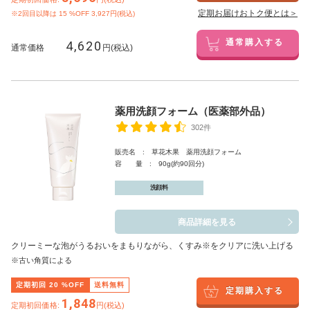
定期お届けおトク便とは＞
※2回目以降は
15
%OFF 3,927円(税込)
4,620
通常購入する
通常価格
円(税込)
薬用洗顔フォーム（医薬部外品）
302件
販売名 : 草花木果 薬用洗顔フォーム
容 量 : 90g(約90回分)
洗顔料
商品詳細を見る
クリーミーな泡がうるおいをまもりながら、くすみ※をクリアに洗い上げる
※古い角質による
定期初回
20
%OFF
送料無料
定期購入する
1,848
定期初回価格:
円(税込)