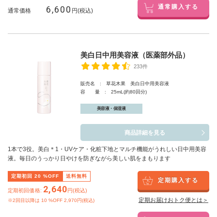
6,600
通常購入する
通常価格
円(税込)
美白日中用美容液（医薬部外品）
233件
販売名 : 草花木果 美白日中用美容液
容 量 : 25mL(約80回分)
美容液・保湿液
商品詳細を見る
1本で3役。美白
＊1
・UVケア・化粧下地とマルチ機能がうれしい日中用美容
液。毎日のうっかり日やけを防ぎながら美しい肌をまもります
定期初回
20
%OFF
送料無料
定期購入する
2,640
定期初回価格:
円(税込)
定期お届けおトク便とは＞
※2回目以降は
10
%OFF 2,970円(税込)