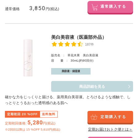
3,850
通常購入する
通常価格
円(税込)
美白美容液（医薬部外品）
187件
販売名 : 草花木果 美白美容液
容 量 : 30mL(約90回分)
美容液・保湿液
商品詳細を見る
確かな力をじっくりと届ける、薬用美白美容液。とろけるような感触で、し
っとりとうるおった透明感のある肌へ
定期初回
20
%OFF
送料無料
定期購入する
5,280
定期初回価格:
円(税込)
定期お届けおトク便とは＞
※2回目以降は
15
%OFF 5,610円(税込)