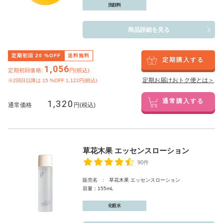
洗顔料
商品詳細を見る
定期初回
20
%OFF
送料無料
定期購入する
1,056
定期初回価格:
円(税込)
定期お届けおトク便とは＞
※2回目以降は
15
%OFF 1,122円(税込)
1,320
通常購入する
通常価格
円(税込)
草花木果 エッセンスローション
90件
販売名 : 草花木果 エッセンスローション
容量：155mL
化粧水