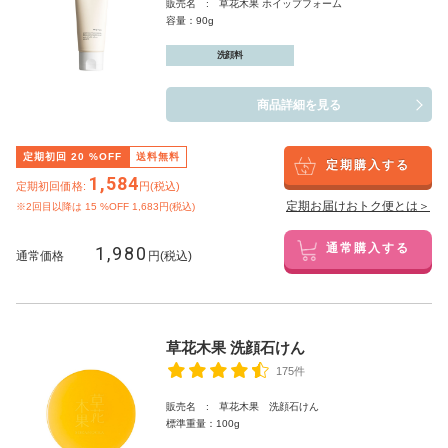
販売名 : 草花木果 ホイップフォーム
容量：90g
洗顔料
商品詳細を見る
定期初回
20
%OFF
送料無料
定期購入する
1,584
定期初回価格:
円(税込)
定期お届けおトク便とは＞
※2回目以降は
15
%OFF 1,683円(税込)
1,980
通常購入する
通常価格
円(税込)
草花木果 洗顔石けん
175件
販売名 : 草花木果 洗顔石けん
標準重量：100g