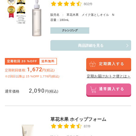
802件
販売名 : 草花木果 メイク落としオイル N
容量：180mL
クレンジング
商品詳細を見る
定期初回
20
%OFF
送料無料
定期購入する
1,672
定期初回価格:
円(税込)
定期お届けおトク便とは＞
※2回目以降は
15
%OFF 1,776円(税込)
2,090
通常購入する
通常価格
円(税込)
草花木果 ホイップフォーム
87件