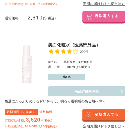
定期お届けおトク便とは＞
※2回目以降は
10
%OFF 2,079円(税込)
2,310
通常購入する
通常価格
円(税込)
美白化粧水（医薬部外品）
209件
販売名 : 草花木果 美白化粧水
容 量 : 180mL(約90回分)
化粧水
商品詳細を見る
角層にたっぷりのうるおいを与え、明るく透明感のある肌へ導く
定期初回
20
%OFF
送料無料
定期購入する
3,520
定期初回価格:
円(税込)
定期お届けおトク便とは＞
※2回目以降は
10
%OFF 3,960円(税込)