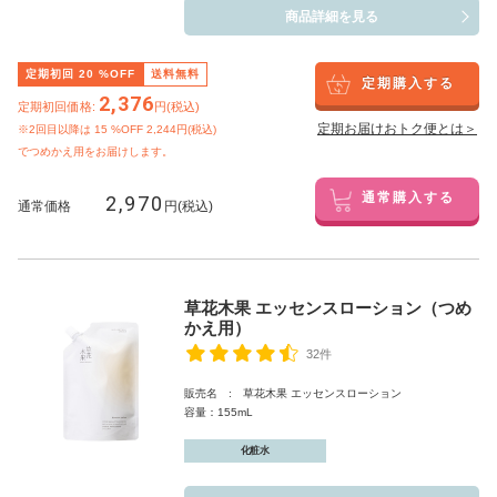
商品詳細を見る
定期初回
20
%OFF
送料無料
定期購入する
2,376
定期初回価格:
円(税込)
定期お届けおトク便とは＞
※2回目以降は
15
%OFF 2,244円(税込)
でつめかえ用をお届けします。
2,970
通常購入する
通常価格
円(税込)
草花木果 エッセンスローション（つめ
かえ用）
32件
販売名 : 草花木果 エッセンスローション
容量：155mL
化粧水