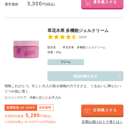
3,300
通常購入する
通常価格
円(税込)
草花木果 多機能ジェルクリーム
559件
販売名 : 草花木果 多機能ジェルクリーム
容量：90g
クリーム
商品詳細を見る
朝晩これひとつ。忙しい大人の肌を植物の力でささえ、うるおいに満ちたハ
リつや肌に導く
エイジングケア：年齢に応じたお手入れ
定期初回
20
%OFF
送料無料
定期購入する
5,280
定期初回価格:
円(税込)
定期お届けおトク便とは＞
※2回目以降は
15
%OFF 5,610円(税込)