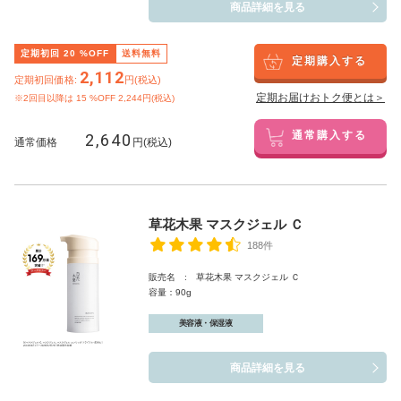
商品詳細を見る
定期初回
20
%OFF
送料無料
定期購入する
2,112
定期初回価格:
円(税込)
定期お届けおトク便とは＞
※2回目以降は
15
%OFF 2,244円(税込)
2,640
通常購入する
通常価格
円(税込)
草花木果 マスクジェル Ｃ
188件
販売名 : 草花木果 マスクジェル Ｃ
容量：90g
美容液・保湿液
商品詳細を見る