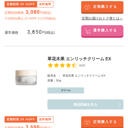
定期初回
20
%OFF
送料無料
定期購入する
3,080
定期初回価格:
円(税込)
定期お届けおトク便とは＞
※2回目以降は
15
%OFF 3,272円(税込)
3,850
通常購入する
通常価格
円(税込)
草花木果 エンリッチクリーム EX
46件
販売名 : 草花木果 エンリッチクリーム EX
容量：50g
クリーム
商品詳細を見る
定期初回
20
%OFF
送料無料
定期購入する
3,696
定期初回価格:
円(税込)