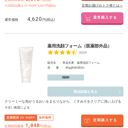
定期お届けおトク便とは＞
※2回目以降は
15
%OFF 3,927円(税込)
4,620
通常購入する
通常価格
円(税込)
薬用洗顔フォーム（医薬部外品）
302件
販売名 : 草花木果 薬用洗顔フォーム
容 量 : 90g(約90回分)
洗顔料
商品詳細を見る
クリーミーな泡がうるおいをまもりながら、くすみ※をクリアに洗い上げる
※古い角質による
定期初回
20
%OFF
送料無料
定期購入する
1,848
定期初回価格:
円(税込)