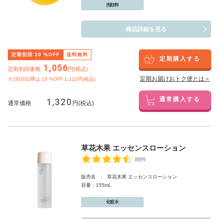
洗顔料
商品詳細を見る
定期初回
20
%OFF
送料無料
定期購入する
1,056
定期初回価格:
円(税込)
定期お届けおトク便とは＞
※2回目以降は
15
%OFF 1,122円(税込)
1,320
通常購入する
通常価格
円(税込)
草花木果 エッセンスローション
88件
販売名 : 草花木果 エッセンスローション
容量：155mL
化粧水