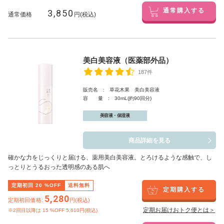
3,850
通常購入する
通常価格
円(税込)
美白美容液（医薬部外品）
187件
販売名 : 草花木果 美白美容液
容 量 : 30mL(約90回分)
美容液・保湿液
商品詳細を見る
確かな力をじっくりと届ける、薬用美白美容液。とろけるような感触で、し
っとりとうるおった透明感のある肌へ
定期初回
20
%OFF
送料無料
定期購入する
5,280
定期初回価格:
円(税込)
定期お届けおトク便とは＞
※2回目以降は
15
%OFF 5,610円(税込)