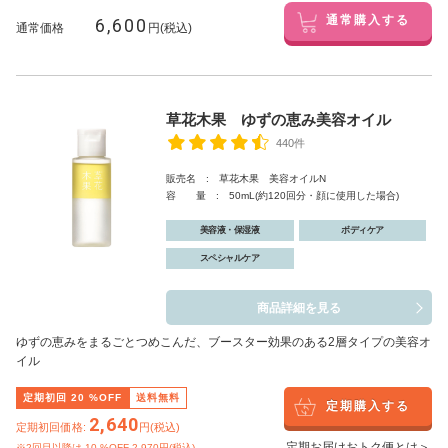
6,600
通常購入する
通常価格
円(税込)
草花木果 ゆずの恵み美容オイル
440件
販売名 : 草花木果 美容オイルN
容 量 : 50mL(約120回分・顔に使用した場合)
美容液・保湿液
ボディケア
スペシャルケア
商品詳細を見る
ゆずの恵みをまるごとつめこんだ、ブースター効果のある2層タイプの美容オ
イル
定期初回
20
%OFF
送料無料
定期購入する
2,640
定期初回価格:
円(税込)
定期お届けおトク便とは＞
※2回目以降は
10
%OFF 2,970円(税込)