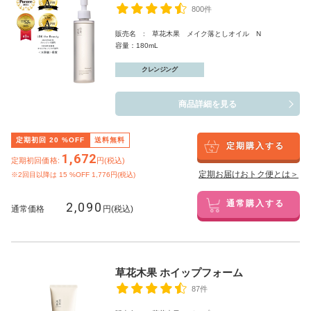
800件
販売名 : 草花木果 メイク落としオイル N
容量：180mL
クレンジング
商品詳細を見る
定期初回
20
%OFF
送料無料
定期購入する
1,672
定期初回価格:
円(税込)
定期お届けおトク便とは＞
※2回目以降は
15
%OFF 1,776円(税込)
2,090
通常購入する
通常価格
円(税込)
草花木果 ホイップフォーム
87件