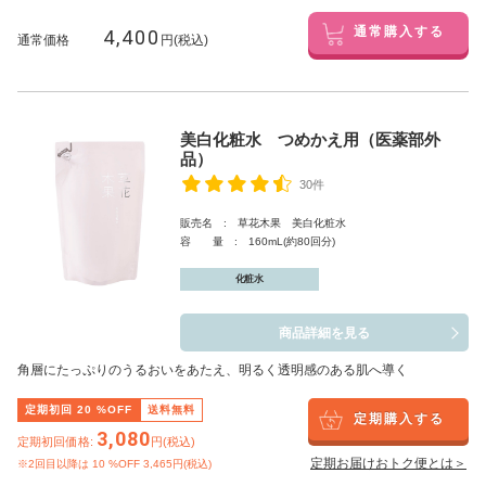
4,400
通常購入する
通常価格
円(税込)
美白化粧水 つめかえ用（医薬部外
品）
30件
販売名 : 草花木果 美白化粧水
容 量 : 160mL(約80回分)
化粧水
商品詳細を見る
角層にたっぷりのうるおいをあたえ、明るく透明感のある肌へ導く
定期初回
20
%OFF
送料無料
定期購入する
3,080
定期初回価格:
円(税込)
定期お届けおトク便とは＞
※2回目以降は
10
%OFF 3,465円(税込)