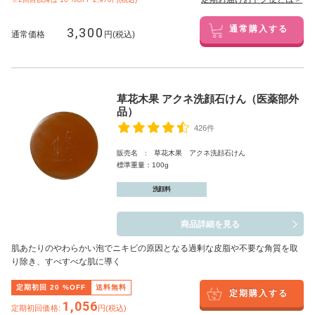
3,300
通常購入する
通常価格
円(税込)
草花木果 アクネ洗顔石けん（医薬部外
品）
426件
販売名 : 草花木果 アクネ洗顔石けん
標準重量：100g
洗顔料
商品詳細を見る
肌あたりのやわらかい泡でニキビの原因となる過剰な皮脂や不要な角質を取
り除き、すべすべな肌に導く
定期初回
20
%OFF
送料無料
定期購入する
1,056
定期初回価格:
円(税込)