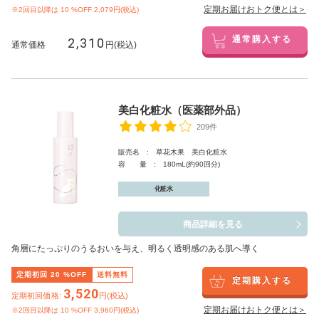
定期お届けおトク便とは＞
※2回目以降は
10
%OFF 2,079円(税込)
2,310
通常購入する
通常価格
円(税込)
美白化粧水（医薬部外品）
209件
販売名 : 草花木果 美白化粧水
容 量 : 180mL(約90回分)
化粧水
商品詳細を見る
角層にたっぷりのうるおいを与え、明るく透明感のある肌へ導く
定期初回
20
%OFF
送料無料
定期購入する
3,520
定期初回価格:
円(税込)
定期お届けおトク便とは＞
※2回目以降は
10
%OFF 3,960円(税込)