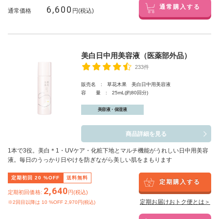
6,600
通常購入する
通常価格
円(税込)
美白日中用美容液（医薬部外品）
233件
販売名 : 草花木果 美白日中用美容液
容 量 : 25mL(約80回分)
美容液・保湿液
商品詳細を見る
1本で3役。美白
＊1
・UVケア・化粧下地とマルチ機能がうれしい日中用美容
液。毎日のうっかり日やけを防ぎながら美しい肌をまもります
定期初回
20
%OFF
送料無料
定期購入する
2,640
定期初回価格:
円(税込)
定期お届けおトク便とは＞
※2回目以降は
10
%OFF 2,970円(税込)