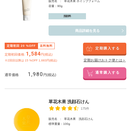
販売名 : 草花木果 ホイップフォーム
容量：90g
洗顔料
商品詳細を見る
定期初回
20
%OFF
送料無料
定期購入する
1,584
定期初回価格:
円(税込)
定期お届けおトク便とは＞
※2回目以降は
15
%OFF 1,683円(税込)
1,980
通常購入する
通常価格
円(税込)
草花木果 洗顔石けん
175件
販売名 : 草花木果 洗顔石けん
標準重量：100g