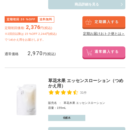
商品詳細を見る
定期初回
20
%OFF
送料無料
定期購入する
2,376
定期初回価格:
円(税込)
定期お届けおトク便とは＞
※2回目以降は
15
%OFF 2,244円(税込)
でつめかえ用をお届けします。
2,970
通常購入する
通常価格
円(税込)
草花木果 エッセンスローション（つめ
かえ用）
31件
販売名 : 草花木果 エッセンスローション
容量：155mL
化粧水