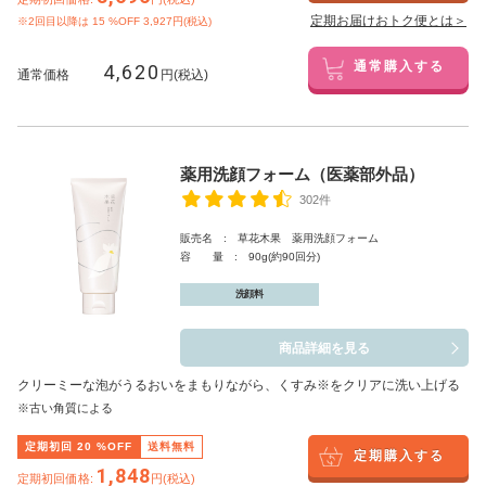
定期お届けおトク便とは＞
※2回目以降は
15
%OFF 3,927円(税込)
4,620
通常購入する
通常価格
円(税込)
薬用洗顔フォーム（医薬部外品）
302件
販売名 : 草花木果 薬用洗顔フォーム
容 量 : 90g(約90回分)
洗顔料
商品詳細を見る
クリーミーな泡がうるおいをまもりながら、くすみ※をクリアに洗い上げる
※古い角質による
定期初回
20
%OFF
送料無料
定期購入する
1,848
定期初回価格:
円(税込)