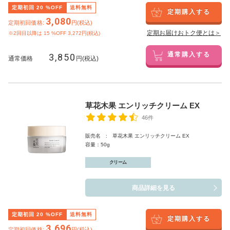
定期初回
20
%OFF
送料無料
定期購入する
3,080
定期初回価格:
円(税込)
定期お届けおトク便とは＞
※2回目以降は
15
%OFF 3,272円(税込)
3,850
通常購入する
通常価格
円(税込)
草花木果 エンリッチクリーム EX
46件
販売名 : 草花木果 エンリッチクリーム EX
容量：50g
クリーム
商品詳細を見る
定期初回
20
%OFF
送料無料
定期購入する
3,696
定期初回価格:
円(税込)