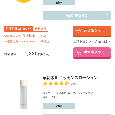
洗顔料
商品詳細を見る
定期初回
20
%OFF
送料無料
定期購入する
1,056
定期初回価格:
円(税込)
定期お届けおトク便とは＞
※2回目以降は
15
%OFF 1,122円(税込)
1,320
通常購入する
通常価格
円(税込)
草花木果 エッセンスローション
90件
販売名 : 草花木果 エッセンスローション
容量：155mL
化粧水