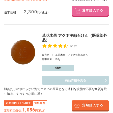
3,300
通常購入する
通常価格
円(税込)
草花木果 アクネ洗顔石けん（医薬部外
品）
426件
販売名 : 草花木果 アクネ洗顔石けん
標準重量：100g
洗顔料
商品詳細を見る
肌あたりのやわらかい泡でニキビの原因となる過剰な皮脂や不要な角質を取
り除き、すべすべな肌に導く
定期初回
20
%OFF
送料無料
定期購入する
1,056
定期初回価格:
円(税込)