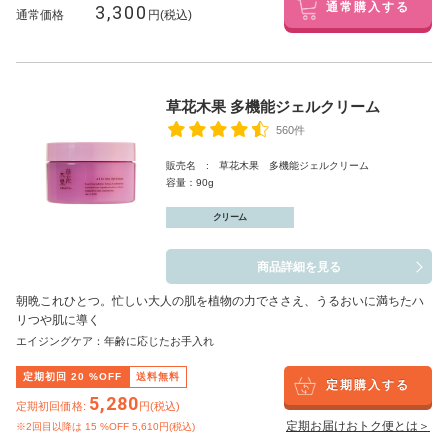
3,300
通常購入する
通常価格
円(税込)
草花木果 多機能ジェルクリーム
560件
販売名 : 草花木果 多機能ジェルクリーム
容量：90g
クリーム
商品詳細を見る
朝晩これひとつ。忙しい大人の肌を植物の力でささえ、うるおいに満ちたハ
リつや肌に導く
エイジングケア：年齢に応じたお手入れ
定期初回
20
%OFF
送料無料
定期購入する
5,280
定期初回価格:
円(税込)
定期お届けおトク便とは＞
※2回目以降は
15
%OFF 5,610円(税込)