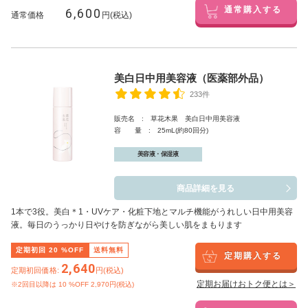
6,600
通常購入する
通常価格
円(税込)
美白日中用美容液（医薬部外品）
233件
販売名 : 草花木果 美白日中用美容液
容 量 : 25mL(約80回分)
美容液・保湿液
商品詳細を見る
1本で3役。美白
＊1
・UVケア・化粧下地とマルチ機能がうれしい日中用美容
液。毎日のうっかり日やけを防ぎながら美しい肌をまもります
定期初回
20
%OFF
送料無料
定期購入する
2,640
定期初回価格:
円(税込)
定期お届けおトク便とは＞
※2回目以降は
10
%OFF 2,970円(税込)