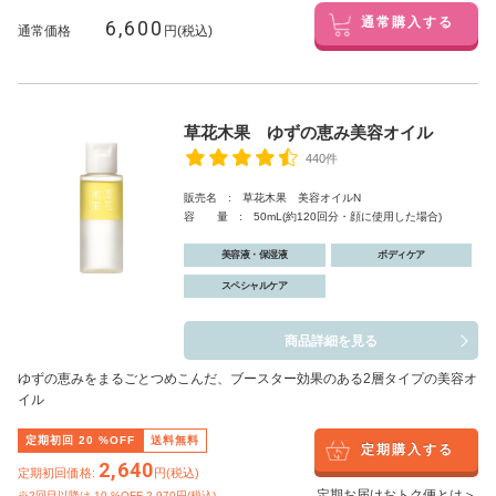
6,600
通常購入する
通常価格
円(税込)
草花木果 ゆずの恵み美容オイル
440件
販売名 : 草花木果 美容オイルN
容 量 : 50mL(約120回分・顔に使用した場合)
美容液・保湿液
ボディケア
スペシャルケア
商品詳細を見る
ゆずの恵みをまるごとつめこんだ、ブースター効果のある2層タイプの美容オ
イル
定期初回
20
%OFF
送料無料
定期購入する
2,640
定期初回価格:
円(税込)
定期お届けおトク便とは＞
※2回目以降は
10
%OFF 2,970円(税込)