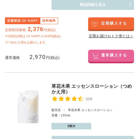
商品詳細を見る
定期初回
20
%OFF
送料無料
定期購入する
2,376
定期初回価格:
円(税込)
定期お届けおトク便とは＞
※2回目以降は
15
%OFF 2,244円(税込)
でつめかえ用をお届けします。
2,970
通常購入する
通常価格
円(税込)
草花木果 エッセンスローション（つめ
かえ用）
32件
販売名 : 草花木果 エッセンスローション
容量：155mL
化粧水