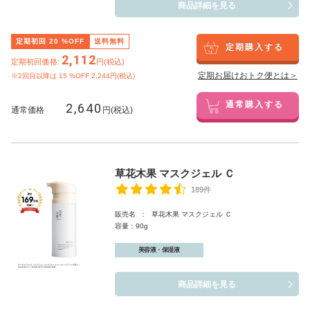
商品詳細を見る
定期初回
20
%OFF
送料無料
定期購入する
2,112
定期初回価格:
円(税込)
定期お届けおトク便とは＞
※2回目以降は
15
%OFF 2,244円(税込)
2,640
通常購入する
通常価格
円(税込)
草花木果 マスクジェル Ｃ
189件
販売名 : 草花木果 マスクジェル Ｃ
容量：90g
美容液・保湿液
商品詳細を見る