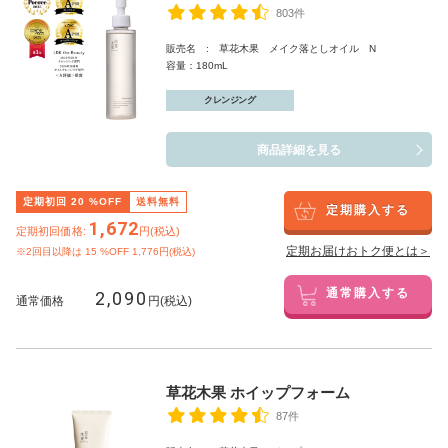
803件
販売名 : 草花木果 メイク落としオイル N
容量：180mL
クレンジング
商品詳細を見る
定期初回
20
%OFF
送料無料
定期購入する
1,672
定期初回価格:
円(税込)
定期お届けおトク便とは＞
※2回目以降は
15
%OFF 1,776円(税込)
2,090
通常購入する
通常価格
円(税込)
草花木果 ホイップフォーム
87件