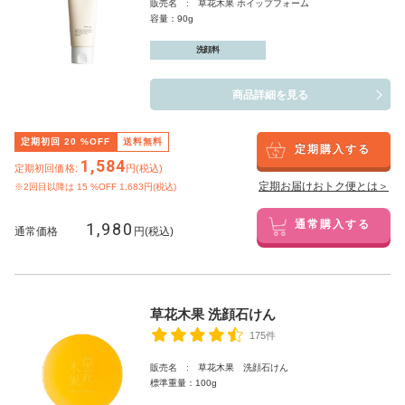
販売名 : 草花木果 ホイップフォーム
容量：90g
洗顔料
商品詳細を見る
定期初回
20
%OFF
送料無料
定期購入する
1,584
定期初回価格:
円(税込)
定期お届けおトク便とは＞
※2回目以降は
15
%OFF 1,683円(税込)
1,980
通常購入する
通常価格
円(税込)
草花木果 洗顔石けん
175件
販売名 : 草花木果 洗顔石けん
標準重量：100g