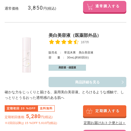
3,850
通常購入する
通常価格
円(税込)
美白美容液（医薬部外品）
187件
販売名 : 草花木果 美白美容液
容 量 : 30mL(約90回分)
美容液・保湿液
商品詳細を見る
確かな力をじっくりと届ける、薬用美白美容液。とろけるような感触で、し
っとりとうるおった透明感のある肌へ
定期初回
20
%OFF
送料無料
定期購入する
5,280
定期初回価格:
円(税込)
定期お届けおトク便とは＞
※2回目以降は
15
%OFF 5,610円(税込)