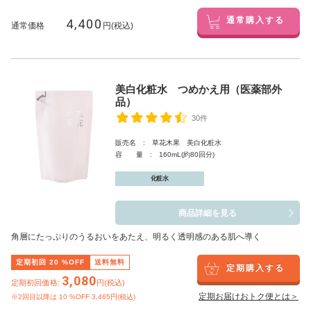
4,400
通常購入する
通常価格
円(税込)
美白化粧水 つめかえ用（医薬部外
品）
30件
販売名 : 草花木果 美白化粧水
容 量 : 160mL(約80回分)
化粧水
商品詳細を見る
角層にたっぷりのうるおいをあたえ、明るく透明感のある肌へ導く
定期初回
20
%OFF
送料無料
定期購入する
3,080
定期初回価格:
円(税込)
定期お届けおトク便とは＞
※2回目以降は
10
%OFF 3,465円(税込)