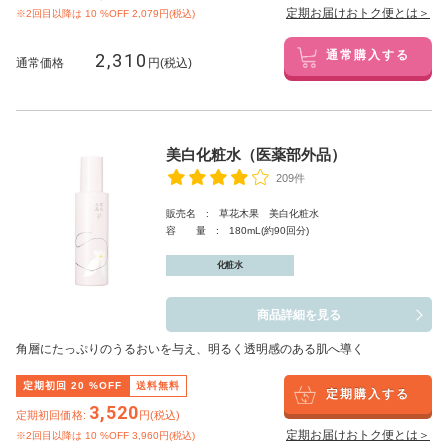
定期お届けおトク便とは＞
※2回目以降は
10
%OFF 2,079円(税込)
2,310
通常購入する
通常価格
円(税込)
美白化粧水（医薬部外品）
209件
販売名 : 草花木果 美白化粧水
容 量 : 180mL(約90回分)
化粧水
商品詳細を見る
角層にたっぷりのうるおいを与え、明るく透明感のある肌へ導く
定期初回
20
%OFF
送料無料
定期購入する
3,520
定期初回価格:
円(税込)
定期お届けおトク便とは＞
※2回目以降は
10
%OFF 3,960円(税込)