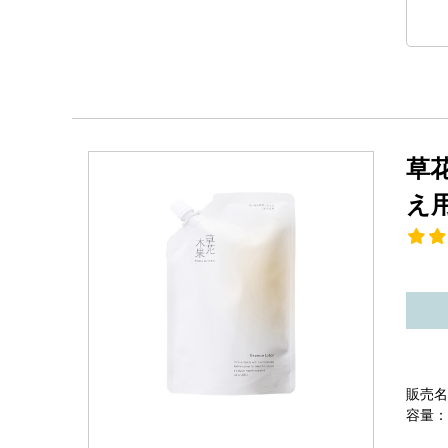
草
え
販売名
容量：