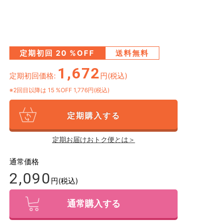
定期初回
20
%OFF
送料無料
1,672
定期初回価格:
円(税込)
※2回目以降は
15
%OFF 1,776円(税込)
定期購入する
定期お届けおトク便とは＞
通常価格
2,090
円(税込)
通常購入する