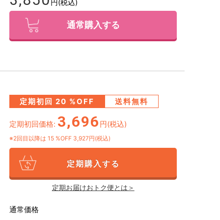
円(税込)
通常購入する
定期初回
20
%OFF
送料無料
3,696
定期初回価格:
円(税込)
※2回目以降は
15
%OFF 3,927円(税込)
定期購入する
定期お届けおトク便とは＞
通常価格