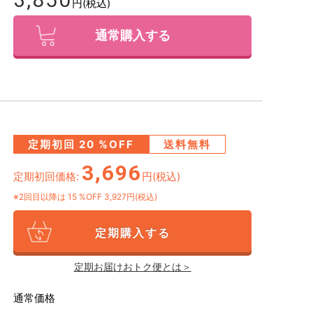
円(税込)
通常購入する
定期初回
20
%OFF
送料無料
3,696
定期初回価格:
円(税込)
※2回目以降は
15
%OFF 3,927円(税込)
定期購入する
定期お届けおトク便とは＞
通常価格