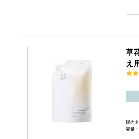
草
え
販売名
容量：