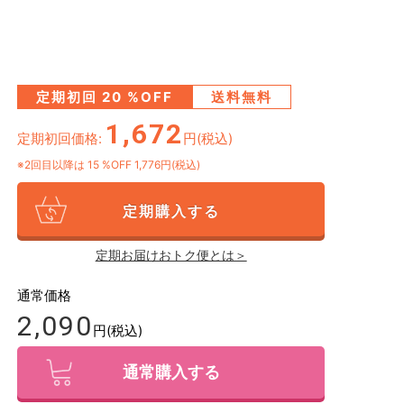
定期初回
20
%OFF
送料無料
1,672
定期初回価格:
円(税込)
※2回目以降は
15
%OFF 1,776円(税込)
定期購入する
定期お届けおトク便とは＞
通常価格
2,090
円(税込)
通常購入する