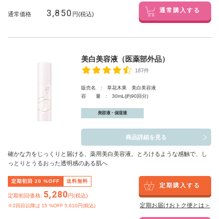
3,850
通常購入する
通常価格
円(税込)
美白美容液（医薬部外品）
187件
販売名 : 草花木果 美白美容液
容 量 : 30mL(約90回分)
美容液・保湿液
商品詳細を見る
確かな力をじっくりと届ける、薬用美白美容液。とろけるような感触で、し
っとりとうるおった透明感のある肌へ
定期初回
20
%OFF
送料無料
定期購入する
5,280
定期初回価格:
円(税込)
定期お届けおトク便とは＞
※2回目以降は
15
%OFF 5,610円(税込)