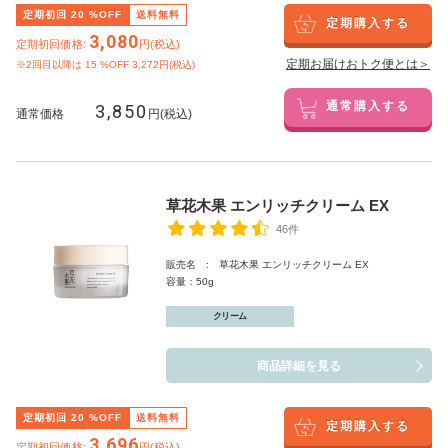
定期初回
20
%OFF
送料無料
定期購入する
3,080
定期初回価格:
円(税込)
定期お届けおトク便とは＞
※2回目以降は
15
%OFF 3,272円(税込)
3,850
通常購入する
通常価格
円(税込)
草花木果 エンリッチクリーム EX
46件
販売名 : 草花木果 エンリッチクリーム EX
容量：50g
クリーム
商品詳細を見る
定期初回
20
%OFF
送料無料
定期購入する
3,696
定期初回価格:
円(税込)