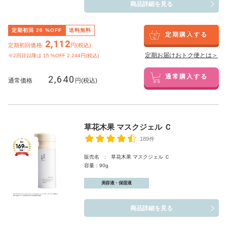
商品詳細を見る
定期初回
20
%OFF
送料無料
定期購入する
2,112
定期初回価格:
円(税込)
定期お届けおトク便とは＞
※2回目以降は
15
%OFF 2,244円(税込)
2,640
通常購入する
通常価格
円(税込)
草花木果 マスクジェル Ｃ
189件
販売名 : 草花木果 マスクジェル Ｃ
容量：90g
美容液・保湿液
商品詳細を見る