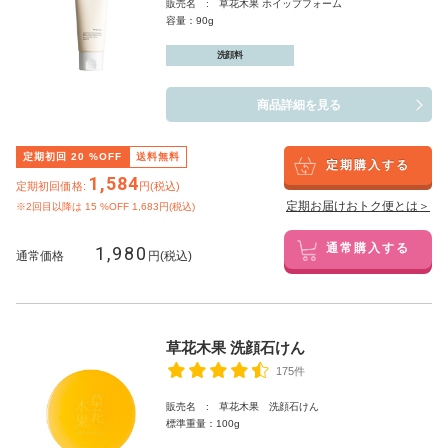
販売名 : 草花木果 ホイップフォーム
容量：90g
洗顔料
商品詳細を見る
定期初回
20
%OFF
送料無料
定期購入する
1,584
定期初回価格:
円(税込)
定期お届けおトク便とは＞
※2回目以降は
15
%OFF 1,683円(税込)
1,980
通常購入する
通常価格
円(税込)
草花木果 洗顔石けん
175件
販売名 : 草花木果 洗顔石けん
標準重量：100g