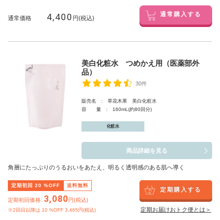
4,400
通常購入する
通常価格
円(税込)
美白化粧水 つめかえ用（医薬部外
品）
30件
販売名 : 草花木果 美白化粧水
容 量 : 160mL(約80回分)
化粧水
商品詳細を見る
角層にたっぷりのうるおいをあたえ、明るく透明感のある肌へ導く
定期初回
20
%OFF
送料無料
定期購入する
3,080
定期初回価格:
円(税込)
定期お届けおトク便とは＞
※2回目以降は
10
%OFF 3,465円(税込)