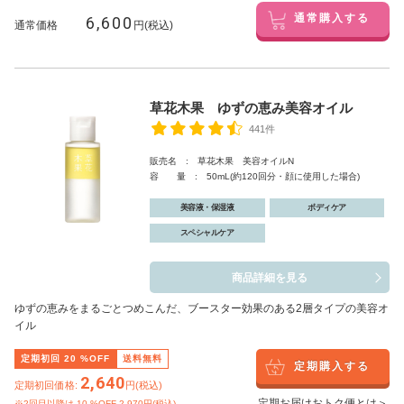
6,600
通常購入する
通常価格
円(税込)
草花木果 ゆずの恵み美容オイル
441件
販売名 : 草花木果 美容オイルN
容 量 : 50mL(約120回分・顔に使用した場合)
美容液・保湿液
ボディケア
スペシャルケア
商品詳細を見る
ゆずの恵みをまるごとつめこんだ、ブースター効果のある2層タイプの美容オ
イル
定期初回
20
%OFF
送料無料
定期購入する
2,640
定期初回価格:
円(税込)
定期お届けおトク便とは＞
※2回目以降は
10
%OFF 2,970円(税込)