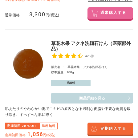
3,300
通常購入する
通常価格
円(税込)
草花木果 アクネ洗顔石けん（医薬部外
品）
426件
販売名 : 草花木果 アクネ洗顔石けん
標準重量：100g
洗顔料
商品詳細を見る
肌あたりのやわらかい泡でニキビの原因となる過剰な皮脂や不要な角質を取
り除き、すべすべな肌に導く
定期初回
20
%OFF
送料無料
定期購入する
1,056
定期初回価格:
円(税込)