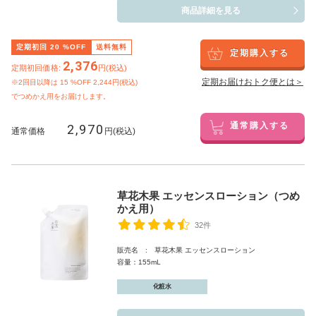
商品詳細を見る
定期初回
20
%OFF
送料無料
定期購入する
2,376
定期初回価格:
円(税込)
定期お届けおトク便とは＞
※2回目以降は
15
%OFF 2,244円(税込)
でつめかえ用をお届けします。
2,970
通常購入する
通常価格
円(税込)
草花木果 エッセンスローション（つめ
かえ用）
32件
販売名 : 草花木果 エッセンスローション
容量：155mL
化粧水