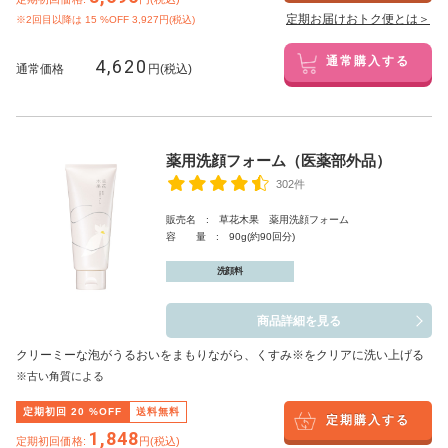
定期お届けおトク便とは＞
※2回目以降は
15
%OFF 3,927円(税込)
4,620
通常購入する
通常価格
円(税込)
薬用洗顔フォーム（医薬部外品）
302件
販売名 : 草花木果 薬用洗顔フォーム
容 量 : 90g(約90回分)
洗顔料
商品詳細を見る
クリーミーな泡がうるおいをまもりながら、くすみ※をクリアに洗い上げる
※古い角質による
定期初回
20
%OFF
送料無料
定期購入する
1,848
定期初回価格:
円(税込)