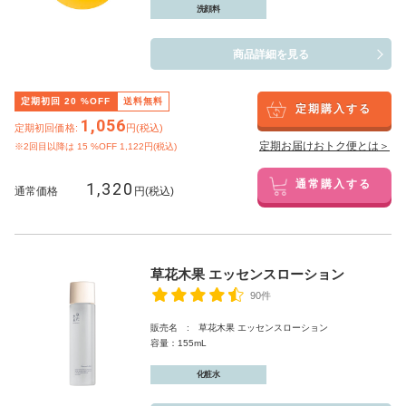
洗顔料
商品詳細を見る
定期初回
20
%OFF
送料無料
定期購入する
1,056
定期初回価格:
円(税込)
定期お届けおトク便とは＞
※2回目以降は
15
%OFF 1,122円(税込)
1,320
通常購入する
通常価格
円(税込)
草花木果 エッセンスローション
90件
販売名 : 草花木果 エッセンスローション
容量：155mL
化粧水