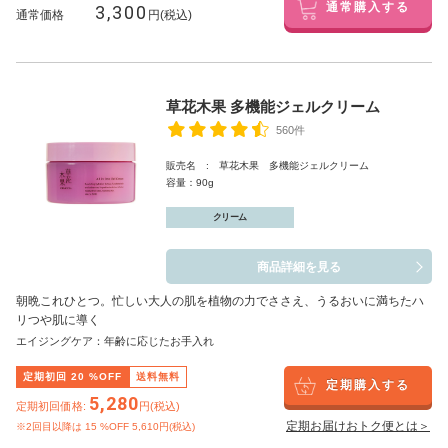
3,300
通常購入する
通常価格
円(税込)
草花木果 多機能ジェルクリーム
560件
販売名 : 草花木果 多機能ジェルクリーム
容量：90g
クリーム
商品詳細を見る
朝晩これひとつ。忙しい大人の肌を植物の力でささえ、うるおいに満ちたハ
リつや肌に導く
エイジングケア：年齢に応じたお手入れ
定期初回
20
%OFF
送料無料
定期購入する
5,280
定期初回価格:
円(税込)
定期お届けおトク便とは＞
※2回目以降は
15
%OFF 5,610円(税込)