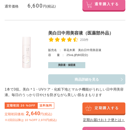
6,600
通常購入する
通常価格
円(税込)
美白日中用美容液（医薬部外品）
233件
販売名 : 草花木果 美白日中用美容液
容 量 : 25mL(約80回分)
美容液・保湿液
商品詳細を見る
1本で3役。美白
＊1
・UVケア・化粧下地とマルチ機能がうれしい日中用美容
液。毎日のうっかり日やけを防ぎながら美しい肌をまもります
定期初回
20
%OFF
送料無料
定期購入する
2,640
定期初回価格:
円(税込)
定期お届けおトク便とは＞
※2回目以降は
10
%OFF 2,970円(税込)