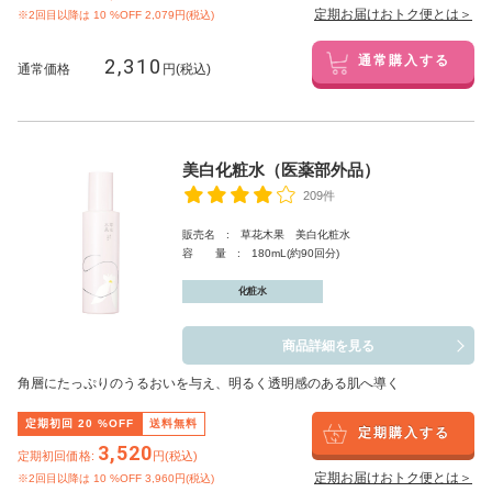
定期お届けおトク便とは＞
※2回目以降は
10
%OFF 2,079円(税込)
2,310
通常購入する
通常価格
円(税込)
美白化粧水（医薬部外品）
209件
販売名 : 草花木果 美白化粧水
容 量 : 180mL(約90回分)
化粧水
商品詳細を見る
角層にたっぷりのうるおいを与え、明るく透明感のある肌へ導く
定期初回
20
%OFF
送料無料
定期購入する
3,520
定期初回価格:
円(税込)
定期お届けおトク便とは＞
※2回目以降は
10
%OFF 3,960円(税込)