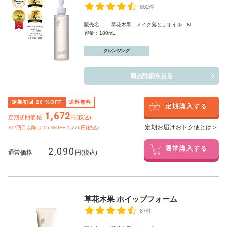
802件
販売名 : 草花木果 メイク落としオイル N
容量：180mL
クレンジング
商品詳細を見る
定期初回
20
%OFF
送料無料
定期購入する
1,672
定期初回価格:
円(税込)
定期お届けおトク便とは＞
※2回目以降は
15
%OFF 1,776円(税込)
2,090
通常購入する
通常価格
円(税込)
草花木果 ホイップフォーム
87件