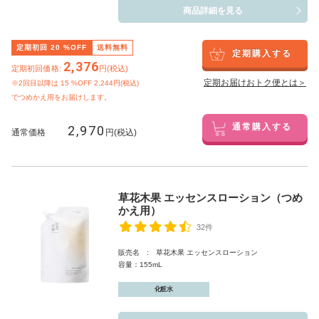
商品詳細を見る
定期初回
20
%OFF
送料無料
定期購入する
2,376
定期初回価格:
円(税込)
定期お届けおトク便とは＞
※2回目以降は
15
%OFF 2,244円(税込)
でつめかえ用をお届けします。
2,970
通常購入する
通常価格
円(税込)
草花木果 エッセンスローション（つめ
かえ用）
32件
販売名 : 草花木果 エッセンスローション
容量：155mL
化粧水