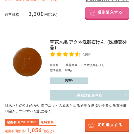
3,300
通常購入する
通常価格
円(税込)
草花木果 アクネ洗顔石けん（医薬部外
品）
426件
販売名 : 草花木果 アクネ洗顔石けん
標準重量：100g
洗顔料
商品詳細を見る
肌あたりのやわらかい泡でニキビの原因となる過剰な皮脂や不要な角質を取
り除き、すべすべな肌に導く
定期初回
20
%OFF
送料無料
定期購入する
1,056
定期初回価格:
円(税込)