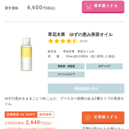
6,600
通常購入する
通常価格
円(税込)
草花木果 ゆずの恵み美容オイル
441件
販売名 : 草花木果 美容オイルN
容 量 : 50mL(約120回分・顔に使用した場合)
美容液・保湿液
ボディケア
スペシャルケア
商品詳細を見る
ゆずの恵みをまるごとつめこんだ、ブースター効果のある2層タイプの美容オ
イル
定期初回
20
%OFF
送料無料
定期購入する
2,640
定期初回価格:
円(税込)
定期お届けおトク便とは＞
※2回目以降は
10
%OFF 2,970円(税込)