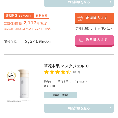
商品詳細を見る
定期初回
20
%OFF
送料無料
定期購入する
2,112
定期初回価格:
円(税込)
定期お届けおトク便とは＞
※2回目以降は
15
%OFF 2,244円(税込)
2,640
通常購入する
通常価格
円(税込)
草花木果 マスクジェル Ｃ
189件
販売名 : 草花木果 マスクジェル Ｃ
容量：90g
美容液・保湿液
商品詳細を見る