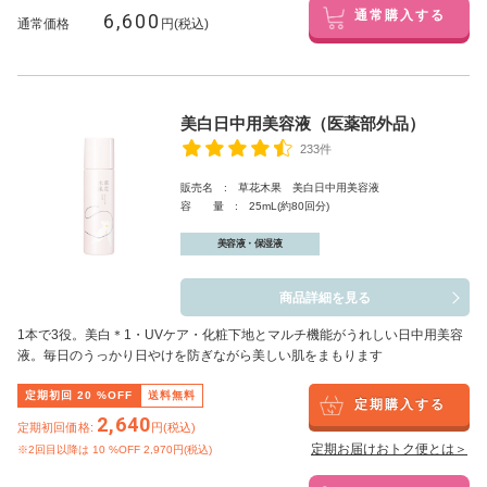
6,600
通常購入する
通常価格
円(税込)
美白日中用美容液（医薬部外品）
233件
販売名 : 草花木果 美白日中用美容液
容 量 : 25mL(約80回分)
美容液・保湿液
商品詳細を見る
1本で3役。美白
＊1
・UVケア・化粧下地とマルチ機能がうれしい日中用美容
液。毎日のうっかり日やけを防ぎながら美しい肌をまもります
定期初回
20
%OFF
送料無料
定期購入する
2,640
定期初回価格:
円(税込)
定期お届けおトク便とは＞
※2回目以降は
10
%OFF 2,970円(税込)