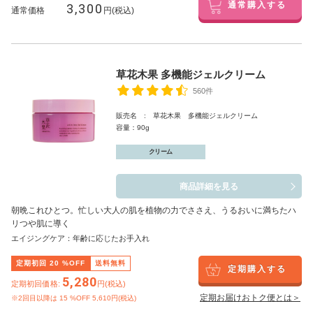
3,300
通常購入する
通常価格
円(税込)
草花木果 多機能ジェルクリーム
560件
販売名 : 草花木果 多機能ジェルクリーム
容量：90g
クリーム
商品詳細を見る
朝晩これひとつ。忙しい大人の肌を植物の力でささえ、うるおいに満ちたハ
リつや肌に導く
エイジングケア：年齢に応じたお手入れ
定期初回
20
%OFF
送料無料
定期購入する
5,280
定期初回価格:
円(税込)
定期お届けおトク便とは＞
※2回目以降は
15
%OFF 5,610円(税込)