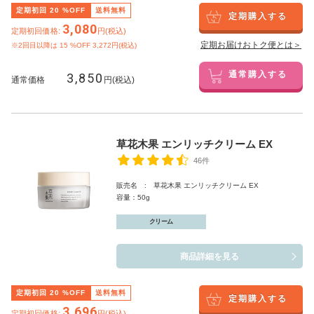
定期初回
20
%OFF
送料無料
定期購入する
3,080
定期初回価格:
円(税込)
定期お届けおトク便とは＞
※2回目以降は
15
%OFF 3,272円(税込)
3,850
通常購入する
通常価格
円(税込)
草花木果 エンリッチクリーム EX
46件
販売名 : 草花木果 エンリッチクリーム EX
容量：50g
クリーム
商品詳細を見る
定期初回
20
%OFF
送料無料
定期購入する
3,696
定期初回価格:
円(税込)