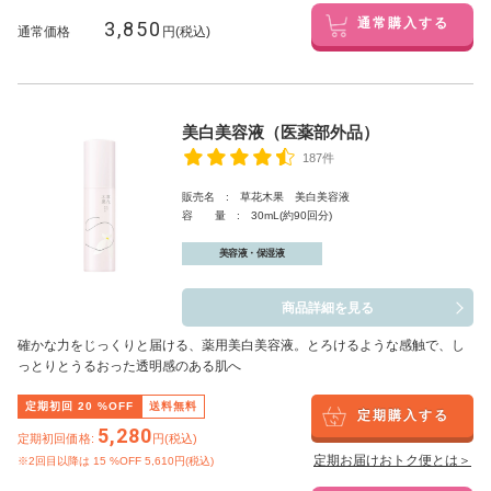
3,850
通常購入する
通常価格
円(税込)
美白美容液（医薬部外品）
187件
販売名 : 草花木果 美白美容液
容 量 : 30mL(約90回分)
美容液・保湿液
商品詳細を見る
確かな力をじっくりと届ける、薬用美白美容液。とろけるような感触で、し
っとりとうるおった透明感のある肌へ
定期初回
20
%OFF
送料無料
定期購入する
5,280
定期初回価格:
円(税込)
定期お届けおトク便とは＞
※2回目以降は
15
%OFF 5,610円(税込)