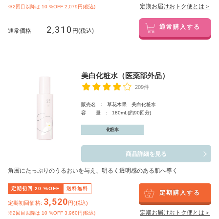
定期お届けおトク便とは＞
※2回目以降は
10
%OFF 2,079円(税込)
2,310
通常購入する
通常価格
円(税込)
美白化粧水（医薬部外品）
209件
販売名 : 草花木果 美白化粧水
容 量 : 180mL(約90回分)
化粧水
商品詳細を見る
角層にたっぷりのうるおいを与え、明るく透明感のある肌へ導く
定期初回
20
%OFF
送料無料
定期購入する
3,520
定期初回価格:
円(税込)
定期お届けおトク便とは＞
※2回目以降は
10
%OFF 3,960円(税込)