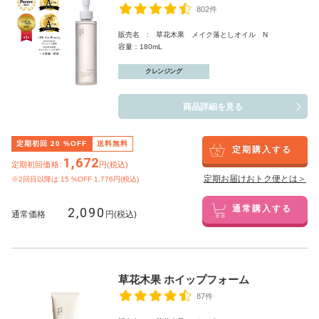
802件
販売名 : 草花木果 メイク落としオイル N
容量：180mL
クレンジング
商品詳細を見る
定期初回
20
%OFF
送料無料
定期購入する
1,672
定期初回価格:
円(税込)
定期お届けおトク便とは＞
※2回目以降は
15
%OFF 1,776円(税込)
2,090
通常購入する
通常価格
円(税込)
草花木果 ホイップフォーム
87件