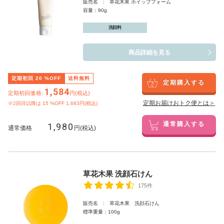
販売名 : 草花木果 ホイップフォーム
容量：90g
洗顔料
商品詳細を見る
定期初回
20
%OFF
送料無料
定期購入する
1,584
定期初回価格:
円(税込)
定期お届けおトク便とは＞
※2回目以降は
15
%OFF 1,683円(税込)
1,980
通常購入する
通常価格
円(税込)
草花木果 洗顔石けん
175件
販売名 : 草花木果 洗顔石けん
標準重量：100g