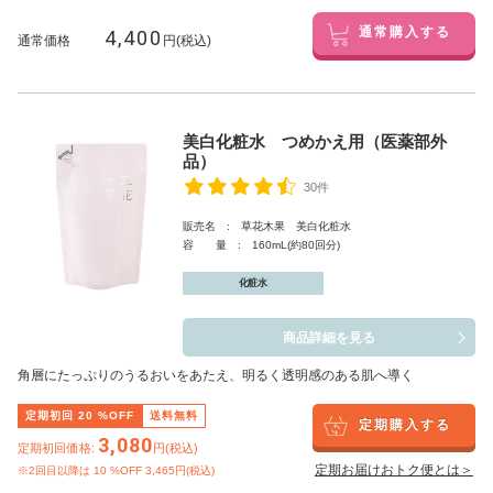
4,400
通常購入する
通常価格
円(税込)
美白化粧水 つめかえ用（医薬部外
品）
30件
販売名 : 草花木果 美白化粧水
容 量 : 160mL(約80回分)
化粧水
商品詳細を見る
角層にたっぷりのうるおいをあたえ、明るく透明感のある肌へ導く
定期初回
20
%OFF
送料無料
定期購入する
3,080
定期初回価格:
円(税込)
定期お届けおトク便とは＞
※2回目以降は
10
%OFF 3,465円(税込)