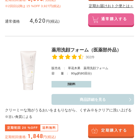
定期お届けおトク便とは＞
※2回目以降は
15
%OFF 3,927円(税込)
4,620
通常購入する
通常価格
円(税込)
薬用洗顔フォーム（医薬部外品）
302件
販売名 : 草花木果 薬用洗顔フォーム
容 量 : 90g(約90回分)
洗顔料
商品詳細を見る
クリーミーな泡がうるおいをまもりながら、くすみ※をクリアに洗い上げる
※古い角質による
定期初回
20
%OFF
送料無料
定期購入する
1,848
定期初回価格:
円(税込)