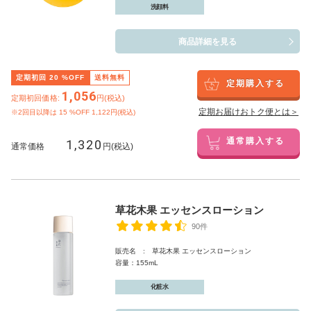
洗顔料
商品詳細を見る
定期初回
20
%OFF
送料無料
定期購入する
1,056
定期初回価格:
円(税込)
定期お届けおトク便とは＞
※2回目以降は
15
%OFF 1,122円(税込)
1,320
通常購入する
通常価格
円(税込)
草花木果 エッセンスローション
90件
販売名 : 草花木果 エッセンスローション
容量：155mL
化粧水