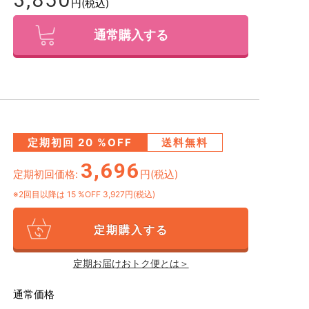
円(税込)
通常購入する
定期初回
20
%OFF
送料無料
3,696
定期初回価格:
円(税込)
※2回目以降は
15
%OFF 3,927円(税込)
定期購入する
定期お届けおトク便とは＞
通常価格