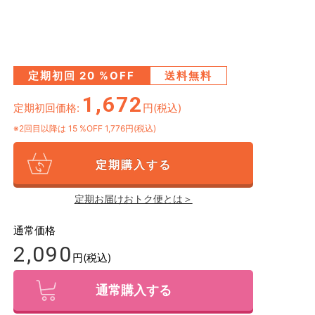
定期初回
20
%OFF
送料無料
1,672
定期初回価格:
円(税込)
※2回目以降は
15
%OFF 1,776円(税込)
定期購入する
定期お届けおトク便とは＞
通常価格
2,090
円(税込)
通常購入する