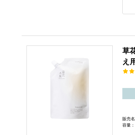
草
え
販売名
容量：