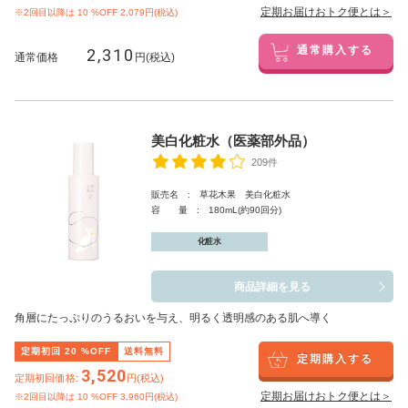
定期お届けおトク便とは＞
※2回目以降は
10
%OFF 2,079円(税込)
2,310
通常購入する
通常価格
円(税込)
美白化粧水（医薬部外品）
209件
販売名 : 草花木果 美白化粧水
容 量 : 180mL(約90回分)
化粧水
商品詳細を見る
角層にたっぷりのうるおいを与え、明るく透明感のある肌へ導く
定期初回
20
%OFF
送料無料
定期購入する
3,520
定期初回価格:
円(税込)
定期お届けおトク便とは＞
※2回目以降は
10
%OFF 3,960円(税込)