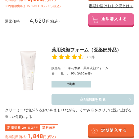
定期お届けおトク便とは＞
※2回目以降は
15
%OFF 3,927円(税込)
4,620
通常購入する
通常価格
円(税込)
薬用洗顔フォーム（医薬部外品）
302件
販売名 : 草花木果 薬用洗顔フォーム
容 量 : 90g(約90回分)
洗顔料
商品詳細を見る
クリーミーな泡がうるおいをまもりながら、くすみ※をクリアに洗い上げる
※古い角質による
定期初回
20
%OFF
送料無料
定期購入する
1,848
定期初回価格:
円(税込)