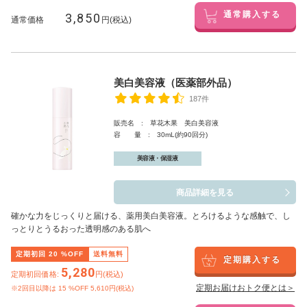
3,850
通常購入する
通常価格
円(税込)
美白美容液（医薬部外品）
187件
販売名 : 草花木果 美白美容液
容 量 : 30mL(約90回分)
美容液・保湿液
商品詳細を見る
確かな力をじっくりと届ける、薬用美白美容液。とろけるような感触で、し
っとりとうるおった透明感のある肌へ
定期初回
20
%OFF
送料無料
定期購入する
5,280
定期初回価格:
円(税込)
定期お届けおトク便とは＞
※2回目以降は
15
%OFF 5,610円(税込)