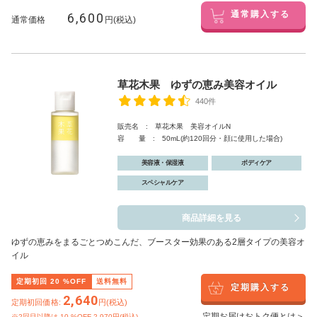
6,600
通常購入する
通常価格
円(税込)
草花木果 ゆずの恵み美容オイル
440件
販売名 : 草花木果 美容オイルN
容 量 : 50mL(約120回分・顔に使用した場合)
美容液・保湿液
ボディケア
スペシャルケア
商品詳細を見る
ゆずの恵みをまるごとつめこんだ、ブースター効果のある2層タイプの美容オ
イル
定期初回
20
%OFF
送料無料
定期購入する
2,640
定期初回価格:
円(税込)
定期お届けおトク便とは＞
※2回目以降は
10
%OFF 2,970円(税込)