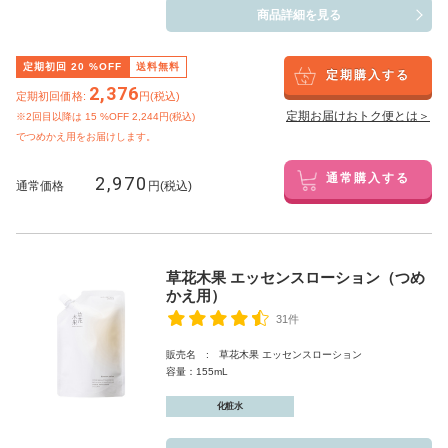
商品詳細を見る
定期初回
20
%OFF
送料無料
定期購入する
2,376
定期初回価格:
円(税込)
定期お届けおトク便とは＞
※2回目以降は
15
%OFF 2,244円(税込)
でつめかえ用をお届けします。
2,970
通常購入する
通常価格
円(税込)
草花木果 エッセンスローション（つめ
かえ用）
31件
販売名 : 草花木果 エッセンスローション
容量：155mL
化粧水