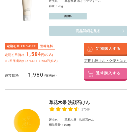
販売名 : 草花木果 ホイップフォーム
容量：90g
洗顔料
商品詳細を見る
定期初回
20
%OFF
送料無料
定期購入する
1,584
定期初回価格:
円(税込)
定期お届けおトク便とは＞
※2回目以降は
15
%OFF 1,683円(税込)
1,980
通常購入する
通常価格
円(税込)
草花木果 洗顔石けん
175件
販売名 : 草花木果 洗顔石けん
標準重量：100g