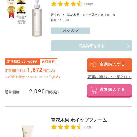
800件
販売名 : 草花木果 メイク落としオイル N
容量：180mL
クレンジング
商品詳細を見る
定期初回
20
%OFF
送料無料
定期購入する
1,672
定期初回価格:
円(税込)
定期お届けおトク便とは＞
※2回目以降は
15
%OFF 1,776円(税込)
2,090
通常購入する
通常価格
円(税込)
草花木果 ホイップフォーム
87件