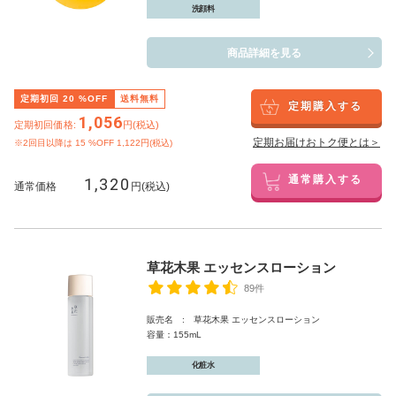
洗顔料
商品詳細を見る
定期初回
20
%OFF
送料無料
定期購入する
1,056
定期初回価格:
円(税込)
定期お届けおトク便とは＞
※2回目以降は
15
%OFF 1,122円(税込)
1,320
通常購入する
通常価格
円(税込)
草花木果 エッセンスローション
89件
販売名 : 草花木果 エッセンスローション
容量：155mL
化粧水