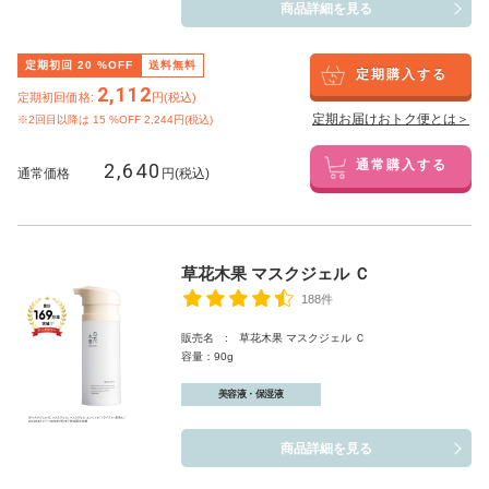
商品詳細を見る
定期初回
20
%OFF
送料無料
定期購入する
2,112
定期初回価格:
円(税込)
定期お届けおトク便とは＞
※2回目以降は
15
%OFF 2,244円(税込)
2,640
通常購入する
通常価格
円(税込)
草花木果 マスクジェル Ｃ
188件
販売名 : 草花木果 マスクジェル Ｃ
容量：90g
美容液・保湿液
商品詳細を見る