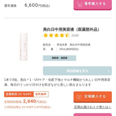
6,600
通常購入する
通常価格
円(税込)
美白日中用美容液（医薬部外品）
233件
販売名 : 草花木果 美白日中用美容液
容 量 : 25mL(約80回分)
美容液・保湿液
商品詳細を見る
1本で3役。美白
＊1
・UVケア・化粧下地とマルチ機能がうれしい日中用美容
液。毎日のうっかり日やけを防ぎながら美しい肌をまもります
定期初回
20
%OFF
送料無料
定期購入する
2,640
定期初回価格:
円(税込)
定期お届けおトク便とは＞
※2回目以降は
10
%OFF 2,970円(税込)