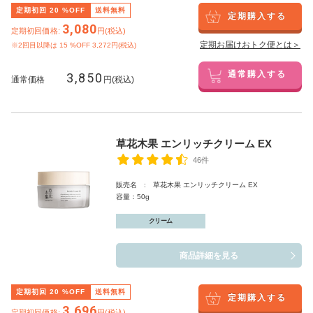
定期初回
20
%OFF
送料無料
定期購入する
3,080
定期初回価格:
円(税込)
定期お届けおトク便とは＞
※2回目以降は
15
%OFF 3,272円(税込)
3,850
通常購入する
通常価格
円(税込)
草花木果 エンリッチクリーム EX
46件
販売名 : 草花木果 エンリッチクリーム EX
容量：50g
クリーム
商品詳細を見る
定期初回
20
%OFF
送料無料
定期購入する
3,696
定期初回価格:
円(税込)