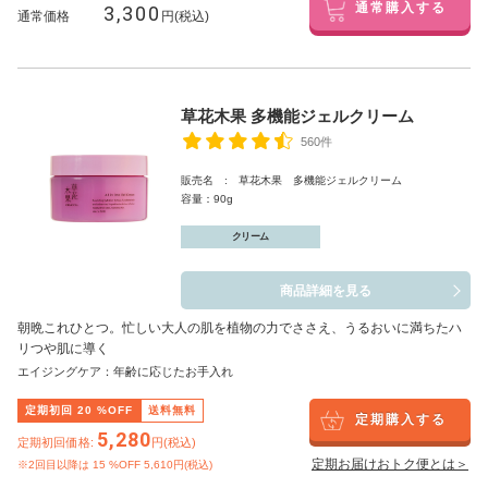
3,300
通常購入する
通常価格
円(税込)
草花木果 多機能ジェルクリーム
560件
販売名 : 草花木果 多機能ジェルクリーム
容量：90g
クリーム
商品詳細を見る
朝晩これひとつ。忙しい大人の肌を植物の力でささえ、うるおいに満ちたハ
リつや肌に導く
エイジングケア：年齢に応じたお手入れ
定期初回
20
%OFF
送料無料
定期購入する
5,280
定期初回価格:
円(税込)
定期お届けおトク便とは＞
※2回目以降は
15
%OFF 5,610円(税込)