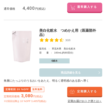
4,400
通常購入する
通常価格
円(税込)
美白化粧水 つめかえ用（医薬部外
品）
30件
販売名 : 草花木果 美白化粧水
容 量 : 160mL(約80回分)
化粧水
商品詳細を見る
角層にたっぷりのうるおいをあたえ、明るく透明感のある肌へ導く
定期初回
20
%OFF
送料無料
定期購入する
3,080
定期初回価格:
円(税込)
定期お届けおトク便とは＞
※2回目以降は
10
%OFF 3,465円(税込)