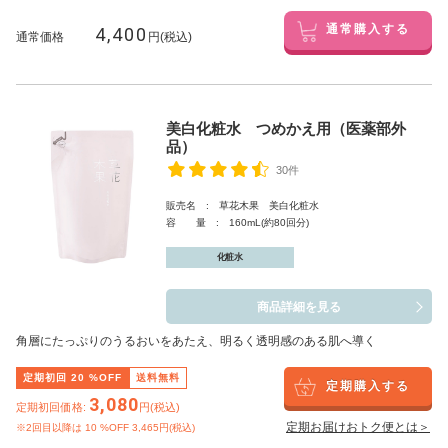
4,400
通常購入する
通常価格
円(税込)
美白化粧水 つめかえ用（医薬部外
品）
30件
販売名 : 草花木果 美白化粧水
容 量 : 160mL(約80回分)
化粧水
商品詳細を見る
角層にたっぷりのうるおいをあたえ、明るく透明感のある肌へ導く
定期初回
20
%OFF
送料無料
定期購入する
3,080
定期初回価格:
円(税込)
定期お届けおトク便とは＞
※2回目以降は
10
%OFF 3,465円(税込)