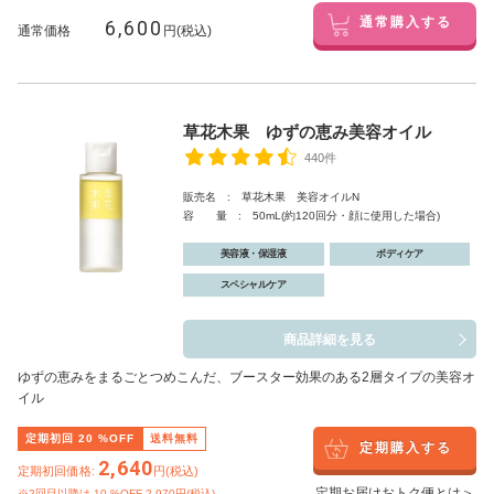
6,600
通常購入する
通常価格
円(税込)
草花木果 ゆずの恵み美容オイル
440件
販売名 : 草花木果 美容オイルN
容 量 : 50mL(約120回分・顔に使用した場合)
美容液・保湿液
ボディケア
スペシャルケア
商品詳細を見る
ゆずの恵みをまるごとつめこんだ、ブースター効果のある2層タイプの美容オ
イル
定期初回
20
%OFF
送料無料
定期購入する
2,640
定期初回価格:
円(税込)
定期お届けおトク便とは＞
※2回目以降は
10
%OFF 2,970円(税込)