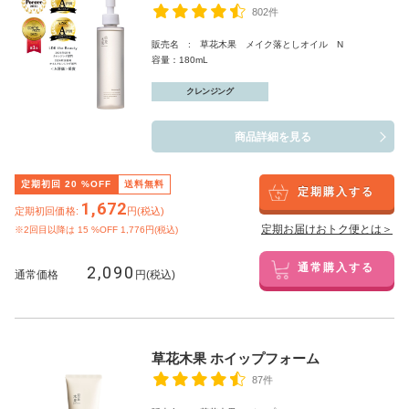
802件
販売名 : 草花木果 メイク落としオイル N
容量：180mL
クレンジング
商品詳細を見る
定期初回
20
%OFF
送料無料
定期購入する
1,672
定期初回価格:
円(税込)
定期お届けおトク便とは＞
※2回目以降は
15
%OFF 1,776円(税込)
2,090
通常購入する
通常価格
円(税込)
草花木果 ホイップフォーム
87件