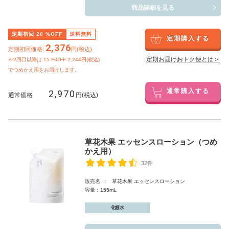
商品詳細を見る
定期初回
20
%OFF
送料無料
定期購入する
2,376
定期初回価格:
円(税込)
定期お届けおトク便とは＞
※2回目以降は
15
%OFF 2,244円(税込)
でつめかえ用をお届けします。
2,970
通常購入する
通常価格
円(税込)
草花木果 エッセンスローション（つめ
かえ用）
32件
販売名 : 草花木果 エッセンスローション
容量：155mL
化粧水