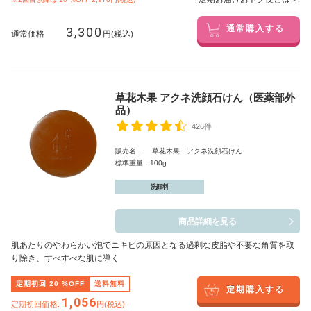
3,300
通常購入する
通常価格
円(税込)
草花木果 アクネ洗顔石けん（医薬部外
品）
426件
販売名 : 草花木果 アクネ洗顔石けん
標準重量：100g
洗顔料
商品詳細を見る
肌あたりのやわらかい泡でニキビの原因となる過剰な皮脂や不要な角質を取
り除き、すべすべな肌に導く
定期初回
20
%OFF
送料無料
定期購入する
1,056
定期初回価格:
円(税込)