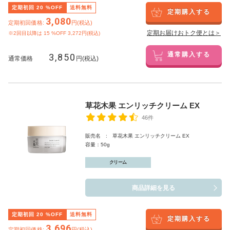
定期初回
20
%OFF
送料無料
定期購入する
3,080
定期初回価格:
円(税込)
定期お届けおトク便とは＞
※2回目以降は
15
%OFF 3,272円(税込)
3,850
通常購入する
通常価格
円(税込)
草花木果 エンリッチクリーム EX
46件
販売名 : 草花木果 エンリッチクリーム EX
容量：50g
クリーム
商品詳細を見る
定期初回
20
%OFF
送料無料
定期購入する
3,696
定期初回価格:
円(税込)