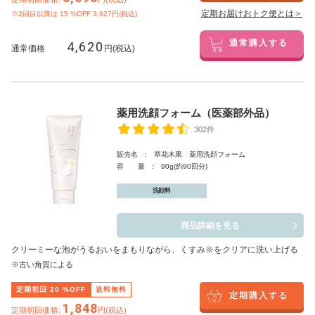
定期お届けおトク便とは＞
※2回目以降は
15
%OFF 3,927円(税込)
4,620
通常購入する
通常価格
円(税込)
薬用洗顔フォーム（医薬部外品）
302件
販売名 : 草花木果 薬用洗顔フォーム
容 量 : 90g(約90回分)
洗顔料
商品詳細を見る
クリーミーな泡がうるおいをまもりながら、くすみ※をクリアに洗い上げる
※古い角質による
定期初回
20
%OFF
送料無料
定期購入する
1,848
定期初回価格:
円(税込)