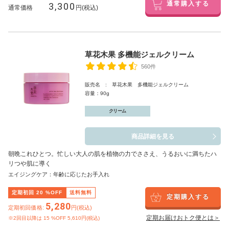
3,300
通常購入する
通常価格
円(税込)
草花木果 多機能ジェルクリーム
560件
販売名 : 草花木果 多機能ジェルクリーム
容量：90g
クリーム
商品詳細を見る
朝晩これひとつ。忙しい大人の肌を植物の力でささえ、うるおいに満ちたハ
リつや肌に導く
エイジングケア：年齢に応じたお手入れ
定期初回
20
%OFF
送料無料
定期購入する
5,280
定期初回価格:
円(税込)
定期お届けおトク便とは＞
※2回目以降は
15
%OFF 5,610円(税込)