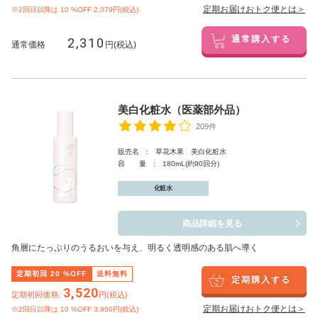
定期お届けおトク便とは＞
※2回目以降は
10
%OFF 2,079円(税込)
2,310
通常購入する
通常価格
円(税込)
美白化粧水（医薬部外品）
209件
販売名 : 草花木果 美白化粧水
容 量 : 180mL(約90回分)
化粧水
商品詳細を見る
角層にたっぷりのうるおいを与え、明るく透明感のある肌へ導く
定期初回
20
%OFF
送料無料
定期購入する
3,520
定期初回価格:
円(税込)
定期お届けおトク便とは＞
※2回目以降は
10
%OFF 3,960円(税込)