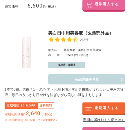
6,600
通常購入する
通常価格
円(税込)
美白日中用美容液（医薬部外品）
233件
販売名 : 草花木果 美白日中用美容液
容 量 : 25mL(約80回分)
美容液・保湿液
商品詳細を見る
1本で3役。美白
＊1
・UVケア・化粧下地とマルチ機能がうれしい日中用美容
液。毎日のうっかり日やけを防ぎながら美しい肌をまもります
定期初回
20
%OFF
送料無料
定期購入する
2,640
定期初回価格:
円(税込)
定期お届けおトク便とは＞
※2回目以降は
10
%OFF 2,970円(税込)