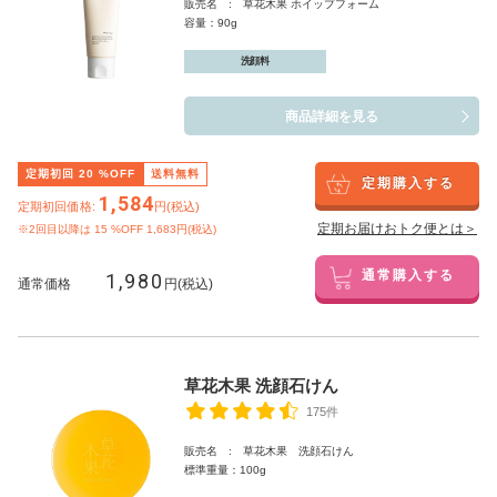
販売名 : 草花木果 ホイップフォーム
容量：90g
洗顔料
商品詳細を見る
定期初回
20
%OFF
送料無料
定期購入する
1,584
定期初回価格:
円(税込)
定期お届けおトク便とは＞
※2回目以降は
15
%OFF 1,683円(税込)
1,980
通常購入する
通常価格
円(税込)
草花木果 洗顔石けん
175件
販売名 : 草花木果 洗顔石けん
標準重量：100g