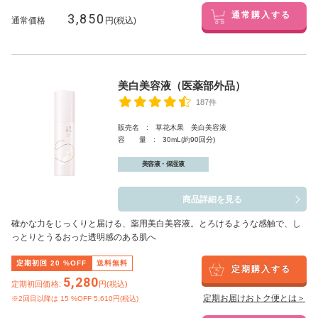
3,850
通常購入する
通常価格
円(税込)
美白美容液（医薬部外品）
187件
販売名 : 草花木果 美白美容液
容 量 : 30mL(約90回分)
美容液・保湿液
商品詳細を見る
確かな力をじっくりと届ける、薬用美白美容液。とろけるような感触で、し
っとりとうるおった透明感のある肌へ
定期初回
20
%OFF
送料無料
定期購入する
5,280
定期初回価格:
円(税込)
定期お届けおトク便とは＞
※2回目以降は
15
%OFF 5,610円(税込)