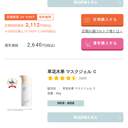
商品詳細を見る
定期初回
20
%OFF
送料無料
定期購入する
2,112
定期初回価格:
円(税込)
定期お届けおトク便とは＞
※2回目以降は
15
%OFF 2,244円(税込)
2,640
通常購入する
通常価格
円(税込)
草花木果 マスクジェル Ｃ
189件
販売名 : 草花木果 マスクジェル Ｃ
容量：90g
美容液・保湿液
商品詳細を見る