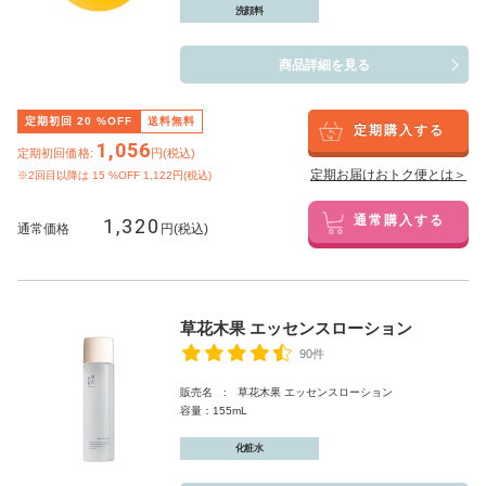
洗顔料
商品詳細を見る
定期初回
20
%OFF
送料無料
定期購入する
1,056
定期初回価格:
円(税込)
定期お届けおトク便とは＞
※2回目以降は
15
%OFF 1,122円(税込)
1,320
通常購入する
通常価格
円(税込)
草花木果 エッセンスローション
90件
販売名 : 草花木果 エッセンスローション
容量：155mL
化粧水