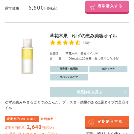
6,600
通常購入する
通常価格
円(税込)
草花木果 ゆずの恵み美容オイル
440件
販売名 : 草花木果 美容オイルN
容 量 : 50mL(約120回分・顔に使用した場合)
美容液・保湿液
ボディケア
スペシャルケア
商品詳細を見る
ゆずの恵みをまるごとつめこんだ、ブースター効果のある2層タイプの美容オ
イル
定期初回
20
%OFF
送料無料
定期購入する
2,640
定期初回価格:
円(税込)
定期お届けおトク便とは＞
※2回目以降は
10
%OFF 2,970円(税込)