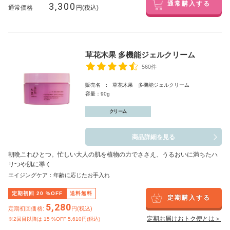
3,300
通常購入する
通常価格
円(税込)
草花木果 多機能ジェルクリーム
560件
販売名 : 草花木果 多機能ジェルクリーム
容量：90g
クリーム
商品詳細を見る
朝晩これひとつ。忙しい大人の肌を植物の力でささえ、うるおいに満ちたハ
リつや肌に導く
エイジングケア：年齢に応じたお手入れ
定期初回
20
%OFF
送料無料
定期購入する
5,280
定期初回価格:
円(税込)
定期お届けおトク便とは＞
※2回目以降は
15
%OFF 5,610円(税込)