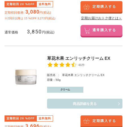
定期初回
20
%OFF
送料無料
定期購入する
3,080
定期初回価格:
円(税込)
定期お届けおトク便とは＞
※2回目以降は
15
%OFF 3,272円(税込)
3,850
通常購入する
通常価格
円(税込)
草花木果 エンリッチクリーム EX
46件
販売名 : 草花木果 エンリッチクリーム EX
容量：50g
クリーム
商品詳細を見る
定期初回
20
%OFF
送料無料
定期購入する
3,696
定期初回価格:
円(税込)