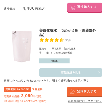
4,400
通常購入する
通常価格
円(税込)
美白化粧水 つめかえ用（医薬部外
品）
30件
販売名 : 草花木果 美白化粧水
容 量 : 160mL(約80回分)
化粧水
商品詳細を見る
角層にたっぷりのうるおいをあたえ、明るく透明感のある肌へ導く
定期初回
20
%OFF
送料無料
定期購入する
3,080
定期初回価格:
円(税込)
定期お届けおトク便とは＞
※2回目以降は
10
%OFF 3,465円(税込)