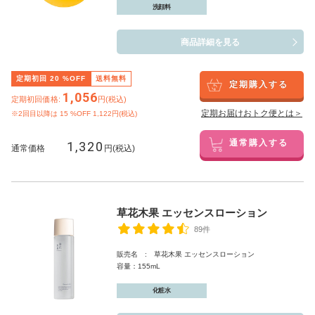
洗顔料
商品詳細を見る
定期初回
20
%OFF
送料無料
定期購入する
1,056
定期初回価格:
円(税込)
定期お届けおトク便とは＞
※2回目以降は
15
%OFF 1,122円(税込)
1,320
通常購入する
通常価格
円(税込)
草花木果 エッセンスローション
89件
販売名 : 草花木果 エッセンスローション
容量：155mL
化粧水