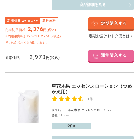
商品詳細を見る
定期初回
20
%OFF
送料無料
定期購入する
2,376
定期初回価格:
円(税込)
定期お届けおトク便とは＞
※2回目以降は
15
%OFF 2,244円(税込)
でつめかえ用をお届けします。
2,970
通常購入する
通常価格
円(税込)
草花木果 エッセンスローション（つめ
かえ用）
31件
販売名 : 草花木果 エッセンスローション
容量：155mL
化粧水