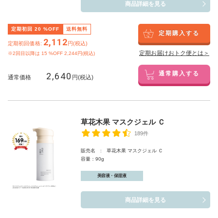
商品詳細を見る
定期初回
20
%OFF
送料無料
定期購入する
2,112
定期初回価格:
円(税込)
定期お届けおトク便とは＞
※2回目以降は
15
%OFF 2,244円(税込)
2,640
通常購入する
通常価格
円(税込)
草花木果 マスクジェル Ｃ
189件
販売名 : 草花木果 マスクジェル Ｃ
容量：90g
美容液・保湿液
商品詳細を見る