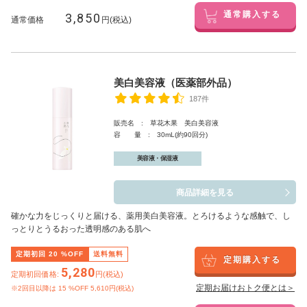
3,850
通常購入する
通常価格
円(税込)
美白美容液（医薬部外品）
187件
販売名 : 草花木果 美白美容液
容 量 : 30mL(約90回分)
美容液・保湿液
商品詳細を見る
確かな力をじっくりと届ける、薬用美白美容液。とろけるような感触で、し
っとりとうるおった透明感のある肌へ
定期初回
20
%OFF
送料無料
定期購入する
5,280
定期初回価格:
円(税込)
定期お届けおトク便とは＞
※2回目以降は
15
%OFF 5,610円(税込)