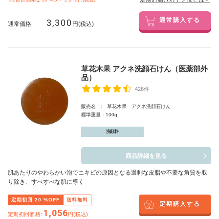
3,300
通常購入する
通常価格
円(税込)
草花木果 アクネ洗顔石けん（医薬部外
品）
426件
販売名 : 草花木果 アクネ洗顔石けん
標準重量：100g
洗顔料
商品詳細を見る
肌あたりのやわらかい泡でニキビの原因となる過剰な皮脂や不要な角質を取
り除き、すべすべな肌に導く
定期初回
20
%OFF
送料無料
定期購入する
1,056
定期初回価格:
円(税込)