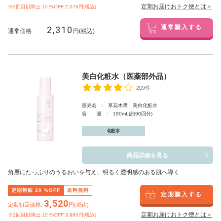
定期お届けおトク便とは＞
※2回目以降は
10
%OFF 2,079円(税込)
2,310
通常購入する
通常価格
円(税込)
美白化粧水（医薬部外品）
209件
販売名 : 草花木果 美白化粧水
容 量 : 180mL(約90回分)
化粧水
商品詳細を見る
角層にたっぷりのうるおいを与え、明るく透明感のある肌へ導く
定期初回
20
%OFF
送料無料
定期購入する
3,520
定期初回価格:
円(税込)
定期お届けおトク便とは＞
※2回目以降は
10
%OFF 3,960円(税込)