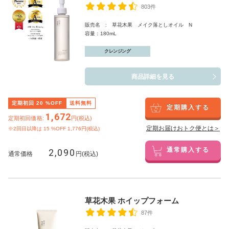
803件
販売名 : 草花木果 メイク落としオイル N
容量：180mL
クレンジング
商品詳細を見る
定期初回
20
%OFF
送料無料
定期購入する
1,672
定期初回価格:
円(税込)
定期お届けおトク便とは＞
※2回目以降は
15
%OFF 1,776円(税込)
2,090
通常購入する
通常価格
円(税込)
草花木果 ホイップフォーム
87件