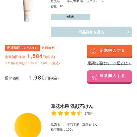
販売名 : 草花木果 ホイップフォーム
容量：90g
洗顔料
商品詳細を見る
定期初回
20
%OFF
送料無料
定期購入する
1,584
定期初回価格:
円(税込)
定期お届けおトク便とは＞
※2回目以降は
15
%OFF 1,683円(税込)
1,980
通常購入する
通常価格
円(税込)
草花木果 洗顔石けん
175件
販売名 : 草花木果 洗顔石けん
標準重量：100g