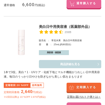
6,600
通常購入する
通常価格
円(税込)
美白日中用美容液（医薬部外品）
233件
販売名 : 草花木果 美白日中用美容液
容 量 : 25mL(約80回分)
美容液・保湿液
商品詳細を見る
1本で3役。美白
＊1
・UVケア・化粧下地とマルチ機能がうれしい日中用美容
液。毎日のうっかり日やけを防ぎながら美しい肌をまもります
定期初回
20
%OFF
送料無料
定期購入する
2,640
定期初回価格:
円(税込)
定期お届けおトク便とは＞
※2回目以降は
10
%OFF 2,970円(税込)