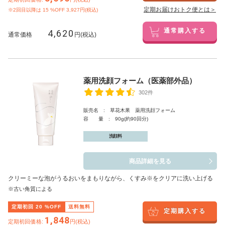
定期お届けおトク便とは＞
※2回目以降は
15
%OFF 3,927円(税込)
4,620
通常購入する
通常価格
円(税込)
薬用洗顔フォーム（医薬部外品）
302件
販売名 : 草花木果 薬用洗顔フォーム
容 量 : 90g(約90回分)
洗顔料
商品詳細を見る
クリーミーな泡がうるおいをまもりながら、くすみ※をクリアに洗い上げる
※古い角質による
定期初回
20
%OFF
送料無料
定期購入する
1,848
定期初回価格:
円(税込)