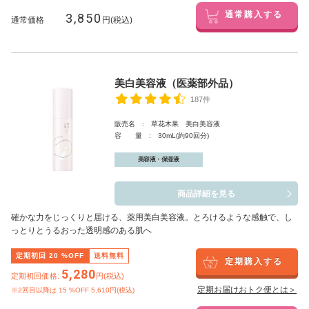
3,850
通常購入する
通常価格
円(税込)
美白美容液（医薬部外品）
187件
販売名 : 草花木果 美白美容液
容 量 : 30mL(約90回分)
美容液・保湿液
商品詳細を見る
確かな力をじっくりと届ける、薬用美白美容液。とろけるような感触で、し
っとりとうるおった透明感のある肌へ
定期初回
20
%OFF
送料無料
定期購入する
5,280
定期初回価格:
円(税込)
定期お届けおトク便とは＞
※2回目以降は
15
%OFF 5,610円(税込)