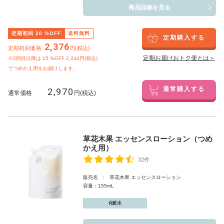
商品詳細を見る
定期初回
20
%OFF
送料無料
定期購入する
2,376
定期初回価格:
円(税込)
定期お届けおトク便とは＞
※2回目以降は
15
%OFF 2,244円(税込)
でつめかえ用をお届けします。
2,970
通常購入する
通常価格
円(税込)
草花木果 エッセンスローション（つめ
かえ用）
32件
販売名 : 草花木果 エッセンスローション
容量：155mL
化粧水