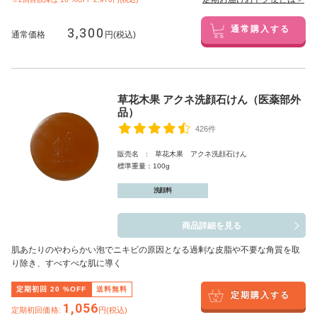
3,300
通常購入する
通常価格
円(税込)
草花木果 アクネ洗顔石けん（医薬部外
品）
426件
販売名 : 草花木果 アクネ洗顔石けん
標準重量：100g
洗顔料
商品詳細を見る
肌あたりのやわらかい泡でニキビの原因となる過剰な皮脂や不要な角質を取
り除き、すべすべな肌に導く
定期初回
20
%OFF
送料無料
定期購入する
1,056
定期初回価格:
円(税込)