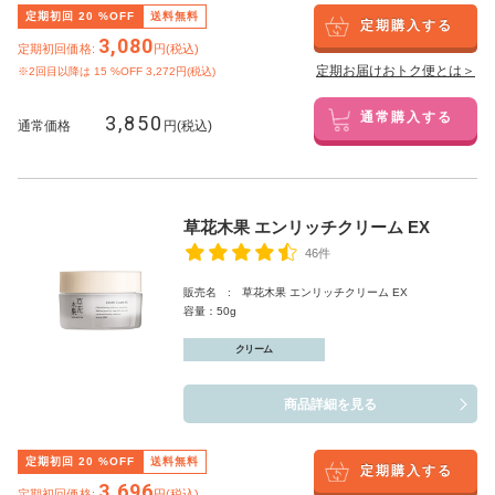
定期初回
20
%OFF
送料無料
定期購入する
3,080
定期初回価格:
円(税込)
定期お届けおトク便とは＞
※2回目以降は
15
%OFF 3,272円(税込)
3,850
通常購入する
通常価格
円(税込)
草花木果 エンリッチクリーム EX
46件
販売名 : 草花木果 エンリッチクリーム EX
容量：50g
クリーム
商品詳細を見る
定期初回
20
%OFF
送料無料
定期購入する
3,696
定期初回価格:
円(税込)