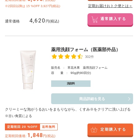
定期お届けおトク便とは＞
※2回目以降は
15
%OFF 3,927円(税込)
4,620
通常購入する
通常価格
円(税込)
薬用洗顔フォーム（医薬部外品）
302件
販売名 : 草花木果 薬用洗顔フォーム
容 量 : 90g(約90回分)
洗顔料
商品詳細を見る
クリーミーな泡がうるおいをまもりながら、くすみ※をクリアに洗い上げる
※古い角質による
定期初回
20
%OFF
送料無料
定期購入する
1,848
定期初回価格:
円(税込)