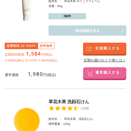
販売名 : 草花木果 ホイップフォーム
容量：90g
洗顔料
商品詳細を見る
定期初回
20
%OFF
送料無料
定期購入する
1,584
定期初回価格:
円(税込)
定期お届けおトク便とは＞
※2回目以降は
15
%OFF 1,683円(税込)
1,980
通常購入する
通常価格
円(税込)
草花木果 洗顔石けん
175件
販売名 : 草花木果 洗顔石けん
標準重量：100g