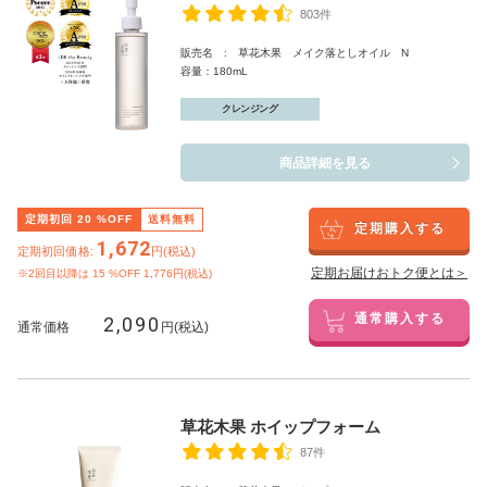
803件
販売名 : 草花木果 メイク落としオイル N
容量：180mL
クレンジング
商品詳細を見る
定期初回
20
%OFF
送料無料
定期購入する
1,672
定期初回価格:
円(税込)
定期お届けおトク便とは＞
※2回目以降は
15
%OFF 1,776円(税込)
2,090
通常購入する
通常価格
円(税込)
草花木果 ホイップフォーム
87件