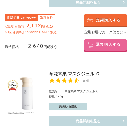
商品詳細を見る
定期初回
20
%OFF
送料無料
定期購入する
2,112
定期初回価格:
円(税込)
定期お届けおトク便とは＞
※2回目以降は
15
%OFF 2,244円(税込)
2,640
通常購入する
通常価格
円(税込)
草花木果 マスクジェル Ｃ
189件
販売名 : 草花木果 マスクジェル Ｃ
容量：90g
美容液・保湿液
商品詳細を見る