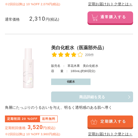
定期お届けおトク便とは＞
※2回目以降は
10
%OFF 2,079円(税込)
2,310
通常購入する
通常価格
円(税込)
美白化粧水（医薬部外品）
209件
販売名 : 草花木果 美白化粧水
容 量 : 180mL(約90回分)
化粧水
商品詳細を見る
角層にたっぷりのうるおいを与え、明るく透明感のある肌へ導く
定期初回
20
%OFF
送料無料
定期購入する
3,520
定期初回価格:
円(税込)
定期お届けおトク便とは＞
※2回目以降は
10
%OFF 3,960円(税込)