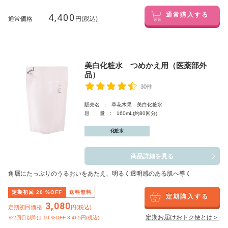
4,400
通常購入する
通常価格
円(税込)
美白化粧水 つめかえ用（医薬部外
品）
30件
販売名 : 草花木果 美白化粧水
容 量 : 160mL(約80回分)
化粧水
商品詳細を見る
角層にたっぷりのうるおいをあたえ、明るく透明感のある肌へ導く
定期初回
20
%OFF
送料無料
定期購入する
3,080
定期初回価格:
円(税込)
定期お届けおトク便とは＞
※2回目以降は
10
%OFF 3,465円(税込)