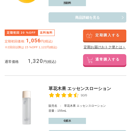
洗顔料
商品詳細を見る
定期初回
20
%OFF
送料無料
定期購入する
1,056
定期初回価格:
円(税込)
定期お届けおトク便とは＞
※2回目以降は
15
%OFF 1,122円(税込)
1,320
通常購入する
通常価格
円(税込)
草花木果 エッセンスローション
90件
販売名 : 草花木果 エッセンスローション
容量：155mL
化粧水