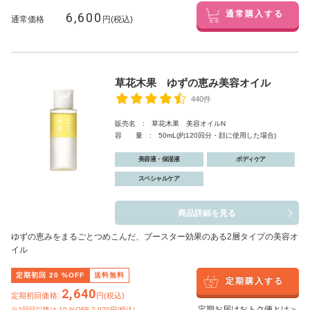
6,600
通常購入する
通常価格
円(税込)
草花木果 ゆずの恵み美容オイル
440件
販売名 : 草花木果 美容オイルN
容 量 : 50mL(約120回分・顔に使用した場合)
美容液・保湿液
ボディケア
スペシャルケア
商品詳細を見る
ゆずの恵みをまるごとつめこんだ、ブースター効果のある2層タイプの美容オ
イル
定期初回
20
%OFF
送料無料
定期購入する
2,640
定期初回価格:
円(税込)
定期お届けおトク便とは＞
※2回目以降は
10
%OFF 2,970円(税込)