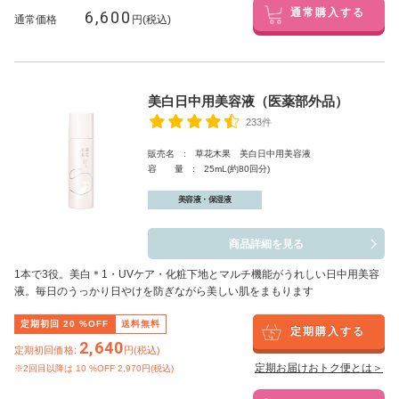
6,600
通常購入する
通常価格
円(税込)
美白日中用美容液（医薬部外品）
233件
販売名 : 草花木果 美白日中用美容液
容 量 : 25mL(約80回分)
美容液・保湿液
商品詳細を見る
1本で3役。美白
＊1
・UVケア・化粧下地とマルチ機能がうれしい日中用美容
液。毎日のうっかり日やけを防ぎながら美しい肌をまもります
定期初回
20
%OFF
送料無料
定期購入する
2,640
定期初回価格:
円(税込)
定期お届けおトク便とは＞
※2回目以降は
10
%OFF 2,970円(税込)