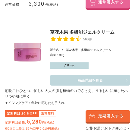
3,300
通常購入する
通常価格
円(税込)
草花木果 多機能ジェルクリーム
560件
販売名 : 草花木果 多機能ジェルクリーム
容量：90g
クリーム
商品詳細を見る
朝晩これひとつ。忙しい大人の肌を植物の力でささえ、うるおいに満ちたハ
リつや肌に導く
エイジングケア：年齢に応じたお手入れ
定期初回
20
%OFF
送料無料
定期購入する
5,280
定期初回価格:
円(税込)
定期お届けおトク便とは＞
※2回目以降は
15
%OFF 5,610円(税込)