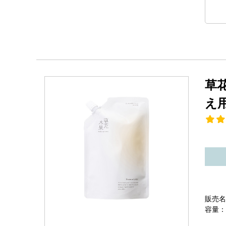
草
え
販売名
容量：