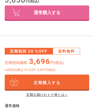
円(税込)
通常購入する
定期初回
20
%OFF
送料無料
3,696
定期初回価格:
円(税込)
※2回目以降は
15
%OFF 3,927円(税込)
定期購入する
定期お届けおトク便とは＞
通常価格