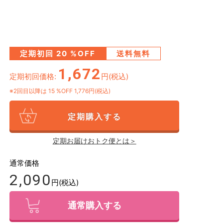
定期初回
20
%OFF
送料無料
1,672
定期初回価格:
円(税込)
※2回目以降は
15
%OFF 1,776円(税込)
定期購入する
定期お届けおトク便とは＞
通常価格
2,090
円(税込)
通常購入する