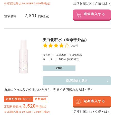
定期お届けおトク便とは＞
※2回目以降は
10
%OFF 2,079円(税込)
2,310
通常購入する
通常価格
円(税込)
美白化粧水（医薬部外品）
209件
販売名 : 草花木果 美白化粧水
容 量 : 180mL(約90回分)
化粧水
商品詳細を見る
角層にたっぷりのうるおいを与え、明るく透明感のある肌へ導く
定期初回
20
%OFF
送料無料
定期購入する
3,520
定期初回価格:
円(税込)
定期お届けおトク便とは＞
※2回目以降は
10
%OFF 3,960円(税込)