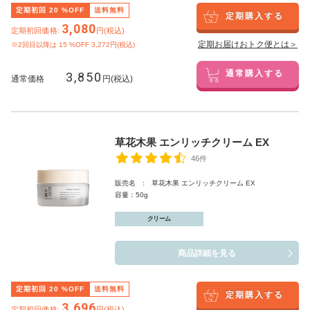
定期初回
20
%OFF
送料無料
定期購入する
3,080
定期初回価格:
円(税込)
定期お届けおトク便とは＞
※2回目以降は
15
%OFF 3,272円(税込)
3,850
通常購入する
通常価格
円(税込)
草花木果 エンリッチクリーム EX
46件
販売名 : 草花木果 エンリッチクリーム EX
容量：50g
クリーム
商品詳細を見る
定期初回
20
%OFF
送料無料
定期購入する
3,696
定期初回価格:
円(税込)