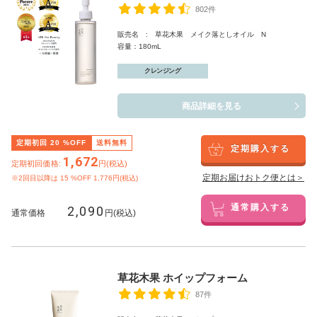
802件
販売名 : 草花木果 メイク落としオイル N
容量：180mL
クレンジング
商品詳細を見る
定期初回
20
%OFF
送料無料
定期購入する
1,672
定期初回価格:
円(税込)
定期お届けおトク便とは＞
※2回目以降は
15
%OFF 1,776円(税込)
2,090
通常購入する
通常価格
円(税込)
草花木果 ホイップフォーム
87件