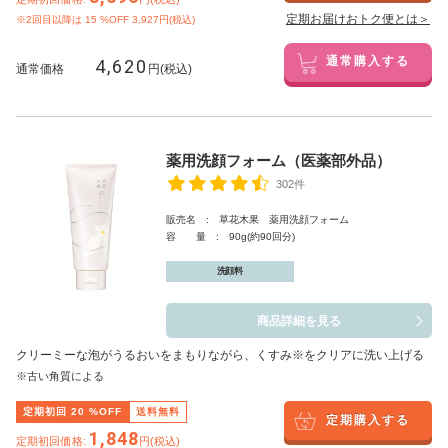
定期お届けおトク便とは＞
※2回目以降は
15
%OFF 3,927円(税込)
4,620
通常購入する
通常価格
円(税込)
薬用洗顔フォーム（医薬部外品）
302件
販売名 : 草花木果 薬用洗顔フォーム
容 量 : 90g(約90回分)
洗顔料
商品詳細を見る
クリーミーな泡がうるおいをまもりながら、くすみ※をクリアに洗い上げる
※古い角質による
定期初回
20
%OFF
送料無料
定期購入する
1,848
定期初回価格:
円(税込)