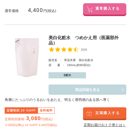
4,400
通常購入する
通常価格
円(税込)
美白化粧水 つめかえ用（医薬部外
品）
30件
販売名 : 草花木果 美白化粧水
容 量 : 160mL(約80回分)
化粧水
商品詳細を見る
角層にたっぷりのうるおいをあたえ、明るく透明感のある肌へ導く
定期初回
20
%OFF
送料無料
定期購入する
3,080
定期初回価格:
円(税込)
定期お届けおトク便とは＞
※2回目以降は
10
%OFF 3,465円(税込)