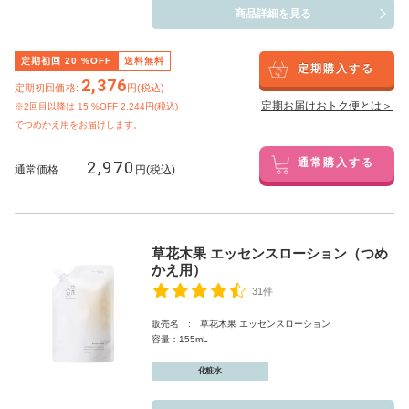
商品詳細を見る
定期初回
20
%OFF
送料無料
定期購入する
2,376
定期初回価格:
円(税込)
定期お届けおトク便とは＞
※2回目以降は
15
%OFF 2,244円(税込)
でつめかえ用をお届けします。
2,970
通常購入する
通常価格
円(税込)
草花木果 エッセンスローション（つめ
かえ用）
31件
販売名 : 草花木果 エッセンスローション
容量：155mL
化粧水