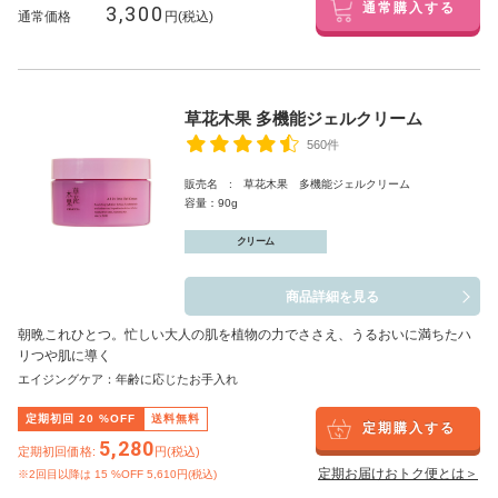
3,300
通常購入する
通常価格
円(税込)
草花木果 多機能ジェルクリーム
560件
販売名 : 草花木果 多機能ジェルクリーム
容量：90g
クリーム
商品詳細を見る
朝晩これひとつ。忙しい大人の肌を植物の力でささえ、うるおいに満ちたハ
リつや肌に導く
エイジングケア：年齢に応じたお手入れ
定期初回
20
%OFF
送料無料
定期購入する
5,280
定期初回価格:
円(税込)
定期お届けおトク便とは＞
※2回目以降は
15
%OFF 5,610円(税込)