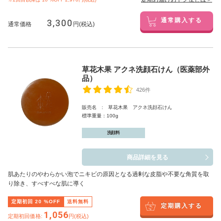
3,300
通常購入する
通常価格
円(税込)
草花木果 アクネ洗顔石けん（医薬部外
品）
426件
販売名 : 草花木果 アクネ洗顔石けん
標準重量：100g
洗顔料
商品詳細を見る
肌あたりのやわらかい泡でニキビの原因となる過剰な皮脂や不要な角質を取
り除き、すべすべな肌に導く
定期初回
20
%OFF
送料無料
定期購入する
1,056
定期初回価格:
円(税込)