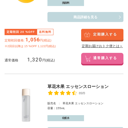
洗顔料
商品詳細を見る
定期初回
20
%OFF
送料無料
定期購入する
1,056
定期初回価格:
円(税込)
定期お届けおトク便とは＞
※2回目以降は
15
%OFF 1,122円(税込)
1,320
通常購入する
通常価格
円(税込)
草花木果 エッセンスローション
89件
販売名 : 草花木果 エッセンスローション
容量：155mL
化粧水