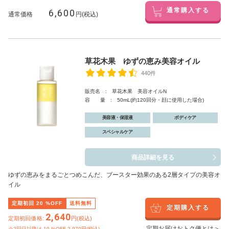
6,600
通常購入する
通常価格
円(税込)
草花木果 ゆずの恵み美容オイル
440件
販売名 : 草花木果 美容オイルN
容 量 : 50mL(約120回分・顔に使用した場合)
美容液・保湿液
ボディケア
スペシャルケア
商品詳細を見る
ゆずの恵みをまるごとつめこんだ、ブースター効果のある2層タイプの美容オ
イル
定期初回
20
%OFF
送料無料
定期購入する
2,640
定期初回価格:
円(税込)
定期お届けおトク便とは＞
※2回目以降は
10
%OFF 2,970円(税込)