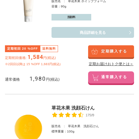
販売名 : 草花木果 ホイップフォーム
容量：90g
洗顔料
商品詳細を見る
定期初回
20
%OFF
送料無料
定期購入する
1,584
定期初回価格:
円(税込)
定期お届けおトク便とは＞
※2回目以降は
15
%OFF 1,683円(税込)
1,980
通常購入する
通常価格
円(税込)
草花木果 洗顔石けん
175件
販売名 : 草花木果 洗顔石けん
標準重量：100g