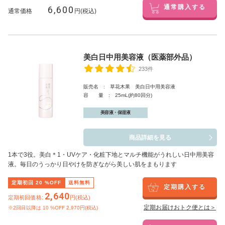
6,600
通常購入する
通常価格
円(税込)
美白日中用美容液（医薬部外品）
233件
販売名 : 草花木果 美白日中用美容液
容 量 : 25mL(約80回分)
美容液・保湿液
商品詳細を見る
1本で3役。美白
＊1
・UVケア・化粧下地とマルチ機能がうれしい日中用美容
液。毎日のうっかり日やけを防ぎながら美しい肌をまもります
定期初回
20
%OFF
送料無料
定期購入する
2,640
定期初回価格:
円(税込)
定期お届けおトク便とは＞
※2回目以降は
10
%OFF 2,970円(税込)