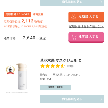
商品詳細を見る
定期初回
20
%OFF
送料無料
定期購入する
2,112
定期初回価格:
円(税込)
定期お届けおトク便とは＞
※2回目以降は
15
%OFF 2,244円(税込)
2,640
通常購入する
通常価格
円(税込)
草花木果 マスクジェル Ｃ
189件
販売名 : 草花木果 マスクジェル Ｃ
容量：90g
美容液・保湿液
商品詳細を見る