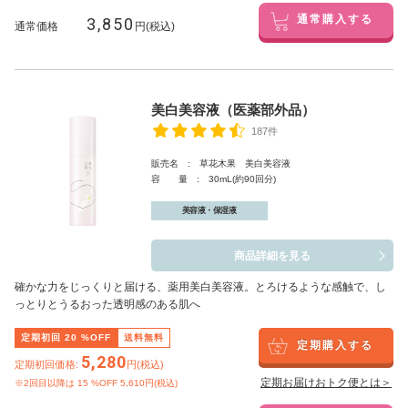
3,850
通常購入する
通常価格
円(税込)
美白美容液（医薬部外品）
187件
販売名 : 草花木果 美白美容液
容 量 : 30mL(約90回分)
美容液・保湿液
商品詳細を見る
確かな力をじっくりと届ける、薬用美白美容液。とろけるような感触で、し
っとりとうるおった透明感のある肌へ
定期初回
20
%OFF
送料無料
定期購入する
5,280
定期初回価格:
円(税込)
定期お届けおトク便とは＞
※2回目以降は
15
%OFF 5,610円(税込)