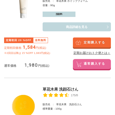
販売名 : 草花木果 ホイップフォーム
容量：90g
洗顔料
商品詳細を見る
定期初回
20
%OFF
送料無料
定期購入する
1,584
定期初回価格:
円(税込)
定期お届けおトク便とは＞
※2回目以降は
15
%OFF 1,683円(税込)
1,980
通常購入する
通常価格
円(税込)
草花木果 洗顔石けん
175件
販売名 : 草花木果 洗顔石けん
標準重量：100g