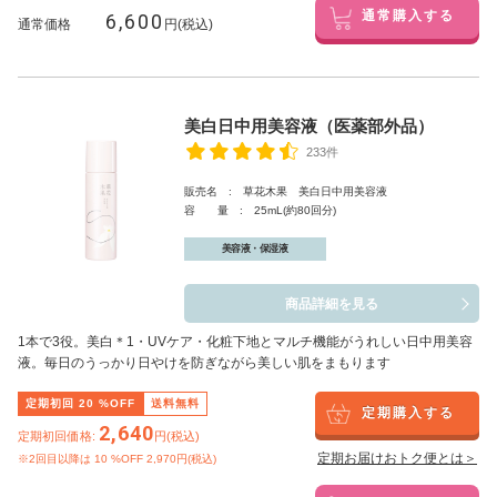
6,600
通常購入する
通常価格
円(税込)
美白日中用美容液（医薬部外品）
233件
販売名 : 草花木果 美白日中用美容液
容 量 : 25mL(約80回分)
美容液・保湿液
商品詳細を見る
1本で3役。美白
＊1
・UVケア・化粧下地とマルチ機能がうれしい日中用美容
液。毎日のうっかり日やけを防ぎながら美しい肌をまもります
定期初回
20
%OFF
送料無料
定期購入する
2,640
定期初回価格:
円(税込)
定期お届けおトク便とは＞
※2回目以降は
10
%OFF 2,970円(税込)