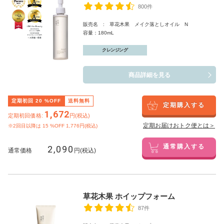
800件
販売名 : 草花木果 メイク落としオイル N
容量：180mL
クレンジング
商品詳細を見る
定期初回
20
%OFF
送料無料
定期購入する
1,672
定期初回価格:
円(税込)
定期お届けおトク便とは＞
※2回目以降は
15
%OFF 1,776円(税込)
2,090
通常購入する
通常価格
円(税込)
草花木果 ホイップフォーム
87件