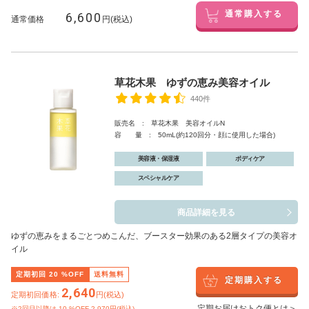
6,600
通常購入する
通常価格
円(税込)
草花木果 ゆずの恵み美容オイル
440件
販売名 : 草花木果 美容オイルN
容 量 : 50mL(約120回分・顔に使用した場合)
美容液・保湿液
ボディケア
スペシャルケア
商品詳細を見る
ゆずの恵みをまるごとつめこんだ、ブースター効果のある2層タイプの美容オ
イル
定期初回
20
%OFF
送料無料
定期購入する
2,640
定期初回価格:
円(税込)
定期お届けおトク便とは＞
※2回目以降は
10
%OFF 2,970円(税込)