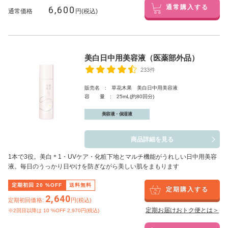
6,600
通常購入する
通常価格
円(税込)
美白日中用美容液（医薬部外品）
233件
販売名 : 草花木果 美白日中用美容液
容 量 : 25mL(約80回分)
美容液・保湿液
商品詳細を見る
1本で3役。美白
＊1
・UVケア・化粧下地とマルチ機能がうれしい日中用美容
液。毎日のうっかり日やけを防ぎながら美しい肌をまもります
定期初回
20
%OFF
送料無料
定期購入する
2,640
定期初回価格:
円(税込)
定期お届けおトク便とは＞
※2回目以降は
10
%OFF 2,970円(税込)