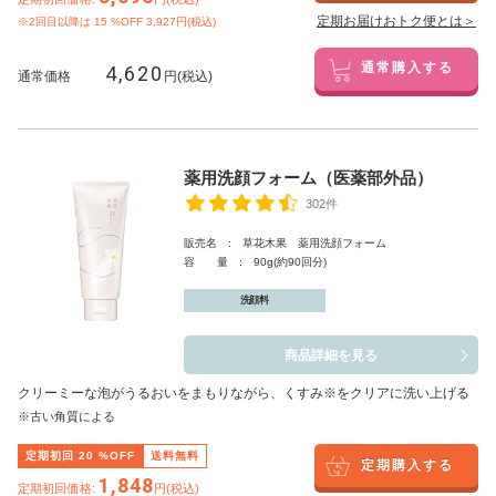
定期お届けおトク便とは＞
※2回目以降は
15
%OFF 3,927円(税込)
4,620
通常購入する
通常価格
円(税込)
薬用洗顔フォーム（医薬部外品）
302件
販売名 : 草花木果 薬用洗顔フォーム
容 量 : 90g(約90回分)
洗顔料
商品詳細を見る
クリーミーな泡がうるおいをまもりながら、くすみ※をクリアに洗い上げる
※古い角質による
定期初回
20
%OFF
送料無料
定期購入する
1,848
定期初回価格:
円(税込)