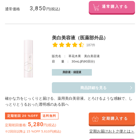
3,850
通常購入する
通常価格
円(税込)
美白美容液（医薬部外品）
187件
販売名 : 草花木果 美白美容液
容 量 : 30mL(約90回分)
美容液・保湿液
商品詳細を見る
確かな力をじっくりと届ける、薬用美白美容液。とろけるような感触で、し
っとりとうるおった透明感のある肌へ
定期初回
20
%OFF
送料無料
定期購入する
5,280
定期初回価格:
円(税込)
定期お届けおトク便とは＞
※2回目以降は
15
%OFF 5,610円(税込)