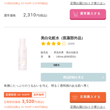
定期お届けおトク便とは＞
※2回目以降は
10
%OFF 2,079円(税込)
2,310
通常購入する
通常価格
円(税込)
美白化粧水（医薬部外品）
209件
販売名 : 草花木果 美白化粧水
容 量 : 180mL(約90回分)
化粧水
商品詳細を見る
角層にたっぷりのうるおいを与え、明るく透明感のある肌へ導く
定期初回
20
%OFF
送料無料
定期購入する
3,520
定期初回価格:
円(税込)
定期お届けおトク便とは＞
※2回目以降は
10
%OFF 3,960円(税込)