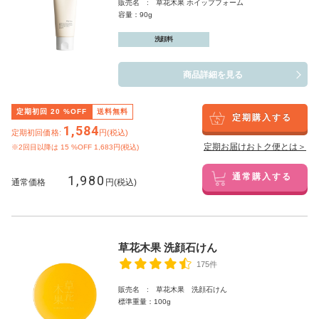
販売名 : 草花木果 ホイップフォーム
容量：90g
洗顔料
商品詳細を見る
定期初回
20
%OFF
送料無料
定期購入する
1,584
定期初回価格:
円(税込)
定期お届けおトク便とは＞
※2回目以降は
15
%OFF 1,683円(税込)
1,980
通常購入する
通常価格
円(税込)
草花木果 洗顔石けん
175件
販売名 : 草花木果 洗顔石けん
標準重量：100g