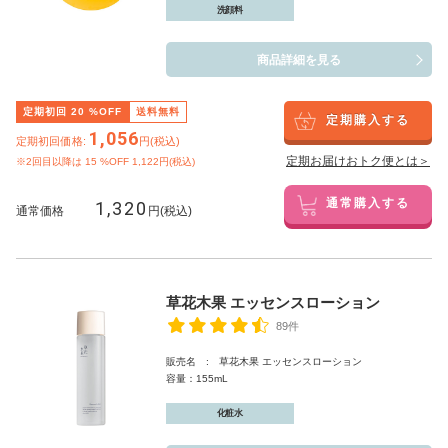
洗顔料
商品詳細を見る
定期初回
20
%OFF
送料無料
定期購入する
1,056
定期初回価格:
円(税込)
定期お届けおトク便とは＞
※2回目以降は
15
%OFF 1,122円(税込)
1,320
通常購入する
通常価格
円(税込)
草花木果 エッセンスローション
89件
販売名 : 草花木果 エッセンスローション
容量：155mL
化粧水