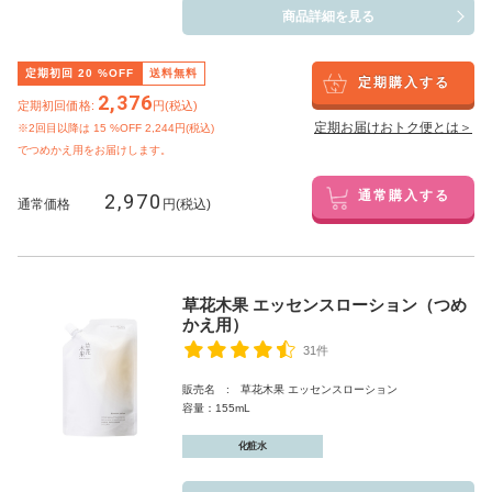
商品詳細を見る
定期初回
20
%OFF
送料無料
定期購入する
2,376
定期初回価格:
円(税込)
定期お届けおトク便とは＞
※2回目以降は
15
%OFF 2,244円(税込)
でつめかえ用をお届けします。
2,970
通常購入する
通常価格
円(税込)
草花木果 エッセンスローション（つめ
かえ用）
31件
販売名 : 草花木果 エッセンスローション
容量：155mL
化粧水