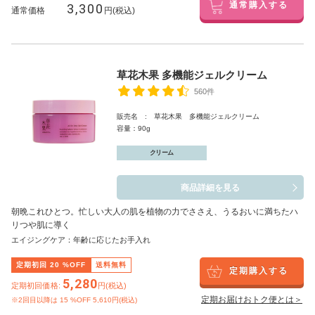
3,300
通常購入する
通常価格
円(税込)
草花木果 多機能ジェルクリーム
560件
販売名 : 草花木果 多機能ジェルクリーム
容量：90g
クリーム
商品詳細を見る
朝晩これひとつ。忙しい大人の肌を植物の力でささえ、うるおいに満ちたハ
リつや肌に導く
エイジングケア：年齢に応じたお手入れ
定期初回
20
%OFF
送料無料
定期購入する
5,280
定期初回価格:
円(税込)
定期お届けおトク便とは＞
※2回目以降は
15
%OFF 5,610円(税込)