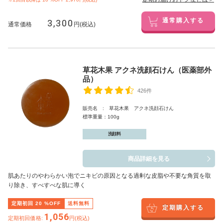
3,300
通常購入する
通常価格
円(税込)
草花木果 アクネ洗顔石けん（医薬部外
品）
426件
販売名 : 草花木果 アクネ洗顔石けん
標準重量：100g
洗顔料
商品詳細を見る
肌あたりのやわらかい泡でニキビの原因となる過剰な皮脂や不要な角質を取
り除き、すべすべな肌に導く
定期初回
20
%OFF
送料無料
定期購入する
1,056
定期初回価格:
円(税込)