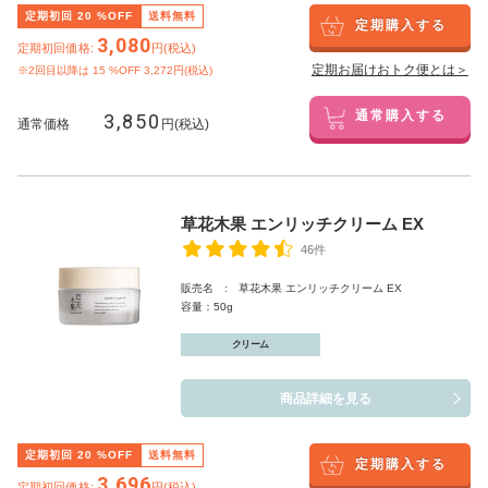
定期初回
20
%OFF
送料無料
定期購入する
3,080
定期初回価格:
円(税込)
定期お届けおトク便とは＞
※2回目以降は
15
%OFF 3,272円(税込)
3,850
通常購入する
通常価格
円(税込)
草花木果 エンリッチクリーム EX
46件
販売名 : 草花木果 エンリッチクリーム EX
容量：50g
クリーム
商品詳細を見る
定期初回
20
%OFF
送料無料
定期購入する
3,696
定期初回価格:
円(税込)