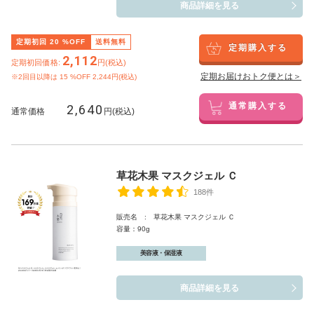
商品詳細を見る
定期初回
20
%OFF
送料無料
定期購入する
2,112
定期初回価格:
円(税込)
定期お届けおトク便とは＞
※2回目以降は
15
%OFF 2,244円(税込)
2,640
通常購入する
通常価格
円(税込)
草花木果 マスクジェル Ｃ
188件
販売名 : 草花木果 マスクジェル Ｃ
容量：90g
美容液・保湿液
商品詳細を見る