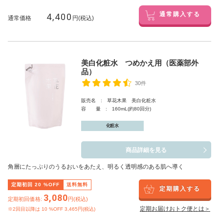
4,400
通常購入する
通常価格
円(税込)
美白化粧水 つめかえ用（医薬部外
品）
30件
販売名 : 草花木果 美白化粧水
容 量 : 160mL(約80回分)
化粧水
商品詳細を見る
角層にたっぷりのうるおいをあたえ、明るく透明感のある肌へ導く
定期初回
20
%OFF
送料無料
定期購入する
3,080
定期初回価格:
円(税込)
定期お届けおトク便とは＞
※2回目以降は
10
%OFF 3,465円(税込)