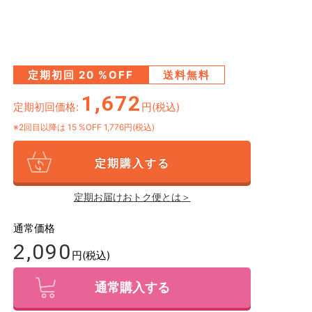
定期初回
20
%OFF
送料無料
1,672
定期初回価格:
円(税込)
※2回目以降は
15
%OFF 1,776円(税込)
定期購入する
定期お届けおトク便とは＞
通常価格
2,090
円(税込)
通常購入する