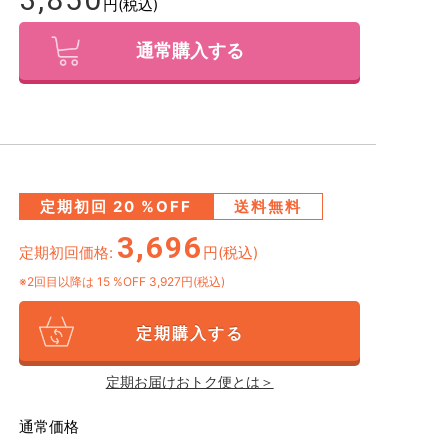
円(税込)
通常購入する
定期初回
20
%OFF
送料無料
3,696
定期初回価格:
円(税込)
※2回目以降は
15
%OFF 3,927円(税込)
定期購入する
定期お届けおトク便とは＞
通常価格