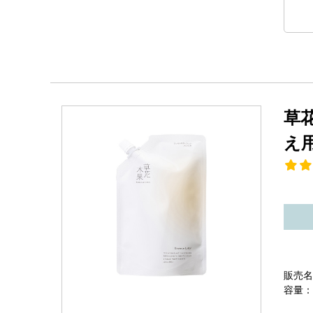
草
え
販売名
容量：