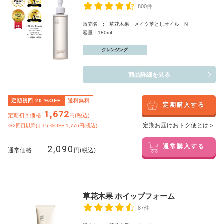
800件
販売名 : 草花木果 メイク落としオイル N
容量：180mL
クレンジング
商品詳細を見る
定期初回
20
%OFF
送料無料
定期購入する
1,672
定期初回価格:
円(税込)
定期お届けおトク便とは＞
※2回目以降は
15
%OFF 1,776円(税込)
2,090
通常購入する
通常価格
円(税込)
草花木果 ホイップフォーム
87件