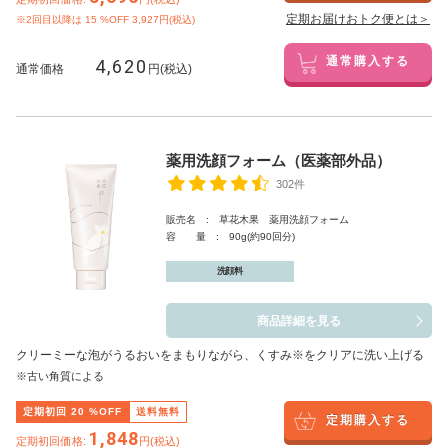
定期お届けおトク便とは＞
※2回目以降は
15
%OFF 3,927円(税込)
4,620
通常購入する
通常価格
円(税込)
薬用洗顔フォーム（医薬部外品）
302件
販売名 : 草花木果 薬用洗顔フォーム
容 量 : 90g(約90回分)
洗顔料
商品詳細を見る
クリーミーな泡がうるおいをまもりながら、くすみ※をクリアに洗い上げる
※古い角質による
定期初回
20
%OFF
送料無料
定期購入する
1,848
定期初回価格:
円(税込)