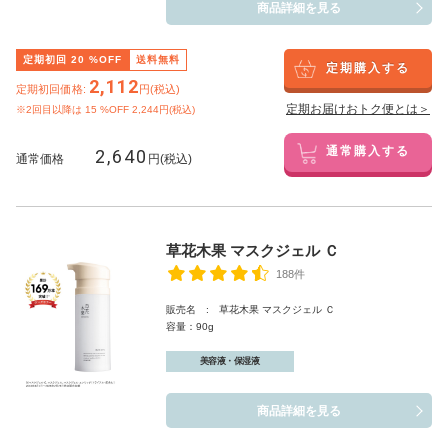
商品詳細を見る
定期初回
20
%OFF
送料無料
定期購入する
2,112
定期初回価格:
円(税込)
定期お届けおトク便とは＞
※2回目以降は
15
%OFF 2,244円(税込)
2,640
通常購入する
通常価格
円(税込)
草花木果 マスクジェル Ｃ
188件
販売名 : 草花木果 マスクジェル Ｃ
容量：90g
美容液・保湿液
商品詳細を見る