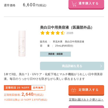
6,600
通常購入する
通常価格
円(税込)
美白日中用美容液（医薬部外品）
233件
販売名 : 草花木果 美白日中用美容液
容 量 : 25mL(約80回分)
美容液・保湿液
商品詳細を見る
1本で3役。美白
＊1
・UVケア・化粧下地とマルチ機能がうれしい日中用美容
液。毎日のうっかり日やけを防ぎながら美しい肌をまもります
定期初回
20
%OFF
送料無料
定期購入する
2,640
定期初回価格:
円(税込)
定期お届けおトク便とは＞
※2回目以降は
10
%OFF 2,970円(税込)