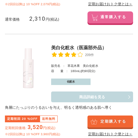
定期お届けおトク便とは＞
※2回目以降は
10
%OFF 2,079円(税込)
2,310
通常購入する
通常価格
円(税込)
美白化粧水（医薬部外品）
209件
販売名 : 草花木果 美白化粧水
容 量 : 180mL(約90回分)
化粧水
商品詳細を見る
角層にたっぷりのうるおいを与え、明るく透明感のある肌へ導く
定期初回
20
%OFF
送料無料
定期購入する
3,520
定期初回価格:
円(税込)
定期お届けおトク便とは＞
※2回目以降は
10
%OFF 3,960円(税込)