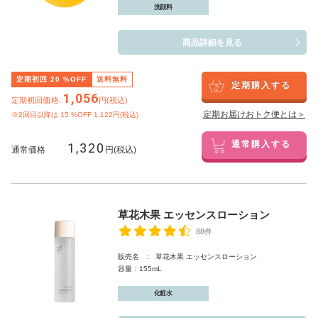
洗顔料
商品詳細を見る
定期初回
20
%OFF
送料無料
定期購入する
1,056
定期初回価格:
円(税込)
定期お届けおトク便とは＞
※2回目以降は
15
%OFF 1,122円(税込)
1,320
通常購入する
通常価格
円(税込)
草花木果 エッセンスローション
88件
販売名 : 草花木果 エッセンスローション
容量：155mL
化粧水