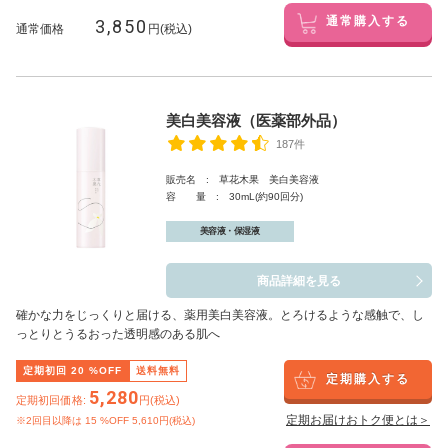
3,850
通常購入する
通常価格
円(税込)
美白美容液（医薬部外品）
187件
販売名 : 草花木果 美白美容液
容 量 : 30mL(約90回分)
美容液・保湿液
商品詳細を見る
確かな力をじっくりと届ける、薬用美白美容液。とろけるような感触で、し
っとりとうるおった透明感のある肌へ
定期初回
20
%OFF
送料無料
定期購入する
5,280
定期初回価格:
円(税込)
定期お届けおトク便とは＞
※2回目以降は
15
%OFF 5,610円(税込)