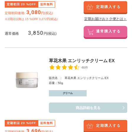
定期初回
20
%OFF
送料無料
定期購入する
3,080
定期初回価格:
円(税込)
定期お届けおトク便とは＞
※2回目以降は
15
%OFF 3,272円(税込)
3,850
通常購入する
通常価格
円(税込)
草花木果 エンリッチクリーム EX
46件
販売名 : 草花木果 エンリッチクリーム EX
容量：50g
クリーム
商品詳細を見る
定期初回
20
%OFF
送料無料
定期購入する
3,696
定期初回価格:
円(税込)