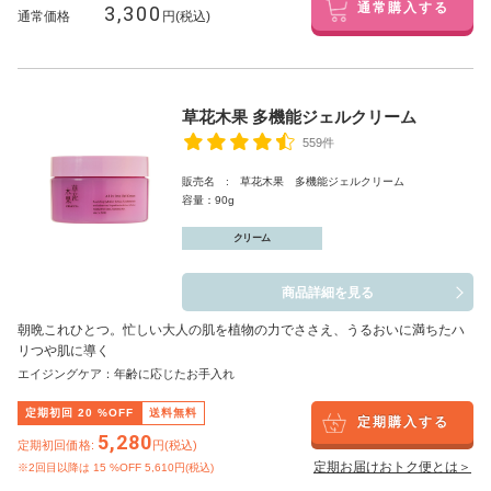
3,300
通常購入する
通常価格
円(税込)
草花木果 多機能ジェルクリーム
559件
販売名 : 草花木果 多機能ジェルクリーム
容量：90g
クリーム
商品詳細を見る
朝晩これひとつ。忙しい大人の肌を植物の力でささえ、うるおいに満ちたハ
リつや肌に導く
エイジングケア：年齢に応じたお手入れ
定期初回
20
%OFF
送料無料
定期購入する
5,280
定期初回価格:
円(税込)
定期お届けおトク便とは＞
※2回目以降は
15
%OFF 5,610円(税込)