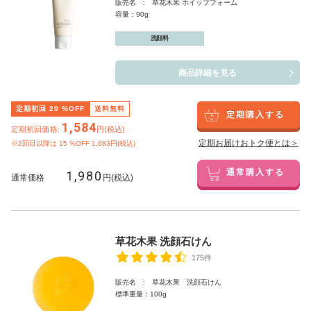
販売名 : 草花木果 ホイップフォーム
容量：90g
洗顔料
商品詳細を見る
定期初回
20
%OFF
送料無料
定期購入する
1,584
定期初回価格:
円(税込)
定期お届けおトク便とは＞
※2回目以降は
15
%OFF 1,683円(税込)
1,980
通常購入する
通常価格
円(税込)
草花木果 洗顔石けん
175件
販売名 : 草花木果 洗顔石けん
標準重量：100g