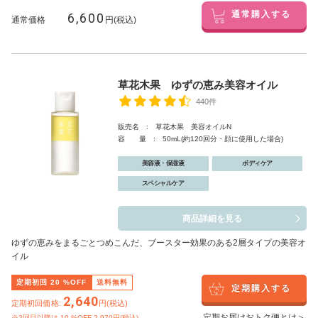
6,600
通常購入する
通常価格
円(税込)
草花木果 ゆずの恵み美容オイル
440件
販売名 : 草花木果 美容オイルN
容 量 : 50mL(約120回分・顔に使用した場合)
美容液・保湿液
ボディケア
スペシャルケア
商品詳細を見る
ゆずの恵みをまるごとつめこんだ、ブースター効果のある2層タイプの美容オ
イル
定期初回
20
%OFF
送料無料
定期購入する
2,640
定期初回価格:
円(税込)
定期お届けおトク便とは＞
※2回目以降は
10
%OFF 2,970円(税込)