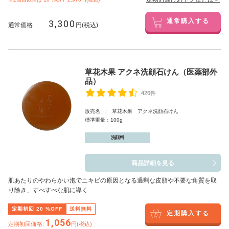
3,300
通常購入する
通常価格
円(税込)
草花木果 アクネ洗顔石けん（医薬部外
品）
426件
販売名 : 草花木果 アクネ洗顔石けん
標準重量：100g
洗顔料
商品詳細を見る
肌あたりのやわらかい泡でニキビの原因となる過剰な皮脂や不要な角質を取
り除き、すべすべな肌に導く
定期初回
20
%OFF
送料無料
定期購入する
1,056
定期初回価格:
円(税込)