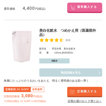
4,400
通常購入する
通常価格
円(税込)
美白化粧水 つめかえ用（医薬部外
品）
30件
販売名 : 草花木果 美白化粧水
容 量 : 160mL(約80回分)
化粧水
商品詳細を見る
角層にたっぷりのうるおいをあたえ、明るく透明感のある肌へ導く
定期初回
20
%OFF
送料無料
定期購入する
3,080
定期初回価格:
円(税込)
定期お届けおトク便とは＞
※2回目以降は
10
%OFF 3,465円(税込)