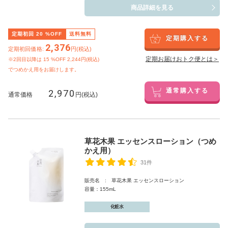
商品詳細を見る
定期初回
20
%OFF
送料無料
定期購入する
2,376
定期初回価格:
円(税込)
定期お届けおトク便とは＞
※2回目以降は
15
%OFF 2,244円(税込)
でつめかえ用をお届けします。
2,970
通常購入する
通常価格
円(税込)
草花木果 エッセンスローション（つめ
かえ用）
31件
販売名 : 草花木果 エッセンスローション
容量：155mL
化粧水