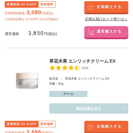
定期初回
20
%OFF
送料無料
定期購入する
3,080
定期初回価格:
円(税込)
定期お届けおトク便とは＞
※2回目以降は
15
%OFF 3,272円(税込)
3,850
通常購入する
通常価格
円(税込)
草花木果 エンリッチクリーム EX
46件
販売名 : 草花木果 エンリッチクリーム EX
容量：50g
クリーム
商品詳細を見る
定期初回
20
%OFF
送料無料
定期購入する
3,696
定期初回価格:
円(税込)