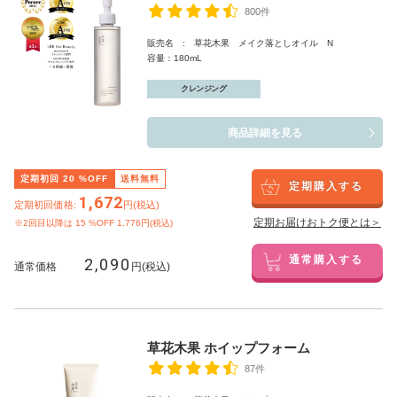
800件
販売名 : 草花木果 メイク落としオイル N
容量：180mL
クレンジング
商品詳細を見る
定期初回
20
%OFF
送料無料
定期購入する
1,672
定期初回価格:
円(税込)
定期お届けおトク便とは＞
※2回目以降は
15
%OFF 1,776円(税込)
2,090
通常購入する
通常価格
円(税込)
草花木果 ホイップフォーム
87件