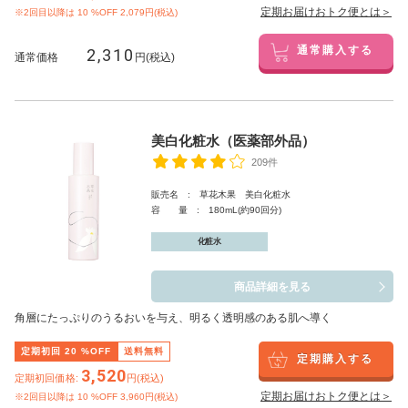
定期お届けおトク便とは＞
※2回目以降は
10
%OFF 2,079円(税込)
2,310
通常購入する
通常価格
円(税込)
美白化粧水（医薬部外品）
209件
販売名 : 草花木果 美白化粧水
容 量 : 180mL(約90回分)
化粧水
商品詳細を見る
角層にたっぷりのうるおいを与え、明るく透明感のある肌へ導く
定期初回
20
%OFF
送料無料
定期購入する
3,520
定期初回価格:
円(税込)
定期お届けおトク便とは＞
※2回目以降は
10
%OFF 3,960円(税込)