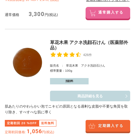
3,300
通常購入する
通常価格
円(税込)
草花木果 アクネ洗顔石けん（医薬部外
品）
426件
販売名 : 草花木果 アクネ洗顔石けん
標準重量：100g
洗顔料
商品詳細を見る
肌あたりのやわらかい泡でニキビの原因となる過剰な皮脂や不要な角質を取
り除き、すべすべな肌に導く
定期初回
20
%OFF
送料無料
定期購入する
1,056
定期初回価格:
円(税込)