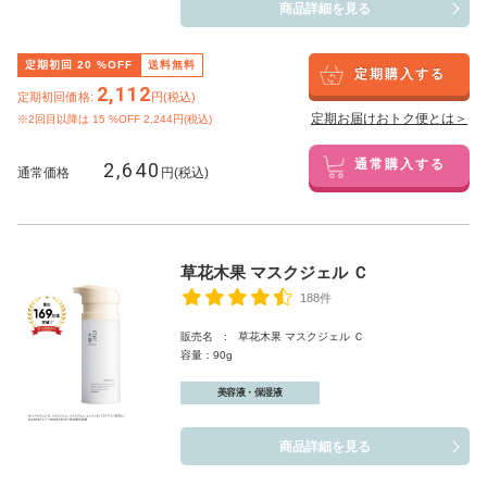
商品詳細を見る
定期初回
20
%OFF
送料無料
定期購入する
2,112
定期初回価格:
円(税込)
定期お届けおトク便とは＞
※2回目以降は
15
%OFF 2,244円(税込)
2,640
通常購入する
通常価格
円(税込)
草花木果 マスクジェル Ｃ
188件
販売名 : 草花木果 マスクジェル Ｃ
容量：90g
美容液・保湿液
商品詳細を見る