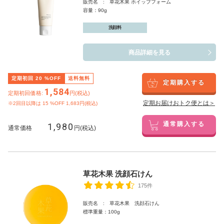
販売名 : 草花木果 ホイップフォーム
容量：90g
洗顔料
商品詳細を見る
定期初回
20
%OFF
送料無料
定期購入する
1,584
定期初回価格:
円(税込)
定期お届けおトク便とは＞
※2回目以降は
15
%OFF 1,683円(税込)
1,980
通常購入する
通常価格
円(税込)
草花木果 洗顔石けん
175件
販売名 : 草花木果 洗顔石けん
標準重量：100g