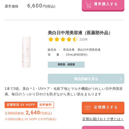
6,600
通常購入する
通常価格
円(税込)
美白日中用美容液（医薬部外品）
233件
販売名 : 草花木果 美白日中用美容液
容 量 : 25mL(約80回分)
美容液・保湿液
商品詳細を見る
1本で3役。美白
＊1
・UVケア・化粧下地とマルチ機能がうれしい日中用美容
液。毎日のうっかり日やけを防ぎながら美しい肌をまもります
定期初回
20
%OFF
送料無料
定期購入する
2,640
定期初回価格:
円(税込)
定期お届けおトク便とは＞
※2回目以降は
10
%OFF 2,970円(税込)