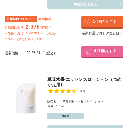
商品詳細を見る
定期初回
20
%OFF
送料無料
定期購入する
2,376
定期初回価格:
円(税込)
定期お届けおトク便とは＞
※2回目以降は
15
%OFF 2,244円(税込)
でつめかえ用をお届けします。
2,970
通常購入する
通常価格
円(税込)
草花木果 エッセンスローション（つめ
かえ用）
31件
販売名 : 草花木果 エッセンスローション
容量：155mL
化粧水