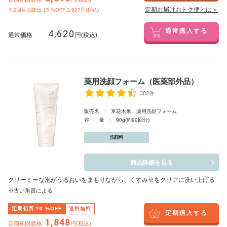
定期お届けおトク便とは＞
※2回目以降は
15
%OFF 3,927円(税込)
4,620
通常購入する
通常価格
円(税込)
薬用洗顔フォーム（医薬部外品）
302件
販売名 : 草花木果 薬用洗顔フォーム
容 量 : 90g(約90回分)
洗顔料
商品詳細を見る
クリーミーな泡がうるおいをまもりながら、くすみ※をクリアに洗い上げる
※古い角質による
定期初回
20
%OFF
送料無料
定期購入する
1,848
定期初回価格:
円(税込)