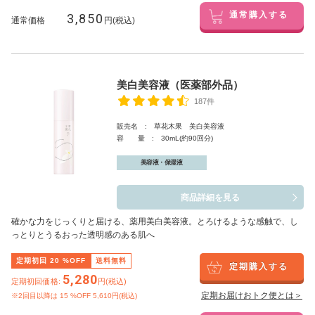
3,850
通常購入する
通常価格
円(税込)
美白美容液（医薬部外品）
187件
販売名 : 草花木果 美白美容液
容 量 : 30mL(約90回分)
美容液・保湿液
商品詳細を見る
確かな力をじっくりと届ける、薬用美白美容液。とろけるような感触で、し
っとりとうるおった透明感のある肌へ
定期初回
20
%OFF
送料無料
定期購入する
5,280
定期初回価格:
円(税込)
定期お届けおトク便とは＞
※2回目以降は
15
%OFF 5,610円(税込)