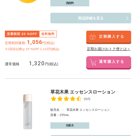
洗顔料
商品詳細を見る
定期初回
20
%OFF
送料無料
定期購入する
1,056
定期初回価格:
円(税込)
定期お届けおトク便とは＞
※2回目以降は
15
%OFF 1,122円(税込)
1,320
通常購入する
通常価格
円(税込)
草花木果 エッセンスローション
89件
販売名 : 草花木果 エッセンスローション
容量：155mL
化粧水