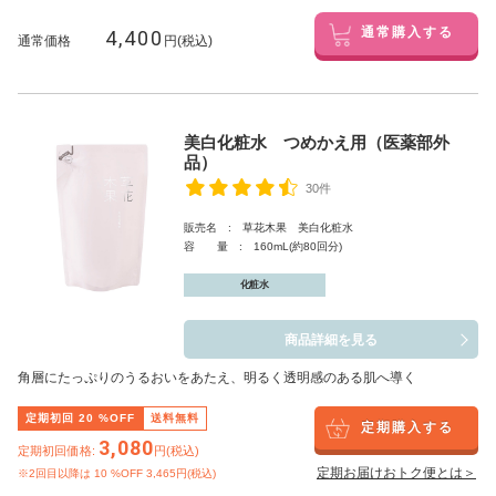
4,400
通常購入する
通常価格
円(税込)
美白化粧水 つめかえ用（医薬部外
品）
30件
販売名 : 草花木果 美白化粧水
容 量 : 160mL(約80回分)
化粧水
商品詳細を見る
角層にたっぷりのうるおいをあたえ、明るく透明感のある肌へ導く
定期初回
20
%OFF
送料無料
定期購入する
3,080
定期初回価格:
円(税込)
定期お届けおトク便とは＞
※2回目以降は
10
%OFF 3,465円(税込)