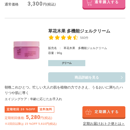
3,300
通常購入する
通常価格
円(税込)
草花木果 多機能ジェルクリーム
560件
販売名 : 草花木果 多機能ジェルクリーム
容量：90g
クリーム
商品詳細を見る
朝晩これひとつ。忙しい大人の肌を植物の力でささえ、うるおいに満ちたハ
リつや肌に導く
エイジングケア：年齢に応じたお手入れ
定期初回
20
%OFF
送料無料
定期購入する
5,280
定期初回価格:
円(税込)
定期お届けおトク便とは＞
※2回目以降は
15
%OFF 5,610円(税込)