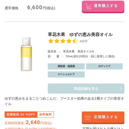
6,600
通常購入する
通常価格
円(税込)
草花木果 ゆずの恵み美容オイル
440件
販売名 : 草花木果 美容オイルN
容 量 : 50mL(約120回分・顔に使用した場合)
美容液・保湿液
ボディケア
スペシャルケア
商品詳細を見る
ゆずの恵みをまるごとつめこんだ、ブースター効果のある2層タイプの美容オ
イル
定期初回
20
%OFF
送料無料
定期購入する
2,640
定期初回価格:
円(税込)
定期お届けおトク便とは＞
※2回目以降は
10
%OFF 2,970円(税込)