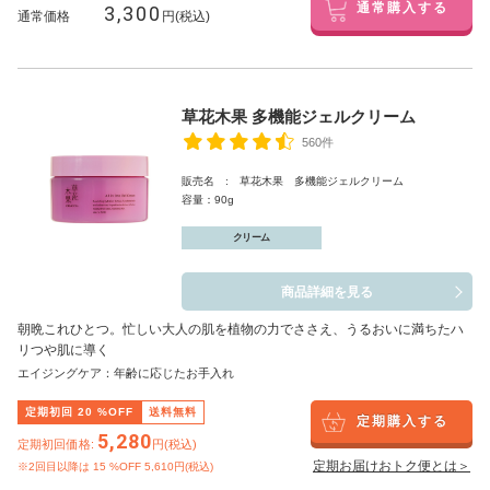
3,300
通常購入する
通常価格
円(税込)
草花木果 多機能ジェルクリーム
560件
販売名 : 草花木果 多機能ジェルクリーム
容量：90g
クリーム
商品詳細を見る
朝晩これひとつ。忙しい大人の肌を植物の力でささえ、うるおいに満ちたハ
リつや肌に導く
エイジングケア：年齢に応じたお手入れ
定期初回
20
%OFF
送料無料
定期購入する
5,280
定期初回価格:
円(税込)
定期お届けおトク便とは＞
※2回目以降は
15
%OFF 5,610円(税込)