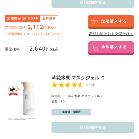
商品詳細を見る
定期初回
20
%OFF
送料無料
定期購入する
2,112
定期初回価格:
円(税込)
定期お届けおトク便とは＞
※2回目以降は
15
%OFF 2,244円(税込)
2,640
通常購入する
通常価格
円(税込)
草花木果 マスクジェル Ｃ
189件
販売名 : 草花木果 マスクジェル Ｃ
容量：90g
美容液・保湿液
商品詳細を見る