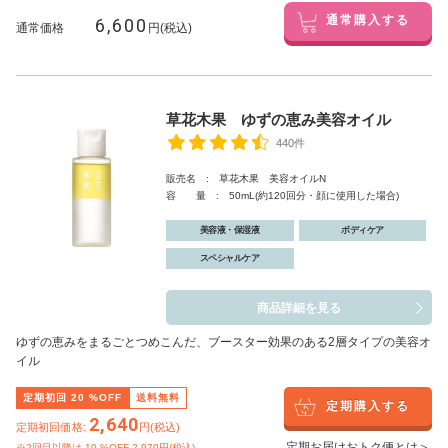
6,600
通常購入する
通常価格
円(税込)
草花木果 ゆずの恵み美容オイル
440件
販売名 : 草花木果 美容オイルN
容 量 : 50mL(約120回分・顔に使用した場合)
美容液・保湿液
ボディケア
スペシャルケア
商品詳細を見る
ゆずの恵みをまるごとつめこんだ、ブースター効果のある2層タイプの美容オ
イル
定期初回
20
%OFF
送料無料
定期購入する
2,640
定期初回価格:
円(税込)
定期お届けおトク便とは＞
※2回目以降は
10
%OFF 2,970円(税込)