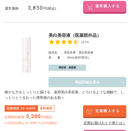
3,850
通常購入する
通常価格
円(税込)
美白美容液（医薬部外品）
187件
販売名 : 草花木果 美白美容液
容 量 : 30mL(約90回分)
美容液・保湿液
商品詳細を見る
確かな力をじっくりと届ける、薬用美白美容液。とろけるような感触で、し
っとりとうるおった透明感のある肌へ
定期初回
20
%OFF
送料無料
定期購入する
5,280
定期初回価格:
円(税込)
定期お届けおトク便とは＞
※2回目以降は
15
%OFF 5,610円(税込)