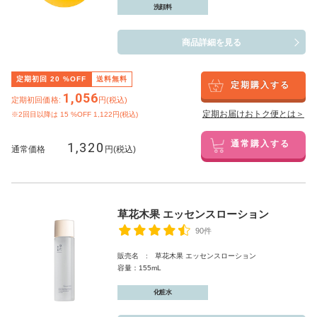
洗顔料
商品詳細を見る
定期初回
20
%OFF
送料無料
定期購入する
1,056
定期初回価格:
円(税込)
定期お届けおトク便とは＞
※2回目以降は
15
%OFF 1,122円(税込)
1,320
通常購入する
通常価格
円(税込)
草花木果 エッセンスローション
90件
販売名 : 草花木果 エッセンスローション
容量：155mL
化粧水