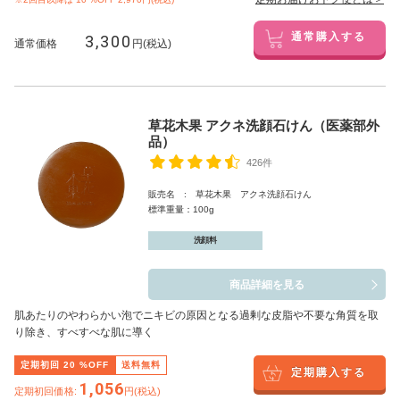
3,300
通常購入する
通常価格
円(税込)
草花木果 アクネ洗顔石けん（医薬部外
品）
426件
販売名 : 草花木果 アクネ洗顔石けん
標準重量：100g
洗顔料
商品詳細を見る
肌あたりのやわらかい泡でニキビの原因となる過剰な皮脂や不要な角質を取
り除き、すべすべな肌に導く
定期初回
20
%OFF
送料無料
定期購入する
1,056
定期初回価格:
円(税込)