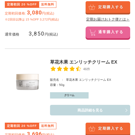
定期初回
20
%OFF
送料無料
定期購入する
3,080
定期初回価格:
円(税込)
定期お届けおトク便とは＞
※2回目以降は
15
%OFF 3,272円(税込)
3,850
通常購入する
通常価格
円(税込)
草花木果 エンリッチクリーム EX
46件
販売名 : 草花木果 エンリッチクリーム EX
容量：50g
クリーム
商品詳細を見る
定期初回
20
%OFF
送料無料
定期購入する
3,696
定期初回価格:
円(税込)