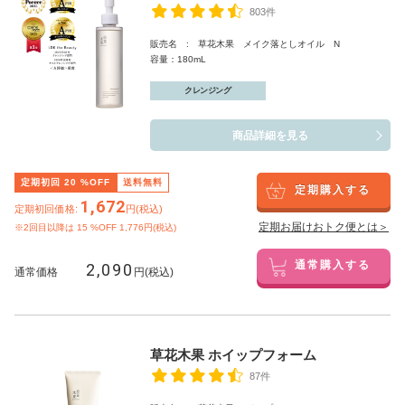
803件
販売名 : 草花木果 メイク落としオイル N
容量：180mL
クレンジング
商品詳細を見る
定期初回
20
%OFF
送料無料
定期購入する
1,672
定期初回価格:
円(税込)
定期お届けおトク便とは＞
※2回目以降は
15
%OFF 1,776円(税込)
2,090
通常購入する
通常価格
円(税込)
草花木果 ホイップフォーム
87件