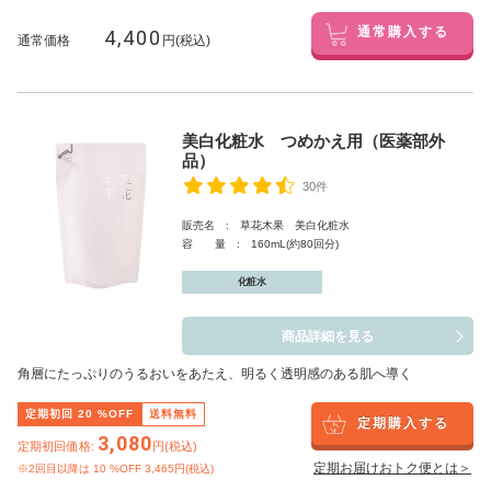
4,400
通常購入する
通常価格
円(税込)
美白化粧水 つめかえ用（医薬部外
品）
30件
販売名 : 草花木果 美白化粧水
容 量 : 160mL(約80回分)
化粧水
商品詳細を見る
角層にたっぷりのうるおいをあたえ、明るく透明感のある肌へ導く
定期初回
20
%OFF
送料無料
定期購入する
3,080
定期初回価格:
円(税込)
定期お届けおトク便とは＞
※2回目以降は
10
%OFF 3,465円(税込)