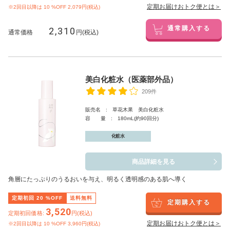
定期お届けおトク便とは＞
※2回目以降は
10
%OFF 2,079円(税込)
2,310
通常購入する
通常価格
円(税込)
美白化粧水（医薬部外品）
209件
販売名 : 草花木果 美白化粧水
容 量 : 180mL(約90回分)
化粧水
商品詳細を見る
角層にたっぷりのうるおいを与え、明るく透明感のある肌へ導く
定期初回
20
%OFF
送料無料
定期購入する
3,520
定期初回価格:
円(税込)
定期お届けおトク便とは＞
※2回目以降は
10
%OFF 3,960円(税込)