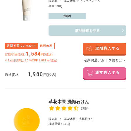
販売名 : 草花木果 ホイップフォーム
容量：90g
洗顔料
商品詳細を見る
定期初回
20
%OFF
送料無料
定期購入する
1,584
定期初回価格:
円(税込)
定期お届けおトク便とは＞
※2回目以降は
15
%OFF 1,683円(税込)
1,980
通常購入する
通常価格
円(税込)
草花木果 洗顔石けん
175件
販売名 : 草花木果 洗顔石けん
標準重量：100g