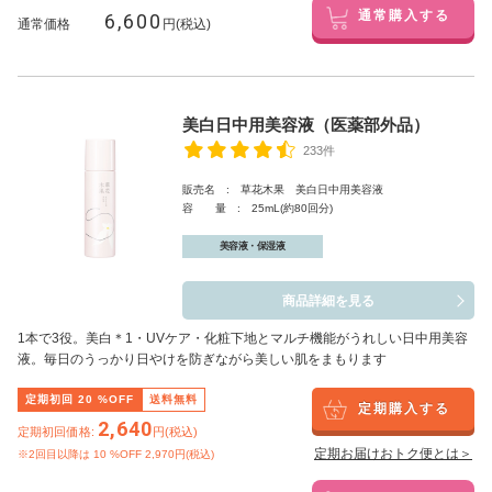
6,600
通常購入する
通常価格
円(税込)
美白日中用美容液（医薬部外品）
233件
販売名 : 草花木果 美白日中用美容液
容 量 : 25mL(約80回分)
美容液・保湿液
商品詳細を見る
1本で3役。美白
＊1
・UVケア・化粧下地とマルチ機能がうれしい日中用美容
液。毎日のうっかり日やけを防ぎながら美しい肌をまもります
定期初回
20
%OFF
送料無料
定期購入する
2,640
定期初回価格:
円(税込)
定期お届けおトク便とは＞
※2回目以降は
10
%OFF 2,970円(税込)