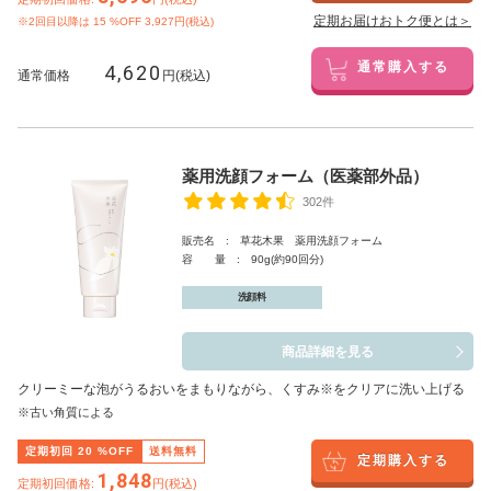
定期お届けおトク便とは＞
※2回目以降は
15
%OFF 3,927円(税込)
4,620
通常購入する
通常価格
円(税込)
薬用洗顔フォーム（医薬部外品）
302件
販売名 : 草花木果 薬用洗顔フォーム
容 量 : 90g(約90回分)
洗顔料
商品詳細を見る
クリーミーな泡がうるおいをまもりながら、くすみ※をクリアに洗い上げる
※古い角質による
定期初回
20
%OFF
送料無料
定期購入する
1,848
定期初回価格:
円(税込)