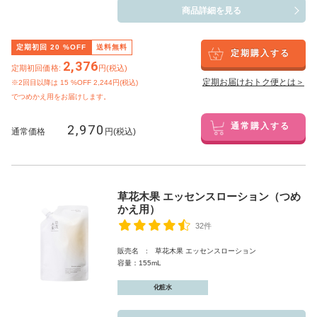
商品詳細を見る
定期初回
20
%OFF
送料無料
定期購入する
2,376
定期初回価格:
円(税込)
定期お届けおトク便とは＞
※2回目以降は
15
%OFF 2,244円(税込)
でつめかえ用をお届けします。
2,970
通常購入する
通常価格
円(税込)
草花木果 エッセンスローション（つめ
かえ用）
32件
販売名 : 草花木果 エッセンスローション
容量：155mL
化粧水