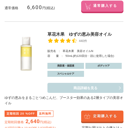
6,600
通常購入する
通常価格
円(税込)
草花木果 ゆずの恵み美容オイル
440件
販売名 : 草花木果 美容オイルN
容 量 : 50mL(約120回分・顔に使用した場合)
美容液・保湿液
ボディケア
スペシャルケア
商品詳細を見る
ゆずの恵みをまるごとつめこんだ、ブースター効果のある2層タイプの美容オ
イル
定期初回
20
%OFF
送料無料
定期購入する
2,640
定期初回価格:
円(税込)
定期お届けおトク便とは＞
※2回目以降は
10
%OFF 2,970円(税込)