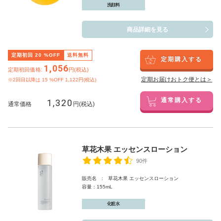
洗顔料
商品詳細を見る
定期初回
20
%OFF
送料無料
定期購入する
1,056
定期初回価格:
円(税込)
定期お届けおトク便とは＞
※2回目以降は
15
%OFF 1,122円(税込)
1,320
通常購入する
通常価格
円(税込)
草花木果 エッセンスローション
90件
販売名 : 草花木果 エッセンスローション
容量：155mL
化粧水