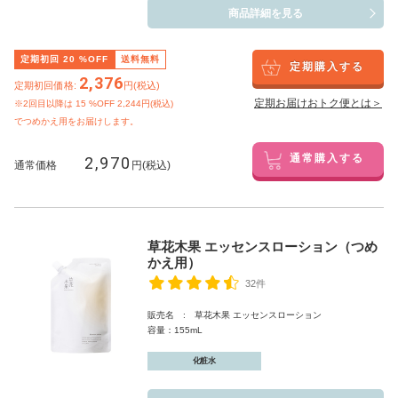
商品詳細を見る
定期初回
20
%OFF
送料無料
定期購入する
2,376
定期初回価格:
円(税込)
定期お届けおトク便とは＞
※2回目以降は
15
%OFF 2,244円(税込)
でつめかえ用をお届けします。
2,970
通常購入する
通常価格
円(税込)
草花木果 エッセンスローション（つめ
かえ用）
32件
販売名 : 草花木果 エッセンスローション
容量：155mL
化粧水