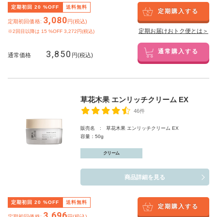
定期初回
20
%OFF
送料無料
定期購入する
3,080
定期初回価格:
円(税込)
定期お届けおトク便とは＞
※2回目以降は
15
%OFF 3,272円(税込)
3,850
通常購入する
通常価格
円(税込)
草花木果 エンリッチクリーム EX
46件
販売名 : 草花木果 エンリッチクリーム EX
容量：50g
クリーム
商品詳細を見る
定期初回
20
%OFF
送料無料
定期購入する
3,696
定期初回価格:
円(税込)