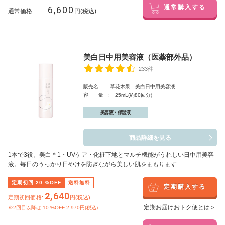
6,600
通常購入する
通常価格
円(税込)
美白日中用美容液（医薬部外品）
233件
販売名 : 草花木果 美白日中用美容液
容 量 : 25mL(約80回分)
美容液・保湿液
商品詳細を見る
1本で3役。美白
＊1
・UVケア・化粧下地とマルチ機能がうれしい日中用美容
液。毎日のうっかり日やけを防ぎながら美しい肌をまもります
定期初回
20
%OFF
送料無料
定期購入する
2,640
定期初回価格:
円(税込)
定期お届けおトク便とは＞
※2回目以降は
10
%OFF 2,970円(税込)