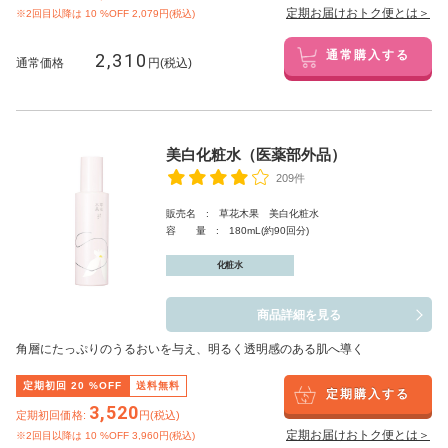
定期お届けおトク便とは＞
※2回目以降は
10
%OFF 2,079円(税込)
2,310
通常購入する
通常価格
円(税込)
美白化粧水（医薬部外品）
209件
販売名 : 草花木果 美白化粧水
容 量 : 180mL(約90回分)
化粧水
商品詳細を見る
角層にたっぷりのうるおいを与え、明るく透明感のある肌へ導く
定期初回
20
%OFF
送料無料
定期購入する
3,520
定期初回価格:
円(税込)
定期お届けおトク便とは＞
※2回目以降は
10
%OFF 3,960円(税込)