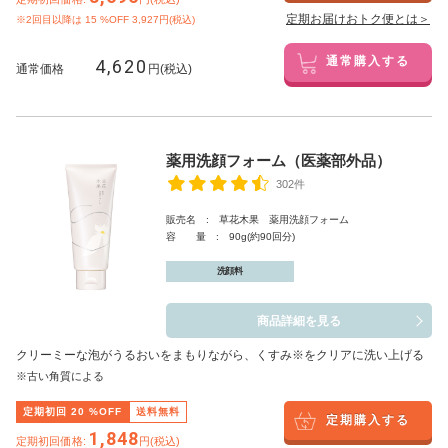
定期お届けおトク便とは＞
※2回目以降は
15
%OFF 3,927円(税込)
4,620
通常購入する
通常価格
円(税込)
薬用洗顔フォーム（医薬部外品）
302件
販売名 : 草花木果 薬用洗顔フォーム
容 量 : 90g(約90回分)
洗顔料
商品詳細を見る
クリーミーな泡がうるおいをまもりながら、くすみ※をクリアに洗い上げる
※古い角質による
定期初回
20
%OFF
送料無料
定期購入する
1,848
定期初回価格:
円(税込)