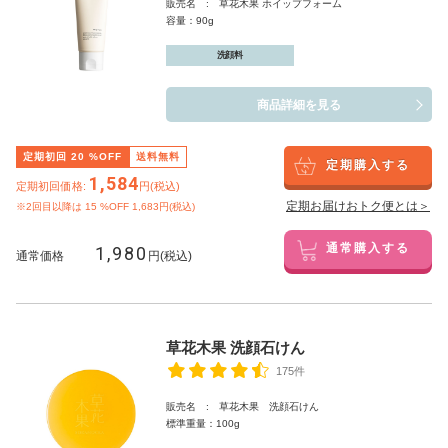
販売名 : 草花木果 ホイップフォーム
容量：90g
洗顔料
商品詳細を見る
定期初回
20
%OFF
送料無料
定期購入する
1,584
定期初回価格:
円(税込)
定期お届けおトク便とは＞
※2回目以降は
15
%OFF 1,683円(税込)
1,980
通常購入する
通常価格
円(税込)
草花木果 洗顔石けん
175件
販売名 : 草花木果 洗顔石けん
標準重量：100g