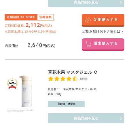
商品詳細を見る
定期初回
20
%OFF
送料無料
定期購入する
2,112
定期初回価格:
円(税込)
定期お届けおトク便とは＞
※2回目以降は
15
%OFF 2,244円(税込)
2,640
通常購入する
通常価格
円(税込)
草花木果 マスクジェル Ｃ
189件
販売名 : 草花木果 マスクジェル Ｃ
容量：90g
美容液・保湿液
商品詳細を見る