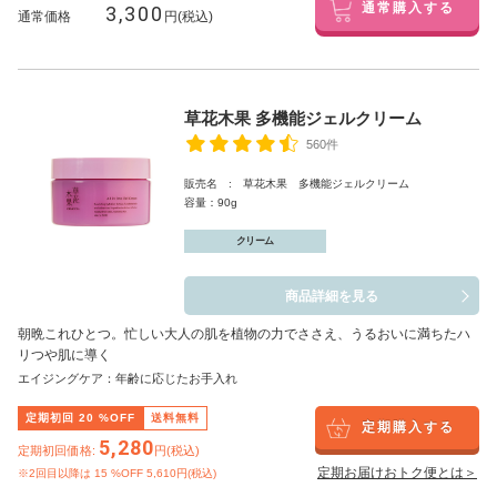
3,300
通常購入する
通常価格
円(税込)
草花木果 多機能ジェルクリーム
560件
販売名 : 草花木果 多機能ジェルクリーム
容量：90g
クリーム
商品詳細を見る
朝晩これひとつ。忙しい大人の肌を植物の力でささえ、うるおいに満ちたハ
リつや肌に導く
エイジングケア：年齢に応じたお手入れ
定期初回
20
%OFF
送料無料
定期購入する
5,280
定期初回価格:
円(税込)
定期お届けおトク便とは＞
※2回目以降は
15
%OFF 5,610円(税込)