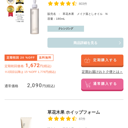
803件
販売名 : 草花木果 メイク落としオイル N
容量：180mL
クレンジング
商品詳細を見る
定期初回
20
%OFF
送料無料
定期購入する
1,672
定期初回価格:
円(税込)
定期お届けおトク便とは＞
※2回目以降は
15
%OFF 1,776円(税込)
2,090
通常購入する
通常価格
円(税込)
草花木果 ホイップフォーム
87件