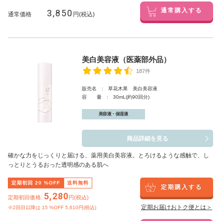
3,850
通常購入する
通常価格
円(税込)
美白美容液（医薬部外品）
187件
販売名 : 草花木果 美白美容液
容 量 : 30mL(約90回分)
美容液・保湿液
商品詳細を見る
確かな力をじっくりと届ける、薬用美白美容液。とろけるような感触で、し
っとりとうるおった透明感のある肌へ
定期初回
20
%OFF
送料無料
定期購入する
5,280
定期初回価格:
円(税込)
定期お届けおトク便とは＞
※2回目以降は
15
%OFF 5,610円(税込)