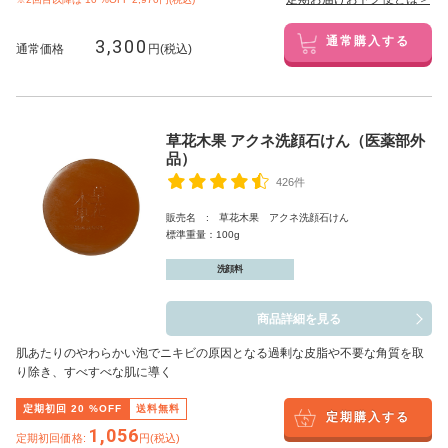
3,300
通常購入する
通常価格
円(税込)
草花木果 アクネ洗顔石けん（医薬部外
品）
426件
販売名 : 草花木果 アクネ洗顔石けん
標準重量：100g
洗顔料
商品詳細を見る
肌あたりのやわらかい泡でニキビの原因となる過剰な皮脂や不要な角質を取
り除き、すべすべな肌に導く
定期初回
20
%OFF
送料無料
定期購入する
1,056
定期初回価格:
円(税込)