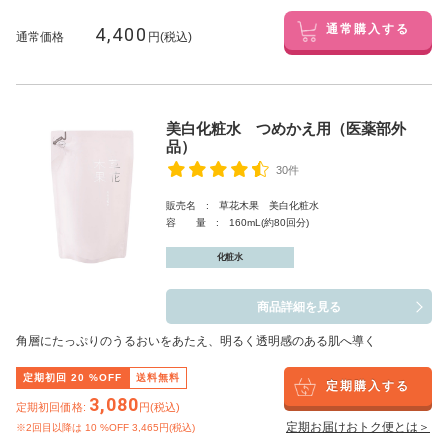
4,400
通常購入する
通常価格
円(税込)
美白化粧水 つめかえ用（医薬部外
品）
30件
販売名 : 草花木果 美白化粧水
容 量 : 160mL(約80回分)
化粧水
商品詳細を見る
角層にたっぷりのうるおいをあたえ、明るく透明感のある肌へ導く
定期初回
20
%OFF
送料無料
定期購入する
3,080
定期初回価格:
円(税込)
定期お届けおトク便とは＞
※2回目以降は
10
%OFF 3,465円(税込)