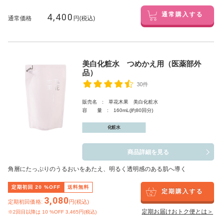
4,400
通常購入する
通常価格
円(税込)
美白化粧水 つめかえ用（医薬部外
品）
30件
販売名 : 草花木果 美白化粧水
容 量 : 160mL(約80回分)
化粧水
商品詳細を見る
角層にたっぷりのうるおいをあたえ、明るく透明感のある肌へ導く
定期初回
20
%OFF
送料無料
定期購入する
3,080
定期初回価格:
円(税込)
定期お届けおトク便とは＞
※2回目以降は
10
%OFF 3,465円(税込)