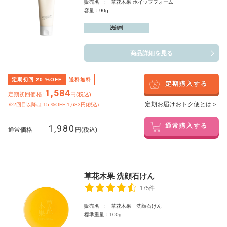
販売名 : 草花木果 ホイップフォーム
容量：90g
洗顔料
商品詳細を見る
定期初回
20
%OFF
送料無料
定期購入する
1,584
定期初回価格:
円(税込)
定期お届けおトク便とは＞
※2回目以降は
15
%OFF 1,683円(税込)
1,980
通常購入する
通常価格
円(税込)
草花木果 洗顔石けん
175件
販売名 : 草花木果 洗顔石けん
標準重量：100g