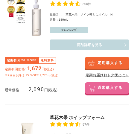
800件
販売名 : 草花木果 メイク落としオイル N
容量：180mL
クレンジング
商品詳細を見る
定期初回
20
%OFF
送料無料
定期購入する
1,672
定期初回価格:
円(税込)
定期お届けおトク便とは＞
※2回目以降は
15
%OFF 1,776円(税込)
2,090
通常購入する
通常価格
円(税込)
草花木果 ホイップフォーム
87件