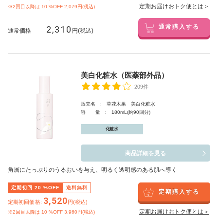
定期お届けおトク便とは＞
※2回目以降は
10
%OFF 2,079円(税込)
2,310
通常購入する
通常価格
円(税込)
美白化粧水（医薬部外品）
209件
販売名 : 草花木果 美白化粧水
容 量 : 180mL(約90回分)
化粧水
商品詳細を見る
角層にたっぷりのうるおいを与え、明るく透明感のある肌へ導く
定期初回
20
%OFF
送料無料
定期購入する
3,520
定期初回価格:
円(税込)
定期お届けおトク便とは＞
※2回目以降は
10
%OFF 3,960円(税込)