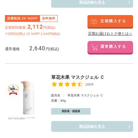
商品詳細を見る
定期初回
20
%OFF
送料無料
定期購入する
2,112
定期初回価格:
円(税込)
定期お届けおトク便とは＞
※2回目以降は
15
%OFF 2,244円(税込)
2,640
通常購入する
通常価格
円(税込)
草花木果 マスクジェル Ｃ
188件
販売名 : 草花木果 マスクジェル Ｃ
容量：90g
美容液・保湿液
商品詳細を見る