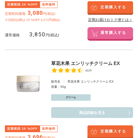
定期初回
20
%OFF
送料無料
定期購入する
3,080
定期初回価格:
円(税込)
定期お届けおトク便とは＞
※2回目以降は
15
%OFF 3,272円(税込)
3,850
通常購入する
通常価格
円(税込)
草花木果 エンリッチクリーム EX
46件
販売名 : 草花木果 エンリッチクリーム EX
容量：50g
クリーム
商品詳細を見る
定期初回
20
%OFF
送料無料
定期購入する
3,696
定期初回価格:
円(税込)