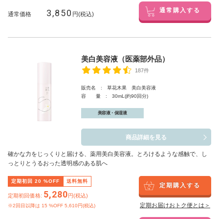
3,850
通常購入する
通常価格
円(税込)
美白美容液（医薬部外品）
187件
販売名 : 草花木果 美白美容液
容 量 : 30mL(約90回分)
美容液・保湿液
商品詳細を見る
確かな力をじっくりと届ける、薬用美白美容液。とろけるような感触で、し
っとりとうるおった透明感のある肌へ
定期初回
20
%OFF
送料無料
定期購入する
5,280
定期初回価格:
円(税込)
定期お届けおトク便とは＞
※2回目以降は
15
%OFF 5,610円(税込)