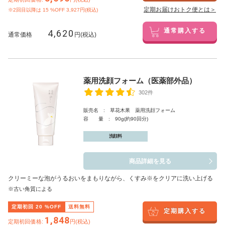
定期お届けおトク便とは＞
※2回目以降は
15
%OFF 3,927円(税込)
4,620
通常購入する
通常価格
円(税込)
薬用洗顔フォーム（医薬部外品）
302件
販売名 : 草花木果 薬用洗顔フォーム
容 量 : 90g(約90回分)
洗顔料
商品詳細を見る
クリーミーな泡がうるおいをまもりながら、くすみ※をクリアに洗い上げる
※古い角質による
定期初回
20
%OFF
送料無料
定期購入する
1,848
定期初回価格:
円(税込)