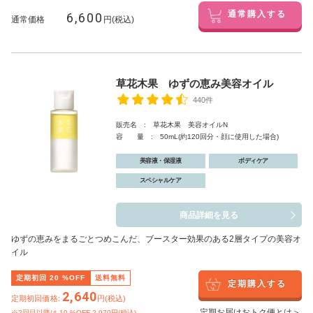
6,600
通常購入する
通常価格
円(税込)
草花木果 ゆずの恵み美容オイル
440件
販売名 : 草花木果 美容オイルN
容 量 : 50mL(約120回分・顔に使用した場合)
美容液・保湿液
ボディケア
スペシャルケア
商品詳細を見る
ゆずの恵みをまるごとつめこんだ、ブースター効果のある2層タイプの美容オ
イル
定期初回
20
%OFF
送料無料
定期購入する
2,640
定期初回価格:
円(税込)
定期お届けおトク便とは＞
※2回目以降は
10
%OFF 2,970円(税込)