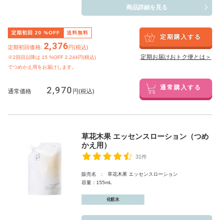
商品詳細を見る
定期初回
20
%OFF
送料無料
定期購入する
2,376
定期初回価格:
円(税込)
定期お届けおトク便とは＞
※2回目以降は
15
%OFF 2,244円(税込)
でつめかえ用をお届けします。
2,970
通常購入する
通常価格
円(税込)
草花木果 エッセンスローション（つめ
かえ用）
31件
販売名 : 草花木果 エッセンスローション
容量：155mL
化粧水