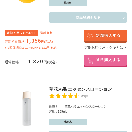
洗顔料
商品詳細を見る
定期初回
20
%OFF
送料無料
定期購入する
1,056
定期初回価格:
円(税込)
定期お届けおトク便とは＞
※2回目以降は
15
%OFF 1,122円(税込)
1,320
通常購入する
通常価格
円(税込)
草花木果 エッセンスローション
89件
販売名 : 草花木果 エッセンスローション
容量：155mL
化粧水