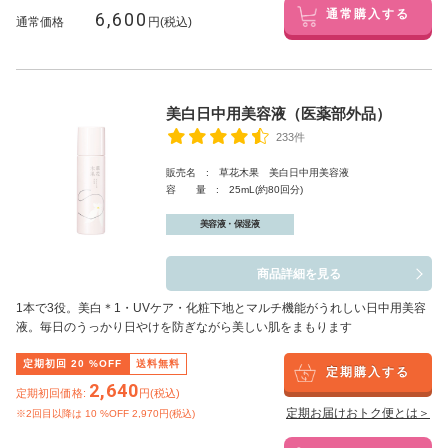
6,600
通常購入する
通常価格
円(税込)
美白日中用美容液（医薬部外品）
233件
販売名 : 草花木果 美白日中用美容液
容 量 : 25mL(約80回分)
美容液・保湿液
商品詳細を見る
1本で3役。美白
＊1
・UVケア・化粧下地とマルチ機能がうれしい日中用美容
液。毎日のうっかり日やけを防ぎながら美しい肌をまもります
定期初回
20
%OFF
送料無料
定期購入する
2,640
定期初回価格:
円(税込)
定期お届けおトク便とは＞
※2回目以降は
10
%OFF 2,970円(税込)