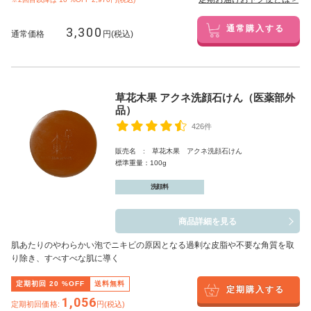
3,300
通常購入する
通常価格
円(税込)
草花木果 アクネ洗顔石けん（医薬部外
品）
426件
販売名 : 草花木果 アクネ洗顔石けん
標準重量：100g
洗顔料
商品詳細を見る
肌あたりのやわらかい泡でニキビの原因となる過剰な皮脂や不要な角質を取
り除き、すべすべな肌に導く
定期初回
20
%OFF
送料無料
定期購入する
1,056
定期初回価格:
円(税込)