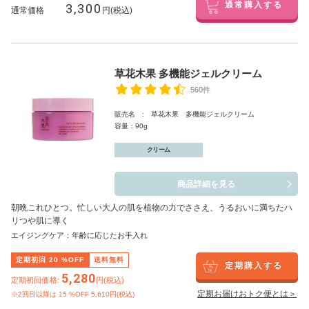
3,300
通常購入する
通常価格
円(税込)
草花木果 多機能ジェルクリーム
560件
販売名 : 草花木果 多機能ジェルクリーム
容量：90g
クリーム
商品詳細を見る
朝晩これひとつ。忙しい大人の肌を植物の力でささえ、うるおいに満ちたハ
リつや肌に導く
エイジングケア：年齢に応じたお手入れ
定期初回
20
%OFF
送料無料
定期購入する
5,280
定期初回価格:
円(税込)
定期お届けおトク便とは＞
※2回目以降は
15
%OFF 5,610円(税込)