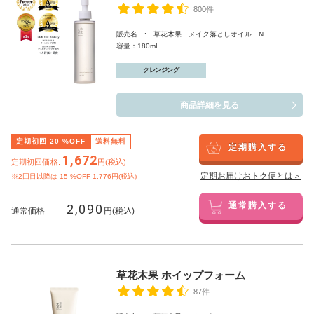
800件
販売名 : 草花木果 メイク落としオイル N
容量：180mL
クレンジング
商品詳細を見る
定期初回
20
%OFF
送料無料
定期購入する
1,672
定期初回価格:
円(税込)
定期お届けおトク便とは＞
※2回目以降は
15
%OFF 1,776円(税込)
2,090
通常購入する
通常価格
円(税込)
草花木果 ホイップフォーム
87件