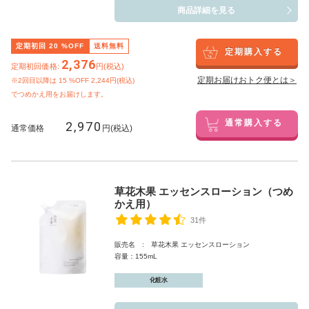
商品詳細を見る
定期初回
20
%OFF
送料無料
定期購入する
2,376
定期初回価格:
円(税込)
定期お届けおトク便とは＞
※2回目以降は
15
%OFF 2,244円(税込)
でつめかえ用をお届けします。
2,970
通常購入する
通常価格
円(税込)
草花木果 エッセンスローション（つめ
かえ用）
31件
販売名 : 草花木果 エッセンスローション
容量：155mL
化粧水