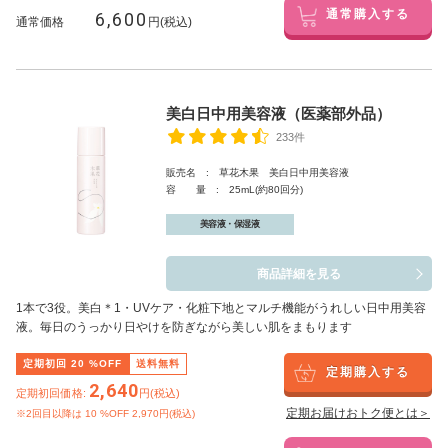
6,600
通常購入する
通常価格
円(税込)
美白日中用美容液（医薬部外品）
233件
販売名 : 草花木果 美白日中用美容液
容 量 : 25mL(約80回分)
美容液・保湿液
商品詳細を見る
1本で3役。美白
＊1
・UVケア・化粧下地とマルチ機能がうれしい日中用美容
液。毎日のうっかり日やけを防ぎながら美しい肌をまもります
定期初回
20
%OFF
送料無料
定期購入する
2,640
定期初回価格:
円(税込)
定期お届けおトク便とは＞
※2回目以降は
10
%OFF 2,970円(税込)