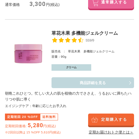
3,300
通常購入する
通常価格
円(税込)
草花木果 多機能ジェルクリーム
559件
販売名 : 草花木果 多機能ジェルクリーム
容量：90g
クリーム
商品詳細を見る
朝晩これひとつ。忙しい大人の肌を植物の力でささえ、うるおいに満ちたハ
リつや肌に導く
エイジングケア：年齢に応じたお手入れ
定期初回
20
%OFF
送料無料
定期購入する
5,280
定期初回価格:
円(税込)
定期お届けおトク便とは＞
※2回目以降は
15
%OFF 5,610円(税込)