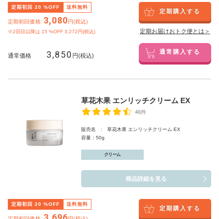
定期初回
20
%OFF
送料無料
定期購入する
3,080
定期初回価格:
円(税込)
定期お届けおトク便とは＞
※2回目以降は
15
%OFF 3,272円(税込)
3,850
通常購入する
通常価格
円(税込)
草花木果 エンリッチクリーム EX
46件
販売名 : 草花木果 エンリッチクリーム EX
容量：50g
クリーム
商品詳細を見る
定期初回
20
%OFF
送料無料
定期購入する
3,696
定期初回価格:
円(税込)