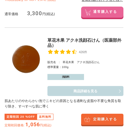
3,300
通常購入する
通常価格
円(税込)
草花木果 アクネ洗顔石けん（医薬部外
品）
426件
販売名 : 草花木果 アクネ洗顔石けん
標準重量：100g
洗顔料
商品詳細を見る
肌あたりのやわらかい泡でニキビの原因となる過剰な皮脂や不要な角質を取
り除き、すべすべな肌に導く
定期初回
20
%OFF
送料無料
定期購入する
1,056
定期初回価格:
円(税込)