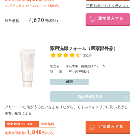
定期お届けおトク便とは＞
※2回目以降は
15
%OFF 3,927円(税込)
4,620
通常購入する
通常価格
円(税込)
薬用洗顔フォーム（医薬部外品）
302件
販売名 : 草花木果 薬用洗顔フォーム
容 量 : 90g(約90回分)
洗顔料
商品詳細を見る
クリーミーな泡がうるおいをまもりながら、くすみ※をクリアに洗い上げる
※古い角質による
定期初回
20
%OFF
送料無料
定期購入する
1,848
定期初回価格:
円(税込)