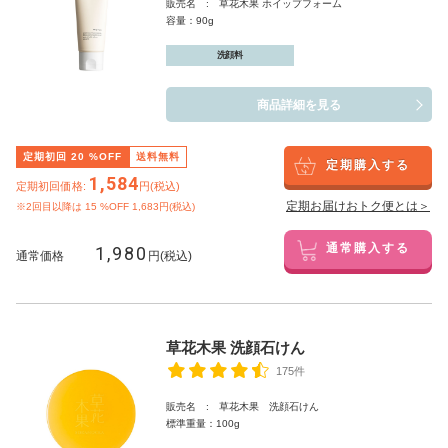
販売名 : 草花木果 ホイップフォーム
容量：90g
洗顔料
商品詳細を見る
定期初回
20
%OFF
送料無料
定期購入する
1,584
定期初回価格:
円(税込)
定期お届けおトク便とは＞
※2回目以降は
15
%OFF 1,683円(税込)
1,980
通常購入する
通常価格
円(税込)
草花木果 洗顔石けん
175件
販売名 : 草花木果 洗顔石けん
標準重量：100g