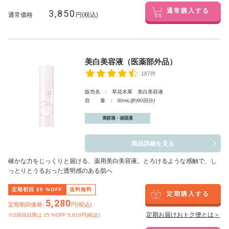
3,850
通常購入する
通常価格
円(税込)
美白美容液（医薬部外品）
187件
販売名 : 草花木果 美白美容液
容 量 : 30mL(約90回分)
美容液・保湿液
商品詳細を見る
確かな力をじっくりと届ける、薬用美白美容液。とろけるような感触で、し
っとりとうるおった透明感のある肌へ
定期初回
20
%OFF
送料無料
定期購入する
5,280
定期初回価格:
円(税込)
定期お届けおトク便とは＞
※2回目以降は
15
%OFF 5,610円(税込)