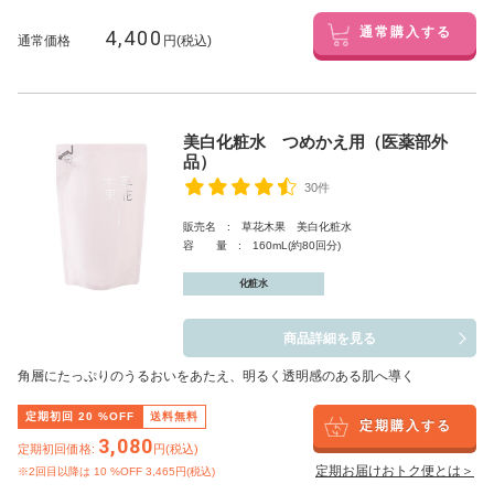
4,400
通常購入する
通常価格
円(税込)
美白化粧水 つめかえ用（医薬部外
品）
30件
販売名 : 草花木果 美白化粧水
容 量 : 160mL(約80回分)
化粧水
商品詳細を見る
角層にたっぷりのうるおいをあたえ、明るく透明感のある肌へ導く
定期初回
20
%OFF
送料無料
定期購入する
3,080
定期初回価格:
円(税込)
定期お届けおトク便とは＞
※2回目以降は
10
%OFF 3,465円(税込)