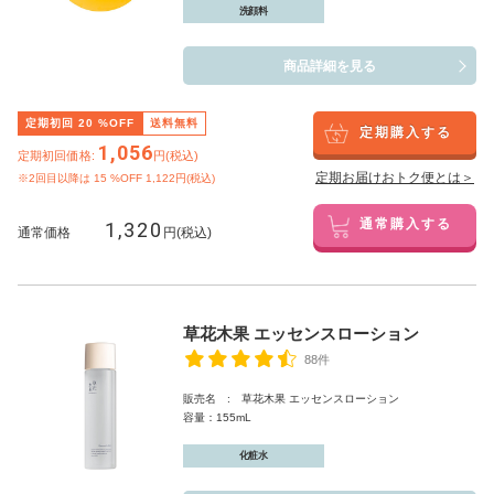
洗顔料
商品詳細を見る
定期初回
20
%OFF
送料無料
定期購入する
1,056
定期初回価格:
円(税込)
定期お届けおトク便とは＞
※2回目以降は
15
%OFF 1,122円(税込)
1,320
通常購入する
通常価格
円(税込)
草花木果 エッセンスローション
88件
販売名 : 草花木果 エッセンスローション
容量：155mL
化粧水