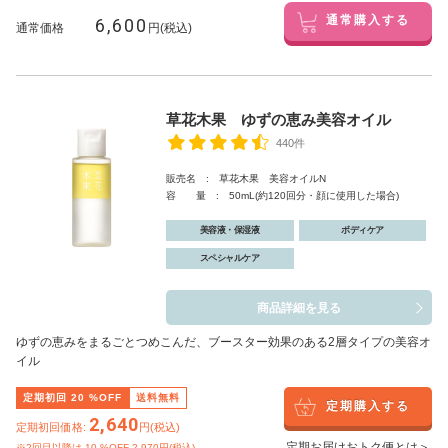
6,600
通常購入する
通常価格
円(税込)
草花木果 ゆずの恵み美容オイル
440件
販売名 : 草花木果 美容オイルN
容 量 : 50mL(約120回分・顔に使用した場合)
美容液・保湿液
ボディケア
スペシャルケア
商品詳細を見る
ゆずの恵みをまるごとつめこんだ、ブースター効果のある2層タイプの美容オ
イル
定期初回
20
%OFF
送料無料
定期購入する
2,640
定期初回価格:
円(税込)
定期お届けおトク便とは＞
※2回目以降は
10
%OFF 2,970円(税込)