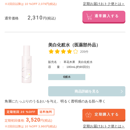
定期お届けおトク便とは＞
※2回目以降は
10
%OFF 2,079円(税込)
2,310
通常購入する
通常価格
円(税込)
美白化粧水（医薬部外品）
209件
販売名 : 草花木果 美白化粧水
容 量 : 180mL(約90回分)
化粧水
商品詳細を見る
角層にたっぷりのうるおいを与え、明るく透明感のある肌へ導く
定期初回
20
%OFF
送料無料
定期購入する
3,520
定期初回価格:
円(税込)
定期お届けおトク便とは＞
※2回目以降は
10
%OFF 3,960円(税込)