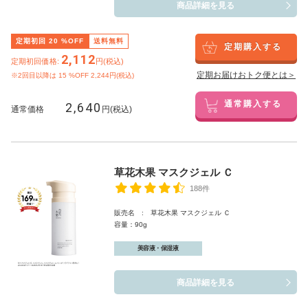
商品詳細を見る
定期初回
20
%OFF
送料無料
定期購入する
2,112
定期初回価格:
円(税込)
定期お届けおトク便とは＞
※2回目以降は
15
%OFF 2,244円(税込)
2,640
通常購入する
通常価格
円(税込)
草花木果 マスクジェル Ｃ
188件
販売名 : 草花木果 マスクジェル Ｃ
容量：90g
美容液・保湿液
商品詳細を見る