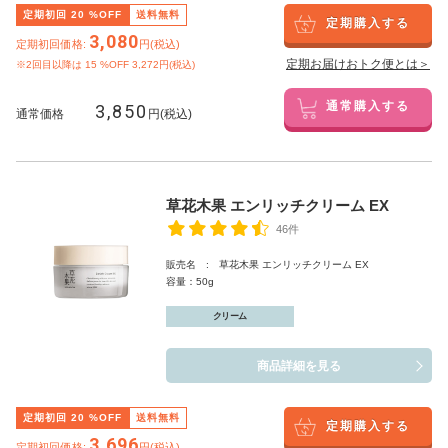
定期初回
20
%OFF
送料無料
定期購入する
3,080
定期初回価格:
円(税込)
定期お届けおトク便とは＞
※2回目以降は
15
%OFF 3,272円(税込)
3,850
通常購入する
通常価格
円(税込)
草花木果 エンリッチクリーム EX
46件
販売名 : 草花木果 エンリッチクリーム EX
容量：50g
クリーム
商品詳細を見る
定期初回
20
%OFF
送料無料
定期購入する
3,696
定期初回価格:
円(税込)