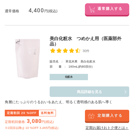
4,400
通常購入する
通常価格
円(税込)
美白化粧水 つめかえ用（医薬部外
品）
30件
販売名 : 草花木果 美白化粧水
容 量 : 160mL(約80回分)
化粧水
商品詳細を見る
角層にたっぷりのうるおいをあたえ、明るく透明感のある肌へ導く
定期初回
20
%OFF
送料無料
定期購入する
3,080
定期初回価格:
円(税込)
定期お届けおトク便とは＞
※2回目以降は
10
%OFF 3,465円(税込)