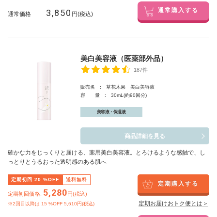
3,850
通常購入する
通常価格
円(税込)
美白美容液（医薬部外品）
187件
販売名 : 草花木果 美白美容液
容 量 : 30mL(約90回分)
美容液・保湿液
商品詳細を見る
確かな力をじっくりと届ける、薬用美白美容液。とろけるような感触で、し
っとりとうるおった透明感のある肌へ
定期初回
20
%OFF
送料無料
定期購入する
5,280
定期初回価格:
円(税込)
定期お届けおトク便とは＞
※2回目以降は
15
%OFF 5,610円(税込)