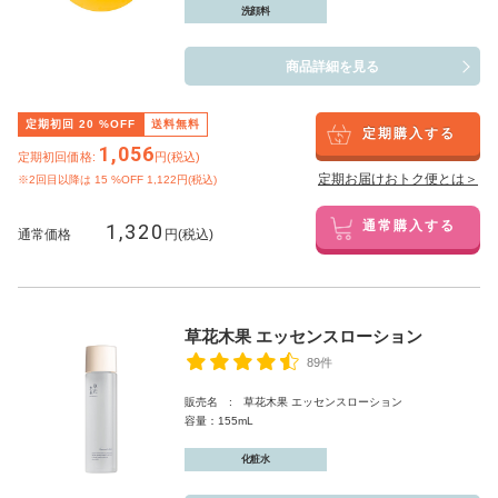
洗顔料
商品詳細を見る
定期初回
20
%OFF
送料無料
定期購入する
1,056
定期初回価格:
円(税込)
定期お届けおトク便とは＞
※2回目以降は
15
%OFF 1,122円(税込)
1,320
通常購入する
通常価格
円(税込)
草花木果 エッセンスローション
89件
販売名 : 草花木果 エッセンスローション
容量：155mL
化粧水