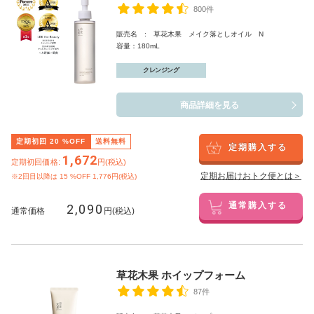
800件
販売名 : 草花木果 メイク落としオイル N
容量：180mL
クレンジング
商品詳細を見る
定期初回
20
%OFF
送料無料
定期購入する
1,672
定期初回価格:
円(税込)
定期お届けおトク便とは＞
※2回目以降は
15
%OFF 1,776円(税込)
2,090
通常購入する
通常価格
円(税込)
草花木果 ホイップフォーム
87件