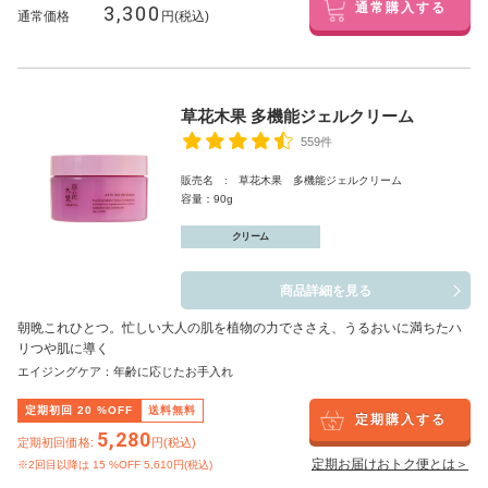
3,300
通常購入する
通常価格
円(税込)
草花木果 多機能ジェルクリーム
559件
販売名 : 草花木果 多機能ジェルクリーム
容量：90g
クリーム
商品詳細を見る
朝晩これひとつ。忙しい大人の肌を植物の力でささえ、うるおいに満ちたハ
リつや肌に導く
エイジングケア：年齢に応じたお手入れ
定期初回
20
%OFF
送料無料
定期購入する
5,280
定期初回価格:
円(税込)
定期お届けおトク便とは＞
※2回目以降は
15
%OFF 5,610円(税込)