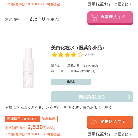
定期お届けおトク便とは＞
※2回目以降は
10
%OFF 2,079円(税込)
2,310
通常購入する
通常価格
円(税込)
美白化粧水（医薬部外品）
209件
販売名 : 草花木果 美白化粧水
容 量 : 180mL(約90回分)
化粧水
商品詳細を見る
角層にたっぷりのうるおいを与え、明るく透明感のある肌へ導く
定期初回
20
%OFF
送料無料
定期購入する
3,520
定期初回価格:
円(税込)
定期お届けおトク便とは＞
※2回目以降は
10
%OFF 3,960円(税込)