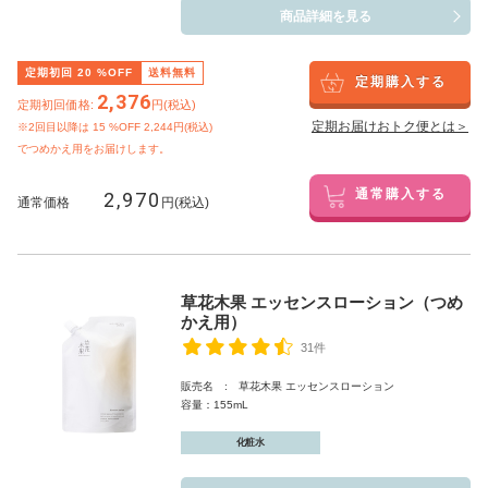
商品詳細を見る
定期初回
20
%OFF
送料無料
定期購入する
2,376
定期初回価格:
円(税込)
定期お届けおトク便とは＞
※2回目以降は
15
%OFF 2,244円(税込)
でつめかえ用をお届けします。
2,970
通常購入する
通常価格
円(税込)
草花木果 エッセンスローション（つめ
かえ用）
31件
販売名 : 草花木果 エッセンスローション
容量：155mL
化粧水