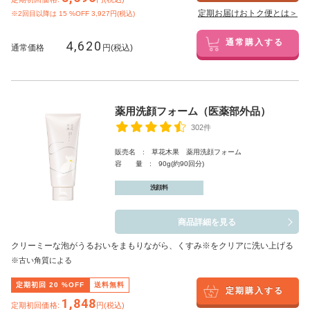
定期お届けおトク便とは＞
※2回目以降は
15
%OFF 3,927円(税込)
4,620
通常購入する
通常価格
円(税込)
薬用洗顔フォーム（医薬部外品）
302件
販売名 : 草花木果 薬用洗顔フォーム
容 量 : 90g(約90回分)
洗顔料
商品詳細を見る
クリーミーな泡がうるおいをまもりながら、くすみ※をクリアに洗い上げる
※古い角質による
定期初回
20
%OFF
送料無料
定期購入する
1,848
定期初回価格:
円(税込)