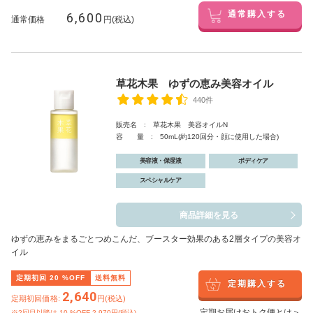
6,600
通常購入する
通常価格
円(税込)
草花木果 ゆずの恵み美容オイル
440件
販売名 : 草花木果 美容オイルN
容 量 : 50mL(約120回分・顔に使用した場合)
美容液・保湿液
ボディケア
スペシャルケア
商品詳細を見る
ゆずの恵みをまるごとつめこんだ、ブースター効果のある2層タイプの美容オ
イル
定期初回
20
%OFF
送料無料
定期購入する
2,640
定期初回価格:
円(税込)
定期お届けおトク便とは＞
※2回目以降は
10
%OFF 2,970円(税込)