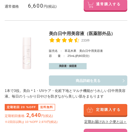
6,600
通常購入する
通常価格
円(税込)
美白日中用美容液（医薬部外品）
233件
販売名 : 草花木果 美白日中用美容液
容 量 : 25mL(約80回分)
美容液・保湿液
商品詳細を見る
1本で3役。美白
＊1
・UVケア・化粧下地とマルチ機能がうれしい日中用美容
液。毎日のうっかり日やけを防ぎながら美しい肌をまもります
定期初回
20
%OFF
送料無料
定期購入する
2,640
定期初回価格:
円(税込)
定期お届けおトク便とは＞
※2回目以降は
10
%OFF 2,970円(税込)