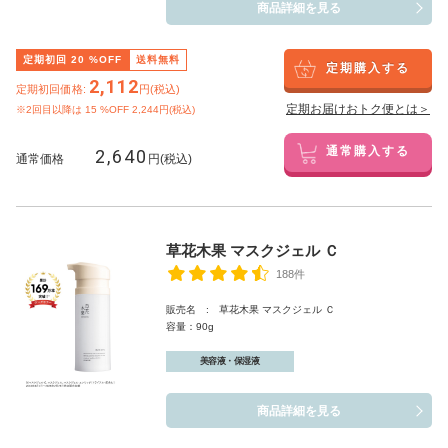
商品詳細を見る
定期初回
20
%OFF
送料無料
定期購入する
2,112
定期初回価格:
円(税込)
定期お届けおトク便とは＞
※2回目以降は
15
%OFF 2,244円(税込)
2,640
通常購入する
通常価格
円(税込)
草花木果 マスクジェル Ｃ
188件
販売名 : 草花木果 マスクジェル Ｃ
容量：90g
美容液・保湿液
商品詳細を見る