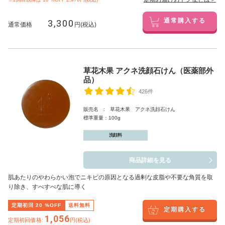
3,300
通常購入する
通常価格
円(税込)
草花木果 アクネ洗顔石けん（医薬部外
品）
426件
販売名 : 草花木果 アクネ洗顔石けん
標準重量：100g
洗顔料
商品詳細を見る
肌あたりのやわらかい泡でニキビの原因となる過剰な皮脂や不要な角質を取
り除き、すべすべな肌に導く
定期初回
20
%OFF
送料無料
定期購入する
1,056
定期初回価格:
円(税込)