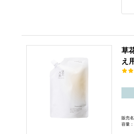
草
え
販売名
容量：