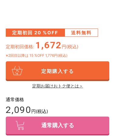
定期初回
20
%OFF
送料無料
1,672
定期初回価格:
円(税込)
※2回目以降は
15
%OFF 1,776円(税込)
定期購入する
定期お届けおトク便とは＞
通常価格
2,090
円(税込)
通常購入する