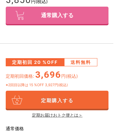
円(税込)
通常購入する
定期初回
20
%OFF
送料無料
3,696
定期初回価格:
円(税込)
※2回目以降は
15
%OFF 3,927円(税込)
定期購入する
定期お届けおトク便とは＞
通常価格