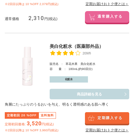
定期お届けおトク便とは＞
※2回目以降は
10
%OFF 2,079円(税込)
2,310
通常購入する
通常価格
円(税込)
美白化粧水（医薬部外品）
209件
販売名 : 草花木果 美白化粧水
容 量 : 180mL(約90回分)
化粧水
商品詳細を見る
角層にたっぷりのうるおいを与え、明るく透明感のある肌へ導く
定期初回
20
%OFF
送料無料
定期購入する
3,520
定期初回価格:
円(税込)
定期お届けおトク便とは＞
※2回目以降は
10
%OFF 3,960円(税込)