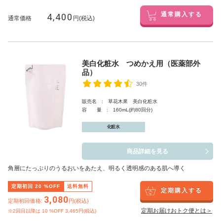
4,400
通常購入する
通常価格
円(税込)
美白化粧水 つめかえ用（医薬部外
品）
30件
販売名 : 草花木果 美白化粧水
容 量 : 160mL(約80回分)
化粧水
商品詳細を見る
角層にたっぷりのうるおいをあたえ、明るく透明感のある肌へ導く
定期初回
20
%OFF
送料無料
定期購入する
3,080
定期初回価格:
円(税込)
定期お届けおトク便とは＞
※2回目以降は
10
%OFF 3,465円(税込)