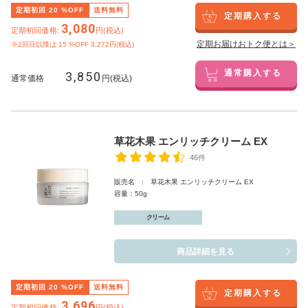
定期初回
20
%OFF
送料無料
定期購入する
3,080
定期初回価格:
円(税込)
定期お届けおトク便とは＞
※2回目以降は
15
%OFF 3,272円(税込)
3,850
通常購入する
通常価格
円(税込)
草花木果 エンリッチクリーム EX
46件
販売名 : 草花木果 エンリッチクリーム EX
容量：50g
クリーム
商品詳細を見る
定期初回
20
%OFF
送料無料
定期購入する
3,696
定期初回価格:
円(税込)