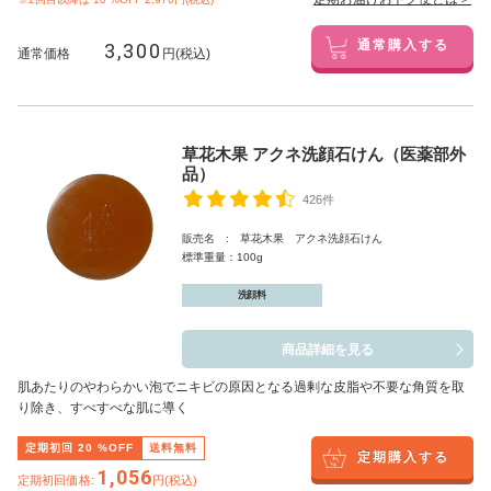
3,300
通常購入する
通常価格
円(税込)
草花木果 アクネ洗顔石けん（医薬部外
品）
426件
販売名 : 草花木果 アクネ洗顔石けん
標準重量：100g
洗顔料
商品詳細を見る
肌あたりのやわらかい泡でニキビの原因となる過剰な皮脂や不要な角質を取
り除き、すべすべな肌に導く
定期初回
20
%OFF
送料無料
定期購入する
1,056
定期初回価格:
円(税込)