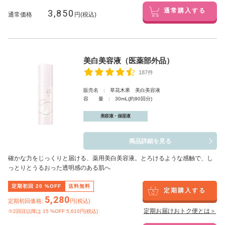
3,850
通常購入する
通常価格
円(税込)
美白美容液（医薬部外品）
187件
販売名 : 草花木果 美白美容液
容 量 : 30mL(約90回分)
美容液・保湿液
商品詳細を見る
確かな力をじっくりと届ける、薬用美白美容液。とろけるような感触で、し
っとりとうるおった透明感のある肌へ
定期初回
20
%OFF
送料無料
定期購入する
5,280
定期初回価格:
円(税込)
定期お届けおトク便とは＞
※2回目以降は
15
%OFF 5,610円(税込)