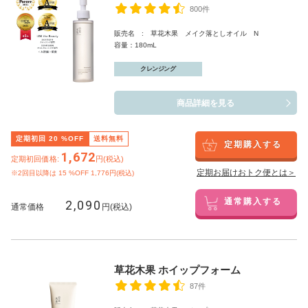
800件
販売名 : 草花木果 メイク落としオイル N
容量：180mL
クレンジング
商品詳細を見る
定期初回
20
%OFF
送料無料
定期購入する
1,672
定期初回価格:
円(税込)
定期お届けおトク便とは＞
※2回目以降は
15
%OFF 1,776円(税込)
2,090
通常購入する
通常価格
円(税込)
草花木果 ホイップフォーム
87件