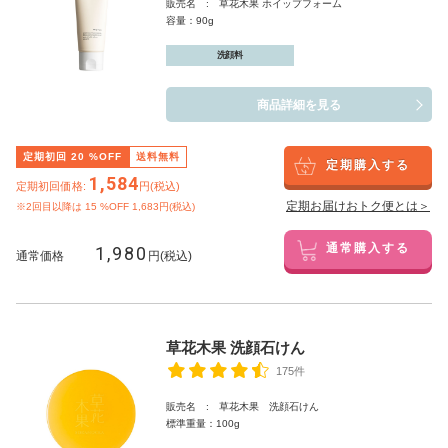
販売名 : 草花木果 ホイップフォーム
容量：90g
洗顔料
商品詳細を見る
定期初回
20
%OFF
送料無料
定期購入する
1,584
定期初回価格:
円(税込)
定期お届けおトク便とは＞
※2回目以降は
15
%OFF 1,683円(税込)
1,980
通常購入する
通常価格
円(税込)
草花木果 洗顔石けん
175件
販売名 : 草花木果 洗顔石けん
標準重量：100g