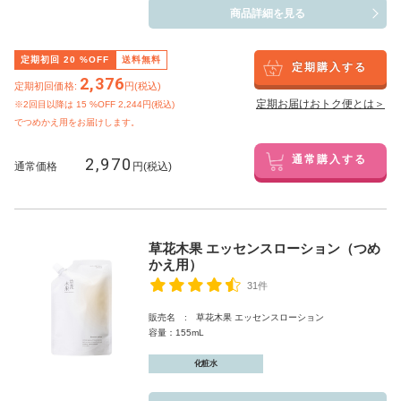
商品詳細を見る
定期初回
20
%OFF
送料無料
定期購入する
2,376
定期初回価格:
円(税込)
定期お届けおトク便とは＞
※2回目以降は
15
%OFF 2,244円(税込)
でつめかえ用をお届けします。
2,970
通常購入する
通常価格
円(税込)
草花木果 エッセンスローション（つめ
かえ用）
31件
販売名 : 草花木果 エッセンスローション
容量：155mL
化粧水