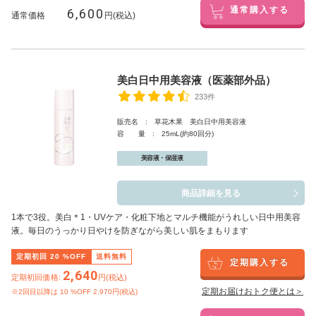
6,600
通常購入する
通常価格
円(税込)
美白日中用美容液（医薬部外品）
233件
販売名 : 草花木果 美白日中用美容液
容 量 : 25mL(約80回分)
美容液・保湿液
商品詳細を見る
1本で3役。美白
＊1
・UVケア・化粧下地とマルチ機能がうれしい日中用美容
液。毎日のうっかり日やけを防ぎながら美しい肌をまもります
定期初回
20
%OFF
送料無料
定期購入する
2,640
定期初回価格:
円(税込)
定期お届けおトク便とは＞
※2回目以降は
10
%OFF 2,970円(税込)