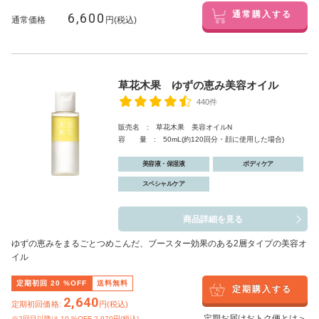
6,600
通常購入する
通常価格
円(税込)
草花木果 ゆずの恵み美容オイル
440件
販売名 : 草花木果 美容オイルN
容 量 : 50mL(約120回分・顔に使用した場合)
美容液・保湿液
ボディケア
スペシャルケア
商品詳細を見る
ゆずの恵みをまるごとつめこんだ、ブースター効果のある2層タイプの美容オ
イル
定期初回
20
%OFF
送料無料
定期購入する
2,640
定期初回価格:
円(税込)
定期お届けおトク便とは＞
※2回目以降は
10
%OFF 2,970円(税込)