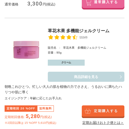
3,300
通常購入する
通常価格
円(税込)
草花木果 多機能ジェルクリーム
559件
販売名 : 草花木果 多機能ジェルクリーム
容量：90g
クリーム
商品詳細を見る
朝晩これひとつ。忙しい大人の肌を植物の力でささえ、うるおいに満ちたハ
リつや肌に導く
エイジングケア：年齢に応じたお手入れ
定期初回
20
%OFF
送料無料
定期購入する
5,280
定期初回価格:
円(税込)
定期お届けおトク便とは＞
※2回目以降は
15
%OFF 5,610円(税込)