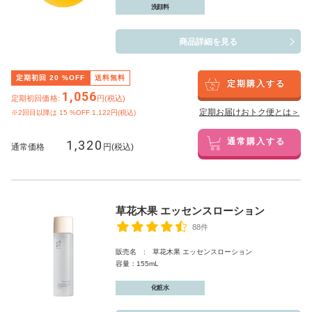
洗顔料
商品詳細を見る
定期初回
20
%OFF
送料無料
定期購入する
1,056
定期初回価格:
円(税込)
定期お届けおトク便とは＞
※2回目以降は
15
%OFF 1,122円(税込)
1,320
通常購入する
通常価格
円(税込)
草花木果 エッセンスローション
88件
販売名 : 草花木果 エッセンスローション
容量：155mL
化粧水