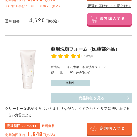
定期お届けおトク便とは＞
※2回目以降は
15
%OFF 3,927円(税込)
4,620
通常購入する
通常価格
円(税込)
薬用洗顔フォーム（医薬部外品）
302件
販売名 : 草花木果 薬用洗顔フォーム
容 量 : 90g(約90回分)
洗顔料
商品詳細を見る
クリーミーな泡がうるおいをまもりながら、くすみ※をクリアに洗い上げる
※古い角質による
定期初回
20
%OFF
送料無料
定期購入する
1,848
定期初回価格:
円(税込)