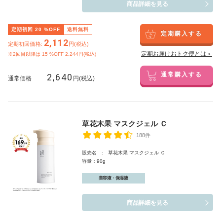
商品詳細を見る
定期初回
20
%OFF
送料無料
定期購入する
2,112
定期初回価格:
円(税込)
定期お届けおトク便とは＞
※2回目以降は
15
%OFF 2,244円(税込)
2,640
通常購入する
通常価格
円(税込)
草花木果 マスクジェル Ｃ
188件
販売名 : 草花木果 マスクジェル Ｃ
容量：90g
美容液・保湿液
商品詳細を見る