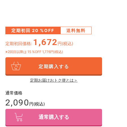
定期初回
20
%OFF
送料無料
1,672
定期初回価格:
円(税込)
※2回目以降は
15
%OFF 1,776円(税込)
定期購入する
定期お届けおトク便とは＞
通常価格
2,090
円(税込)
通常購入する