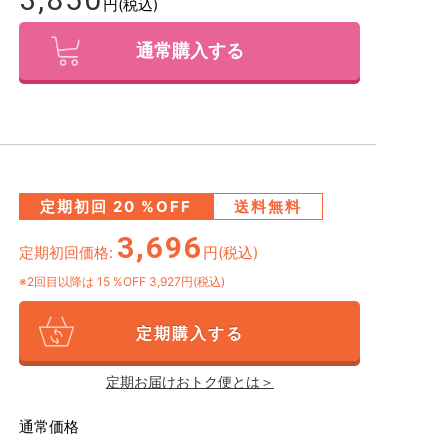
円(税込)
通常購入する
定期初回
20
%OFF
送料無料
3,696
定期初回価格:
円(税込)
※2回目以降は
15
%OFF 3,927円(税込)
定期購入する
定期お届けおトク便とは＞
通常価格