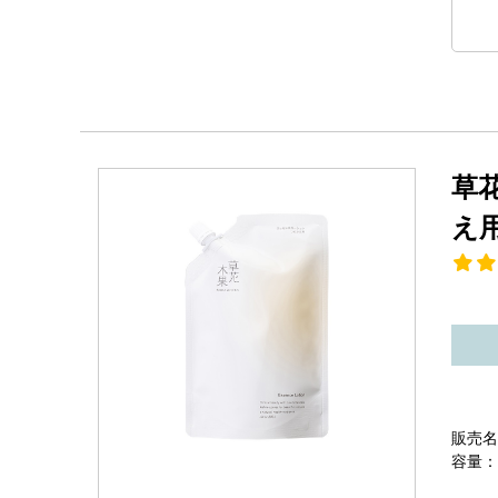
草
え
販売名
容量：