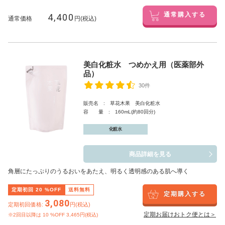
4,400
通常購入する
通常価格
円(税込)
美白化粧水 つめかえ用（医薬部外
品）
30件
販売名 : 草花木果 美白化粧水
容 量 : 160mL(約80回分)
化粧水
商品詳細を見る
角層にたっぷりのうるおいをあたえ、明るく透明感のある肌へ導く
定期初回
20
%OFF
送料無料
定期購入する
3,080
定期初回価格:
円(税込)
定期お届けおトク便とは＞
※2回目以降は
10
%OFF 3,465円(税込)