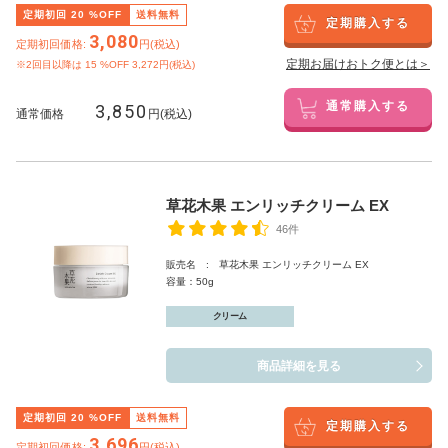
定期初回
20
%OFF
送料無料
定期購入する
3,080
定期初回価格:
円(税込)
定期お届けおトク便とは＞
※2回目以降は
15
%OFF 3,272円(税込)
3,850
通常購入する
通常価格
円(税込)
草花木果 エンリッチクリーム EX
46件
販売名 : 草花木果 エンリッチクリーム EX
容量：50g
クリーム
商品詳細を見る
定期初回
20
%OFF
送料無料
定期購入する
3,696
定期初回価格:
円(税込)