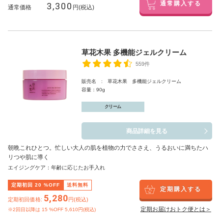
3,300
通常購入する
通常価格
円(税込)
草花木果 多機能ジェルクリーム
559件
販売名 : 草花木果 多機能ジェルクリーム
容量：90g
クリーム
商品詳細を見る
朝晩これひとつ。忙しい大人の肌を植物の力でささえ、うるおいに満ちたハ
リつや肌に導く
エイジングケア：年齢に応じたお手入れ
定期初回
20
%OFF
送料無料
定期購入する
5,280
定期初回価格:
円(税込)
定期お届けおトク便とは＞
※2回目以降は
15
%OFF 5,610円(税込)