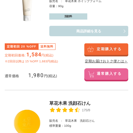
販売名 : 草花木果 ホイップフォーム
容量：90g
洗顔料
商品詳細を見る
定期初回
20
%OFF
送料無料
定期購入する
1,584
定期初回価格:
円(税込)
定期お届けおトク便とは＞
※2回目以降は
15
%OFF 1,683円(税込)
1,980
通常購入する
通常価格
円(税込)
草花木果 洗顔石けん
175件
販売名 : 草花木果 洗顔石けん
標準重量：100g