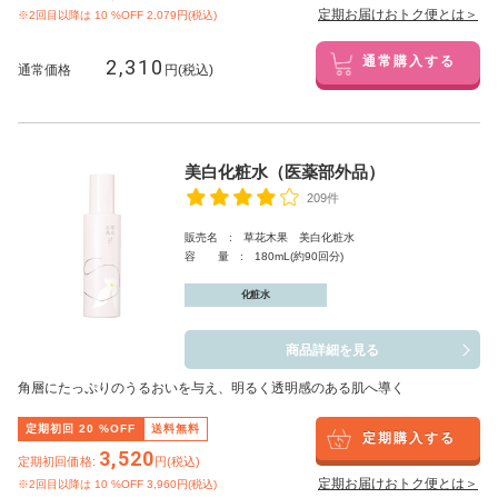
定期お届けおトク便とは＞
※2回目以降は
10
%OFF 2,079円(税込)
2,310
通常購入する
通常価格
円(税込)
美白化粧水（医薬部外品）
209件
販売名 : 草花木果 美白化粧水
容 量 : 180mL(約90回分)
化粧水
商品詳細を見る
角層にたっぷりのうるおいを与え、明るく透明感のある肌へ導く
定期初回
20
%OFF
送料無料
定期購入する
3,520
定期初回価格:
円(税込)
定期お届けおトク便とは＞
※2回目以降は
10
%OFF 3,960円(税込)