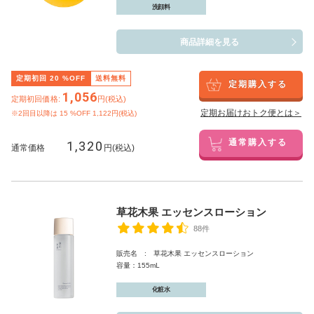
洗顔料
商品詳細を見る
定期初回
20
%OFF
送料無料
定期購入する
1,056
定期初回価格:
円(税込)
定期お届けおトク便とは＞
※2回目以降は
15
%OFF 1,122円(税込)
1,320
通常購入する
通常価格
円(税込)
草花木果 エッセンスローション
88件
販売名 : 草花木果 エッセンスローション
容量：155mL
化粧水