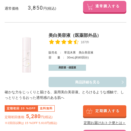
3,850
通常購入する
通常価格
円(税込)
美白美容液（医薬部外品）
187件
販売名 : 草花木果 美白美容液
容 量 : 30mL(約90回分)
美容液・保湿液
商品詳細を見る
確かな力をじっくりと届ける、薬用美白美容液。とろけるような感触で、し
っとりとうるおった透明感のある肌へ
定期初回
20
%OFF
送料無料
定期購入する
5,280
定期初回価格:
円(税込)
定期お届けおトク便とは＞
※2回目以降は
15
%OFF 5,610円(税込)