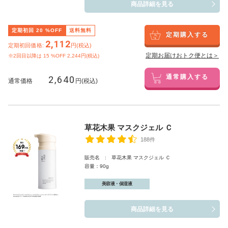
商品詳細を見る
定期初回
20
%OFF
送料無料
定期購入する
2,112
定期初回価格:
円(税込)
定期お届けおトク便とは＞
※2回目以降は
15
%OFF 2,244円(税込)
2,640
通常購入する
通常価格
円(税込)
草花木果 マスクジェル Ｃ
188件
販売名 : 草花木果 マスクジェル Ｃ
容量：90g
美容液・保湿液
商品詳細を見る