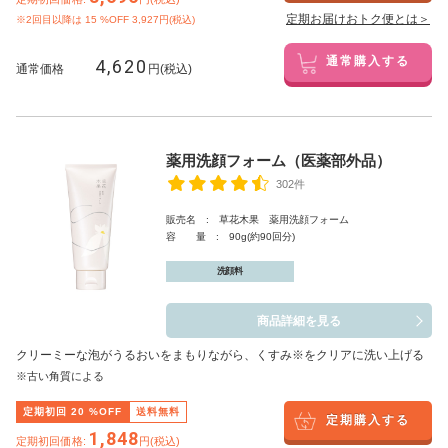
定期お届けおトク便とは＞
※2回目以降は
15
%OFF 3,927円(税込)
4,620
通常購入する
通常価格
円(税込)
薬用洗顔フォーム（医薬部外品）
302件
販売名 : 草花木果 薬用洗顔フォーム
容 量 : 90g(約90回分)
洗顔料
商品詳細を見る
クリーミーな泡がうるおいをまもりながら、くすみ※をクリアに洗い上げる
※古い角質による
定期初回
20
%OFF
送料無料
定期購入する
1,848
定期初回価格:
円(税込)