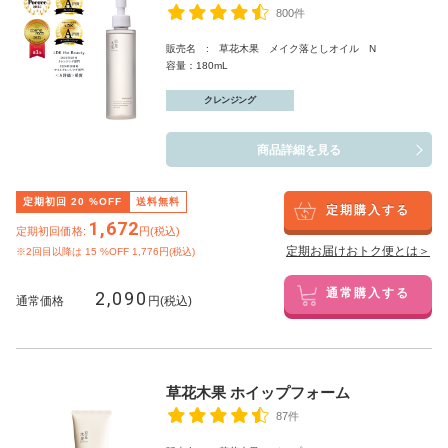
800件
販売名 : 草花木果 メイク落としオイル N
容量：180mL
クレンジング
商品詳細を見る
定期初回
20
%OFF
送料無料
定期購入する
1,672
定期初回価格:
円(税込)
定期お届けおトク便とは＞
※2回目以降は
15
%OFF 1,776円(税込)
2,090
通常購入する
通常価格
円(税込)
草花木果 ホイップフォーム
87件