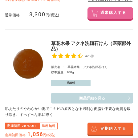
3,300
通常購入する
通常価格
円(税込)
草花木果 アクネ洗顔石けん（医薬部外
品）
426件
販売名 : 草花木果 アクネ洗顔石けん
標準重量：100g
洗顔料
商品詳細を見る
肌あたりのやわらかい泡でニキビの原因となる過剰な皮脂や不要な角質を取
り除き、すべすべな肌に導く
定期初回
20
%OFF
送料無料
定期購入する
1,056
定期初回価格:
円(税込)