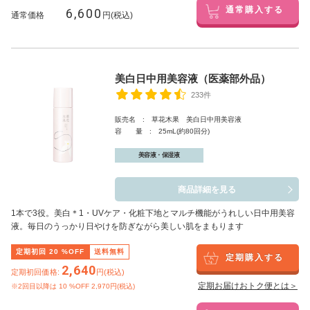
6,600
通常購入する
通常価格
円(税込)
美白日中用美容液（医薬部外品）
233件
販売名 : 草花木果 美白日中用美容液
容 量 : 25mL(約80回分)
美容液・保湿液
商品詳細を見る
1本で3役。美白
＊1
・UVケア・化粧下地とマルチ機能がうれしい日中用美容
液。毎日のうっかり日やけを防ぎながら美しい肌をまもります
定期初回
20
%OFF
送料無料
定期購入する
2,640
定期初回価格:
円(税込)
定期お届けおトク便とは＞
※2回目以降は
10
%OFF 2,970円(税込)