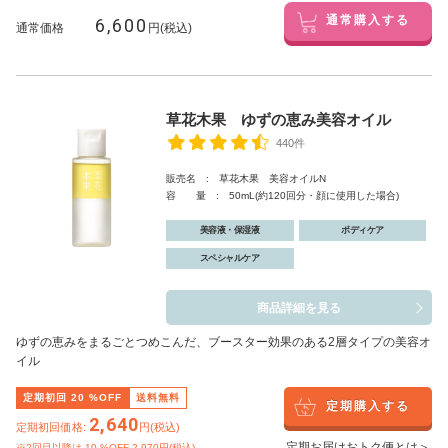
6,600
通常購入する
通常価格
円(税込)
草花木果 ゆずの恵み美容オイル
440件
販売名 : 草花木果 美容オイルN
容 量 : 50mL(約120回分・顔に使用した場合)
美容液・保湿液
ボディケア
スペシャルケア
商品詳細を見る
ゆずの恵みをまるごとつめこんだ、ブースター効果のある2層タイプの美容オ
イル
定期初回
20
%OFF
送料無料
定期購入する
2,640
定期初回価格:
円(税込)
定期お届けおトク便とは＞
※2回目以降は
10
%OFF 2,970円(税込)