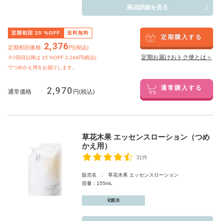
商品詳細を見る
定期初回
20
%OFF
送料無料
定期購入する
2,376
定期初回価格:
円(税込)
定期お届けおトク便とは＞
※2回目以降は
15
%OFF 2,244円(税込)
でつめかえ用をお届けします。
2,970
通常購入する
通常価格
円(税込)
草花木果 エッセンスローション（つめ
かえ用）
31件
販売名 : 草花木果 エッセンスローション
容量：155mL
化粧水