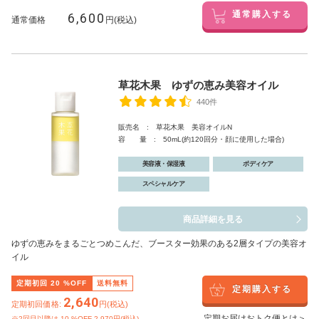
6,600
通常購入する
通常価格
円(税込)
草花木果 ゆずの恵み美容オイル
440件
販売名 : 草花木果 美容オイルN
容 量 : 50mL(約120回分・顔に使用した場合)
美容液・保湿液
ボディケア
スペシャルケア
商品詳細を見る
ゆずの恵みをまるごとつめこんだ、ブースター効果のある2層タイプの美容オ
イル
定期初回
20
%OFF
送料無料
定期購入する
2,640
定期初回価格:
円(税込)
定期お届けおトク便とは＞
※2回目以降は
10
%OFF 2,970円(税込)