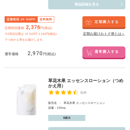
商品詳細を見る
定期初回
20
%OFF
送料無料
定期購入する
2,376
定期初回価格:
円(税込)
定期お届けおトク便とは＞
※2回目以降は
15
%OFF 2,244円(税込)
でつめかえ用をお届けします。
2,970
通常購入する
通常価格
円(税込)
草花木果 エッセンスローション（つめ
かえ用）
31件
販売名 : 草花木果 エッセンスローション
容量：155mL
化粧水