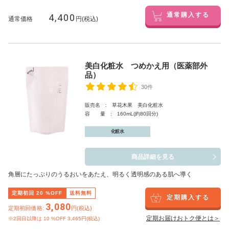
4,400
通常購入する
通常価格
円(税込)
美白化粧水 つめかえ用（医薬部外
品）
30件
販売名 : 草花木果 美白化粧水
容 量 : 160mL(約80回分)
化粧水
商品詳細を見る
角層にたっぷりのうるおいをあたえ、明るく透明感のある肌へ導く
定期初回
20
%OFF
送料無料
定期購入する
3,080
定期初回価格:
円(税込)
定期お届けおトク便とは＞
※2回目以降は
10
%OFF 3,465円(税込)