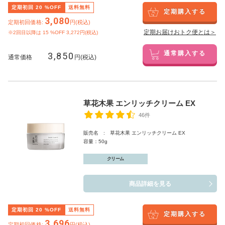
定期初回
20
%OFF
送料無料
定期購入する
3,080
定期初回価格:
円(税込)
定期お届けおトク便とは＞
※2回目以降は
15
%OFF 3,272円(税込)
3,850
通常購入する
通常価格
円(税込)
草花木果 エンリッチクリーム EX
46件
販売名 : 草花木果 エンリッチクリーム EX
容量：50g
クリーム
商品詳細を見る
定期初回
20
%OFF
送料無料
定期購入する
3,696
定期初回価格:
円(税込)