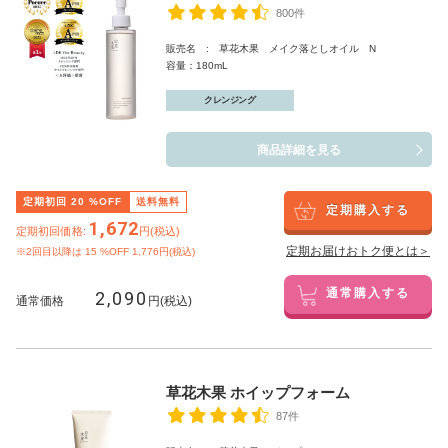
800件
販売名 : 草花木果 メイク落としオイル N
容量：180mL
クレンジング
商品詳細を見る
定期初回
20
%OFF
送料無料
定期購入する
1,672
定期初回価格:
円(税込)
定期お届けおトク便とは＞
※2回目以降は
15
%OFF 1,776円(税込)
2,090
通常購入する
通常価格
円(税込)
草花木果 ホイップフォーム
87件