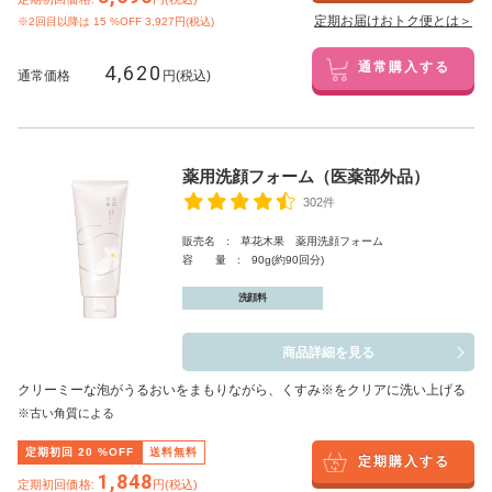
定期お届けおトク便とは＞
※2回目以降は
15
%OFF 3,927円(税込)
4,620
通常購入する
通常価格
円(税込)
薬用洗顔フォーム（医薬部外品）
302件
販売名 : 草花木果 薬用洗顔フォーム
容 量 : 90g(約90回分)
洗顔料
商品詳細を見る
クリーミーな泡がうるおいをまもりながら、くすみ※をクリアに洗い上げる
※古い角質による
定期初回
20
%OFF
送料無料
定期購入する
1,848
定期初回価格:
円(税込)