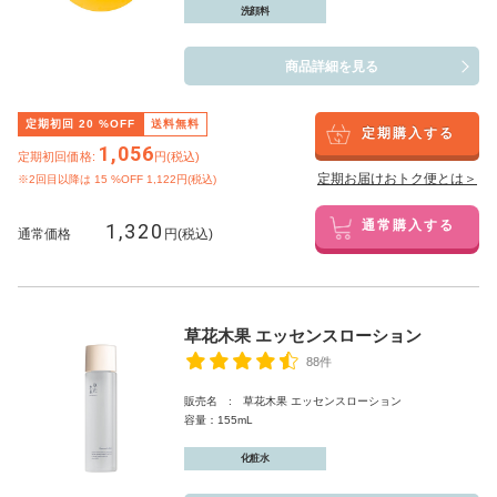
洗顔料
商品詳細を見る
定期初回
20
%OFF
送料無料
定期購入する
1,056
定期初回価格:
円(税込)
定期お届けおトク便とは＞
※2回目以降は
15
%OFF 1,122円(税込)
1,320
通常購入する
通常価格
円(税込)
草花木果 エッセンスローション
88件
販売名 : 草花木果 エッセンスローション
容量：155mL
化粧水