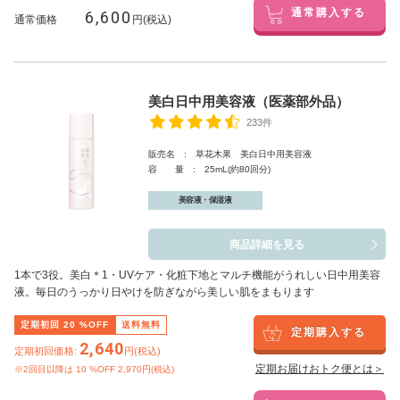
6,600
通常購入する
通常価格
円(税込)
美白日中用美容液（医薬部外品）
233件
販売名 : 草花木果 美白日中用美容液
容 量 : 25mL(約80回分)
美容液・保湿液
商品詳細を見る
1本で3役。美白
＊1
・UVケア・化粧下地とマルチ機能がうれしい日中用美容
液。毎日のうっかり日やけを防ぎながら美しい肌をまもります
定期初回
20
%OFF
送料無料
定期購入する
2,640
定期初回価格:
円(税込)
定期お届けおトク便とは＞
※2回目以降は
10
%OFF 2,970円(税込)