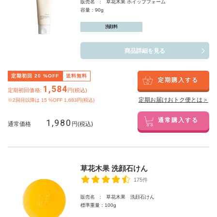
販売名 : 草花木果 ホイップフォーム
容量：90g
洗顔料
商品詳細を見る
定期初回
20
%OFF
送料無料
定期購入する
1,584
定期初回価格:
円(税込)
定期お届けおトク便とは＞
※2回目以降は
15
%OFF 1,683円(税込)
1,980
通常購入する
通常価格
円(税込)
草花木果 洗顔石けん
175件
販売名 : 草花木果 洗顔石けん
標準重量：100g