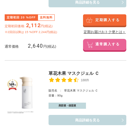
商品詳細を見る
定期初回
20
%OFF
送料無料
定期購入する
2,112
定期初回価格:
円(税込)
定期お届けおトク便とは＞
※2回目以降は
15
%OFF 2,244円(税込)
2,640
通常購入する
通常価格
円(税込)
草花木果 マスクジェル Ｃ
188件
販売名 : 草花木果 マスクジェル Ｃ
容量：90g
美容液・保湿液
商品詳細を見る