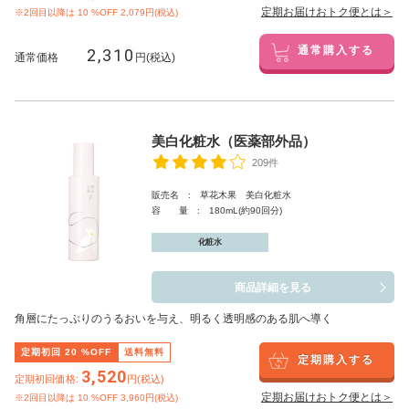
定期お届けおトク便とは＞
※2回目以降は
10
%OFF 2,079円(税込)
2,310
通常購入する
通常価格
円(税込)
美白化粧水（医薬部外品）
209件
販売名 : 草花木果 美白化粧水
容 量 : 180mL(約90回分)
化粧水
商品詳細を見る
角層にたっぷりのうるおいを与え、明るく透明感のある肌へ導く
定期初回
20
%OFF
送料無料
定期購入する
3,520
定期初回価格:
円(税込)
定期お届けおトク便とは＞
※2回目以降は
10
%OFF 3,960円(税込)