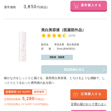
3,850
通常購入する
通常価格
円(税込)
美白美容液（医薬部外品）
187件
販売名 : 草花木果 美白美容液
容 量 : 30mL(約90回分)
美容液・保湿液
商品詳細を見る
確かな力をじっくりと届ける、薬用美白美容液。とろけるような感触で、し
っとりとうるおった透明感のある肌へ
定期初回
20
%OFF
送料無料
定期購入する
5,280
定期初回価格:
円(税込)
定期お届けおトク便とは＞
※2回目以降は
15
%OFF 5,610円(税込)