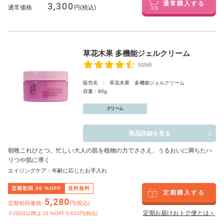
3,300
通常購入する
通常価格
円(税込)
草花木果 多機能ジェルクリーム
559件
販売名 : 草花木果 多機能ジェルクリーム
容量：90g
クリーム
商品詳細を見る
朝晩これひとつ。忙しい大人の肌を植物の力でささえ、うるおいに満ちたハ
リつや肌に導く
エイジングケア：年齢に応じたお手入れ
定期初回
20
%OFF
送料無料
定期購入する
5,280
定期初回価格:
円(税込)
定期お届けおトク便とは＞
※2回目以降は
15
%OFF 5,610円(税込)