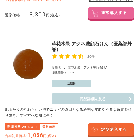
3,300
通常購入する
通常価格
円(税込)
草花木果 アクネ洗顔石けん（医薬部外
品）
426件
販売名 : 草花木果 アクネ洗顔石けん
標準重量：100g
洗顔料
商品詳細を見る
肌あたりのやわらかい泡でニキビの原因となる過剰な皮脂や不要な角質を取
り除き、すべすべな肌に導く
定期初回
20
%OFF
送料無料
定期購入する
1,056
定期初回価格:
円(税込)