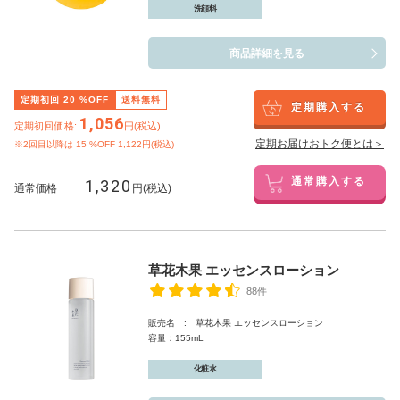
洗顔料
商品詳細を見る
定期初回
20
%OFF
送料無料
定期購入する
1,056
定期初回価格:
円(税込)
定期お届けおトク便とは＞
※2回目以降は
15
%OFF 1,122円(税込)
1,320
通常購入する
通常価格
円(税込)
草花木果 エッセンスローション
88件
販売名 : 草花木果 エッセンスローション
容量：155mL
化粧水