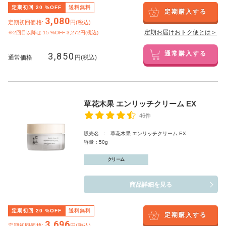
定期初回
20
%OFF
送料無料
定期購入する
3,080
定期初回価格:
円(税込)
定期お届けおトク便とは＞
※2回目以降は
15
%OFF 3,272円(税込)
3,850
通常購入する
通常価格
円(税込)
草花木果 エンリッチクリーム EX
46件
販売名 : 草花木果 エンリッチクリーム EX
容量：50g
クリーム
商品詳細を見る
定期初回
20
%OFF
送料無料
定期購入する
3,696
定期初回価格:
円(税込)