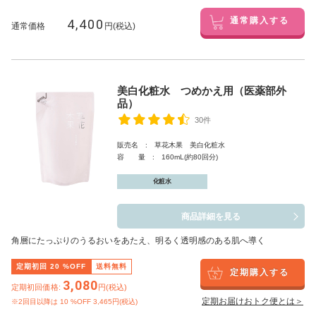
4,400
通常購入する
通常価格
円(税込)
美白化粧水 つめかえ用（医薬部外
品）
30件
販売名 : 草花木果 美白化粧水
容 量 : 160mL(約80回分)
化粧水
商品詳細を見る
角層にたっぷりのうるおいをあたえ、明るく透明感のある肌へ導く
定期初回
20
%OFF
送料無料
定期購入する
3,080
定期初回価格:
円(税込)
定期お届けおトク便とは＞
※2回目以降は
10
%OFF 3,465円(税込)