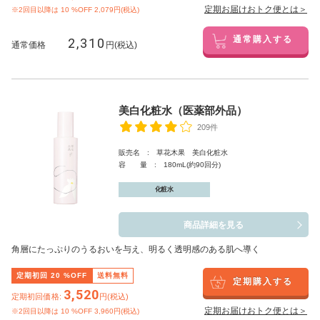
定期お届けおトク便とは＞
※2回目以降は
10
%OFF 2,079円(税込)
2,310
通常購入する
通常価格
円(税込)
美白化粧水（医薬部外品）
209件
販売名 : 草花木果 美白化粧水
容 量 : 180mL(約90回分)
化粧水
商品詳細を見る
角層にたっぷりのうるおいを与え、明るく透明感のある肌へ導く
定期初回
20
%OFF
送料無料
定期購入する
3,520
定期初回価格:
円(税込)
定期お届けおトク便とは＞
※2回目以降は
10
%OFF 3,960円(税込)