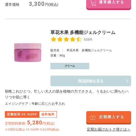
3,300
通常購入する
通常価格
円(税込)
草花木果 多機能ジェルクリーム
559件
販売名 : 草花木果 多機能ジェルクリーム
容量：90g
クリーム
商品詳細を見る
朝晩これひとつ。忙しい大人の肌を植物の力でささえ、うるおいに満ちたハ
リつや肌に導く
エイジングケア：年齢に応じたお手入れ
定期初回
20
%OFF
送料無料
定期購入する
5,280
定期初回価格:
円(税込)
定期お届けおトク便とは＞
※2回目以降は
15
%OFF 5,610円(税込)