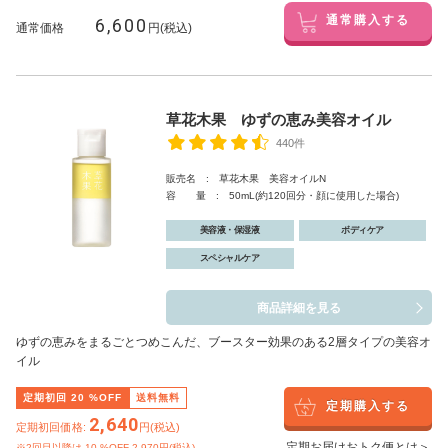
6,600
通常購入する
通常価格
円(税込)
草花木果 ゆずの恵み美容オイル
440件
販売名 : 草花木果 美容オイルN
容 量 : 50mL(約120回分・顔に使用した場合)
美容液・保湿液
ボディケア
スペシャルケア
商品詳細を見る
ゆずの恵みをまるごとつめこんだ、ブースター効果のある2層タイプの美容オ
イル
定期初回
20
%OFF
送料無料
定期購入する
2,640
定期初回価格:
円(税込)
定期お届けおトク便とは＞
※2回目以降は
10
%OFF 2,970円(税込)