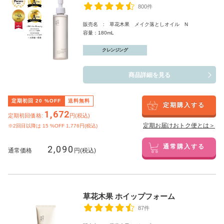
800件
販売名 : 草花木果 メイク落としオイル N
容量：180mL
クレンジング
商品詳細を見る
定期初回
20
%OFF
送料無料
定期購入する
1,672
定期初回価格:
円(税込)
定期お届けおトク便とは＞
※2回目以降は
15
%OFF 1,776円(税込)
2,090
通常購入する
通常価格
円(税込)
草花木果 ホイップフォーム
87件