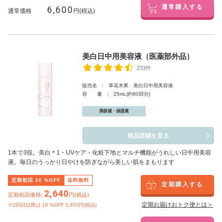
6,600
通常購入する
通常価格
円(税込)
美白日中用美容液（医薬部外品）
233件
販売名 : 草花木果 美白日中用美容液
容 量 : 25mL(約80回分)
美容液・保湿液
商品詳細を見る
1本で3役。美白
＊1
・UVケア・化粧下地とマルチ機能がうれしい日中用美容
液。毎日のうっかり日やけを防ぎながら美しい肌をまもります
定期初回
20
%OFF
送料無料
定期購入する
2,640
定期初回価格:
円(税込)
定期お届けおトク便とは＞
※2回目以降は
10
%OFF 2,970円(税込)