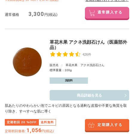
3,300
通常購入する
通常価格
円(税込)
草花木果 アクネ洗顔石けん（医薬部外
品）
426件
販売名 : 草花木果 アクネ洗顔石けん
標準重量：100g
洗顔料
商品詳細を見る
肌あたりのやわらかい泡でニキビの原因となる過剰な皮脂や不要な角質を取
り除き、すべすべな肌に導く
定期初回
20
%OFF
送料無料
定期購入する
1,056
定期初回価格:
円(税込)