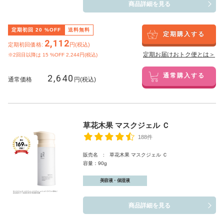
商品詳細を見る
定期初回
20
%OFF
送料無料
定期購入する
2,112
定期初回価格:
円(税込)
定期お届けおトク便とは＞
※2回目以降は
15
%OFF 2,244円(税込)
2,640
通常購入する
通常価格
円(税込)
草花木果 マスクジェル Ｃ
188件
販売名 : 草花木果 マスクジェル Ｃ
容量：90g
美容液・保湿液
商品詳細を見る