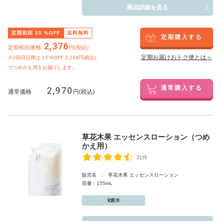
商品詳細を見る
定期初回
20
%OFF
送料無料
定期購入する
2,376
定期初回価格:
円(税込)
定期お届けおトク便とは＞
※2回目以降は
15
%OFF 2,244円(税込)
でつめかえ用をお届けします。
2,970
通常購入する
通常価格
円(税込)
草花木果 エッセンスローション（つめ
かえ用）
31件
販売名 : 草花木果 エッセンスローション
容量：155mL
化粧水