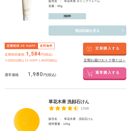
販売名 : 草花木果 ホイップフォーム
容量：90g
洗顔料
商品詳細を見る
定期初回
20
%OFF
送料無料
定期購入する
1,584
定期初回価格:
円(税込)
定期お届けおトク便とは＞
※2回目以降は
15
%OFF 1,683円(税込)
1,980
通常購入する
通常価格
円(税込)
草花木果 洗顔石けん
175件
販売名 : 草花木果 洗顔石けん
標準重量：100g