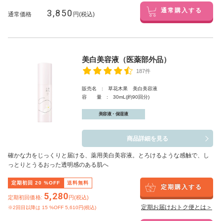
3,850
通常購入する
通常価格
円(税込)
美白美容液（医薬部外品）
187件
販売名 : 草花木果 美白美容液
容 量 : 30mL(約90回分)
美容液・保湿液
商品詳細を見る
確かな力をじっくりと届ける、薬用美白美容液。とろけるような感触で、し
っとりとうるおった透明感のある肌へ
定期初回
20
%OFF
送料無料
定期購入する
5,280
定期初回価格:
円(税込)
定期お届けおトク便とは＞
※2回目以降は
15
%OFF 5,610円(税込)