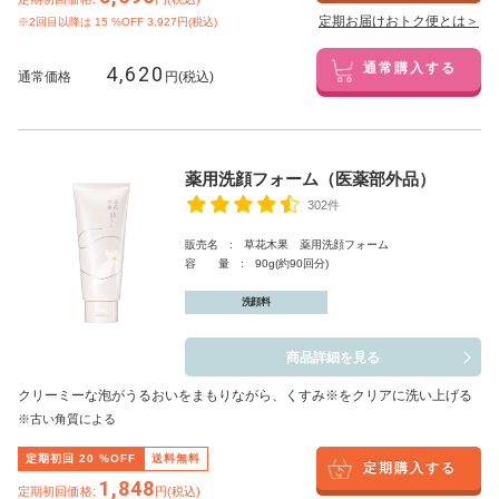
定期お届けおトク便とは＞
※2回目以降は
15
%OFF 3,927円(税込)
4,620
通常購入する
通常価格
円(税込)
薬用洗顔フォーム（医薬部外品）
302件
販売名 : 草花木果 薬用洗顔フォーム
容 量 : 90g(約90回分)
洗顔料
商品詳細を見る
クリーミーな泡がうるおいをまもりながら、くすみ※をクリアに洗い上げる
※古い角質による
定期初回
20
%OFF
送料無料
定期購入する
1,848
定期初回価格:
円(税込)