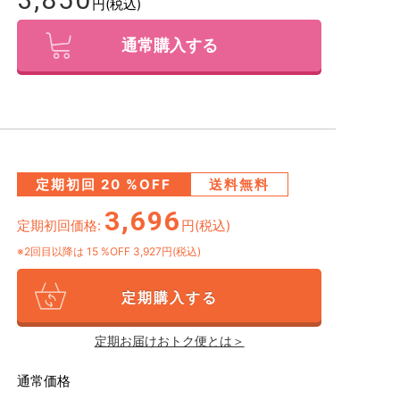
円(税込)
通常購入する
定期初回
20
%OFF
送料無料
3,696
定期初回価格:
円(税込)
※2回目以降は
15
%OFF 3,927円(税込)
定期購入する
定期お届けおトク便とは＞
通常価格