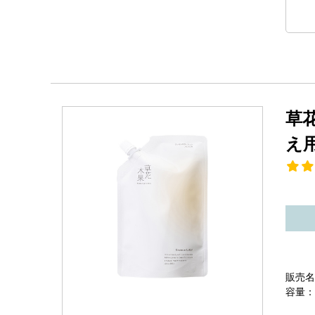
草
え
販売名
容量：