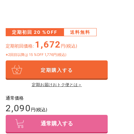
定期初回
20
%OFF
送料無料
1,672
定期初回価格:
円(税込)
※2回目以降は
15
%OFF 1,776円(税込)
定期購入する
定期お届けおトク便とは＞
通常価格
2,090
円(税込)
通常購入する