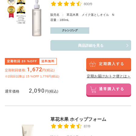
800件
販売名 : 草花木果 メイク落としオイル N
容量：180mL
クレンジング
商品詳細を見る
定期初回
20
%OFF
送料無料
定期購入する
1,672
定期初回価格:
円(税込)
定期お届けおトク便とは＞
※2回目以降は
15
%OFF 1,776円(税込)
2,090
通常購入する
通常価格
円(税込)
草花木果 ホイップフォーム
87件