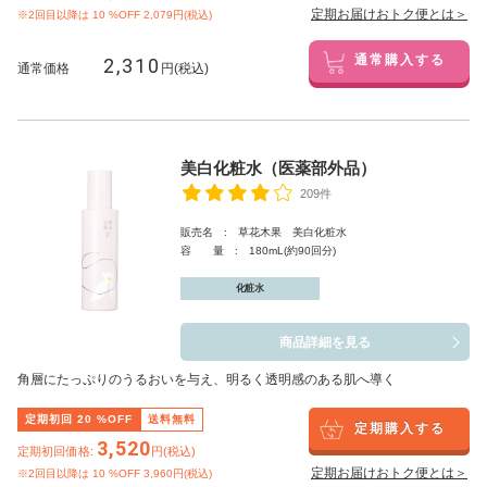
定期お届けおトク便とは＞
※2回目以降は
10
%OFF 2,079円(税込)
2,310
通常購入する
通常価格
円(税込)
美白化粧水（医薬部外品）
209件
販売名 : 草花木果 美白化粧水
容 量 : 180mL(約90回分)
化粧水
商品詳細を見る
角層にたっぷりのうるおいを与え、明るく透明感のある肌へ導く
定期初回
20
%OFF
送料無料
定期購入する
3,520
定期初回価格:
円(税込)
定期お届けおトク便とは＞
※2回目以降は
10
%OFF 3,960円(税込)