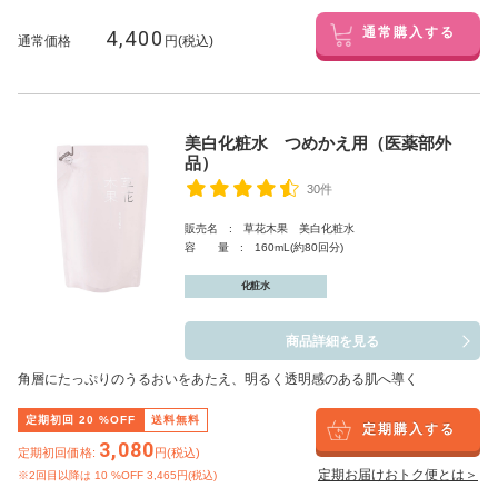
4,400
通常購入する
通常価格
円(税込)
美白化粧水 つめかえ用（医薬部外
品）
30件
販売名 : 草花木果 美白化粧水
容 量 : 160mL(約80回分)
化粧水
商品詳細を見る
角層にたっぷりのうるおいをあたえ、明るく透明感のある肌へ導く
定期初回
20
%OFF
送料無料
定期購入する
3,080
定期初回価格:
円(税込)
定期お届けおトク便とは＞
※2回目以降は
10
%OFF 3,465円(税込)