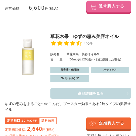
6,600
通常購入する
通常価格
円(税込)
草花木果 ゆずの恵み美容オイル
440件
販売名 : 草花木果 美容オイルN
容 量 : 50mL(約120回分・顔に使用した場合)
美容液・保湿液
ボディケア
スペシャルケア
商品詳細を見る
ゆずの恵みをまるごとつめこんだ、ブースター効果のある2層タイプの美容オ
イル
定期初回
20
%OFF
送料無料
定期購入する
2,640
定期初回価格:
円(税込)
定期お届けおトク便とは＞
※2回目以降は
10
%OFF 2,970円(税込)