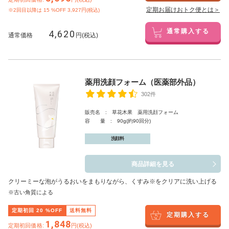
定期お届けおトク便とは＞
※2回目以降は
15
%OFF 3,927円(税込)
4,620
通常購入する
通常価格
円(税込)
薬用洗顔フォーム（医薬部外品）
302件
販売名 : 草花木果 薬用洗顔フォーム
容 量 : 90g(約90回分)
洗顔料
商品詳細を見る
クリーミーな泡がうるおいをまもりながら、くすみ※をクリアに洗い上げる
※古い角質による
定期初回
20
%OFF
送料無料
定期購入する
1,848
定期初回価格:
円(税込)