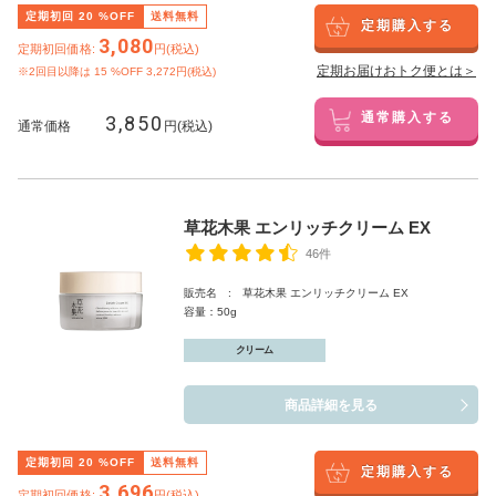
定期初回
20
%OFF
送料無料
定期購入する
3,080
定期初回価格:
円(税込)
定期お届けおトク便とは＞
※2回目以降は
15
%OFF 3,272円(税込)
3,850
通常購入する
通常価格
円(税込)
草花木果 エンリッチクリーム EX
46件
販売名 : 草花木果 エンリッチクリーム EX
容量：50g
クリーム
商品詳細を見る
定期初回
20
%OFF
送料無料
定期購入する
3,696
定期初回価格:
円(税込)