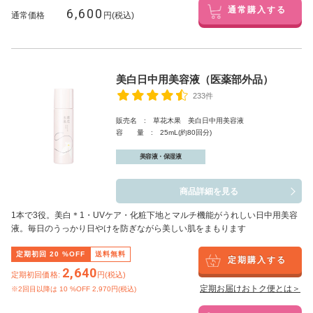
6,600
通常購入する
通常価格
円(税込)
美白日中用美容液（医薬部外品）
233件
販売名 : 草花木果 美白日中用美容液
容 量 : 25mL(約80回分)
美容液・保湿液
商品詳細を見る
1本で3役。美白
＊1
・UVケア・化粧下地とマルチ機能がうれしい日中用美容
液。毎日のうっかり日やけを防ぎながら美しい肌をまもります
定期初回
20
%OFF
送料無料
定期購入する
2,640
定期初回価格:
円(税込)
定期お届けおトク便とは＞
※2回目以降は
10
%OFF 2,970円(税込)