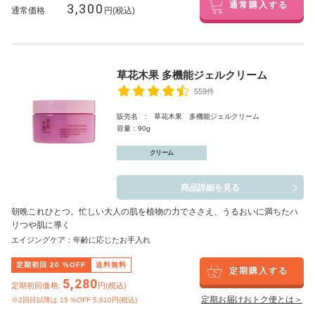
3,300
通常購入する
通常価格
円(税込)
草花木果 多機能ジェルクリーム
559件
販売名 : 草花木果 多機能ジェルクリーム
容量：90g
クリーム
商品詳細を見る
朝晩これひとつ。忙しい大人の肌を植物の力でささえ、うるおいに満ちたハ
リつや肌に導く
エイジングケア：年齢に応じたお手入れ
定期初回
20
%OFF
送料無料
定期購入する
5,280
定期初回価格:
円(税込)
定期お届けおトク便とは＞
※2回目以降は
15
%OFF 5,610円(税込)