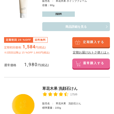
販売名 : 草花木果 ホイップフォーム
容量：90g
洗顔料
商品詳細を見る
定期初回
20
%OFF
送料無料
定期購入する
1,584
定期初回価格:
円(税込)
定期お届けおトク便とは＞
※2回目以降は
15
%OFF 1,683円(税込)
1,980
通常購入する
通常価格
円(税込)
草花木果 洗顔石けん
175件
販売名 : 草花木果 洗顔石けん
標準重量：100g