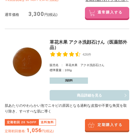
3,300
通常購入する
通常価格
円(税込)
草花木果 アクネ洗顔石けん（医薬部外
品）
426件
販売名 : 草花木果 アクネ洗顔石けん
標準重量：100g
洗顔料
商品詳細を見る
肌あたりのやわらかい泡でニキビの原因となる過剰な皮脂や不要な角質を取
り除き、すべすべな肌に導く
定期初回
20
%OFF
送料無料
定期購入する
1,056
定期初回価格:
円(税込)