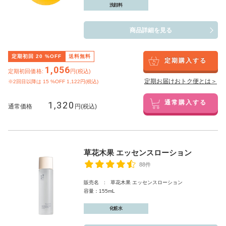
洗顔料
商品詳細を見る
定期初回
20
%OFF
送料無料
定期購入する
1,056
定期初回価格:
円(税込)
定期お届けおトク便とは＞
※2回目以降は
15
%OFF 1,122円(税込)
1,320
通常購入する
通常価格
円(税込)
草花木果 エッセンスローション
88件
販売名 : 草花木果 エッセンスローション
容量：155mL
化粧水