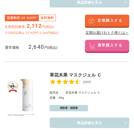
商品詳細を見る
定期初回
20
%OFF
送料無料
定期購入する
2,112
定期初回価格:
円(税込)
定期お届けおトク便とは＞
※2回目以降は
15
%OFF 2,244円(税込)
2,640
通常購入する
通常価格
円(税込)
草花木果 マスクジェル Ｃ
188件
販売名 : 草花木果 マスクジェル Ｃ
容量：90g
美容液・保湿液
商品詳細を見る