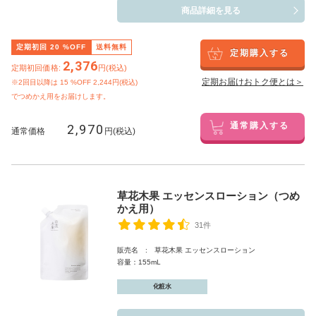
商品詳細を見る
定期初回
20
%OFF
送料無料
定期購入する
2,376
定期初回価格:
円(税込)
定期お届けおトク便とは＞
※2回目以降は
15
%OFF 2,244円(税込)
でつめかえ用をお届けします。
2,970
通常購入する
通常価格
円(税込)
草花木果 エッセンスローション（つめ
かえ用）
31件
販売名 : 草花木果 エッセンスローション
容量：155mL
化粧水