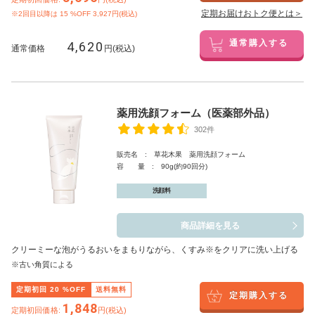
定期お届けおトク便とは＞
※2回目以降は
15
%OFF 3,927円(税込)
4,620
通常購入する
通常価格
円(税込)
薬用洗顔フォーム（医薬部外品）
302件
販売名 : 草花木果 薬用洗顔フォーム
容 量 : 90g(約90回分)
洗顔料
商品詳細を見る
クリーミーな泡がうるおいをまもりながら、くすみ※をクリアに洗い上げる
※古い角質による
定期初回
20
%OFF
送料無料
定期購入する
1,848
定期初回価格:
円(税込)