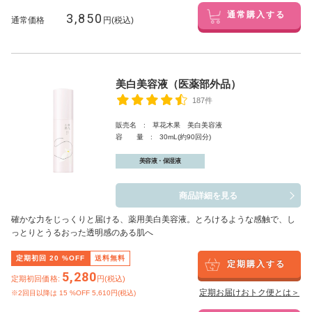
3,850
通常購入する
通常価格
円(税込)
美白美容液（医薬部外品）
187件
販売名 : 草花木果 美白美容液
容 量 : 30mL(約90回分)
美容液・保湿液
商品詳細を見る
確かな力をじっくりと届ける、薬用美白美容液。とろけるような感触で、し
っとりとうるおった透明感のある肌へ
定期初回
20
%OFF
送料無料
定期購入する
5,280
定期初回価格:
円(税込)
定期お届けおトク便とは＞
※2回目以降は
15
%OFF 5,610円(税込)