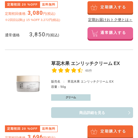
定期初回
20
%OFF
送料無料
定期購入する
3,080
定期初回価格:
円(税込)
定期お届けおトク便とは＞
※2回目以降は
15
%OFF 3,272円(税込)
3,850
通常購入する
通常価格
円(税込)
草花木果 エンリッチクリーム EX
46件
販売名 : 草花木果 エンリッチクリーム EX
容量：50g
クリーム
商品詳細を見る
定期初回
20
%OFF
送料無料
定期購入する
3,696
定期初回価格:
円(税込)