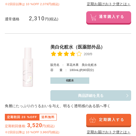
定期お届けおトク便とは＞
※2回目以降は
10
%OFF 2,079円(税込)
2,310
通常購入する
通常価格
円(税込)
美白化粧水（医薬部外品）
209件
販売名 : 草花木果 美白化粧水
容 量 : 180mL(約90回分)
化粧水
商品詳細を見る
角層にたっぷりのうるおいを与え、明るく透明感のある肌へ導く
定期初回
20
%OFF
送料無料
定期購入する
3,520
定期初回価格:
円(税込)
定期お届けおトク便とは＞
※2回目以降は
10
%OFF 3,960円(税込)