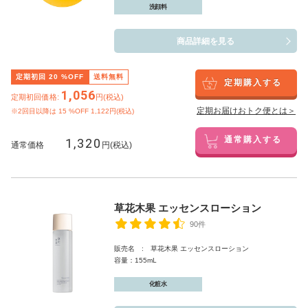
洗顔料
商品詳細を見る
定期初回
20
%OFF
送料無料
定期購入する
1,056
定期初回価格:
円(税込)
定期お届けおトク便とは＞
※2回目以降は
15
%OFF 1,122円(税込)
1,320
通常購入する
通常価格
円(税込)
草花木果 エッセンスローション
90件
販売名 : 草花木果 エッセンスローション
容量：155mL
化粧水