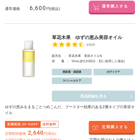
6,600
通常購入する
通常価格
円(税込)
草花木果 ゆずの恵み美容オイル
440件
販売名 : 草花木果 美容オイルN
容 量 : 50mL(約120回分・顔に使用した場合)
美容液・保湿液
ボディケア
スペシャルケア
商品詳細を見る
ゆずの恵みをまるごとつめこんだ、ブースター効果のある2層タイプの美容オ
イル
定期初回
20
%OFF
送料無料
定期購入する
2,640
定期初回価格:
円(税込)
定期お届けおトク便とは＞
※2回目以降は
10
%OFF 2,970円(税込)