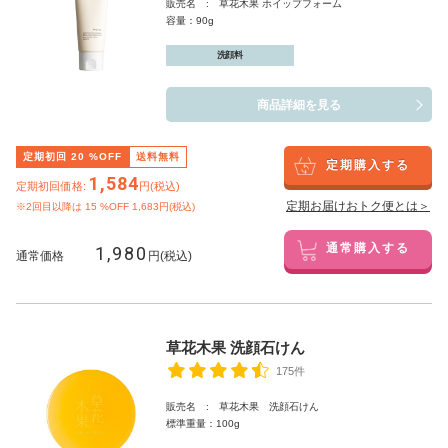
販売名 : 草花木果 ホイップフォーム
容量：90g
洗顔料
商品詳細を見る
定期初回
20
%OFF
送料無料
定期購入する
1,584
定期初回価格:
円(税込)
定期お届けおトク便とは＞
※2回目以降は
15
%OFF 1,683円(税込)
1,980
通常購入する
通常価格
円(税込)
草花木果 洗顔石けん
175件
販売名 : 草花木果 洗顔石けん
標準重量：100g