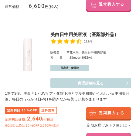
6,600
通常購入する
通常価格
円(税込)
美白日中用美容液（医薬部外品）
233件
販売名 : 草花木果 美白日中用美容液
容 量 : 25mL(約80回分)
美容液・保湿液
商品詳細を見る
1本で3役。美白
＊1
・UVケア・化粧下地とマルチ機能がうれしい日中用美容
液。毎日のうっかり日やけを防ぎながら美しい肌をまもります
定期初回
20
%OFF
送料無料
定期購入する
2,640
定期初回価格:
円(税込)
定期お届けおトク便とは＞
※2回目以降は
10
%OFF 2,970円(税込)