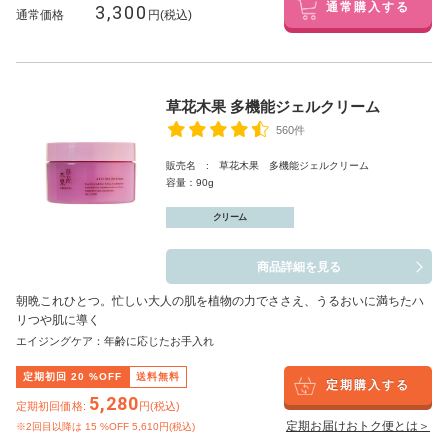
3,300
通常購入する
通常価格
円(税込)
草花木果 多機能ジェルクリーム
560件
販売名 : 草花木果 多機能ジェルクリーム
容量：90g
クリーム
商品詳細を見る
朝晩これひとつ。忙しい大人の肌を植物の力でささえ、うるおいに満ちたハ
リつや肌に導く
エイジングケア：年齢に応じたお手入れ
定期初回
20
%OFF
送料無料
定期購入する
5,280
定期初回価格:
円(税込)
定期お届けおトク便とは＞
※2回目以降は
15
%OFF 5,610円(税込)