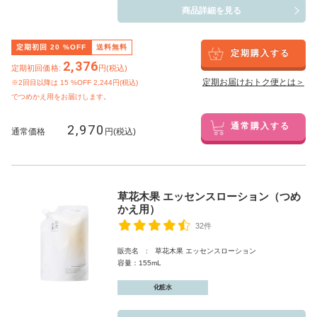
商品詳細を見る
定期初回
20
%OFF
送料無料
定期購入する
2,376
定期初回価格:
円(税込)
定期お届けおトク便とは＞
※2回目以降は
15
%OFF 2,244円(税込)
でつめかえ用をお届けします。
2,970
通常購入する
通常価格
円(税込)
草花木果 エッセンスローション（つめ
かえ用）
32件
販売名 : 草花木果 エッセンスローション
容量：155mL
化粧水