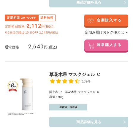
商品詳細を見る
定期初回
20
%OFF
送料無料
定期購入する
2,112
定期初回価格:
円(税込)
定期お届けおトク便とは＞
※2回目以降は
15
%OFF 2,244円(税込)
2,640
通常購入する
通常価格
円(税込)
草花木果 マスクジェル Ｃ
189件
販売名 : 草花木果 マスクジェル Ｃ
容量：90g
美容液・保湿液
商品詳細を見る