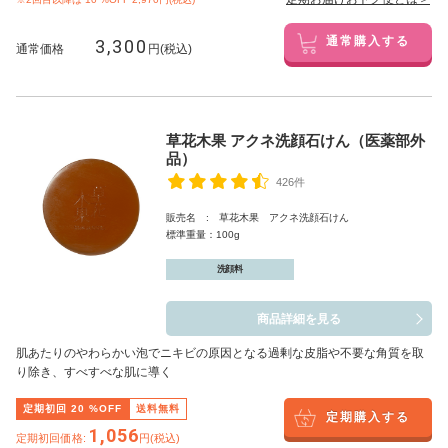
3,300
通常購入する
通常価格
円(税込)
草花木果 アクネ洗顔石けん（医薬部外
品）
426件
販売名 : 草花木果 アクネ洗顔石けん
標準重量：100g
洗顔料
商品詳細を見る
肌あたりのやわらかい泡でニキビの原因となる過剰な皮脂や不要な角質を取
り除き、すべすべな肌に導く
定期初回
20
%OFF
送料無料
定期購入する
1,056
定期初回価格:
円(税込)