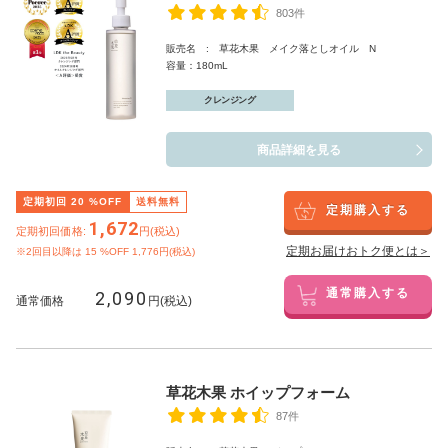
803件
販売名 : 草花木果 メイク落としオイル N
容量：180mL
クレンジング
商品詳細を見る
定期初回
20
%OFF
送料無料
定期購入する
1,672
定期初回価格:
円(税込)
定期お届けおトク便とは＞
※2回目以降は
15
%OFF 1,776円(税込)
2,090
通常購入する
通常価格
円(税込)
草花木果 ホイップフォーム
87件