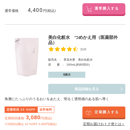
4,400
通常購入する
通常価格
円(税込)
美白化粧水 つめかえ用（医薬部外
品）
30件
販売名 : 草花木果 美白化粧水
容 量 : 160mL(約80回分)
化粧水
商品詳細を見る
角層にたっぷりのうるおいをあたえ、明るく透明感のある肌へ導く
定期初回
20
%OFF
送料無料
定期購入する
3,080
定期初回価格:
円(税込)
定期お届けおトク便とは＞
※2回目以降は
10
%OFF 3,465円(税込)