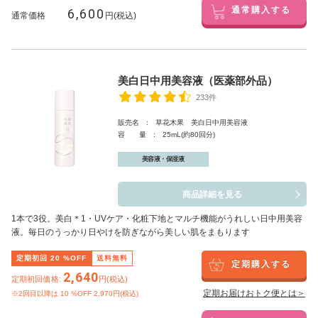
6,600
通常購入する
通常価格
円(税込)
美白日中用美容液（医薬部外品）
233件
販売名 : 草花木果 美白日中用美容液
容 量 : 25mL(約80回分)
美容液・保湿液
商品詳細を見る
1本で3役。美白
＊1
・UVケア・化粧下地とマルチ機能がうれしい日中用美容
液。毎日のうっかり日やけを防ぎながら美しい肌をまもります
定期初回
20
%OFF
送料無料
定期購入する
2,640
定期初回価格:
円(税込)
定期お届けおトク便とは＞
※2回目以降は
10
%OFF 2,970円(税込)