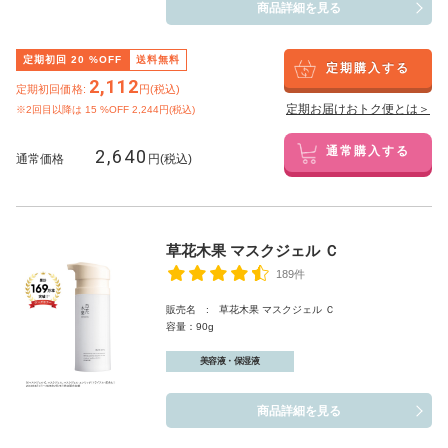
商品詳細を見る
定期初回
20
%OFF
送料無料
定期購入する
2,112
定期初回価格:
円(税込)
定期お届けおトク便とは＞
※2回目以降は
15
%OFF 2,244円(税込)
2,640
通常購入する
通常価格
円(税込)
草花木果 マスクジェル Ｃ
189件
販売名 : 草花木果 マスクジェル Ｃ
容量：90g
美容液・保湿液
商品詳細を見る