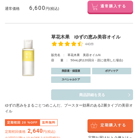
6,600
通常購入する
通常価格
円(税込)
草花木果 ゆずの恵み美容オイル
440件
販売名 : 草花木果 美容オイルN
容 量 : 50mL(約120回分・顔に使用した場合)
美容液・保湿液
ボディケア
スペシャルケア
商品詳細を見る
ゆずの恵みをまるごとつめこんだ、ブースター効果のある2層タイプの美容オ
イル
定期初回
20
%OFF
送料無料
定期購入する
2,640
定期初回価格:
円(税込)
定期お届けおトク便とは＞
※2回目以降は
10
%OFF 2,970円(税込)