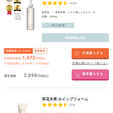
803件
販売名 : 草花木果 メイク落としオイル N
容量：180mL
クレンジング
商品詳細を見る
定期初回
20
%OFF
送料無料
定期購入する
1,672
定期初回価格:
円(税込)
定期お届けおトク便とは＞
※2回目以降は
15
%OFF 1,776円(税込)
2,090
通常購入する
通常価格
円(税込)
草花木果 ホイップフォーム
87件