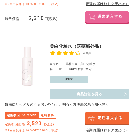
定期お届けおトク便とは＞
※2回目以降は
10
%OFF 2,079円(税込)
2,310
通常購入する
通常価格
円(税込)
美白化粧水（医薬部外品）
209件
販売名 : 草花木果 美白化粧水
容 量 : 180mL(約90回分)
化粧水
商品詳細を見る
角層にたっぷりのうるおいを与え、明るく透明感のある肌へ導く
定期初回
20
%OFF
送料無料
定期購入する
3,520
定期初回価格:
円(税込)
定期お届けおトク便とは＞
※2回目以降は
10
%OFF 3,960円(税込)