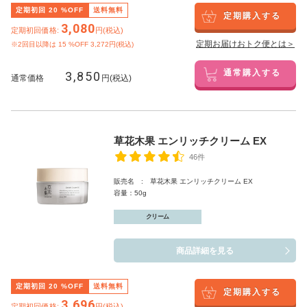
定期初回
20
%OFF
送料無料
定期購入する
3,080
定期初回価格:
円(税込)
定期お届けおトク便とは＞
※2回目以降は
15
%OFF 3,272円(税込)
3,850
通常購入する
通常価格
円(税込)
草花木果 エンリッチクリーム EX
46件
販売名 : 草花木果 エンリッチクリーム EX
容量：50g
クリーム
商品詳細を見る
定期初回
20
%OFF
送料無料
定期購入する
3,696
定期初回価格:
円(税込)