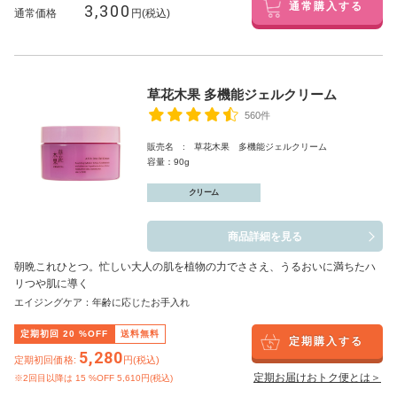
3,300
通常購入する
通常価格
円(税込)
草花木果 多機能ジェルクリーム
560件
販売名 : 草花木果 多機能ジェルクリーム
容量：90g
クリーム
商品詳細を見る
朝晩これひとつ。忙しい大人の肌を植物の力でささえ、うるおいに満ちたハ
リつや肌に導く
エイジングケア：年齢に応じたお手入れ
定期初回
20
%OFF
送料無料
定期購入する
5,280
定期初回価格:
円(税込)
定期お届けおトク便とは＞
※2回目以降は
15
%OFF 5,610円(税込)