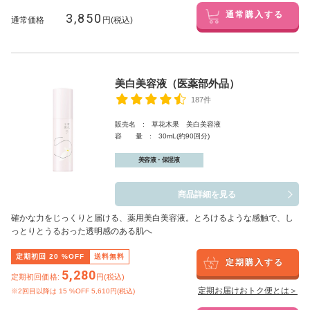
3,850
通常購入する
通常価格
円(税込)
美白美容液（医薬部外品）
187件
販売名 : 草花木果 美白美容液
容 量 : 30mL(約90回分)
美容液・保湿液
商品詳細を見る
確かな力をじっくりと届ける、薬用美白美容液。とろけるような感触で、し
っとりとうるおった透明感のある肌へ
定期初回
20
%OFF
送料無料
定期購入する
5,280
定期初回価格:
円(税込)
定期お届けおトク便とは＞
※2回目以降は
15
%OFF 5,610円(税込)