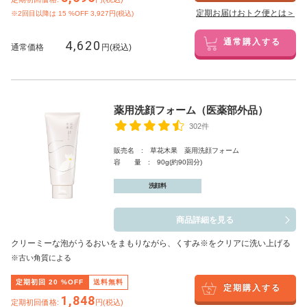
定期お届けおトク便とは＞
※2回目以降は
15
%OFF 3,927円(税込)
4,620
通常購入する
通常価格
円(税込)
薬用洗顔フォーム（医薬部外品）
302件
販売名 : 草花木果 薬用洗顔フォーム
容 量 : 90g(約90回分)
洗顔料
商品詳細を見る
クリーミーな泡がうるおいをまもりながら、くすみ※をクリアに洗い上げる
※古い角質による
定期初回
20
%OFF
送料無料
定期購入する
1,848
定期初回価格:
円(税込)