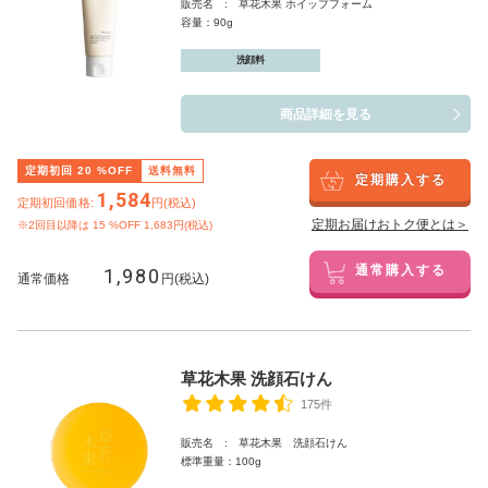
販売名 : 草花木果 ホイップフォーム
容量：90g
洗顔料
商品詳細を見る
定期初回
20
%OFF
送料無料
定期購入する
1,584
定期初回価格:
円(税込)
定期お届けおトク便とは＞
※2回目以降は
15
%OFF 1,683円(税込)
1,980
通常購入する
通常価格
円(税込)
草花木果 洗顔石けん
175件
販売名 : 草花木果 洗顔石けん
標準重量：100g