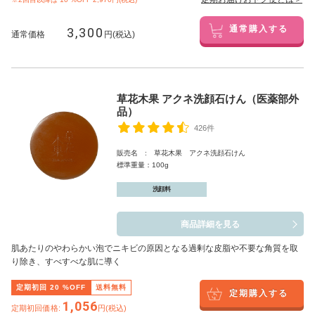
3,300
通常購入する
通常価格
円(税込)
草花木果 アクネ洗顔石けん（医薬部外
品）
426件
販売名 : 草花木果 アクネ洗顔石けん
標準重量：100g
洗顔料
商品詳細を見る
肌あたりのやわらかい泡でニキビの原因となる過剰な皮脂や不要な角質を取
り除き、すべすべな肌に導く
定期初回
20
%OFF
送料無料
定期購入する
1,056
定期初回価格:
円(税込)