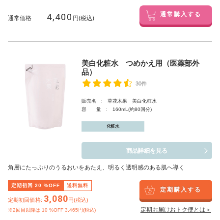
4,400
通常購入する
通常価格
円(税込)
美白化粧水 つめかえ用（医薬部外
品）
30件
販売名 : 草花木果 美白化粧水
容 量 : 160mL(約80回分)
化粧水
商品詳細を見る
角層にたっぷりのうるおいをあたえ、明るく透明感のある肌へ導く
定期初回
20
%OFF
送料無料
定期購入する
3,080
定期初回価格:
円(税込)
定期お届けおトク便とは＞
※2回目以降は
10
%OFF 3,465円(税込)