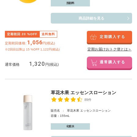
洗顔料
商品詳細を見る
定期初回
20
%OFF
送料無料
定期購入する
1,056
定期初回価格:
円(税込)
定期お届けおトク便とは＞
※2回目以降は
15
%OFF 1,122円(税込)
1,320
通常購入する
通常価格
円(税込)
草花木果 エッセンスローション
89件
販売名 : 草花木果 エッセンスローション
容量：155mL
化粧水