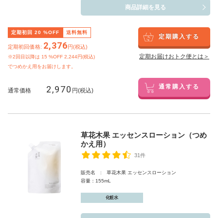
商品詳細を見る
定期初回
20
%OFF
送料無料
定期購入する
2,376
定期初回価格:
円(税込)
定期お届けおトク便とは＞
※2回目以降は
15
%OFF 2,244円(税込)
でつめかえ用をお届けします。
2,970
通常購入する
通常価格
円(税込)
草花木果 エッセンスローション（つめ
かえ用）
31件
販売名 : 草花木果 エッセンスローション
容量：155mL
化粧水