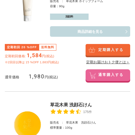
販売名 : 草花木果 ホイップフォーム
容量：90g
洗顔料
商品詳細を見る
定期初回
20
%OFF
送料無料
定期購入する
1,584
定期初回価格:
円(税込)
定期お届けおトク便とは＞
※2回目以降は
15
%OFF 1,683円(税込)
1,980
通常購入する
通常価格
円(税込)
草花木果 洗顔石けん
175件
販売名 : 草花木果 洗顔石けん
標準重量：100g