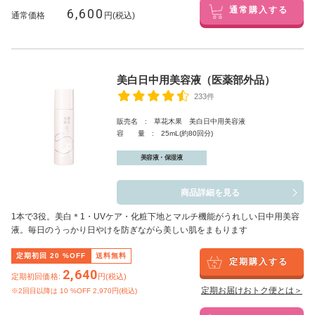
6,600
通常購入する
通常価格
円(税込)
美白日中用美容液（医薬部外品）
233件
販売名 : 草花木果 美白日中用美容液
容 量 : 25mL(約80回分)
美容液・保湿液
商品詳細を見る
1本で3役。美白
＊1
・UVケア・化粧下地とマルチ機能がうれしい日中用美容
液。毎日のうっかり日やけを防ぎながら美しい肌をまもります
定期初回
20
%OFF
送料無料
定期購入する
2,640
定期初回価格:
円(税込)
定期お届けおトク便とは＞
※2回目以降は
10
%OFF 2,970円(税込)