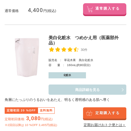
4,400
通常購入する
通常価格
円(税込)
美白化粧水 つめかえ用（医薬部外
品）
30件
販売名 : 草花木果 美白化粧水
容 量 : 160mL(約80回分)
化粧水
商品詳細を見る
角層にたっぷりのうるおいをあたえ、明るく透明感のある肌へ導く
定期初回
20
%OFF
送料無料
定期購入する
3,080
定期初回価格:
円(税込)
定期お届けおトク便とは＞
※2回目以降は
10
%OFF 3,465円(税込)