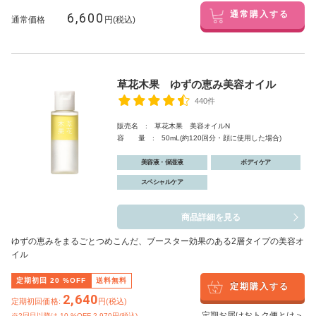
6,600
通常購入する
通常価格
円(税込)
草花木果 ゆずの恵み美容オイル
440件
販売名 : 草花木果 美容オイルN
容 量 : 50mL(約120回分・顔に使用した場合)
美容液・保湿液
ボディケア
スペシャルケア
商品詳細を見る
ゆずの恵みをまるごとつめこんだ、ブースター効果のある2層タイプの美容オ
イル
定期初回
20
%OFF
送料無料
定期購入する
2,640
定期初回価格:
円(税込)
定期お届けおトク便とは＞
※2回目以降は
10
%OFF 2,970円(税込)