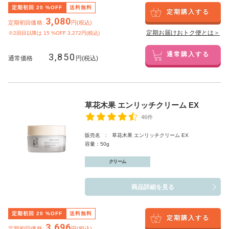
定期初回
20
%OFF
送料無料
定期購入する
3,080
定期初回価格:
円(税込)
定期お届けおトク便とは＞
※2回目以降は
15
%OFF 3,272円(税込)
3,850
通常購入する
通常価格
円(税込)
草花木果 エンリッチクリーム EX
46件
販売名 : 草花木果 エンリッチクリーム EX
容量：50g
クリーム
商品詳細を見る
定期初回
20
%OFF
送料無料
定期購入する
3,696
定期初回価格:
円(税込)