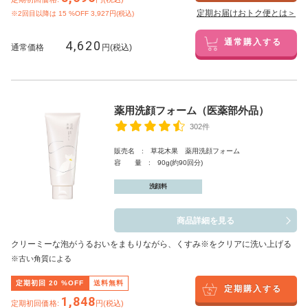
定期お届けおトク便とは＞
※2回目以降は
15
%OFF 3,927円(税込)
4,620
通常購入する
通常価格
円(税込)
薬用洗顔フォーム（医薬部外品）
302件
販売名 : 草花木果 薬用洗顔フォーム
容 量 : 90g(約90回分)
洗顔料
商品詳細を見る
クリーミーな泡がうるおいをまもりながら、くすみ※をクリアに洗い上げる
※古い角質による
定期初回
20
%OFF
送料無料
定期購入する
1,848
定期初回価格:
円(税込)