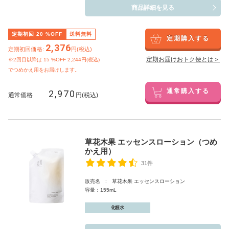
商品詳細を見る
定期初回
20
%OFF
送料無料
定期購入する
2,376
定期初回価格:
円(税込)
定期お届けおトク便とは＞
※2回目以降は
15
%OFF 2,244円(税込)
でつめかえ用をお届けします。
2,970
通常購入する
通常価格
円(税込)
草花木果 エッセンスローション（つめ
かえ用）
31件
販売名 : 草花木果 エッセンスローション
容量：155mL
化粧水