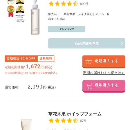
800件
販売名 : 草花木果 メイク落としオイル N
容量：180mL
クレンジング
商品詳細を見る
定期初回
20
%OFF
送料無料
定期購入する
1,672
定期初回価格:
円(税込)
定期お届けおトク便とは＞
※2回目以降は
15
%OFF 1,776円(税込)
2,090
通常購入する
通常価格
円(税込)
草花木果 ホイップフォーム
87件