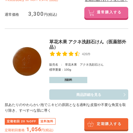
3,300
通常購入する
通常価格
円(税込)
草花木果 アクネ洗顔石けん（医薬部外
品）
426件
販売名 : 草花木果 アクネ洗顔石けん
標準重量：100g
洗顔料
商品詳細を見る
肌あたりのやわらかい泡でニキビの原因となる過剰な皮脂や不要な角質を取
り除き、すべすべな肌に導く
定期初回
20
%OFF
送料無料
定期購入する
1,056
定期初回価格:
円(税込)