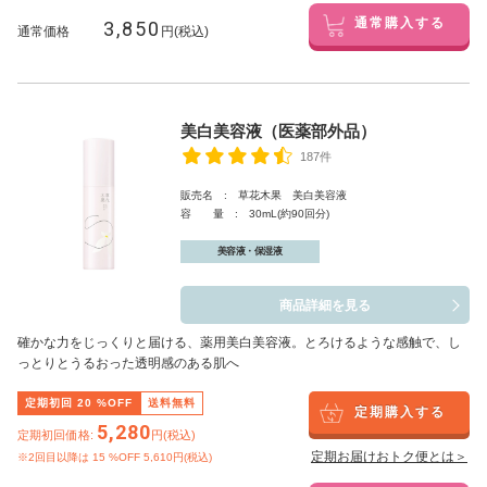
3,850
通常購入する
通常価格
円(税込)
美白美容液（医薬部外品）
187件
販売名 : 草花木果 美白美容液
容 量 : 30mL(約90回分)
美容液・保湿液
商品詳細を見る
確かな力をじっくりと届ける、薬用美白美容液。とろけるような感触で、し
っとりとうるおった透明感のある肌へ
定期初回
20
%OFF
送料無料
定期購入する
5,280
定期初回価格:
円(税込)
定期お届けおトク便とは＞
※2回目以降は
15
%OFF 5,610円(税込)