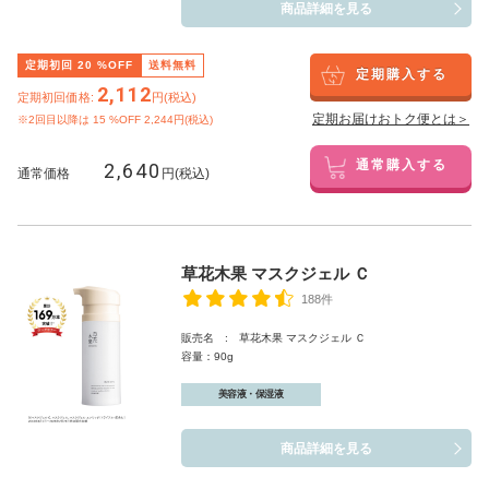
商品詳細を見る
定期初回
20
%OFF
送料無料
定期購入する
2,112
定期初回価格:
円(税込)
定期お届けおトク便とは＞
※2回目以降は
15
%OFF 2,244円(税込)
2,640
通常購入する
通常価格
円(税込)
草花木果 マスクジェル Ｃ
188件
販売名 : 草花木果 マスクジェル Ｃ
容量：90g
美容液・保湿液
商品詳細を見る