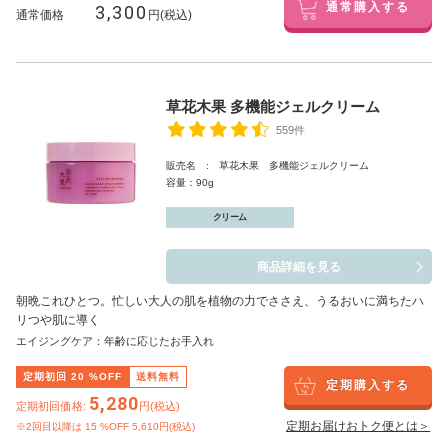
3,300
通常購入する
通常価格
円(税込)
草花木果 多機能ジェルクリーム
559件
販売名 : 草花木果 多機能ジェルクリーム
容量：90g
クリーム
商品詳細を見る
朝晩これひとつ。忙しい大人の肌を植物の力でささえ、うるおいに満ちたハ
リつや肌に導く
エイジングケア：年齢に応じたお手入れ
定期初回
20
%OFF
送料無料
定期購入する
5,280
定期初回価格:
円(税込)
定期お届けおトク便とは＞
※2回目以降は
15
%OFF 5,610円(税込)