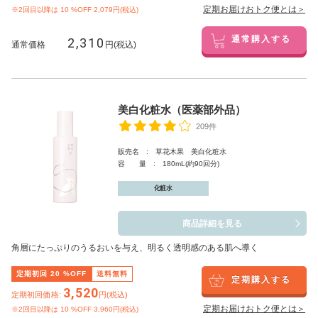
定期お届けおトク便とは＞
※2回目以降は
10
%OFF 2,079円(税込)
2,310
通常購入する
通常価格
円(税込)
美白化粧水（医薬部外品）
209件
販売名 : 草花木果 美白化粧水
容 量 : 180mL(約90回分)
化粧水
商品詳細を見る
角層にたっぷりのうるおいを与え、明るく透明感のある肌へ導く
定期初回
20
%OFF
送料無料
定期購入する
3,520
定期初回価格:
円(税込)
定期お届けおトク便とは＞
※2回目以降は
10
%OFF 3,960円(税込)