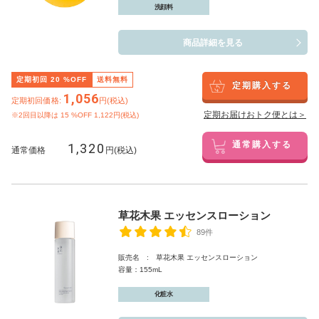
洗顔料
商品詳細を見る
定期初回
20
%OFF
送料無料
定期購入する
1,056
定期初回価格:
円(税込)
定期お届けおトク便とは＞
※2回目以降は
15
%OFF 1,122円(税込)
1,320
通常購入する
通常価格
円(税込)
草花木果 エッセンスローション
89件
販売名 : 草花木果 エッセンスローション
容量：155mL
化粧水