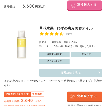
6,600
通常購入する
通常価格
円(税込)
草花木果 ゆずの恵み美容オイル
440件
販売名 : 草花木果 美容オイルN
容 量 : 50mL(約120回分・顔に使用した場合)
美容液・保湿液
ボディケア
スペシャルケア
商品詳細を見る
ゆずの恵みをまるごとつめこんだ、ブースター効果のある2層タイプの美容オ
イル
定期初回
20
%OFF
送料無料
定期購入する
2,640
定期初回価格:
円(税込)
定期お届けおトク便とは＞
※2回目以降は
10
%OFF 2,970円(税込)