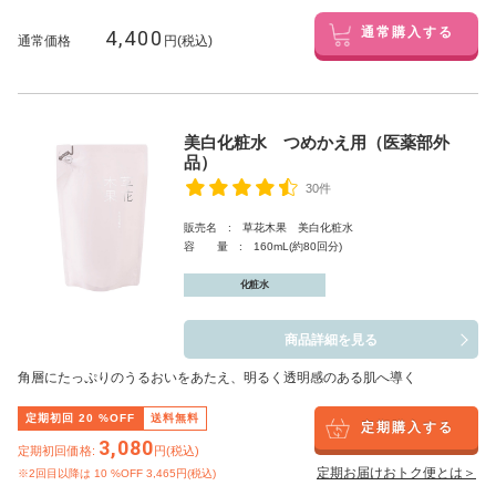
4,400
通常購入する
通常価格
円(税込)
美白化粧水 つめかえ用（医薬部外
品）
30件
販売名 : 草花木果 美白化粧水
容 量 : 160mL(約80回分)
化粧水
商品詳細を見る
角層にたっぷりのうるおいをあたえ、明るく透明感のある肌へ導く
定期初回
20
%OFF
送料無料
定期購入する
3,080
定期初回価格:
円(税込)
定期お届けおトク便とは＞
※2回目以降は
10
%OFF 3,465円(税込)