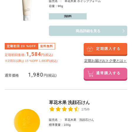
販売名 : 草花木果 ホイップフォーム
容量：90g
洗顔料
商品詳細を見る
定期初回
20
%OFF
送料無料
定期購入する
1,584
定期初回価格:
円(税込)
定期お届けおトク便とは＞
※2回目以降は
15
%OFF 1,683円(税込)
1,980
通常購入する
通常価格
円(税込)
草花木果 洗顔石けん
175件
販売名 : 草花木果 洗顔石けん
標準重量：100g