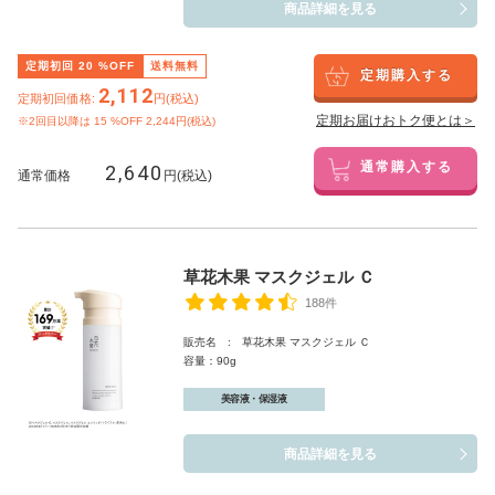
商品詳細を見る
定期初回
20
%OFF
送料無料
定期購入する
2,112
定期初回価格:
円(税込)
定期お届けおトク便とは＞
※2回目以降は
15
%OFF 2,244円(税込)
2,640
通常購入する
通常価格
円(税込)
草花木果 マスクジェル Ｃ
188件
販売名 : 草花木果 マスクジェル Ｃ
容量：90g
美容液・保湿液
商品詳細を見る