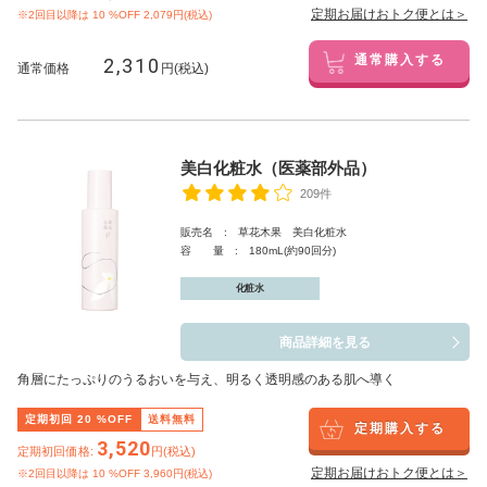
定期お届けおトク便とは＞
※2回目以降は
10
%OFF 2,079円(税込)
2,310
通常購入する
通常価格
円(税込)
美白化粧水（医薬部外品）
209件
販売名 : 草花木果 美白化粧水
容 量 : 180mL(約90回分)
化粧水
商品詳細を見る
角層にたっぷりのうるおいを与え、明るく透明感のある肌へ導く
定期初回
20
%OFF
送料無料
定期購入する
3,520
定期初回価格:
円(税込)
定期お届けおトク便とは＞
※2回目以降は
10
%OFF 3,960円(税込)