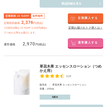
商品詳細を見る
定期初回
20
%OFF
送料無料
定期購入する
2,376
定期初回価格:
円(税込)
定期お届けおトク便とは＞
※2回目以降は
15
%OFF 2,244円(税込)
でつめかえ用をお届けします。
2,970
通常購入する
通常価格
円(税込)
草花木果 エッセンスローション（つめ
かえ用）
31件
販売名 : 草花木果 エッセンスローション
容量：155mL
化粧水