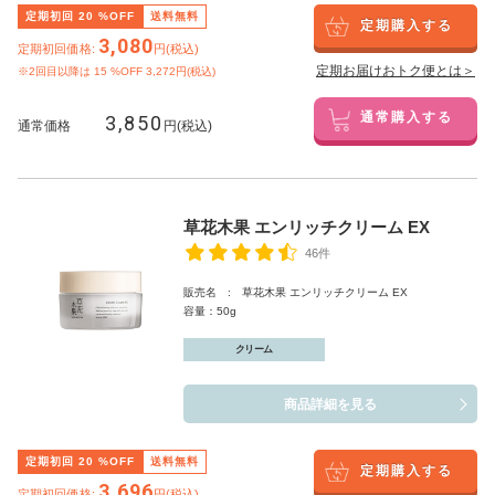
定期初回
20
%OFF
送料無料
定期購入する
3,080
定期初回価格:
円(税込)
定期お届けおトク便とは＞
※2回目以降は
15
%OFF 3,272円(税込)
3,850
通常購入する
通常価格
円(税込)
草花木果 エンリッチクリーム EX
46件
販売名 : 草花木果 エンリッチクリーム EX
容量：50g
クリーム
商品詳細を見る
定期初回
20
%OFF
送料無料
定期購入する
3,696
定期初回価格:
円(税込)