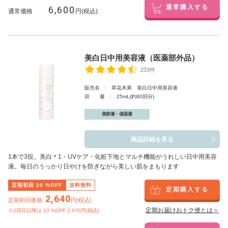
6,600
通常購入する
通常価格
円(税込)
美白日中用美容液（医薬部外品）
233件
販売名 : 草花木果 美白日中用美容液
容 量 : 25mL(約80回分)
美容液・保湿液
商品詳細を見る
1本で3役。美白
＊1
・UVケア・化粧下地とマルチ機能がうれしい日中用美容
液。毎日のうっかり日やけを防ぎながら美しい肌をまもります
定期初回
20
%OFF
送料無料
定期購入する
2,640
定期初回価格:
円(税込)
定期お届けおトク便とは＞
※2回目以降は
10
%OFF 2,970円(税込)