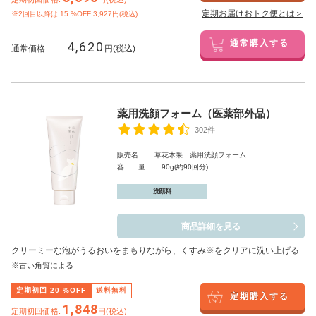
定期お届けおトク便とは＞
※2回目以降は
15
%OFF 3,927円(税込)
4,620
通常購入する
通常価格
円(税込)
薬用洗顔フォーム（医薬部外品）
302件
販売名 : 草花木果 薬用洗顔フォーム
容 量 : 90g(約90回分)
洗顔料
商品詳細を見る
クリーミーな泡がうるおいをまもりながら、くすみ※をクリアに洗い上げる
※古い角質による
定期初回
20
%OFF
送料無料
定期購入する
1,848
定期初回価格:
円(税込)