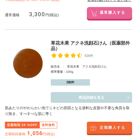
3,300
通常購入する
通常価格
円(税込)
草花木果 アクネ洗顔石けん（医薬部外
品）
426件
販売名 : 草花木果 アクネ洗顔石けん
標準重量：100g
洗顔料
商品詳細を見る
肌あたりのやわらかい泡でニキビの原因となる過剰な皮脂や不要な角質を取
り除き、すべすべな肌に導く
定期初回
20
%OFF
送料無料
定期購入する
1,056
定期初回価格:
円(税込)