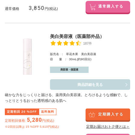
3,850
通常購入する
通常価格
円(税込)
美白美容液（医薬部外品）
187件
販売名 : 草花木果 美白美容液
容 量 : 30mL(約90回分)
美容液・保湿液
商品詳細を見る
確かな力をじっくりと届ける、薬用美白美容液。とろけるような感触で、し
っとりとうるおった透明感のある肌へ
定期初回
20
%OFF
送料無料
定期購入する
5,280
定期初回価格:
円(税込)
定期お届けおトク便とは＞
※2回目以降は
15
%OFF 5,610円(税込)