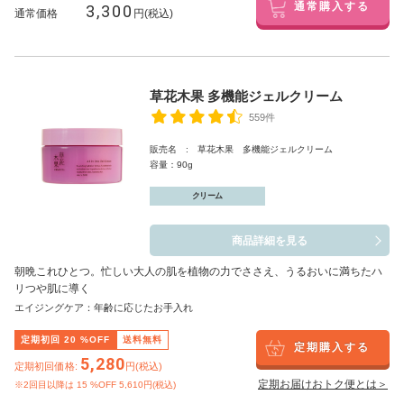
3,300
通常購入する
通常価格
円(税込)
草花木果 多機能ジェルクリーム
559件
販売名 : 草花木果 多機能ジェルクリーム
容量：90g
クリーム
商品詳細を見る
朝晩これひとつ。忙しい大人の肌を植物の力でささえ、うるおいに満ちたハ
リつや肌に導く
エイジングケア：年齢に応じたお手入れ
定期初回
20
%OFF
送料無料
定期購入する
5,280
定期初回価格:
円(税込)
定期お届けおトク便とは＞
※2回目以降は
15
%OFF 5,610円(税込)