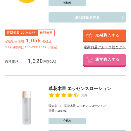
洗顔料
商品詳細を見る
定期初回
20
%OFF
送料無料
定期購入する
1,056
定期初回価格:
円(税込)
定期お届けおトク便とは＞
※2回目以降は
15
%OFF 1,122円(税込)
1,320
通常購入する
通常価格
円(税込)
草花木果 エッセンスローション
88件
販売名 : 草花木果 エッセンスローション
容量：155mL
化粧水