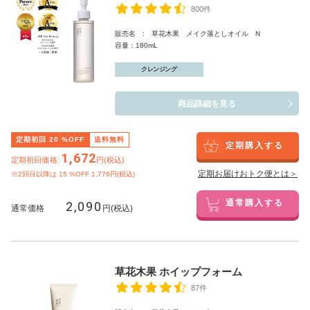
800件
販売名 : 草花木果 メイク落としオイル N
容量：180mL
クレンジング
商品詳細を見る
定期初回
20
%OFF
送料無料
定期購入する
1,672
定期初回価格:
円(税込)
定期お届けおトク便とは＞
※2回目以降は
15
%OFF 1,776円(税込)
2,090
通常購入する
通常価格
円(税込)
草花木果 ホイップフォーム
87件