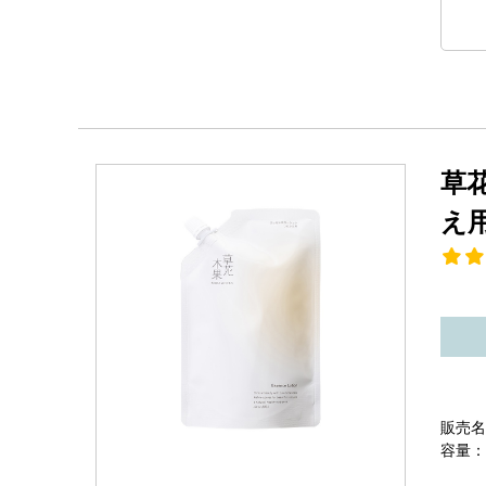
草
え
販売名
容量：