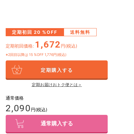
定期初回
20
%OFF
送料無料
1,672
定期初回価格:
円(税込)
※2回目以降は
15
%OFF 1,776円(税込)
定期購入する
定期お届けおトク便とは＞
通常価格
2,090
円(税込)
通常購入する