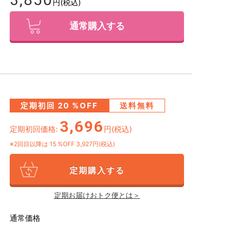
円(税込)
通常購入する
定期初回
20
%OFF
送料無料
3,696
定期初回価格:
円(税込)
※2回目以降は
15
%OFF 3,927円(税込)
定期購入する
定期お届けおトク便とは＞
通常価格