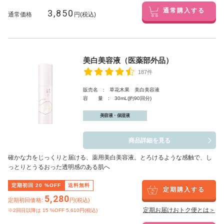
3,850
通常購入する
通常価格
円(税込)
美白美容液（医薬部外品）
187件
販売名 : 草花木果 美白美容液
容 量 : 30mL(約90回分)
美容液・保湿液
商品詳細を見る
確かな力をじっくりと届ける、薬用美白美容液。とろけるような感触で、し
っとりとうるおった透明感のある肌へ
定期初回
20
%OFF
送料無料
定期購入する
5,280
定期初回価格:
円(税込)
定期お届けおトク便とは＞
※2回目以降は
15
%OFF 5,610円(税込)