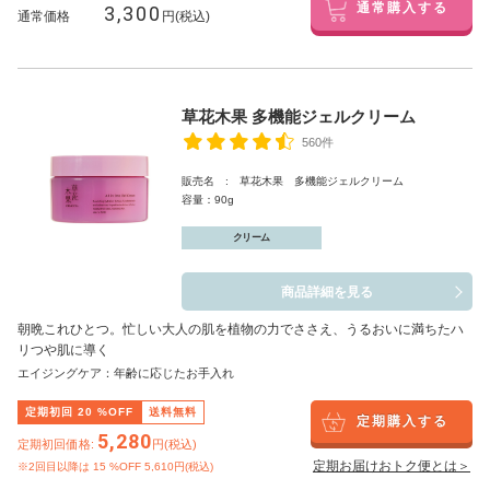
3,300
通常購入する
通常価格
円(税込)
草花木果 多機能ジェルクリーム
560件
販売名 : 草花木果 多機能ジェルクリーム
容量：90g
クリーム
商品詳細を見る
朝晩これひとつ。忙しい大人の肌を植物の力でささえ、うるおいに満ちたハ
リつや肌に導く
エイジングケア：年齢に応じたお手入れ
定期初回
20
%OFF
送料無料
定期購入する
5,280
定期初回価格:
円(税込)
定期お届けおトク便とは＞
※2回目以降は
15
%OFF 5,610円(税込)