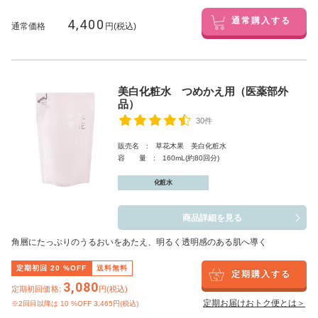
4,400
通常購入する
通常価格
円(税込)
美白化粧水 つめかえ用（医薬部外
品）
30件
販売名 : 草花木果 美白化粧水
容 量 : 160mL(約80回分)
化粧水
商品詳細を見る
角層にたっぷりのうるおいをあたえ、明るく透明感のある肌へ導く
定期初回
20
%OFF
送料無料
定期購入する
3,080
定期初回価格:
円(税込)
定期お届けおトク便とは＞
※2回目以降は
10
%OFF 3,465円(税込)