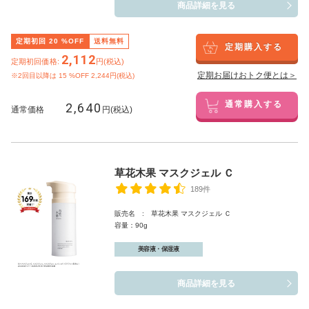
商品詳細を見る
定期初回
20
%OFF
送料無料
定期購入する
2,112
定期初回価格:
円(税込)
定期お届けおトク便とは＞
※2回目以降は
15
%OFF 2,244円(税込)
2,640
通常購入する
通常価格
円(税込)
草花木果 マスクジェル Ｃ
189件
販売名 : 草花木果 マスクジェル Ｃ
容量：90g
美容液・保湿液
商品詳細を見る