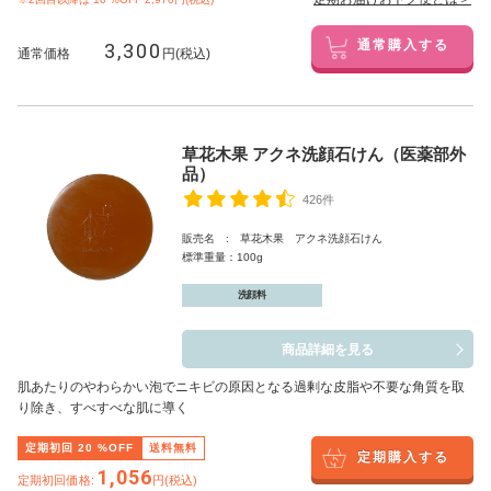
3,300
通常購入する
通常価格
円(税込)
草花木果 アクネ洗顔石けん（医薬部外
品）
426件
販売名 : 草花木果 アクネ洗顔石けん
標準重量：100g
洗顔料
商品詳細を見る
肌あたりのやわらかい泡でニキビの原因となる過剰な皮脂や不要な角質を取
り除き、すべすべな肌に導く
定期初回
20
%OFF
送料無料
定期購入する
1,056
定期初回価格:
円(税込)