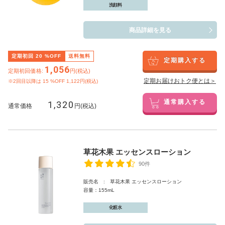
洗顔料
商品詳細を見る
定期初回
20
%OFF
送料無料
定期購入する
1,056
定期初回価格:
円(税込)
定期お届けおトク便とは＞
※2回目以降は
15
%OFF 1,122円(税込)
1,320
通常購入する
通常価格
円(税込)
草花木果 エッセンスローション
90件
販売名 : 草花木果 エッセンスローション
容量：155mL
化粧水