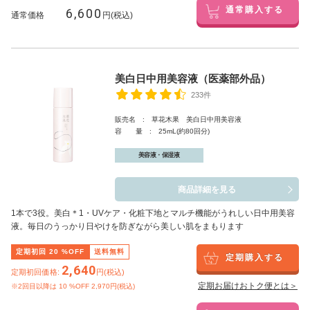
6,600
通常購入する
通常価格
円(税込)
美白日中用美容液（医薬部外品）
233件
販売名 : 草花木果 美白日中用美容液
容 量 : 25mL(約80回分)
美容液・保湿液
商品詳細を見る
1本で3役。美白
＊1
・UVケア・化粧下地とマルチ機能がうれしい日中用美容
液。毎日のうっかり日やけを防ぎながら美しい肌をまもります
定期初回
20
%OFF
送料無料
定期購入する
2,640
定期初回価格:
円(税込)
定期お届けおトク便とは＞
※2回目以降は
10
%OFF 2,970円(税込)