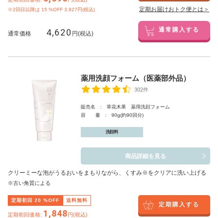
定期お届けおトク便とは＞
※2回目以降は
15
%OFF 3,927円(税込)
4,620
通常購入する
通常価格
円(税込)
薬用洗顔フォーム（医薬部外品）
302件
販売名 : 草花木果 薬用洗顔フォーム
容 量 : 90g(約90回分)
洗顔料
商品詳細を見る
クリーミーな泡がうるおいをまもりながら、くすみ※をクリアに洗い上げる
※古い角質による
定期初回
20
%OFF
送料無料
定期購入する
1,848
定期初回価格:
円(税込)