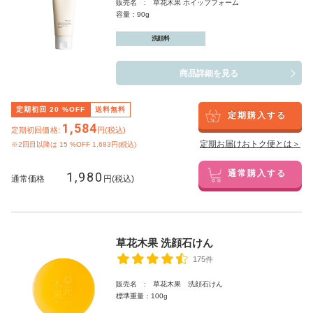
販売名 : 草花木果 ホイップフォーム
容量：90g
洗顔料
商品詳細を見る
定期初回
20
%OFF
送料無料
定期購入する
1,584
定期初回価格:
円(税込)
定期お届けおトク便とは＞
※2回目以降は
15
%OFF 1,683円(税込)
1,980
通常購入する
通常価格
円(税込)
草花木果 洗顔石けん
175件
販売名 : 草花木果 洗顔石けん
標準重量：100g