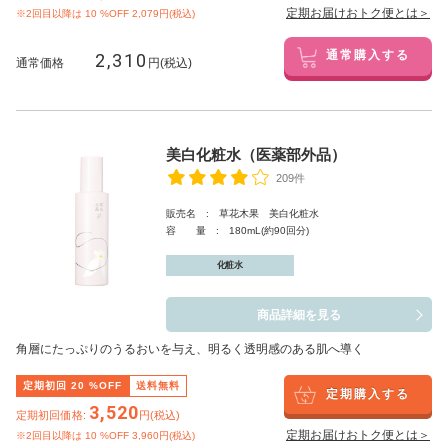
定期お届けおトク便とは＞
※2回目以降は
10
%OFF 2,079円(税込)
2,310
通常購入する
通常価格
円(税込)
美白化粧水（医薬部外品）
209件
販売名 : 草花木果 美白化粧水
容 量 : 180mL(約90回分)
化粧水
商品詳細を見る
角層にたっぷりのうるおいを与え、明るく透明感のある肌へ導く
定期初回
20
%OFF
送料無料
定期購入する
3,520
定期初回価格:
円(税込)
定期お届けおトク便とは＞
※2回目以降は
10
%OFF 3,960円(税込)