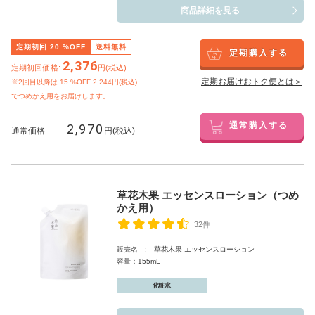
商品詳細を見る
定期初回
20
%OFF
送料無料
定期購入する
2,376
定期初回価格:
円(税込)
定期お届けおトク便とは＞
※2回目以降は
15
%OFF 2,244円(税込)
でつめかえ用をお届けします。
2,970
通常購入する
通常価格
円(税込)
草花木果 エッセンスローション（つめ
かえ用）
32件
販売名 : 草花木果 エッセンスローション
容量：155mL
化粧水