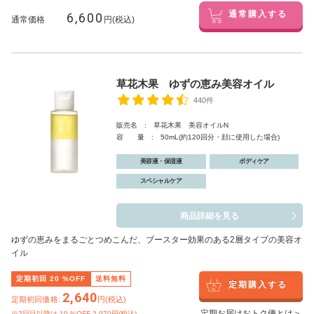
6,600
通常購入する
通常価格
円(税込)
草花木果 ゆずの恵み美容オイル
440件
販売名 : 草花木果 美容オイルN
容 量 : 50mL(約120回分・顔に使用した場合)
美容液・保湿液
ボディケア
スペシャルケア
商品詳細を見る
ゆずの恵みをまるごとつめこんだ、ブースター効果のある2層タイプの美容オ
イル
定期初回
20
%OFF
送料無料
定期購入する
2,640
定期初回価格:
円(税込)
定期お届けおトク便とは＞
※2回目以降は
10
%OFF 2,970円(税込)