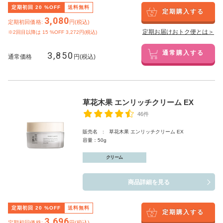
定期初回
20
%OFF
送料無料
定期購入する
3,080
定期初回価格:
円(税込)
定期お届けおトク便とは＞
※2回目以降は
15
%OFF 3,272円(税込)
3,850
通常購入する
通常価格
円(税込)
草花木果 エンリッチクリーム EX
46件
販売名 : 草花木果 エンリッチクリーム EX
容量：50g
クリーム
商品詳細を見る
定期初回
20
%OFF
送料無料
定期購入する
3,696
定期初回価格:
円(税込)