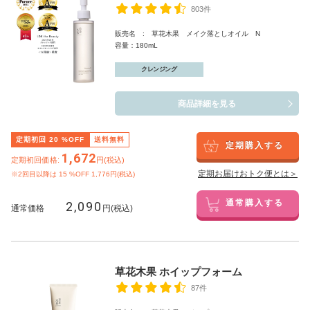
803件
販売名 : 草花木果 メイク落としオイル N
容量：180mL
クレンジング
商品詳細を見る
定期初回
20
%OFF
送料無料
定期購入する
1,672
定期初回価格:
円(税込)
定期お届けおトク便とは＞
※2回目以降は
15
%OFF 1,776円(税込)
2,090
通常購入する
通常価格
円(税込)
草花木果 ホイップフォーム
87件