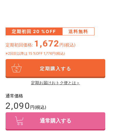
定期初回
20
%OFF
送料無料
1,672
定期初回価格:
円(税込)
※2回目以降は
15
%OFF 1,776円(税込)
定期購入する
定期お届けおトク便とは＞
通常価格
2,090
円(税込)
通常購入する