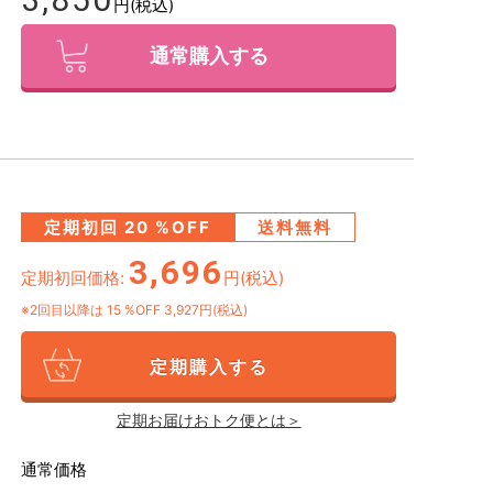
円(税込)
通常購入する
定期初回
20
%OFF
送料無料
3,696
定期初回価格:
円(税込)
※2回目以降は
15
%OFF 3,927円(税込)
定期購入する
定期お届けおトク便とは＞
通常価格