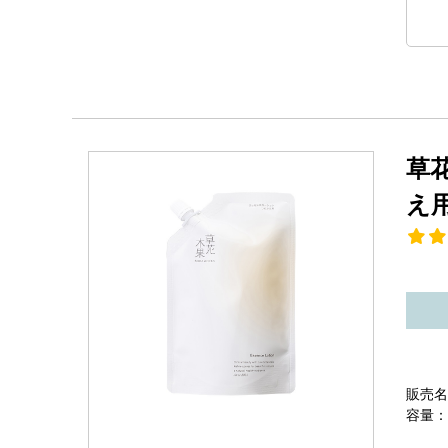
草
え
販売名
容量：