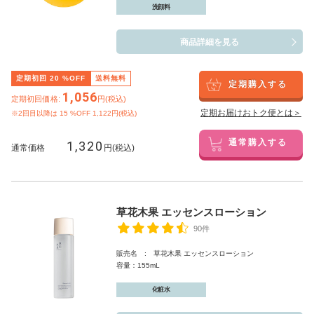
洗顔料
商品詳細を見る
定期初回
20
%OFF
送料無料
定期購入する
1,056
定期初回価格:
円(税込)
定期お届けおトク便とは＞
※2回目以降は
15
%OFF 1,122円(税込)
1,320
通常購入する
通常価格
円(税込)
草花木果 エッセンスローション
90件
販売名 : 草花木果 エッセンスローション
容量：155mL
化粧水