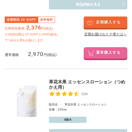
商品詳細を見る
定期初回
20
%OFF
送料無料
定期購入する
2,376
定期初回価格:
円(税込)
定期お届けおトク便とは＞
※2回目以降は
15
%OFF 2,244円(税込)
でつめかえ用をお届けします。
2,970
通常購入する
通常価格
円(税込)
草花木果 エッセンスローション（つめ
かえ用）
32件
販売名 : 草花木果 エッセンスローション
容量：155mL
化粧水