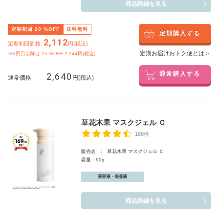
商品詳細を見る
定期初回
20
%OFF
送料無料
定期購入する
2,112
定期初回価格:
円(税込)
定期お届けおトク便とは＞
※2回目以降は
15
%OFF 2,244円(税込)
2,640
通常購入する
通常価格
円(税込)
草花木果 マスクジェル Ｃ
189件
販売名 : 草花木果 マスクジェル Ｃ
容量：90g
美容液・保湿液
商品詳細を見る