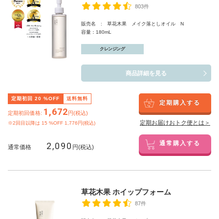
803件
販売名 : 草花木果 メイク落としオイル N
容量：180mL
クレンジング
商品詳細を見る
定期初回
20
%OFF
送料無料
定期購入する
1,672
定期初回価格:
円(税込)
定期お届けおトク便とは＞
※2回目以降は
15
%OFF 1,776円(税込)
2,090
通常購入する
通常価格
円(税込)
草花木果 ホイップフォーム
87件