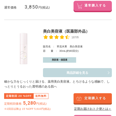
3,850
通常購入する
通常価格
円(税込)
美白美容液（医薬部外品）
187件
販売名 : 草花木果 美白美容液
容 量 : 30mL(約90回分)
美容液・保湿液
商品詳細を見る
確かな力をじっくりと届ける、薬用美白美容液。とろけるような感触で、し
っとりとうるおった透明感のある肌へ
定期初回
20
%OFF
送料無料
定期購入する
5,280
定期初回価格:
円(税込)
定期お届けおトク便とは＞
※2回目以降は
15
%OFF 5,610円(税込)