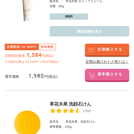
販売名 : 草花木果 ホイップフォーム
容量：90g
洗顔料
商品詳細を見る
定期初回
20
%OFF
送料無料
定期購入する
1,584
定期初回価格:
円(税込)
定期お届けおトク便とは＞
※2回目以降は
15
%OFF 1,683円(税込)
1,980
通常購入する
通常価格
円(税込)
草花木果 洗顔石けん
175件
販売名 : 草花木果 洗顔石けん
標準重量：100g