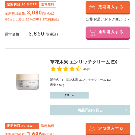
定期初回
20
%OFF
送料無料
定期購入する
3,080
定期初回価格:
円(税込)
定期お届けおトク便とは＞
※2回目以降は
15
%OFF 3,272円(税込)
3,850
通常購入する
通常価格
円(税込)
草花木果 エンリッチクリーム EX
46件
販売名 : 草花木果 エンリッチクリーム EX
容量：50g
クリーム
商品詳細を見る
定期初回
20
%OFF
送料無料
定期購入する
3,696
定期初回価格:
円(税込)