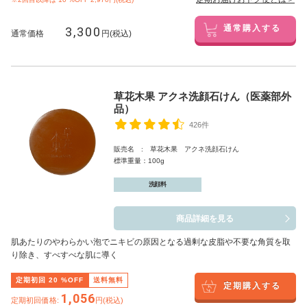
3,300
通常購入する
通常価格
円(税込)
草花木果 アクネ洗顔石けん（医薬部外
品）
426件
販売名 : 草花木果 アクネ洗顔石けん
標準重量：100g
洗顔料
商品詳細を見る
肌あたりのやわらかい泡でニキビの原因となる過剰な皮脂や不要な角質を取
り除き、すべすべな肌に導く
定期初回
20
%OFF
送料無料
定期購入する
1,056
定期初回価格:
円(税込)