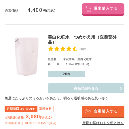
4,400
通常購入する
通常価格
円(税込)
美白化粧水 つめかえ用（医薬部外
品）
30件
販売名 : 草花木果 美白化粧水
容 量 : 160mL(約80回分)
化粧水
商品詳細を見る
角層にたっぷりのうるおいをあたえ、明るく透明感のある肌へ導く
定期初回
20
%OFF
送料無料
定期購入する
3,080
定期初回価格:
円(税込)
定期お届けおトク便とは＞
※2回目以降は
10
%OFF 3,465円(税込)