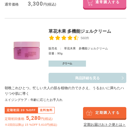
3,300
通常購入する
通常価格
円(税込)
草花木果 多機能ジェルクリーム
560件
販売名 : 草花木果 多機能ジェルクリーム
容量：90g
クリーム
商品詳細を見る
朝晩これひとつ。忙しい大人の肌を植物の力でささえ、うるおいに満ちたハ
リつや肌に導く
エイジングケア：年齢に応じたお手入れ
定期初回
20
%OFF
送料無料
定期購入する
5,280
定期初回価格:
円(税込)
定期お届けおトク便とは＞
※2回目以降は
15
%OFF 5,610円(税込)