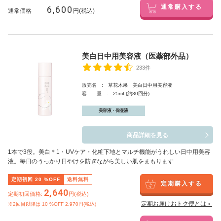
6,600
通常購入する
通常価格
円(税込)
美白日中用美容液（医薬部外品）
233件
販売名 : 草花木果 美白日中用美容液
容 量 : 25mL(約80回分)
美容液・保湿液
商品詳細を見る
1本で3役。美白
＊1
・UVケア・化粧下地とマルチ機能がうれしい日中用美容
液。毎日のうっかり日やけを防ぎながら美しい肌をまもります
定期初回
20
%OFF
送料無料
定期購入する
2,640
定期初回価格:
円(税込)
定期お届けおトク便とは＞
※2回目以降は
10
%OFF 2,970円(税込)