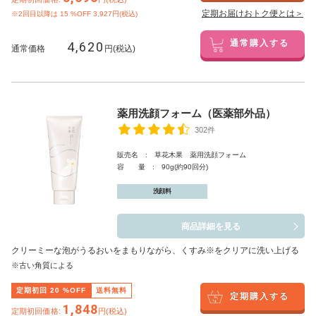
定期お届けおトク便とは＞
※2回目以降は
15
%OFF 3,927円(税込)
4,620
通常購入する
通常価格
円(税込)
薬用洗顔フォーム（医薬部外品）
302件
販売名 : 草花木果 薬用洗顔フォーム
容 量 : 90g(約90回分)
洗顔料
商品詳細を見る
クリーミーな泡がうるおいをまもりながら、くすみ※をクリアに洗い上げる
※古い角質による
定期初回
20
%OFF
送料無料
定期購入する
1,848
定期初回価格:
円(税込)