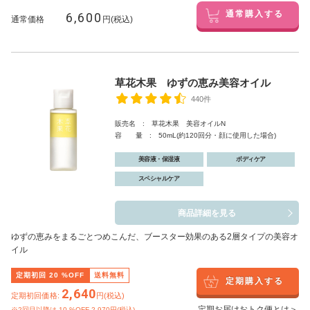
6,600
通常購入する
通常価格
円(税込)
草花木果 ゆずの恵み美容オイル
440件
販売名 : 草花木果 美容オイルN
容 量 : 50mL(約120回分・顔に使用した場合)
美容液・保湿液
ボディケア
スペシャルケア
商品詳細を見る
ゆずの恵みをまるごとつめこんだ、ブースター効果のある2層タイプの美容オ
イル
定期初回
20
%OFF
送料無料
定期購入する
2,640
定期初回価格:
円(税込)
定期お届けおトク便とは＞
※2回目以降は
10
%OFF 2,970円(税込)