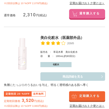
定期お届けおトク便とは＞
※2回目以降は
10
%OFF 2,079円(税込)
2,310
通常購入する
通常価格
円(税込)
美白化粧水（医薬部外品）
209件
販売名 : 草花木果 美白化粧水
容 量 : 180mL(約90回分)
化粧水
商品詳細を見る
角層にたっぷりのうるおいを与え、明るく透明感のある肌へ導く
定期初回
20
%OFF
送料無料
定期購入する
3,520
定期初回価格:
円(税込)
定期お届けおトク便とは＞
※2回目以降は
10
%OFF 3,960円(税込)