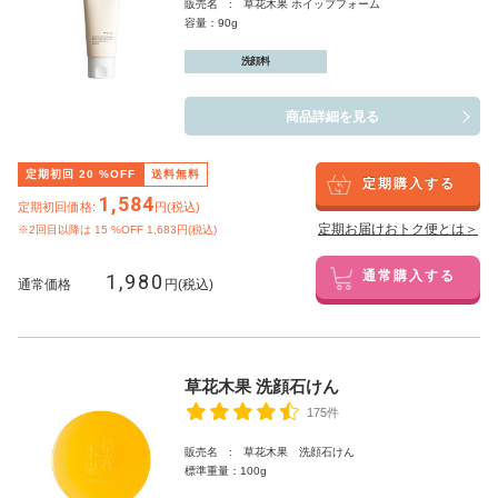
販売名 : 草花木果 ホイップフォーム
容量：90g
洗顔料
商品詳細を見る
定期初回
20
%OFF
送料無料
定期購入する
1,584
定期初回価格:
円(税込)
定期お届けおトク便とは＞
※2回目以降は
15
%OFF 1,683円(税込)
1,980
通常購入する
通常価格
円(税込)
草花木果 洗顔石けん
175件
販売名 : 草花木果 洗顔石けん
標準重量：100g