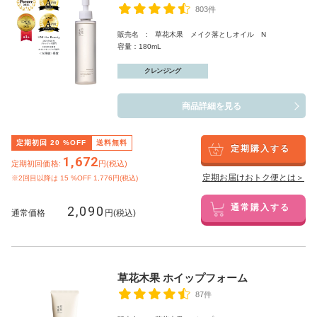
803件
販売名 : 草花木果 メイク落としオイル N
容量：180mL
クレンジング
商品詳細を見る
定期初回
20
%OFF
送料無料
定期購入する
1,672
定期初回価格:
円(税込)
定期お届けおトク便とは＞
※2回目以降は
15
%OFF 1,776円(税込)
2,090
通常購入する
通常価格
円(税込)
草花木果 ホイップフォーム
87件