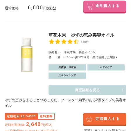
6,600
通常購入する
通常価格
円(税込)
草花木果 ゆずの恵み美容オイル
440件
販売名 : 草花木果 美容オイルN
容 量 : 50mL(約120回分・顔に使用した場合)
美容液・保湿液
ボディケア
スペシャルケア
商品詳細を見る
ゆずの恵みをまるごとつめこんだ、ブースター効果のある2層タイプの美容オ
イル
定期初回
20
%OFF
送料無料
定期購入する
2,640
定期初回価格:
円(税込)
定期お届けおトク便とは＞
※2回目以降は
10
%OFF 2,970円(税込)