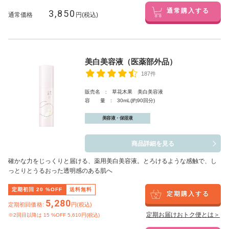
3,850
通常購入する
通常価格
円(税込)
美白美容液（医薬部外品）
187件
販売名 : 草花木果 美白美容液
容 量 : 30mL(約90回分)
美容液・保湿液
商品詳細を見る
確かな力をじっくりと届ける、薬用美白美容液。とろけるような感触で、し
っとりとうるおった透明感のある肌へ
定期初回
20
%OFF
送料無料
定期購入する
5,280
定期初回価格:
円(税込)
定期お届けおトク便とは＞
※2回目以降は
15
%OFF 5,610円(税込)