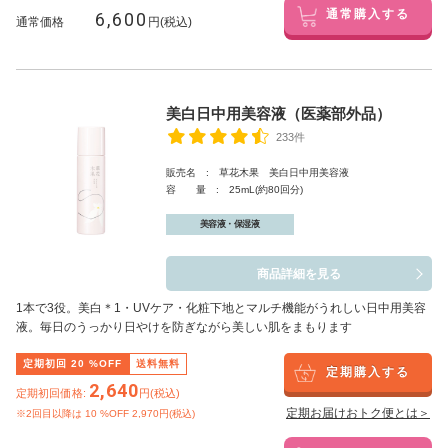
6,600
通常購入する
通常価格
円(税込)
美白日中用美容液（医薬部外品）
233件
販売名 : 草花木果 美白日中用美容液
容 量 : 25mL(約80回分)
美容液・保湿液
商品詳細を見る
1本で3役。美白
＊1
・UVケア・化粧下地とマルチ機能がうれしい日中用美容
液。毎日のうっかり日やけを防ぎながら美しい肌をまもります
定期初回
20
%OFF
送料無料
定期購入する
2,640
定期初回価格:
円(税込)
定期お届けおトク便とは＞
※2回目以降は
10
%OFF 2,970円(税込)