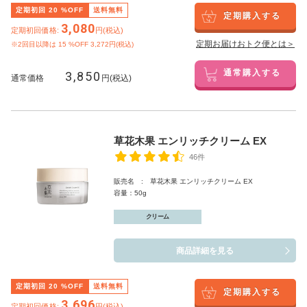
定期初回
20
%OFF
送料無料
定期購入する
3,080
定期初回価格:
円(税込)
定期お届けおトク便とは＞
※2回目以降は
15
%OFF 3,272円(税込)
3,850
通常購入する
通常価格
円(税込)
草花木果 エンリッチクリーム EX
46件
販売名 : 草花木果 エンリッチクリーム EX
容量：50g
クリーム
商品詳細を見る
定期初回
20
%OFF
送料無料
定期購入する
3,696
定期初回価格:
円(税込)