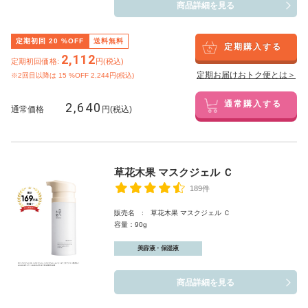
商品詳細を見る
定期初回
20
%OFF
送料無料
定期購入する
2,112
定期初回価格:
円(税込)
定期お届けおトク便とは＞
※2回目以降は
15
%OFF 2,244円(税込)
2,640
通常購入する
通常価格
円(税込)
草花木果 マスクジェル Ｃ
189件
販売名 : 草花木果 マスクジェル Ｃ
容量：90g
美容液・保湿液
商品詳細を見る