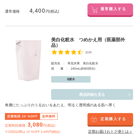
4,400
通常購入する
通常価格
円(税込)
美白化粧水 つめかえ用（医薬部外
品）
30件
販売名 : 草花木果 美白化粧水
容 量 : 160mL(約80回分)
化粧水
商品詳細を見る
角層にたっぷりのうるおいをあたえ、明るく透明感のある肌へ導く
定期初回
20
%OFF
送料無料
定期購入する
3,080
定期初回価格:
円(税込)
定期お届けおトク便とは＞
※2回目以降は
10
%OFF 3,465円(税込)