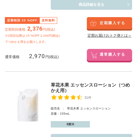
商品詳細を見る
定期初回
20
%OFF
送料無料
定期購入する
2,376
定期初回価格:
円(税込)
定期お届けおトク便とは＞
※2回目以降は
15
%OFF 2,244円(税込)
でつめかえ用をお届けします。
2,970
通常購入する
通常価格
円(税込)
草花木果 エッセンスローション（つめ
かえ用）
31件
販売名 : 草花木果 エッセンスローション
容量：155mL
化粧水