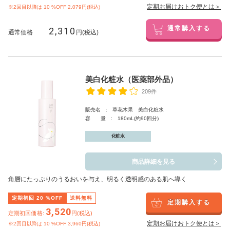
定期お届けおトク便とは＞
※2回目以降は
10
%OFF 2,079円(税込)
2,310
通常購入する
通常価格
円(税込)
美白化粧水（医薬部外品）
209件
販売名 : 草花木果 美白化粧水
容 量 : 180mL(約90回分)
化粧水
商品詳細を見る
角層にたっぷりのうるおいを与え、明るく透明感のある肌へ導く
定期初回
20
%OFF
送料無料
定期購入する
3,520
定期初回価格:
円(税込)
定期お届けおトク便とは＞
※2回目以降は
10
%OFF 3,960円(税込)