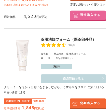
定期お届けおトク便とは＞
※2回目以降は
15
%OFF 3,927円(税込)
4,620
通常購入する
通常価格
円(税込)
薬用洗顔フォーム（医薬部外品）
302件
販売名 : 草花木果 薬用洗顔フォーム
容 量 : 90g(約90回分)
洗顔料
商品詳細を見る
クリーミーな泡がうるおいをまもりながら、くすみ※をクリアに洗い上げる
※古い角質による
定期初回
20
%OFF
送料無料
定期購入する
1,848
定期初回価格:
円(税込)