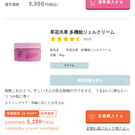
3,300
通常購入する
通常価格
円(税込)
草花木果 多機能ジェルクリーム
560件
販売名 : 草花木果 多機能ジェルクリーム
容量：90g
クリーム
商品詳細を見る
朝晩これひとつ。忙しい大人の肌を植物の力でささえ、うるおいに満ちたハ
リつや肌に導く
エイジングケア：年齢に応じたお手入れ
定期初回
20
%OFF
送料無料
定期購入する
5,280
定期初回価格:
円(税込)
定期お届けおトク便とは＞
※2回目以降は
15
%OFF 5,610円(税込)