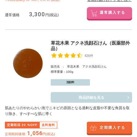
3,300
通常購入する
通常価格
円(税込)
草花木果 アクネ洗顔石けん（医薬部外
品）
426件
販売名 : 草花木果 アクネ洗顔石けん
標準重量：100g
洗顔料
商品詳細を見る
肌あたりのやわらかい泡でニキビの原因となる過剰な皮脂や不要な角質を取
り除き、すべすべな肌に導く
定期初回
20
%OFF
送料無料
定期購入する
1,056
定期初回価格:
円(税込)