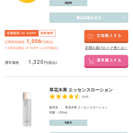
洗顔料
商品詳細を見る
定期初回
20
%OFF
送料無料
定期購入する
1,056
定期初回価格:
円(税込)
定期お届けおトク便とは＞
※2回目以降は
15
%OFF 1,122円(税込)
1,320
通常購入する
通常価格
円(税込)
草花木果 エッセンスローション
89件
販売名 : 草花木果 エッセンスローション
容量：155mL
化粧水