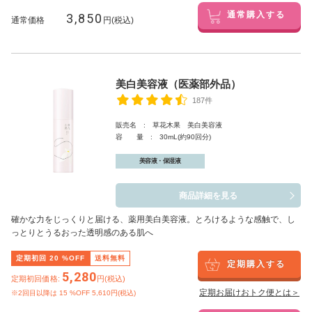
3,850
通常購入する
通常価格
円(税込)
美白美容液（医薬部外品）
187件
販売名 : 草花木果 美白美容液
容 量 : 30mL(約90回分)
美容液・保湿液
商品詳細を見る
確かな力をじっくりと届ける、薬用美白美容液。とろけるような感触で、し
っとりとうるおった透明感のある肌へ
定期初回
20
%OFF
送料無料
定期購入する
5,280
定期初回価格:
円(税込)
定期お届けおトク便とは＞
※2回目以降は
15
%OFF 5,610円(税込)