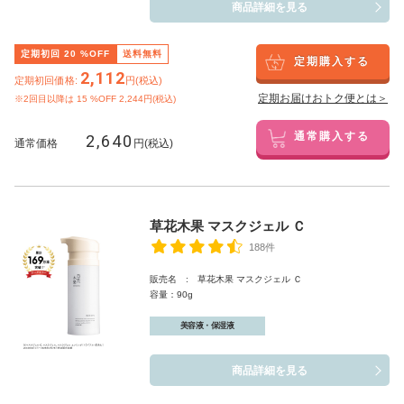
商品詳細を見る
定期初回
20
%OFF
送料無料
定期購入する
2,112
定期初回価格:
円(税込)
定期お届けおトク便とは＞
※2回目以降は
15
%OFF 2,244円(税込)
2,640
通常購入する
通常価格
円(税込)
草花木果 マスクジェル Ｃ
188件
販売名 : 草花木果 マスクジェル Ｃ
容量：90g
美容液・保湿液
商品詳細を見る