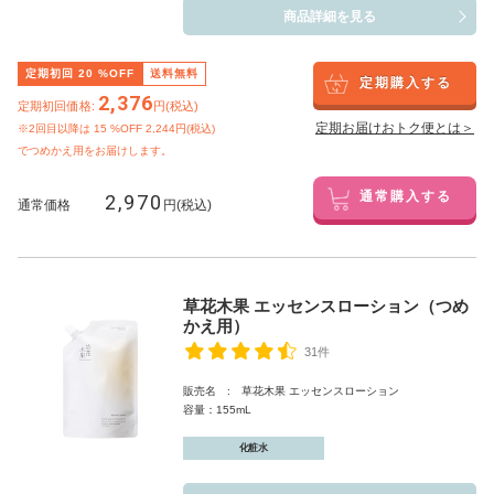
商品詳細を見る
定期初回
20
%OFF
送料無料
定期購入する
2,376
定期初回価格:
円(税込)
定期お届けおトク便とは＞
※2回目以降は
15
%OFF 2,244円(税込)
でつめかえ用をお届けします。
2,970
通常購入する
通常価格
円(税込)
草花木果 エッセンスローション（つめ
かえ用）
31件
販売名 : 草花木果 エッセンスローション
容量：155mL
化粧水