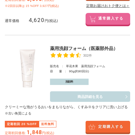
定期お届けおトク便とは＞
※2回目以降は
15
%OFF 3,927円(税込)
4,620
通常購入する
通常価格
円(税込)
薬用洗顔フォーム（医薬部外品）
302件
販売名 : 草花木果 薬用洗顔フォーム
容 量 : 90g(約90回分)
洗顔料
商品詳細を見る
クリーミーな泡がうるおいをまもりながら、くすみ※をクリアに洗い上げる
※古い角質による
定期初回
20
%OFF
送料無料
定期購入する
1,848
定期初回価格:
円(税込)