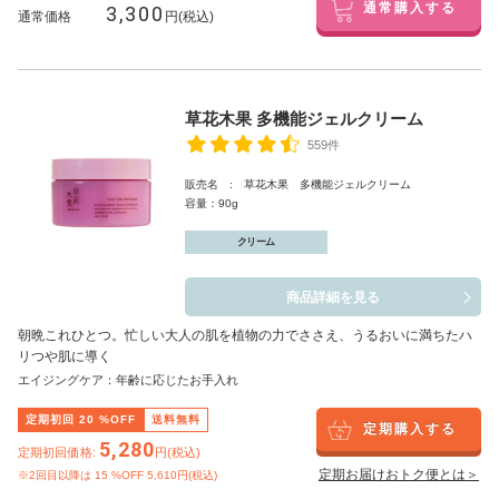
3,300
通常購入する
通常価格
円(税込)
草花木果 多機能ジェルクリーム
559件
販売名 : 草花木果 多機能ジェルクリーム
容量：90g
クリーム
商品詳細を見る
朝晩これひとつ。忙しい大人の肌を植物の力でささえ、うるおいに満ちたハ
リつや肌に導く
エイジングケア：年齢に応じたお手入れ
定期初回
20
%OFF
送料無料
定期購入する
5,280
定期初回価格:
円(税込)
定期お届けおトク便とは＞
※2回目以降は
15
%OFF 5,610円(税込)