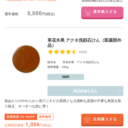
3,300
通常購入する
通常価格
円(税込)
草花木果 アクネ洗顔石けん（医薬部外
品）
426件
販売名 : 草花木果 アクネ洗顔石けん
標準重量：100g
洗顔料
商品詳細を見る
肌あたりのやわらかい泡でニキビの原因となる過剰な皮脂や不要な角質を取
り除き、すべすべな肌に導く
定期初回
20
%OFF
送料無料
定期購入する
1,056
定期初回価格:
円(税込)