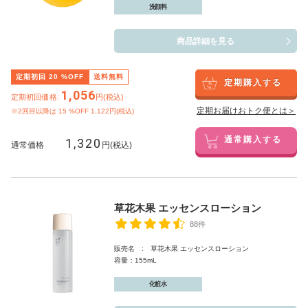
洗顔料
商品詳細を見る
定期初回
20
%OFF
送料無料
定期購入する
1,056
定期初回価格:
円(税込)
定期お届けおトク便とは＞
※2回目以降は
15
%OFF 1,122円(税込)
1,320
通常購入する
通常価格
円(税込)
草花木果 エッセンスローション
88件
販売名 : 草花木果 エッセンスローション
容量：155mL
化粧水