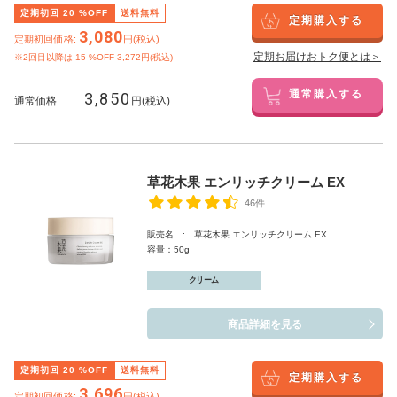
定期初回
20
%OFF
送料無料
定期購入する
3,080
定期初回価格:
円(税込)
定期お届けおトク便とは＞
※2回目以降は
15
%OFF 3,272円(税込)
3,850
通常購入する
通常価格
円(税込)
草花木果 エンリッチクリーム EX
46件
販売名 : 草花木果 エンリッチクリーム EX
容量：50g
クリーム
商品詳細を見る
定期初回
20
%OFF
送料無料
定期購入する
3,696
定期初回価格:
円(税込)