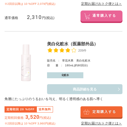
定期お届けおトク便とは＞
※2回目以降は
10
%OFF 2,079円(税込)
2,310
通常購入する
通常価格
円(税込)
美白化粧水（医薬部外品）
209件
販売名 : 草花木果 美白化粧水
容 量 : 180mL(約90回分)
化粧水
商品詳細を見る
角層にたっぷりのうるおいを与え、明るく透明感のある肌へ導く
定期初回
20
%OFF
送料無料
定期購入する
3,520
定期初回価格:
円(税込)
定期お届けおトク便とは＞
※2回目以降は
10
%OFF 3,960円(税込)