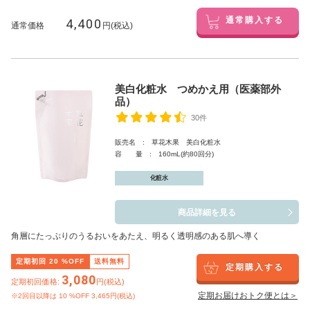
4,400
通常購入する
通常価格
円(税込)
美白化粧水 つめかえ用（医薬部外
品）
30件
販売名 : 草花木果 美白化粧水
容 量 : 160mL(約80回分)
化粧水
商品詳細を見る
角層にたっぷりのうるおいをあたえ、明るく透明感のある肌へ導く
定期初回
20
%OFF
送料無料
定期購入する
3,080
定期初回価格:
円(税込)
定期お届けおトク便とは＞
※2回目以降は
10
%OFF 3,465円(税込)