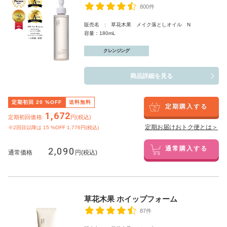
800件
販売名 : 草花木果 メイク落としオイル N
容量：180mL
クレンジング
商品詳細を見る
定期初回
20
%OFF
送料無料
定期購入する
1,672
定期初回価格:
円(税込)
定期お届けおトク便とは＞
※2回目以降は
15
%OFF 1,776円(税込)
2,090
通常購入する
通常価格
円(税込)
草花木果 ホイップフォーム
87件