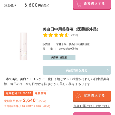
6,600
通常購入する
通常価格
円(税込)
美白日中用美容液（医薬部外品）
233件
販売名 : 草花木果 美白日中用美容液
容 量 : 25mL(約80回分)
美容液・保湿液
商品詳細を見る
1本で3役。美白
＊1
・UVケア・化粧下地とマルチ機能がうれしい日中用美容
液。毎日のうっかり日やけを防ぎながら美しい肌をまもります
定期初回
20
%OFF
送料無料
定期購入する
2,640
定期初回価格:
円(税込)
定期お届けおトク便とは＞
※2回目以降は
10
%OFF 2,970円(税込)