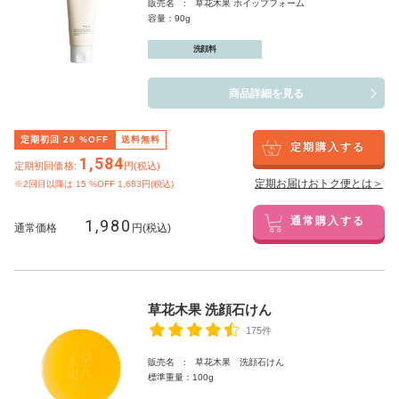
販売名 : 草花木果 ホイップフォーム
容量：90g
洗顔料
商品詳細を見る
定期初回
20
%OFF
送料無料
定期購入する
1,584
定期初回価格:
円(税込)
定期お届けおトク便とは＞
※2回目以降は
15
%OFF 1,683円(税込)
1,980
通常購入する
通常価格
円(税込)
草花木果 洗顔石けん
175件
販売名 : 草花木果 洗顔石けん
標準重量：100g