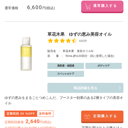
6,600
通常購入する
通常価格
円(税込)
草花木果 ゆずの恵み美容オイル
440件
販売名 : 草花木果 美容オイルN
容 量 : 50mL(約120回分・顔に使用した場合)
美容液・保湿液
ボディケア
スペシャルケア
商品詳細を見る
ゆずの恵みをまるごとつめこんだ、ブースター効果のある2層タイプの美容オ
イル
定期初回
20
%OFF
送料無料
定期購入する
2,640
定期初回価格:
円(税込)
定期お届けおトク便とは＞
※2回目以降は
10
%OFF 2,970円(税込)