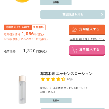
洗顔料
商品詳細を見る
定期初回
20
%OFF
送料無料
定期購入する
1,056
定期初回価格:
円(税込)
定期お届けおトク便とは＞
※2回目以降は
15
%OFF 1,122円(税込)
1,320
通常購入する
通常価格
円(税込)
草花木果 エッセンスローション
88件
販売名 : 草花木果 エッセンスローション
容量：155mL
化粧水