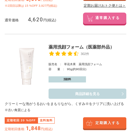
定期お届けおトク便とは＞
※2回目以降は
15
%OFF 3,927円(税込)
4,620
通常購入する
通常価格
円(税込)
薬用洗顔フォーム（医薬部外品）
302件
販売名 : 草花木果 薬用洗顔フォーム
容 量 : 90g(約90回分)
洗顔料
商品詳細を見る
クリーミーな泡がうるおいをまもりながら、くすみ※をクリアに洗い上げる
※古い角質による
定期初回
20
%OFF
送料無料
定期購入する
1,848
定期初回価格:
円(税込)