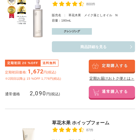
800件
販売名 : 草花木果 メイク落としオイル N
容量：180mL
クレンジング
商品詳細を見る
定期初回
20
%OFF
送料無料
定期購入する
1,672
定期初回価格:
円(税込)
定期お届けおトク便とは＞
※2回目以降は
15
%OFF 1,776円(税込)
2,090
通常購入する
通常価格
円(税込)
草花木果 ホイップフォーム
87件