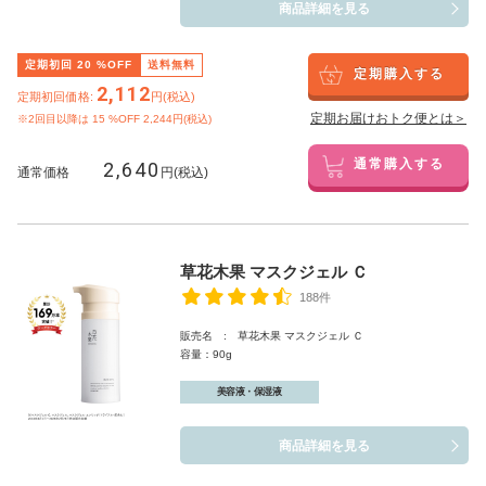
商品詳細を見る
定期初回
20
%OFF
送料無料
定期購入する
2,112
定期初回価格:
円(税込)
定期お届けおトク便とは＞
※2回目以降は
15
%OFF 2,244円(税込)
2,640
通常購入する
通常価格
円(税込)
草花木果 マスクジェル Ｃ
188件
販売名 : 草花木果 マスクジェル Ｃ
容量：90g
美容液・保湿液
商品詳細を見る