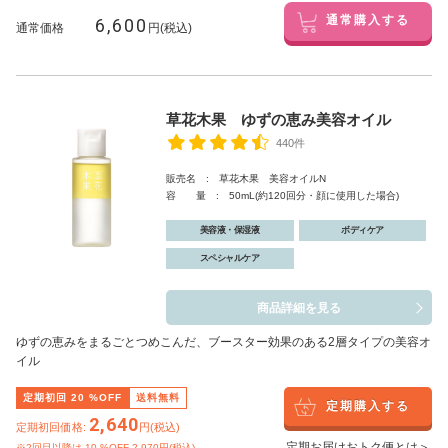
6,600
通常購入する
通常価格
円(税込)
草花木果 ゆずの恵み美容オイル
440件
販売名 : 草花木果 美容オイルN
容 量 : 50mL(約120回分・顔に使用した場合)
美容液・保湿液
ボディケア
スペシャルケア
商品詳細を見る
ゆずの恵みをまるごとつめこんだ、ブースター効果のある2層タイプの美容オ
イル
定期初回
20
%OFF
送料無料
定期購入する
2,640
定期初回価格:
円(税込)
定期お届けおトク便とは＞
※2回目以降は
10
%OFF 2,970円(税込)