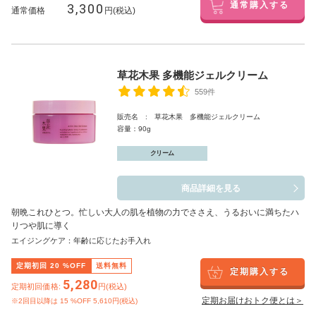
3,300
通常購入する
通常価格
円(税込)
草花木果 多機能ジェルクリーム
559件
販売名 : 草花木果 多機能ジェルクリーム
容量：90g
クリーム
商品詳細を見る
朝晩これひとつ。忙しい大人の肌を植物の力でささえ、うるおいに満ちたハ
リつや肌に導く
エイジングケア：年齢に応じたお手入れ
定期初回
20
%OFF
送料無料
定期購入する
5,280
定期初回価格:
円(税込)
定期お届けおトク便とは＞
※2回目以降は
15
%OFF 5,610円(税込)