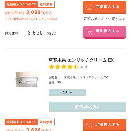
定期初回
20
%OFF
送料無料
定期購入する
3,080
定期初回価格:
円(税込)
定期お届けおトク便とは＞
※2回目以降は
15
%OFF 3,272円(税込)
3,850
通常購入する
通常価格
円(税込)
草花木果 エンリッチクリーム EX
46件
販売名 : 草花木果 エンリッチクリーム EX
容量：50g
クリーム
商品詳細を見る
定期初回
20
%OFF
送料無料
定期購入する
3,696
定期初回価格:
円(税込)