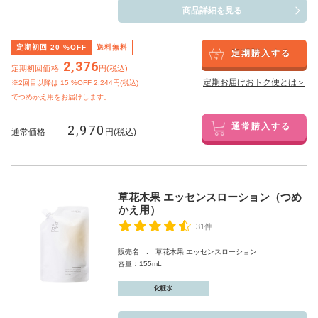
商品詳細を見る
定期初回
20
%OFF
送料無料
定期購入する
2,376
定期初回価格:
円(税込)
定期お届けおトク便とは＞
※2回目以降は
15
%OFF 2,244円(税込)
でつめかえ用をお届けします。
2,970
通常購入する
通常価格
円(税込)
草花木果 エッセンスローション（つめ
かえ用）
31件
販売名 : 草花木果 エッセンスローション
容量：155mL
化粧水