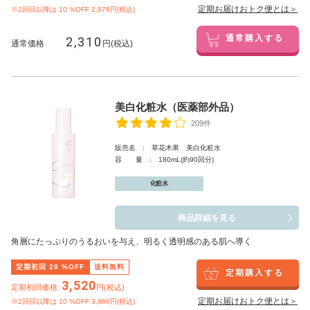
定期お届けおトク便とは＞
※2回目以降は
10
%OFF 2,079円(税込)
2,310
通常購入する
通常価格
円(税込)
美白化粧水（医薬部外品）
209件
販売名 : 草花木果 美白化粧水
容 量 : 180mL(約90回分)
化粧水
商品詳細を見る
角層にたっぷりのうるおいを与え、明るく透明感のある肌へ導く
定期初回
20
%OFF
送料無料
定期購入する
3,520
定期初回価格:
円(税込)
定期お届けおトク便とは＞
※2回目以降は
10
%OFF 3,960円(税込)