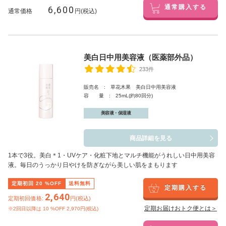
6,600
通常購入する
通常価格
円(税込)
美白日中用美容液（医薬部外品）
233件
販売名 : 草花木果 美白日中用美容液
容 量 : 25mL(約80回分)
美容液・保湿液
商品詳細を見る
1本で3役。美白
＊1
・UVケア・化粧下地とマルチ機能がうれしい日中用美容
液。毎日のうっかり日やけを防ぎながら美しい肌をまもります
定期初回
20
%OFF
送料無料
定期購入する
2,640
定期初回価格:
円(税込)
定期お届けおトク便とは＞
※2回目以降は
10
%OFF 2,970円(税込)