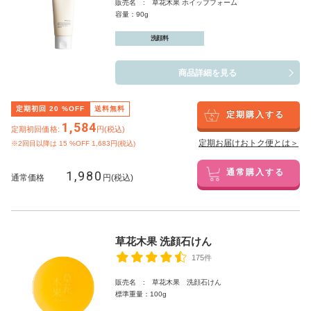
販売名 : 草花木果 ホイップフォーム
容量：90g
洗顔料
商品詳細を見る
定期初回
20
%OFF
送料無料
定期購入する
1,584
定期初回価格:
円(税込)
定期お届けおトク便とは＞
※2回目以降は
15
%OFF 1,683円(税込)
1,980
通常購入する
通常価格
円(税込)
草花木果 洗顔石けん
175件
販売名 : 草花木果 洗顔石けん
標準重量：100g