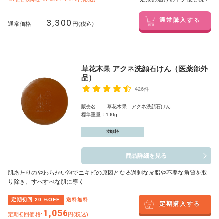
3,300
通常購入する
通常価格
円(税込)
草花木果 アクネ洗顔石けん（医薬部外
品）
426件
販売名 : 草花木果 アクネ洗顔石けん
標準重量：100g
洗顔料
商品詳細を見る
肌あたりのやわらかい泡でニキビの原因となる過剰な皮脂や不要な角質を取
り除き、すべすべな肌に導く
定期初回
20
%OFF
送料無料
定期購入する
1,056
定期初回価格:
円(税込)