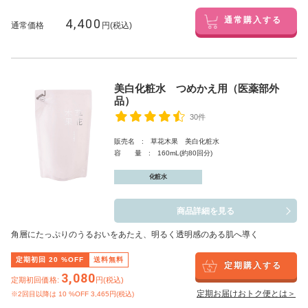
4,400
通常購入する
通常価格
円(税込)
美白化粧水 つめかえ用（医薬部外
品）
30件
販売名 : 草花木果 美白化粧水
容 量 : 160mL(約80回分)
化粧水
商品詳細を見る
角層にたっぷりのうるおいをあたえ、明るく透明感のある肌へ導く
定期初回
20
%OFF
送料無料
定期購入する
3,080
定期初回価格:
円(税込)
定期お届けおトク便とは＞
※2回目以降は
10
%OFF 3,465円(税込)