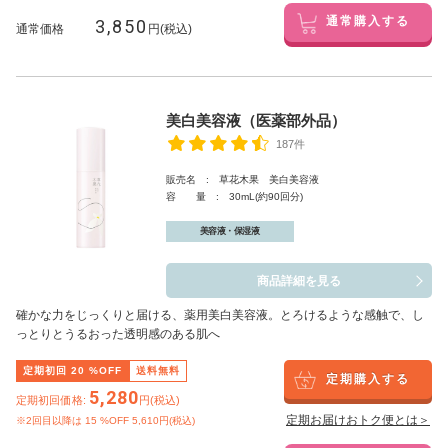
3,850
通常購入する
通常価格
円(税込)
美白美容液（医薬部外品）
187件
販売名 : 草花木果 美白美容液
容 量 : 30mL(約90回分)
美容液・保湿液
商品詳細を見る
確かな力をじっくりと届ける、薬用美白美容液。とろけるような感触で、し
っとりとうるおった透明感のある肌へ
定期初回
20
%OFF
送料無料
定期購入する
5,280
定期初回価格:
円(税込)
定期お届けおトク便とは＞
※2回目以降は
15
%OFF 5,610円(税込)