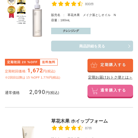
800件
販売名 : 草花木果 メイク落としオイル N
容量：180mL
クレンジング
商品詳細を見る
定期初回
20
%OFF
送料無料
定期購入する
1,672
定期初回価格:
円(税込)
定期お届けおトク便とは＞
※2回目以降は
15
%OFF 1,776円(税込)
2,090
通常購入する
通常価格
円(税込)
草花木果 ホイップフォーム
87件