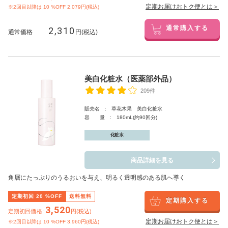
定期お届けおトク便とは＞
※2回目以降は
10
%OFF 2,079円(税込)
2,310
通常購入する
通常価格
円(税込)
美白化粧水（医薬部外品）
209件
販売名 : 草花木果 美白化粧水
容 量 : 180mL(約90回分)
化粧水
商品詳細を見る
角層にたっぷりのうるおいを与え、明るく透明感のある肌へ導く
定期初回
20
%OFF
送料無料
定期購入する
3,520
定期初回価格:
円(税込)
定期お届けおトク便とは＞
※2回目以降は
10
%OFF 3,960円(税込)