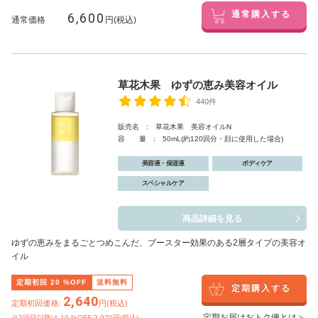
6,600
通常購入する
通常価格
円(税込)
草花木果 ゆずの恵み美容オイル
440件
販売名 : 草花木果 美容オイルN
容 量 : 50mL(約120回分・顔に使用した場合)
美容液・保湿液
ボディケア
スペシャルケア
商品詳細を見る
ゆずの恵みをまるごとつめこんだ、ブースター効果のある2層タイプの美容オ
イル
定期初回
20
%OFF
送料無料
定期購入する
2,640
定期初回価格:
円(税込)
定期お届けおトク便とは＞
※2回目以降は
10
%OFF 2,970円(税込)