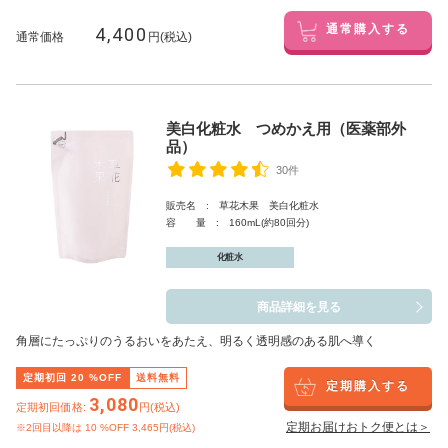
4,400
通常購入する
通常価格
円(税込)
美白化粧水 つめかえ用（医薬部外
品）
30件
販売名 : 草花木果 美白化粧水
容 量 : 160mL(約80回分)
化粧水
商品詳細を見る
角層にたっぷりのうるおいをあたえ、明るく透明感のある肌へ導く
定期初回
20
%OFF
送料無料
定期購入する
3,080
定期初回価格:
円(税込)
定期お届けおトク便とは＞
※2回目以降は
10
%OFF 3,465円(税込)