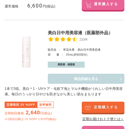
6,600
通常購入する
通常価格
円(税込)
美白日中用美容液（医薬部外品）
233件
販売名 : 草花木果 美白日中用美容液
容 量 : 25mL(約80回分)
美容液・保湿液
商品詳細を見る
1本で3役。美白
＊1
・UVケア・化粧下地とマルチ機能がうれしい日中用美容
液。毎日のうっかり日やけを防ぎながら美しい肌をまもります
定期初回
20
%OFF
送料無料
定期購入する
2,640
定期初回価格:
円(税込)
定期お届けおトク便とは＞
※2回目以降は
10
%OFF 2,970円(税込)