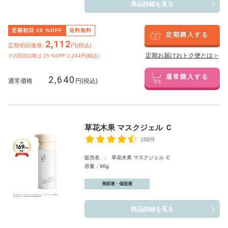
商品詳細を見る
定期初回
20
%OFF
送料無料
定期購入する
2,112
定期初回価格:
円(税込)
定期お届けおトク便とは＞
※2回目以降は
15
%OFF 2,244円(税込)
2,640
通常購入する
通常価格
円(税込)
草花木果 マスクジェル Ｃ
188件
販売名 : 草花木果 マスクジェル Ｃ
容量：90g
美容液・保湿液
商品詳細を見る