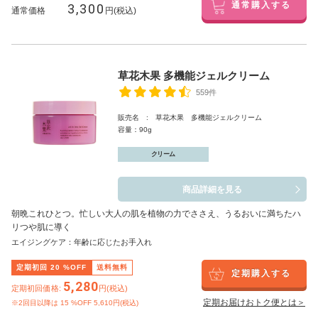
3,300
通常購入する
通常価格
円(税込)
草花木果 多機能ジェルクリーム
559件
販売名 : 草花木果 多機能ジェルクリーム
容量：90g
クリーム
商品詳細を見る
朝晩これひとつ。忙しい大人の肌を植物の力でささえ、うるおいに満ちたハ
リつや肌に導く
エイジングケア：年齢に応じたお手入れ
定期初回
20
%OFF
送料無料
定期購入する
5,280
定期初回価格:
円(税込)
定期お届けおトク便とは＞
※2回目以降は
15
%OFF 5,610円(税込)