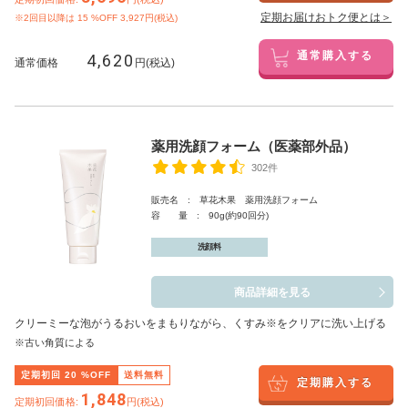
定期お届けおトク便とは＞
※2回目以降は
15
%OFF 3,927円(税込)
4,620
通常購入する
通常価格
円(税込)
薬用洗顔フォーム（医薬部外品）
302件
販売名 : 草花木果 薬用洗顔フォーム
容 量 : 90g(約90回分)
洗顔料
商品詳細を見る
クリーミーな泡がうるおいをまもりながら、くすみ※をクリアに洗い上げる
※古い角質による
定期初回
20
%OFF
送料無料
定期購入する
1,848
定期初回価格:
円(税込)