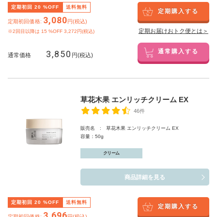
定期初回
20
%OFF
送料無料
定期購入する
3,080
定期初回価格:
円(税込)
定期お届けおトク便とは＞
※2回目以降は
15
%OFF 3,272円(税込)
3,850
通常購入する
通常価格
円(税込)
草花木果 エンリッチクリーム EX
46件
販売名 : 草花木果 エンリッチクリーム EX
容量：50g
クリーム
商品詳細を見る
定期初回
20
%OFF
送料無料
定期購入する
3,696
定期初回価格:
円(税込)