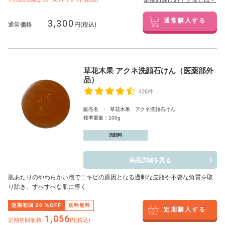
3,300
通常購入する
通常価格
円(税込)
草花木果 アクネ洗顔石けん（医薬部外
品）
426件
販売名 : 草花木果 アクネ洗顔石けん
標準重量：100g
洗顔料
商品詳細を見る
肌あたりのやわらかい泡でニキビの原因となる過剰な皮脂や不要な角質を取
り除き、すべすべな肌に導く
定期初回
20
%OFF
送料無料
定期購入する
1,056
定期初回価格:
円(税込)