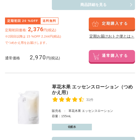
商品詳細を見る
定期初回
20
%OFF
送料無料
定期購入する
2,376
定期初回価格:
円(税込)
定期お届けおトク便とは＞
※2回目以降は
15
%OFF 2,244円(税込)
でつめかえ用をお届けします。
2,970
通常購入する
通常価格
円(税込)
草花木果 エッセンスローション（つめ
かえ用）
31件
販売名 : 草花木果 エッセンスローション
容量：155mL
化粧水