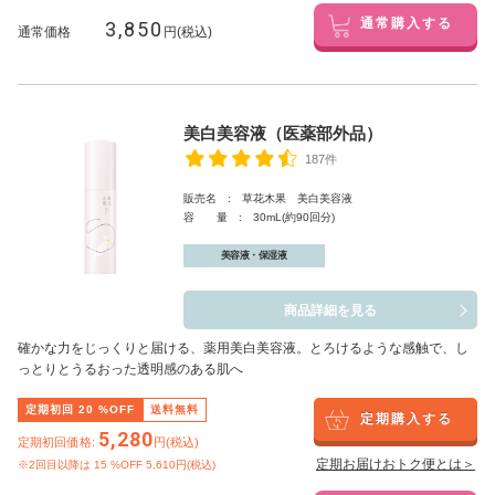
3,850
通常購入する
通常価格
円(税込)
美白美容液（医薬部外品）
187件
販売名 : 草花木果 美白美容液
容 量 : 30mL(約90回分)
美容液・保湿液
商品詳細を見る
確かな力をじっくりと届ける、薬用美白美容液。とろけるような感触で、し
っとりとうるおった透明感のある肌へ
定期初回
20
%OFF
送料無料
定期購入する
5,280
定期初回価格:
円(税込)
定期お届けおトク便とは＞
※2回目以降は
15
%OFF 5,610円(税込)