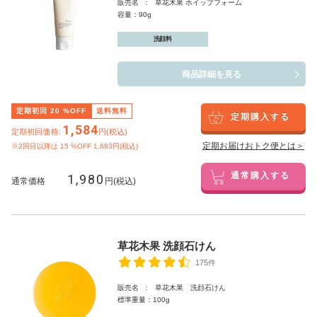
販売名 : 草花木果 ホイップフォーム
容量：90g
洗顔料
商品詳細を見る
定期初回
20
%OFF
送料無料
定期購入する
1,584
定期初回価格:
円(税込)
定期お届けおトク便とは＞
※2回目以降は
15
%OFF 1,683円(税込)
1,980
通常購入する
通常価格
円(税込)
草花木果 洗顔石けん
175件
販売名 : 草花木果 洗顔石けん
標準重量：100g