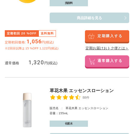
洗顔料
商品詳細を見る
定期初回
20
%OFF
送料無料
定期購入する
1,056
定期初回価格:
円(税込)
定期お届けおトク便とは＞
※2回目以降は
15
%OFF 1,122円(税込)
1,320
通常購入する
通常価格
円(税込)
草花木果 エッセンスローション
88件
販売名 : 草花木果 エッセンスローション
容量：155mL
化粧水