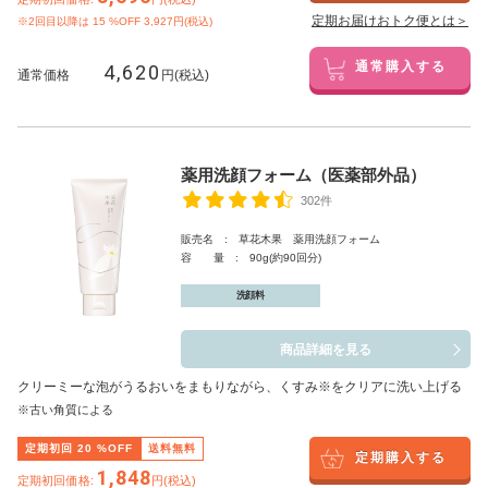
定期お届けおトク便とは＞
※2回目以降は
15
%OFF 3,927円(税込)
4,620
通常購入する
通常価格
円(税込)
薬用洗顔フォーム（医薬部外品）
302件
販売名 : 草花木果 薬用洗顔フォーム
容 量 : 90g(約90回分)
洗顔料
商品詳細を見る
クリーミーな泡がうるおいをまもりながら、くすみ※をクリアに洗い上げる
※古い角質による
定期初回
20
%OFF
送料無料
定期購入する
1,848
定期初回価格:
円(税込)