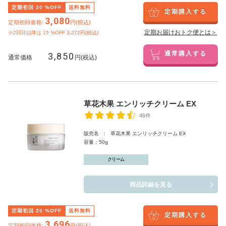
定期初回
20
%OFF
送料無料
定期購入する
3,080
定期初回価格:
円(税込)
定期お届けおトク便とは＞
※2回目以降は
15
%OFF 3,272円(税込)
3,850
通常購入する
通常価格
円(税込)
草花木果 エンリッチクリーム EX
46件
販売名 : 草花木果 エンリッチクリーム EX
容量：50g
クリーム
商品詳細を見る
定期初回
20
%OFF
送料無料
定期購入する
3,696
定期初回価格:
円(税込)