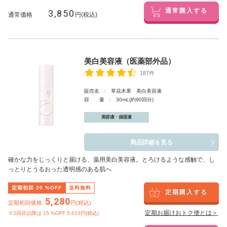
3,850
通常購入する
通常価格
円(税込)
美白美容液（医薬部外品）
187件
販売名 : 草花木果 美白美容液
容 量 : 30mL(約90回分)
美容液・保湿液
商品詳細を見る
確かな力をじっくりと届ける、薬用美白美容液。とろけるような感触で、し
っとりとうるおった透明感のある肌へ
定期初回
20
%OFF
送料無料
定期購入する
5,280
定期初回価格:
円(税込)
定期お届けおトク便とは＞
※2回目以降は
15
%OFF 5,610円(税込)