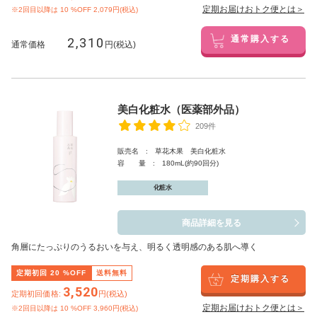
定期お届けおトク便とは＞
※2回目以降は
10
%OFF 2,079円(税込)
2,310
通常購入する
通常価格
円(税込)
美白化粧水（医薬部外品）
209件
販売名 : 草花木果 美白化粧水
容 量 : 180mL(約90回分)
化粧水
商品詳細を見る
角層にたっぷりのうるおいを与え、明るく透明感のある肌へ導く
定期初回
20
%OFF
送料無料
定期購入する
3,520
定期初回価格:
円(税込)
定期お届けおトク便とは＞
※2回目以降は
10
%OFF 3,960円(税込)