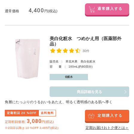
4,400
通常購入する
通常価格
円(税込)
美白化粧水 つめかえ用（医薬部外
品）
30件
販売名 : 草花木果 美白化粧水
容 量 : 160mL(約80回分)
化粧水
商品詳細を見る
角層にたっぷりのうるおいをあたえ、明るく透明感のある肌へ導く
定期初回
20
%OFF
送料無料
定期購入する
3,080
定期初回価格:
円(税込)
定期お届けおトク便とは＞
※2回目以降は
10
%OFF 3,465円(税込)