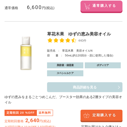
6,600
通常購入する
通常価格
円(税込)
草花木果 ゆずの恵み美容オイル
440件
販売名 : 草花木果 美容オイルN
容 量 : 50mL(約120回分・顔に使用した場合)
美容液・保湿液
ボディケア
スペシャルケア
商品詳細を見る
ゆずの恵みをまるごとつめこんだ、ブースター効果のある2層タイプの美容オ
イル
定期初回
20
%OFF
送料無料
定期購入する
2,640
定期初回価格:
円(税込)
定期お届けおトク便とは＞
※2回目以降は
10
%OFF 2,970円(税込)