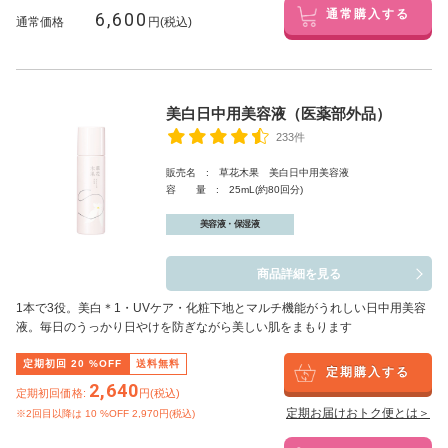
6,600
通常購入する
通常価格
円(税込)
美白日中用美容液（医薬部外品）
233件
販売名 : 草花木果 美白日中用美容液
容 量 : 25mL(約80回分)
美容液・保湿液
商品詳細を見る
1本で3役。美白
＊1
・UVケア・化粧下地とマルチ機能がうれしい日中用美容
液。毎日のうっかり日やけを防ぎながら美しい肌をまもります
定期初回
20
%OFF
送料無料
定期購入する
2,640
定期初回価格:
円(税込)
定期お届けおトク便とは＞
※2回目以降は
10
%OFF 2,970円(税込)