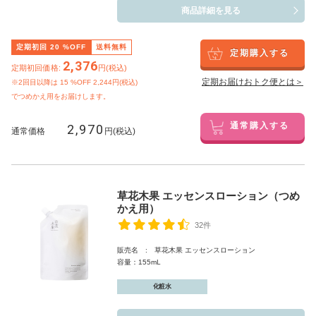
商品詳細を見る
定期初回
20
%OFF
送料無料
定期購入する
2,376
定期初回価格:
円(税込)
定期お届けおトク便とは＞
※2回目以降は
15
%OFF 2,244円(税込)
でつめかえ用をお届けします。
2,970
通常購入する
通常価格
円(税込)
草花木果 エッセンスローション（つめ
かえ用）
32件
販売名 : 草花木果 エッセンスローション
容量：155mL
化粧水