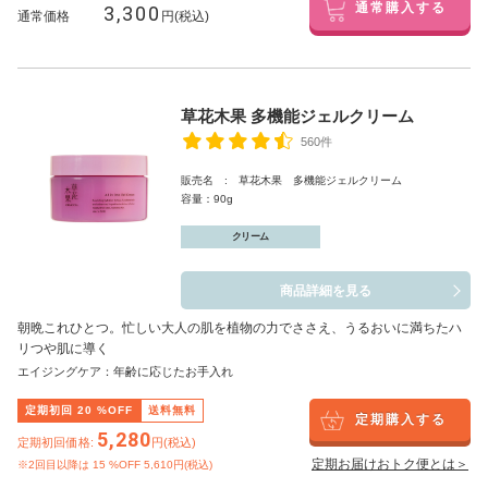
3,300
通常購入する
通常価格
円(税込)
草花木果 多機能ジェルクリーム
560件
販売名 : 草花木果 多機能ジェルクリーム
容量：90g
クリーム
商品詳細を見る
朝晩これひとつ。忙しい大人の肌を植物の力でささえ、うるおいに満ちたハ
リつや肌に導く
エイジングケア：年齢に応じたお手入れ
定期初回
20
%OFF
送料無料
定期購入する
5,280
定期初回価格:
円(税込)
定期お届けおトク便とは＞
※2回目以降は
15
%OFF 5,610円(税込)