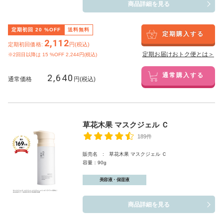
商品詳細を見る
定期初回
20
%OFF
送料無料
定期購入する
2,112
定期初回価格:
円(税込)
定期お届けおトク便とは＞
※2回目以降は
15
%OFF 2,244円(税込)
2,640
通常購入する
通常価格
円(税込)
草花木果 マスクジェル Ｃ
189件
販売名 : 草花木果 マスクジェル Ｃ
容量：90g
美容液・保湿液
商品詳細を見る