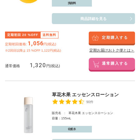
洗顔料
商品詳細を見る
定期初回
20
%OFF
送料無料
定期購入する
1,056
定期初回価格:
円(税込)
定期お届けおトク便とは＞
※2回目以降は
15
%OFF 1,122円(税込)
1,320
通常購入する
通常価格
円(税込)
草花木果 エッセンスローション
90件
販売名 : 草花木果 エッセンスローション
容量：155mL
化粧水