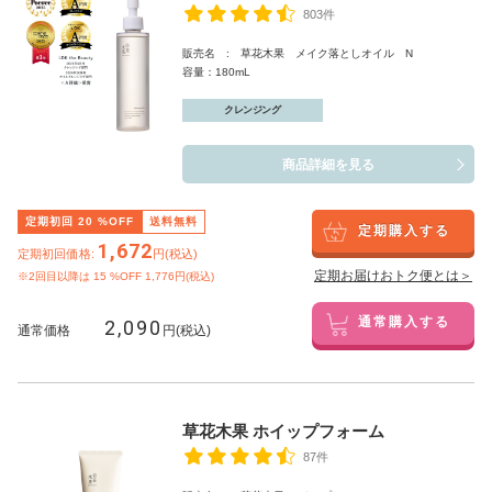
803件
販売名 : 草花木果 メイク落としオイル N
容量：180mL
クレンジング
商品詳細を見る
定期初回
20
%OFF
送料無料
定期購入する
1,672
定期初回価格:
円(税込)
定期お届けおトク便とは＞
※2回目以降は
15
%OFF 1,776円(税込)
2,090
通常購入する
通常価格
円(税込)
草花木果 ホイップフォーム
87件