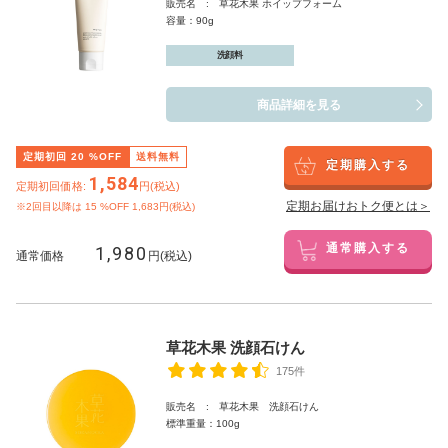
販売名 : 草花木果 ホイップフォーム
容量：90g
洗顔料
商品詳細を見る
定期初回
20
%OFF
送料無料
定期購入する
1,584
定期初回価格:
円(税込)
定期お届けおトク便とは＞
※2回目以降は
15
%OFF 1,683円(税込)
1,980
通常購入する
通常価格
円(税込)
草花木果 洗顔石けん
175件
販売名 : 草花木果 洗顔石けん
標準重量：100g