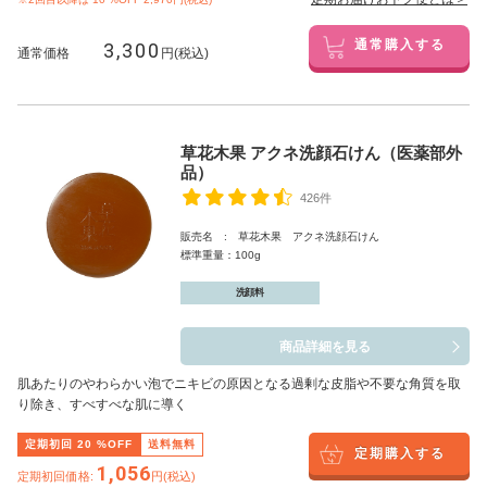
3,300
通常購入する
通常価格
円(税込)
草花木果 アクネ洗顔石けん（医薬部外
品）
426件
販売名 : 草花木果 アクネ洗顔石けん
標準重量：100g
洗顔料
商品詳細を見る
肌あたりのやわらかい泡でニキビの原因となる過剰な皮脂や不要な角質を取
り除き、すべすべな肌に導く
定期初回
20
%OFF
送料無料
定期購入する
1,056
定期初回価格:
円(税込)