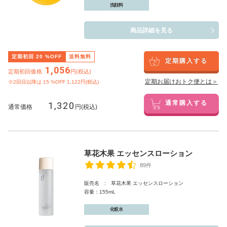
洗顔料
商品詳細を見る
定期初回
20
%OFF
送料無料
定期購入する
1,056
定期初回価格:
円(税込)
定期お届けおトク便とは＞
※2回目以降は
15
%OFF 1,122円(税込)
1,320
通常購入する
通常価格
円(税込)
草花木果 エッセンスローション
89件
販売名 : 草花木果 エッセンスローション
容量：155mL
化粧水