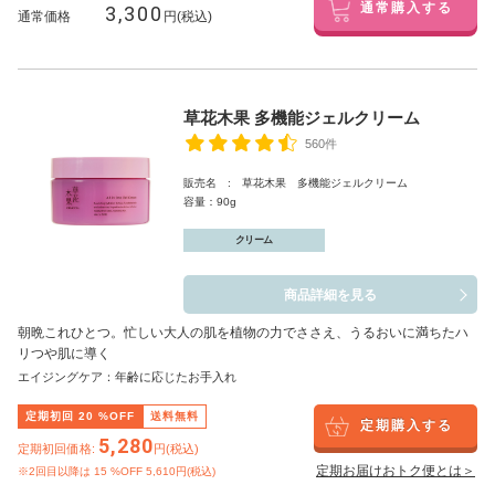
3,300
通常購入する
通常価格
円(税込)
草花木果 多機能ジェルクリーム
560件
販売名 : 草花木果 多機能ジェルクリーム
容量：90g
クリーム
商品詳細を見る
朝晩これひとつ。忙しい大人の肌を植物の力でささえ、うるおいに満ちたハ
リつや肌に導く
エイジングケア：年齢に応じたお手入れ
定期初回
20
%OFF
送料無料
定期購入する
5,280
定期初回価格:
円(税込)
定期お届けおトク便とは＞
※2回目以降は
15
%OFF 5,610円(税込)