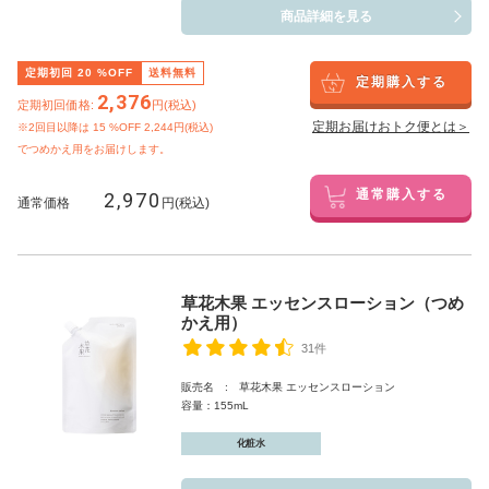
商品詳細を見る
定期初回
20
%OFF
送料無料
定期購入する
2,376
定期初回価格:
円(税込)
定期お届けおトク便とは＞
※2回目以降は
15
%OFF 2,244円(税込)
でつめかえ用をお届けします。
2,970
通常購入する
通常価格
円(税込)
草花木果 エッセンスローション（つめ
かえ用）
31件
販売名 : 草花木果 エッセンスローション
容量：155mL
化粧水