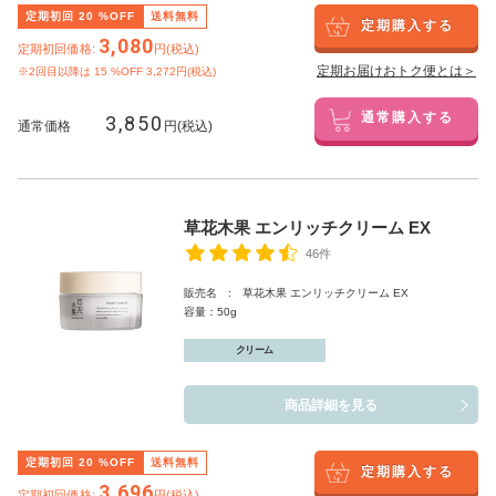
定期初回
20
%OFF
送料無料
定期購入する
3,080
定期初回価格:
円(税込)
定期お届けおトク便とは＞
※2回目以降は
15
%OFF 3,272円(税込)
3,850
通常購入する
通常価格
円(税込)
草花木果 エンリッチクリーム EX
46件
販売名 : 草花木果 エンリッチクリーム EX
容量：50g
クリーム
商品詳細を見る
定期初回
20
%OFF
送料無料
定期購入する
3,696
定期初回価格:
円(税込)