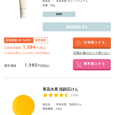
販売名 : 草花木果 ホイップフォーム
容量：90g
洗顔料
商品詳細を見る
定期初回
20
%OFF
送料無料
定期購入する
1,584
定期初回価格:
円(税込)
定期お届けおトク便とは＞
※2回目以降は
15
%OFF 1,683円(税込)
1,980
通常購入する
通常価格
円(税込)
草花木果 洗顔石けん
175件
販売名 : 草花木果 洗顔石けん
標準重量：100g