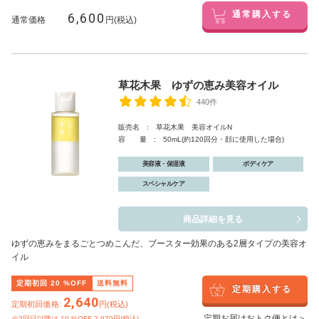
6,600
通常購入する
通常価格
円(税込)
草花木果 ゆずの恵み美容オイル
440件
販売名 : 草花木果 美容オイルN
容 量 : 50mL(約120回分・顔に使用した場合)
美容液・保湿液
ボディケア
スペシャルケア
商品詳細を見る
ゆずの恵みをまるごとつめこんだ、ブースター効果のある2層タイプの美容オ
イル
定期初回
20
%OFF
送料無料
定期購入する
2,640
定期初回価格:
円(税込)
定期お届けおトク便とは＞
※2回目以降は
10
%OFF 2,970円(税込)