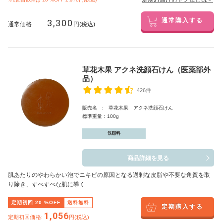
3,300
通常購入する
通常価格
円(税込)
草花木果 アクネ洗顔石けん（医薬部外
品）
426件
販売名 : 草花木果 アクネ洗顔石けん
標準重量：100g
洗顔料
商品詳細を見る
肌あたりのやわらかい泡でニキビの原因となる過剰な皮脂や不要な角質を取
り除き、すべすべな肌に導く
定期初回
20
%OFF
送料無料
定期購入する
1,056
定期初回価格:
円(税込)