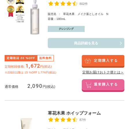
802件
販売名 : 草花木果 メイク落としオイル N
容量：180mL
クレンジング
商品詳細を見る
定期初回
20
%OFF
送料無料
定期購入する
1,672
定期初回価格:
円(税込)
定期お届けおトク便とは＞
※2回目以降は
15
%OFF 1,776円(税込)
2,090
通常購入する
通常価格
円(税込)
草花木果 ホイップフォーム
87件