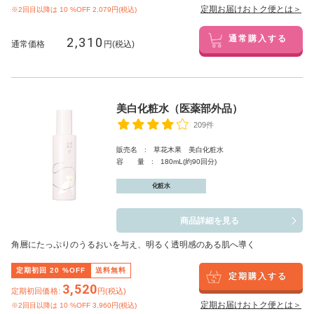
定期お届けおトク便とは＞
※2回目以降は
10
%OFF 2,079円(税込)
2,310
通常購入する
通常価格
円(税込)
美白化粧水（医薬部外品）
209件
販売名 : 草花木果 美白化粧水
容 量 : 180mL(約90回分)
化粧水
商品詳細を見る
角層にたっぷりのうるおいを与え、明るく透明感のある肌へ導く
定期初回
20
%OFF
送料無料
定期購入する
3,520
定期初回価格:
円(税込)
定期お届けおトク便とは＞
※2回目以降は
10
%OFF 3,960円(税込)