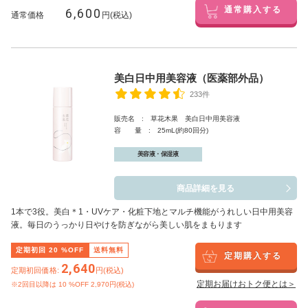
6,600
通常購入する
通常価格
円(税込)
美白日中用美容液（医薬部外品）
233件
販売名 : 草花木果 美白日中用美容液
容 量 : 25mL(約80回分)
美容液・保湿液
商品詳細を見る
1本で3役。美白
＊1
・UVケア・化粧下地とマルチ機能がうれしい日中用美容
液。毎日のうっかり日やけを防ぎながら美しい肌をまもります
定期初回
20
%OFF
送料無料
定期購入する
2,640
定期初回価格:
円(税込)
定期お届けおトク便とは＞
※2回目以降は
10
%OFF 2,970円(税込)