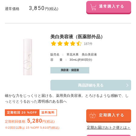
3,850
通常購入する
通常価格
円(税込)
美白美容液（医薬部外品）
187件
販売名 : 草花木果 美白美容液
容 量 : 30mL(約90回分)
美容液・保湿液
商品詳細を見る
確かな力をじっくりと届ける、薬用美白美容液。とろけるような感触で、し
っとりとうるおった透明感のある肌へ
定期初回
20
%OFF
送料無料
定期購入する
5,280
定期初回価格:
円(税込)
定期お届けおトク便とは＞
※2回目以降は
15
%OFF 5,610円(税込)