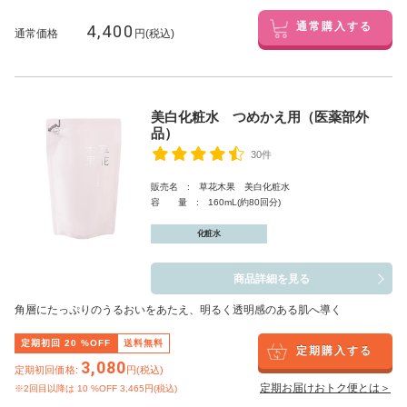
4,400
通常購入する
通常価格
円(税込)
美白化粧水 つめかえ用（医薬部外
品）
30件
販売名 : 草花木果 美白化粧水
容 量 : 160mL(約80回分)
化粧水
商品詳細を見る
角層にたっぷりのうるおいをあたえ、明るく透明感のある肌へ導く
定期初回
20
%OFF
送料無料
定期購入する
3,080
定期初回価格:
円(税込)
定期お届けおトク便とは＞
※2回目以降は
10
%OFF 3,465円(税込)