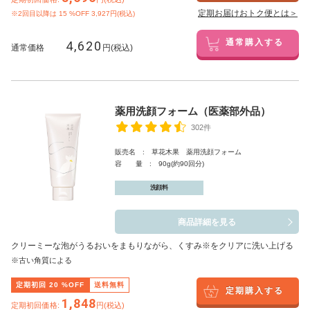
定期お届けおトク便とは＞
※2回目以降は
15
%OFF 3,927円(税込)
4,620
通常購入する
通常価格
円(税込)
薬用洗顔フォーム（医薬部外品）
302件
販売名 : 草花木果 薬用洗顔フォーム
容 量 : 90g(約90回分)
洗顔料
商品詳細を見る
クリーミーな泡がうるおいをまもりながら、くすみ※をクリアに洗い上げる
※古い角質による
定期初回
20
%OFF
送料無料
定期購入する
1,848
定期初回価格:
円(税込)