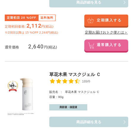
商品詳細を見る
定期初回
20
%OFF
送料無料
定期購入する
2,112
定期初回価格:
円(税込)
定期お届けおトク便とは＞
※2回目以降は
15
%OFF 2,244円(税込)
2,640
通常購入する
通常価格
円(税込)
草花木果 マスクジェル Ｃ
189件
販売名 : 草花木果 マスクジェル Ｃ
容量：90g
美容液・保湿液
商品詳細を見る