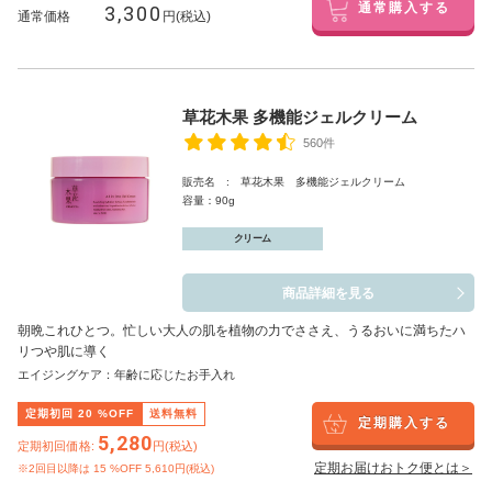
3,300
通常購入する
通常価格
円(税込)
草花木果 多機能ジェルクリーム
560件
販売名 : 草花木果 多機能ジェルクリーム
容量：90g
クリーム
商品詳細を見る
朝晩これひとつ。忙しい大人の肌を植物の力でささえ、うるおいに満ちたハ
リつや肌に導く
エイジングケア：年齢に応じたお手入れ
定期初回
20
%OFF
送料無料
定期購入する
5,280
定期初回価格:
円(税込)
定期お届けおトク便とは＞
※2回目以降は
15
%OFF 5,610円(税込)