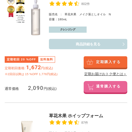
802件
販売名 : 草花木果 メイク落としオイル N
容量：180mL
クレンジング
商品詳細を見る
定期初回
20
%OFF
送料無料
定期購入する
1,672
定期初回価格:
円(税込)
定期お届けおトク便とは＞
※2回目以降は
15
%OFF 1,776円(税込)
2,090
通常購入する
通常価格
円(税込)
草花木果 ホイップフォーム
87件