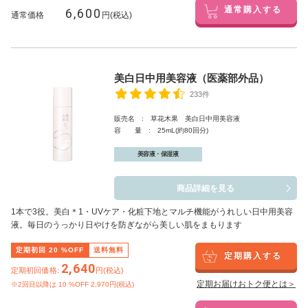
6,600
通常購入する
通常価格
円(税込)
美白日中用美容液（医薬部外品）
233件
販売名 : 草花木果 美白日中用美容液
容 量 : 25mL(約80回分)
美容液・保湿液
商品詳細を見る
1本で3役。美白
＊1
・UVケア・化粧下地とマルチ機能がうれしい日中用美容
液。毎日のうっかり日やけを防ぎながら美しい肌をまもります
定期初回
20
%OFF
送料無料
定期購入する
2,640
定期初回価格:
円(税込)
定期お届けおトク便とは＞
※2回目以降は
10
%OFF 2,970円(税込)