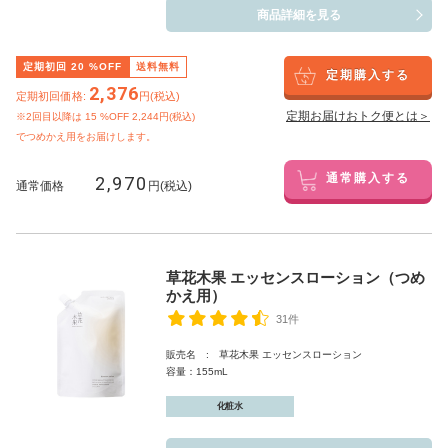
商品詳細を見る
定期初回
20
%OFF
送料無料
定期購入する
2,376
定期初回価格:
円(税込)
定期お届けおトク便とは＞
※2回目以降は
15
%OFF 2,244円(税込)
でつめかえ用をお届けします。
2,970
通常購入する
通常価格
円(税込)
草花木果 エッセンスローション（つめ
かえ用）
31件
販売名 : 草花木果 エッセンスローション
容量：155mL
化粧水