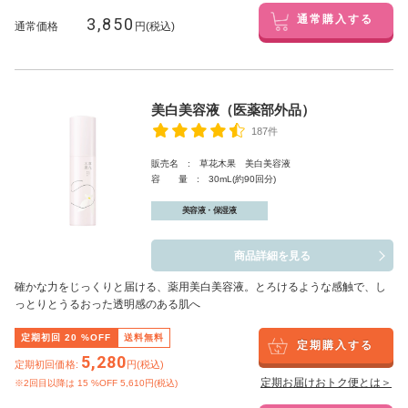
3,850
通常購入する
通常価格
円(税込)
美白美容液（医薬部外品）
187件
販売名 : 草花木果 美白美容液
容 量 : 30mL(約90回分)
美容液・保湿液
商品詳細を見る
確かな力をじっくりと届ける、薬用美白美容液。とろけるような感触で、し
っとりとうるおった透明感のある肌へ
定期初回
20
%OFF
送料無料
定期購入する
5,280
定期初回価格:
円(税込)
定期お届けおトク便とは＞
※2回目以降は
15
%OFF 5,610円(税込)