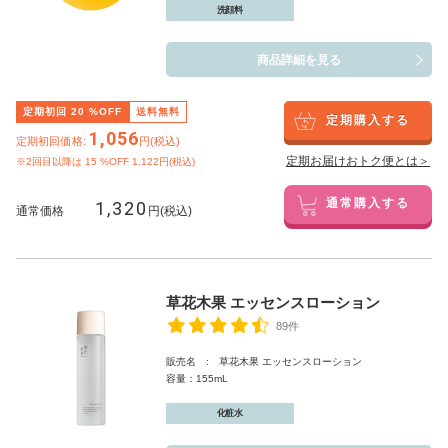
洗顔料
商品詳細を見る
定期初回
20
%OFF
送料無料
定期購入する
1,056
定期初回価格:
円(税込)
定期お届けおトク便とは＞
※2回目以降は
15
%OFF 1,122円(税込)
1,320
通常購入する
通常価格
円(税込)
草花木果 エッセンスローション
89件
販売名 : 草花木果 エッセンスローション
容量：155mL
化粧水