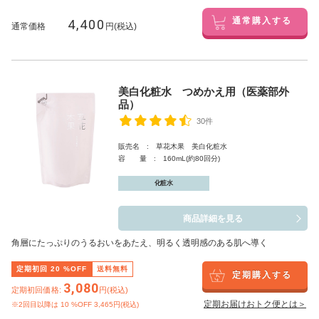
4,400
通常購入する
通常価格
円(税込)
美白化粧水 つめかえ用（医薬部外
品）
30件
販売名 : 草花木果 美白化粧水
容 量 : 160mL(約80回分)
化粧水
商品詳細を見る
角層にたっぷりのうるおいをあたえ、明るく透明感のある肌へ導く
定期初回
20
%OFF
送料無料
定期購入する
3,080
定期初回価格:
円(税込)
定期お届けおトク便とは＞
※2回目以降は
10
%OFF 3,465円(税込)