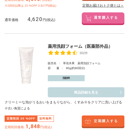
定期お届けおトク便とは＞
※2回目以降は
15
%OFF 3,927円(税込)
4,620
通常購入する
通常価格
円(税込)
薬用洗顔フォーム（医薬部外品）
302件
販売名 : 草花木果 薬用洗顔フォーム
容 量 : 90g(約90回分)
洗顔料
商品詳細を見る
クリーミーな泡がうるおいをまもりながら、くすみ※をクリアに洗い上げる
※古い角質による
定期初回
20
%OFF
送料無料
定期購入する
1,848
定期初回価格:
円(税込)