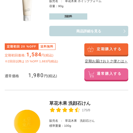
販売名 : 草花木果 ホイップフォーム
容量：90g
洗顔料
商品詳細を見る
定期初回
20
%OFF
送料無料
定期購入する
1,584
定期初回価格:
円(税込)
定期お届けおトク便とは＞
※2回目以降は
15
%OFF 1,683円(税込)
1,980
通常購入する
通常価格
円(税込)
草花木果 洗顔石けん
175件
販売名 : 草花木果 洗顔石けん
標準重量：100g