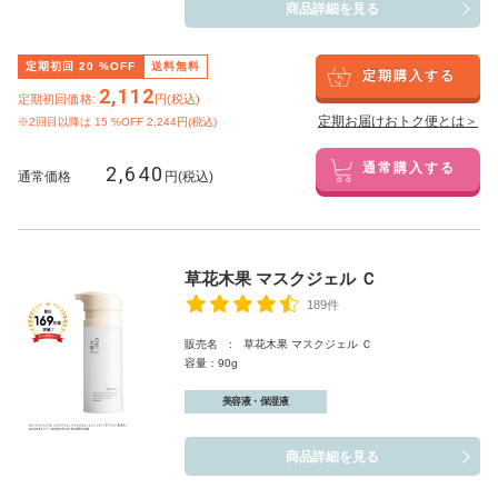
商品詳細を見る
定期初回
20
%OFF
送料無料
定期購入する
2,112
定期初回価格:
円(税込)
定期お届けおトク便とは＞
※2回目以降は
15
%OFF 2,244円(税込)
2,640
通常購入する
通常価格
円(税込)
草花木果 マスクジェル Ｃ
189件
販売名 : 草花木果 マスクジェル Ｃ
容量：90g
美容液・保湿液
商品詳細を見る