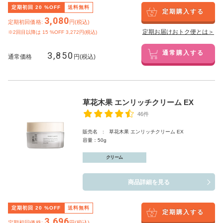
定期初回
20
%OFF
送料無料
定期購入する
3,080
定期初回価格:
円(税込)
定期お届けおトク便とは＞
※2回目以降は
15
%OFF 3,272円(税込)
3,850
通常購入する
通常価格
円(税込)
草花木果 エンリッチクリーム EX
46件
販売名 : 草花木果 エンリッチクリーム EX
容量：50g
クリーム
商品詳細を見る
定期初回
20
%OFF
送料無料
定期購入する
3,696
定期初回価格:
円(税込)