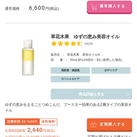
6,600
通常購入する
通常価格
円(税込)
草花木果 ゆずの恵み美容オイル
440件
販売名 : 草花木果 美容オイルN
容 量 : 50mL(約120回分・顔に使用した場合)
美容液・保湿液
ボディケア
スペシャルケア
商品詳細を見る
ゆずの恵みをまるごとつめこんだ、ブースター効果のある2層タイプの美容オ
イル
定期初回
20
%OFF
送料無料
定期購入する
2,640
定期初回価格:
円(税込)
定期お届けおトク便とは＞
※2回目以降は
10
%OFF 2,970円(税込)