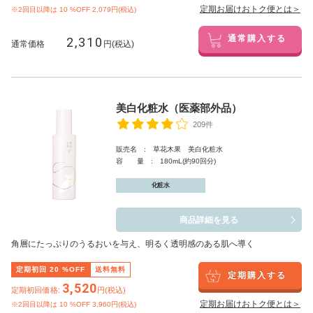
定期お届けおトク便とは＞
※2回目以降は
10
%OFF 2,079円(税込)
2,310
通常購入する
通常価格
円(税込)
美白化粧水（医薬部外品）
209件
販売名 : 草花木果 美白化粧水
容 量 : 180mL(約90回分)
化粧水
商品詳細を見る
角層にたっぷりのうるおいを与え、明るく透明感のある肌へ導く
定期初回
20
%OFF
送料無料
定期購入する
3,520
定期初回価格:
円(税込)
定期お届けおトク便とは＞
※2回目以降は
10
%OFF 3,960円(税込)