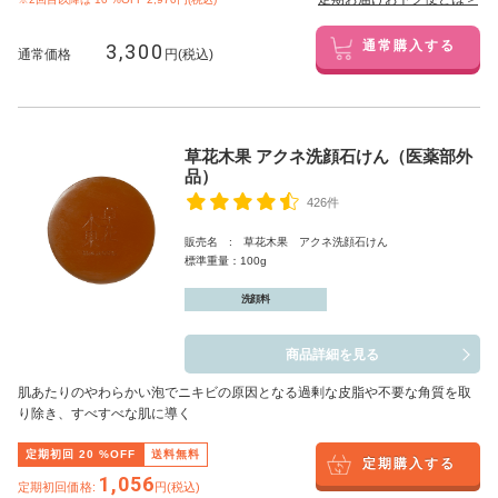
3,300
通常購入する
通常価格
円(税込)
草花木果 アクネ洗顔石けん（医薬部外
品）
426件
販売名 : 草花木果 アクネ洗顔石けん
標準重量：100g
洗顔料
商品詳細を見る
肌あたりのやわらかい泡でニキビの原因となる過剰な皮脂や不要な角質を取
り除き、すべすべな肌に導く
定期初回
20
%OFF
送料無料
定期購入する
1,056
定期初回価格:
円(税込)