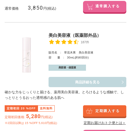
3,850
通常購入する
通常価格
円(税込)
美白美容液（医薬部外品）
187件
販売名 : 草花木果 美白美容液
容 量 : 30mL(約90回分)
美容液・保湿液
商品詳細を見る
確かな力をじっくりと届ける、薬用美白美容液。とろけるような感触で、し
っとりとうるおった透明感のある肌へ
定期初回
20
%OFF
送料無料
定期購入する
5,280
定期初回価格:
円(税込)
定期お届けおトク便とは＞
※2回目以降は
15
%OFF 5,610円(税込)