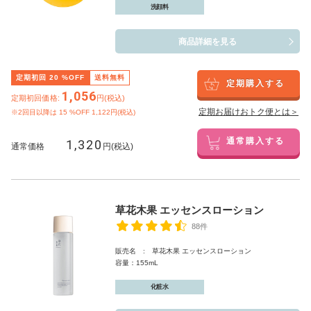
洗顔料
商品詳細を見る
定期初回
20
%OFF
送料無料
定期購入する
1,056
定期初回価格:
円(税込)
定期お届けおトク便とは＞
※2回目以降は
15
%OFF 1,122円(税込)
1,320
通常購入する
通常価格
円(税込)
草花木果 エッセンスローション
88件
販売名 : 草花木果 エッセンスローション
容量：155mL
化粧水