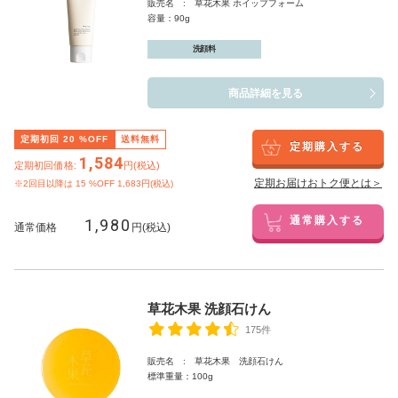
販売名 : 草花木果 ホイップフォーム
容量：90g
洗顔料
商品詳細を見る
定期初回
20
%OFF
送料無料
定期購入する
1,584
定期初回価格:
円(税込)
定期お届けおトク便とは＞
※2回目以降は
15
%OFF 1,683円(税込)
1,980
通常購入する
通常価格
円(税込)
草花木果 洗顔石けん
175件
販売名 : 草花木果 洗顔石けん
標準重量：100g