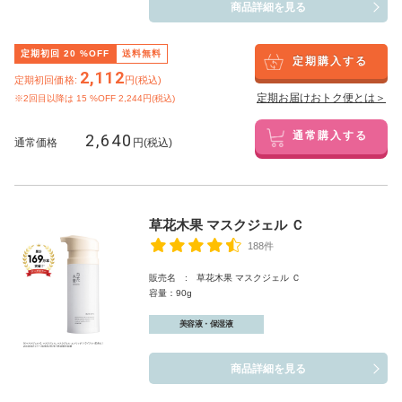
商品詳細を見る
定期初回
20
%OFF
送料無料
定期購入する
2,112
定期初回価格:
円(税込)
定期お届けおトク便とは＞
※2回目以降は
15
%OFF 2,244円(税込)
2,640
通常購入する
通常価格
円(税込)
草花木果 マスクジェル Ｃ
188件
販売名 : 草花木果 マスクジェル Ｃ
容量：90g
美容液・保湿液
商品詳細を見る