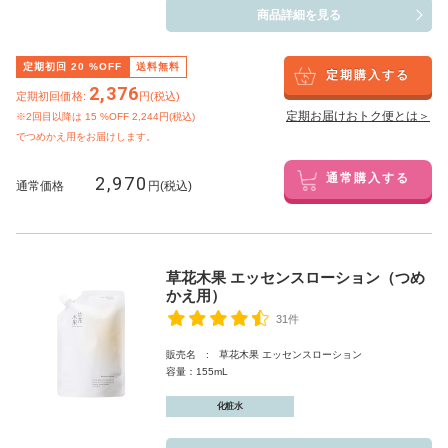
商品詳細を見る
定期初回
20
%OFF
送料無料
定期購入する
2,376
定期初回価格:
円(税込)
定期お届けおトク便とは＞
※2回目以降は
15
%OFF 2,244円(税込)
でつめかえ用をお届けします。
2,970
通常購入する
通常価格
円(税込)
草花木果 エッセンスローション（つめ
かえ用）
31件
販売名 : 草花木果 エッセンスローション
容量：155mL
化粧水