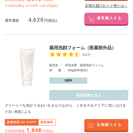
定期お届けおトク便とは＞
※2回目以降は
15
%OFF 3,927円(税込)
4,620
通常購入する
通常価格
円(税込)
薬用洗顔フォーム（医薬部外品）
302件
販売名 : 草花木果 薬用洗顔フォーム
容 量 : 90g(約90回分)
洗顔料
商品詳細を見る
クリーミーな泡がうるおいをまもりながら、くすみ※をクリアに洗い上げる
※古い角質による
定期初回
20
%OFF
送料無料
定期購入する
1,848
定期初回価格:
円(税込)