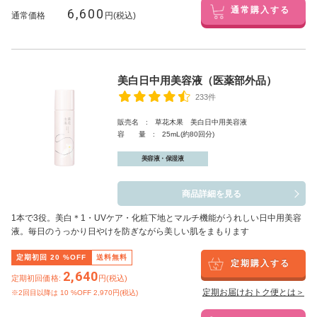
6,600
通常購入する
通常価格
円(税込)
美白日中用美容液（医薬部外品）
233件
販売名 : 草花木果 美白日中用美容液
容 量 : 25mL(約80回分)
美容液・保湿液
商品詳細を見る
1本で3役。美白
＊1
・UVケア・化粧下地とマルチ機能がうれしい日中用美容
液。毎日のうっかり日やけを防ぎながら美しい肌をまもります
定期初回
20
%OFF
送料無料
定期購入する
2,640
定期初回価格:
円(税込)
定期お届けおトク便とは＞
※2回目以降は
10
%OFF 2,970円(税込)