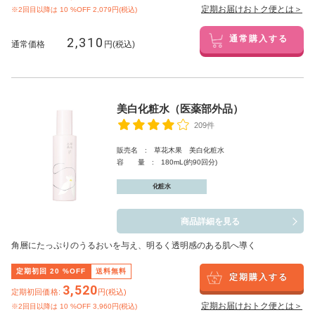
定期お届けおトク便とは＞
※2回目以降は
10
%OFF 2,079円(税込)
2,310
通常購入する
通常価格
円(税込)
美白化粧水（医薬部外品）
209件
販売名 : 草花木果 美白化粧水
容 量 : 180mL(約90回分)
化粧水
商品詳細を見る
角層にたっぷりのうるおいを与え、明るく透明感のある肌へ導く
定期初回
20
%OFF
送料無料
定期購入する
3,520
定期初回価格:
円(税込)
定期お届けおトク便とは＞
※2回目以降は
10
%OFF 3,960円(税込)