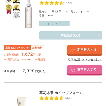
799件
販売名 : 草花木果 メイク落としオイル N
容量：180mL
クレンジング
商品詳細を見る
定期初回
20
%OFF
送料無料
定期購入する
1,672
定期初回価格:
円(税込)
定期お届けおトク便とは＞
※2回目以降は
15
%OFF 1,776円(税込)
2,090
通常購入する
通常価格
円(税込)
草花木果 ホイップフォーム
87件