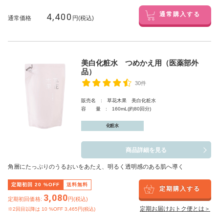
4,400
通常購入する
通常価格
円(税込)
美白化粧水 つめかえ用（医薬部外
品）
30件
販売名 : 草花木果 美白化粧水
容 量 : 160mL(約80回分)
化粧水
商品詳細を見る
角層にたっぷりのうるおいをあたえ、明るく透明感のある肌へ導く
定期初回
20
%OFF
送料無料
定期購入する
3,080
定期初回価格:
円(税込)
定期お届けおトク便とは＞
※2回目以降は
10
%OFF 3,465円(税込)