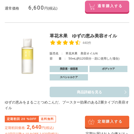
6,600
通常購入する
通常価格
円(税込)
草花木果 ゆずの恵み美容オイル
440件
販売名 : 草花木果 美容オイルN
容 量 : 50mL(約120回分・顔に使用した場合)
美容液・保湿液
ボディケア
スペシャルケア
商品詳細を見る
ゆずの恵みをまるごとつめこんだ、ブースター効果のある2層タイプの美容オ
イル
定期初回
20
%OFF
送料無料
定期購入する
2,640
定期初回価格:
円(税込)
定期お届けおトク便とは＞
※2回目以降は
10
%OFF 2,970円(税込)