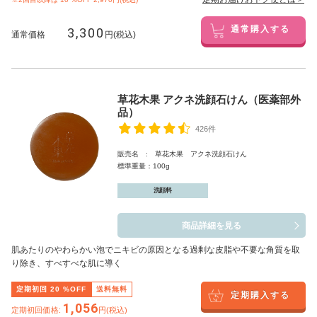
3,300
通常購入する
通常価格
円(税込)
草花木果 アクネ洗顔石けん（医薬部外
品）
426件
販売名 : 草花木果 アクネ洗顔石けん
標準重量：100g
洗顔料
商品詳細を見る
肌あたりのやわらかい泡でニキビの原因となる過剰な皮脂や不要な角質を取
り除き、すべすべな肌に導く
定期初回
20
%OFF
送料無料
定期購入する
1,056
定期初回価格:
円(税込)