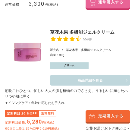
3,300
通常購入する
通常価格
円(税込)
草花木果 多機能ジェルクリーム
559件
販売名 : 草花木果 多機能ジェルクリーム
容量：90g
クリーム
商品詳細を見る
朝晩これひとつ。忙しい大人の肌を植物の力でささえ、うるおいに満ちたハ
リつや肌に導く
エイジングケア：年齢に応じたお手入れ
定期初回
20
%OFF
送料無料
定期購入する
5,280
定期初回価格:
円(税込)
定期お届けおトク便とは＞
※2回目以降は
15
%OFF 5,610円(税込)