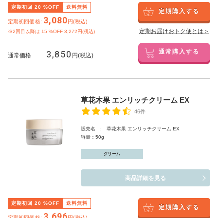
定期初回
20
%OFF
送料無料
定期購入する
3,080
定期初回価格:
円(税込)
定期お届けおトク便とは＞
※2回目以降は
15
%OFF 3,272円(税込)
3,850
通常購入する
通常価格
円(税込)
草花木果 エンリッチクリーム EX
46件
販売名 : 草花木果 エンリッチクリーム EX
容量：50g
クリーム
商品詳細を見る
定期初回
20
%OFF
送料無料
定期購入する
3,696
定期初回価格:
円(税込)