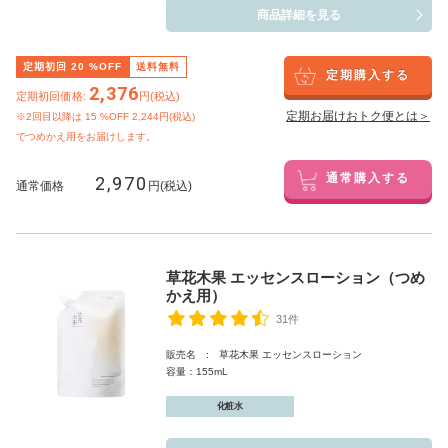
商品詳細を見る
定期初回
20
%OFF
送料無料
定期購入する
2,376
定期初回価格:
円(税込)
定期お届けおトク便とは＞
※2回目以降は
15
%OFF 2,244円(税込)
でつめかえ用をお届けします。
2,970
通常購入する
通常価格
円(税込)
草花木果 エッセンスローション（つめ
かえ用）
31件
販売名 : 草花木果 エッセンスローション
容量：155mL
化粧水