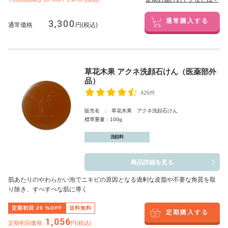
3,300
通常購入する
通常価格
円(税込)
草花木果 アクネ洗顔石けん（医薬部外
品）
426件
販売名 : 草花木果 アクネ洗顔石けん
標準重量：100g
洗顔料
商品詳細を見る
肌あたりのやわらかい泡でニキビの原因となる過剰な皮脂や不要な角質を取
り除き、すべすべな肌に導く
定期初回
20
%OFF
送料無料
定期購入する
1,056
定期初回価格:
円(税込)