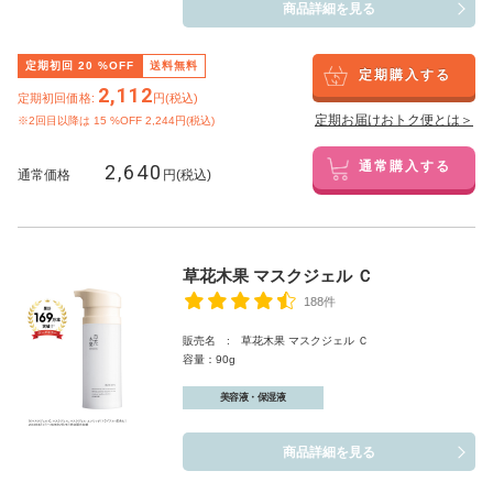
商品詳細を見る
定期初回
20
%OFF
送料無料
定期購入する
2,112
定期初回価格:
円(税込)
定期お届けおトク便とは＞
※2回目以降は
15
%OFF 2,244円(税込)
2,640
通常購入する
通常価格
円(税込)
草花木果 マスクジェル Ｃ
188件
販売名 : 草花木果 マスクジェル Ｃ
容量：90g
美容液・保湿液
商品詳細を見る