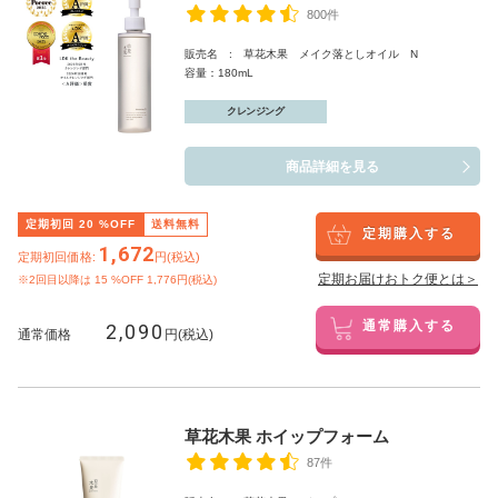
800件
販売名 : 草花木果 メイク落としオイル N
容量：180mL
クレンジング
商品詳細を見る
定期初回
20
%OFF
送料無料
定期購入する
1,672
定期初回価格:
円(税込)
定期お届けおトク便とは＞
※2回目以降は
15
%OFF 1,776円(税込)
2,090
通常購入する
通常価格
円(税込)
草花木果 ホイップフォーム
87件