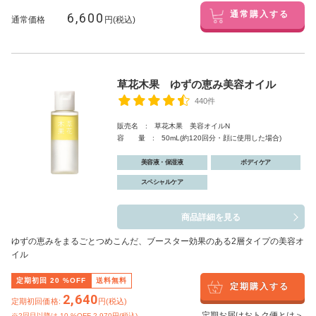
6,600
通常購入する
通常価格
円(税込)
草花木果 ゆずの恵み美容オイル
440件
販売名 : 草花木果 美容オイルN
容 量 : 50mL(約120回分・顔に使用した場合)
美容液・保湿液
ボディケア
スペシャルケア
商品詳細を見る
ゆずの恵みをまるごとつめこんだ、ブースター効果のある2層タイプの美容オ
イル
定期初回
20
%OFF
送料無料
定期購入する
2,640
定期初回価格:
円(税込)
定期お届けおトク便とは＞
※2回目以降は
10
%OFF 2,970円(税込)