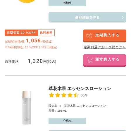
洗顔料
商品詳細を見る
定期初回
20
%OFF
送料無料
定期購入する
1,056
定期初回価格:
円(税込)
定期お届けおトク便とは＞
※2回目以降は
15
%OFF 1,122円(税込)
1,320
通常購入する
通常価格
円(税込)
草花木果 エッセンスローション
88件
販売名 : 草花木果 エッセンスローション
容量：155mL
化粧水