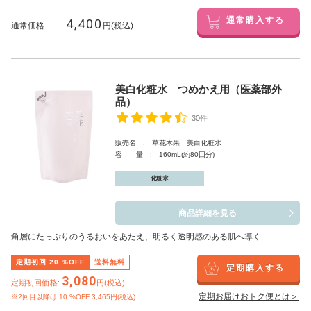
4,400
通常購入する
通常価格
円(税込)
美白化粧水 つめかえ用（医薬部外
品）
30件
販売名 : 草花木果 美白化粧水
容 量 : 160mL(約80回分)
化粧水
商品詳細を見る
角層にたっぷりのうるおいをあたえ、明るく透明感のある肌へ導く
定期初回
20
%OFF
送料無料
定期購入する
3,080
定期初回価格:
円(税込)
定期お届けおトク便とは＞
※2回目以降は
10
%OFF 3,465円(税込)