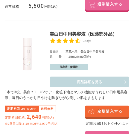
6,600
通常購入する
通常価格
円(税込)
美白日中用美容液（医薬部外品）
233件
販売名 : 草花木果 美白日中用美容液
容 量 : 25mL(約80回分)
美容液・保湿液
商品詳細を見る
1本で3役。美白
＊1
・UVケア・化粧下地とマルチ機能がうれしい日中用美容
液。毎日のうっかり日やけを防ぎながら美しい肌をまもります
定期初回
20
%OFF
送料無料
定期購入する
2,640
定期初回価格:
円(税込)
定期お届けおトク便とは＞
※2回目以降は
10
%OFF 2,970円(税込)