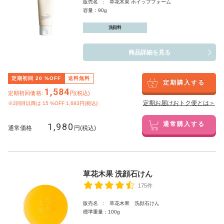
販売名 : 草花木果 ホイップフォーム
容量：90g
洗顔料
商品詳細を見る
定期初回
20
%OFF
送料無料
定期購入する
1,584
定期初回価格:
円(税込)
定期お届けおトク便とは＞
※2回目以降は
15
%OFF 1,683円(税込)
1,980
通常購入する
通常価格
円(税込)
草花木果 洗顔石けん
175件
販売名 : 草花木果 洗顔石けん
標準重量：100g