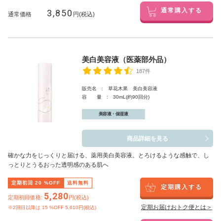
3,850
通常購入する
通常価格
円(税込)
美白美容液（医薬部外品）
187件
販売名 : 草花木果 美白美容液
容 量 : 30mL(約90回分)
美容液・保湿液
商品詳細を見る
確かな力をじっくりと届ける、薬用美白美容液。とろけるような感触で、し
っとりとうるおった透明感のある肌へ
定期初回
20
%OFF
送料無料
定期購入する
5,280
定期初回価格:
円(税込)
定期お届けおトク便とは＞
※2回目以降は
15
%OFF 5,610円(税込)