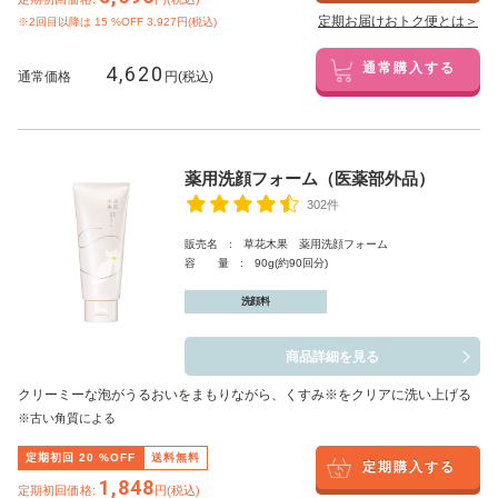
定期お届けおトク便とは＞
※2回目以降は
15
%OFF 3,927円(税込)
4,620
通常購入する
通常価格
円(税込)
薬用洗顔フォーム（医薬部外品）
302件
販売名 : 草花木果 薬用洗顔フォーム
容 量 : 90g(約90回分)
洗顔料
商品詳細を見る
クリーミーな泡がうるおいをまもりながら、くすみ※をクリアに洗い上げる
※古い角質による
定期初回
20
%OFF
送料無料
定期購入する
1,848
定期初回価格:
円(税込)