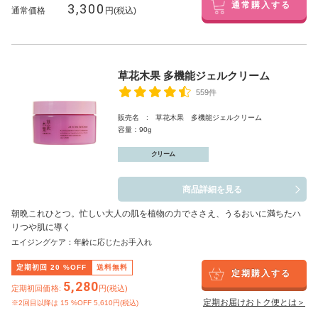
3,300
通常購入する
通常価格
円(税込)
草花木果 多機能ジェルクリーム
559件
販売名 : 草花木果 多機能ジェルクリーム
容量：90g
クリーム
商品詳細を見る
朝晩これひとつ。忙しい大人の肌を植物の力でささえ、うるおいに満ちたハ
リつや肌に導く
エイジングケア：年齢に応じたお手入れ
定期初回
20
%OFF
送料無料
定期購入する
5,280
定期初回価格:
円(税込)
定期お届けおトク便とは＞
※2回目以降は
15
%OFF 5,610円(税込)