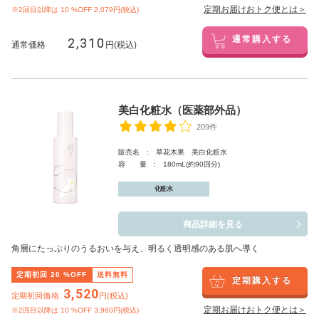
定期お届けおトク便とは＞
※2回目以降は
10
%OFF 2,079円(税込)
2,310
通常購入する
通常価格
円(税込)
美白化粧水（医薬部外品）
209件
販売名 : 草花木果 美白化粧水
容 量 : 180mL(約90回分)
化粧水
商品詳細を見る
角層にたっぷりのうるおいを与え、明るく透明感のある肌へ導く
定期初回
20
%OFF
送料無料
定期購入する
3,520
定期初回価格:
円(税込)
定期お届けおトク便とは＞
※2回目以降は
10
%OFF 3,960円(税込)