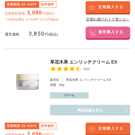
定期初回
20
%OFF
送料無料
定期購入する
3,080
定期初回価格:
円(税込)
定期お届けおトク便とは＞
※2回目以降は
15
%OFF 3,272円(税込)
3,850
通常購入する
通常価格
円(税込)
草花木果 エンリッチクリーム EX
46件
販売名 : 草花木果 エンリッチクリーム EX
容量：50g
クリーム
商品詳細を見る
定期初回
20
%OFF
送料無料
定期購入する
3,696
定期初回価格:
円(税込)