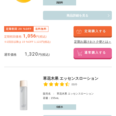
洗顔料
商品詳細を見る
定期初回
20
%OFF
送料無料
定期購入する
1,056
定期初回価格:
円(税込)
定期お届けおトク便とは＞
※2回目以降は
15
%OFF 1,122円(税込)
1,320
通常購入する
通常価格
円(税込)
草花木果 エッセンスローション
88件
販売名 : 草花木果 エッセンスローション
容量：155mL
化粧水