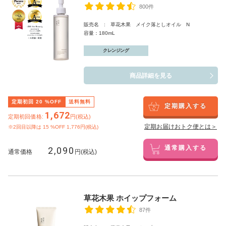
800件
販売名 : 草花木果 メイク落としオイル N
容量：180mL
クレンジング
商品詳細を見る
定期初回
20
%OFF
送料無料
定期購入する
1,672
定期初回価格:
円(税込)
定期お届けおトク便とは＞
※2回目以降は
15
%OFF 1,776円(税込)
2,090
通常購入する
通常価格
円(税込)
草花木果 ホイップフォーム
87件