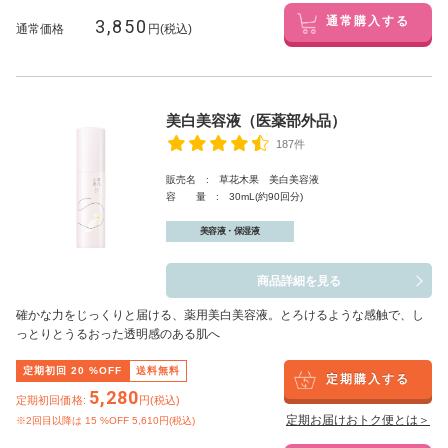
3,850
通常購入する
通常価格
円(税込)
美白美容液（医薬部外品）
187件
販売名 : 草花木果 美白美容液
容 量 : 30mL(約90回分)
美容液・保湿液
商品詳細を見る
確かな力をじっくりと届ける、薬用美白美容液。とろけるような感触で、し
っとりとうるおった透明感のある肌へ
定期初回
20
%OFF
送料無料
定期購入する
5,280
定期初回価格:
円(税込)
定期お届けおトク便とは＞
※2回目以降は
15
%OFF 5,610円(税込)