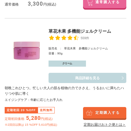
3,300
通常購入する
通常価格
円(税込)
草花木果 多機能ジェルクリーム
559件
販売名 : 草花木果 多機能ジェルクリーム
容量：90g
クリーム
商品詳細を見る
朝晩これひとつ。忙しい大人の肌を植物の力でささえ、うるおいに満ちたハ
リつや肌に導く
エイジングケア：年齢に応じたお手入れ
定期初回
20
%OFF
送料無料
定期購入する
5,280
定期初回価格:
円(税込)
定期お届けおトク便とは＞
※2回目以降は
15
%OFF 5,610円(税込)