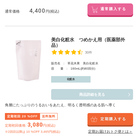
4,400
通常購入する
通常価格
円(税込)
美白化粧水 つめかえ用（医薬部外
品）
30件
販売名 : 草花木果 美白化粧水
容 量 : 160mL(約80回分)
化粧水
商品詳細を見る
角層にたっぷりのうるおいをあたえ、明るく透明感のある肌へ導く
定期初回
20
%OFF
送料無料
定期購入する
3,080
定期初回価格:
円(税込)
定期お届けおトク便とは＞
※2回目以降は
10
%OFF 3,465円(税込)