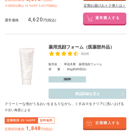
定期お届けおトク便とは＞
※2回目以降は
15
%OFF 3,927円(税込)
4,620
通常購入する
通常価格
円(税込)
薬用洗顔フォーム（医薬部外品）
302件
販売名 : 草花木果 薬用洗顔フォーム
容 量 : 90g(約90回分)
洗顔料
商品詳細を見る
クリーミーな泡がうるおいをまもりながら、くすみ※をクリアに洗い上げる
※古い角質による
定期初回
20
%OFF
送料無料
定期購入する
1,848
定期初回価格:
円(税込)