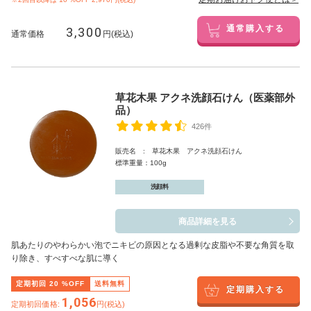
3,300
通常購入する
通常価格
円(税込)
草花木果 アクネ洗顔石けん（医薬部外
品）
426件
販売名 : 草花木果 アクネ洗顔石けん
標準重量：100g
洗顔料
商品詳細を見る
肌あたりのやわらかい泡でニキビの原因となる過剰な皮脂や不要な角質を取
り除き、すべすべな肌に導く
定期初回
20
%OFF
送料無料
定期購入する
1,056
定期初回価格:
円(税込)