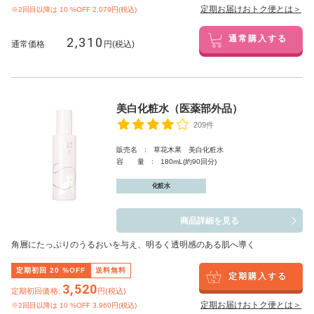
定期お届けおトク便とは＞
※2回目以降は
10
%OFF 2,079円(税込)
2,310
通常購入する
通常価格
円(税込)
美白化粧水（医薬部外品）
209件
販売名 : 草花木果 美白化粧水
容 量 : 180mL(約90回分)
化粧水
商品詳細を見る
角層にたっぷりのうるおいを与え、明るく透明感のある肌へ導く
定期初回
20
%OFF
送料無料
定期購入する
3,520
定期初回価格:
円(税込)
定期お届けおトク便とは＞
※2回目以降は
10
%OFF 3,960円(税込)