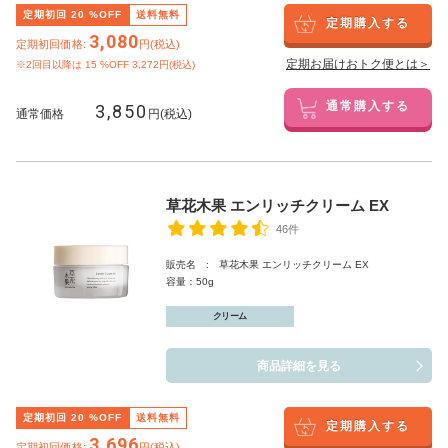
定期初回
20
%OFF
送料無料
定期購入する
3,080
定期初回価格:
円(税込)
定期お届けおトク便とは＞
※2回目以降は
15
%OFF 3,272円(税込)
3,850
通常購入する
通常価格
円(税込)
草花木果 エンリッチクリーム EX
46件
販売名 : 草花木果 エンリッチクリーム EX
容量：50g
クリーム
商品詳細を見る
定期初回
20
%OFF
送料無料
定期購入する
3,696
定期初回価格:
円(税込)