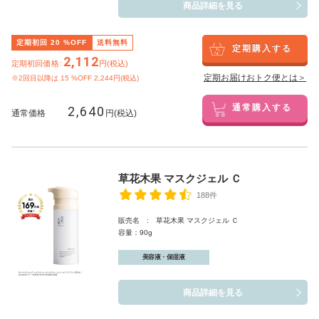
商品詳細を見る
定期初回
20
%OFF
送料無料
定期購入する
2,112
定期初回価格:
円(税込)
定期お届けおトク便とは＞
※2回目以降は
15
%OFF 2,244円(税込)
2,640
通常購入する
通常価格
円(税込)
草花木果 マスクジェル Ｃ
188件
販売名 : 草花木果 マスクジェル Ｃ
容量：90g
美容液・保湿液
商品詳細を見る