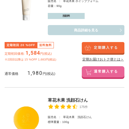
販売名 : 草花木果 ホイップフォーム
容量：90g
洗顔料
商品詳細を見る
定期初回
20
%OFF
送料無料
定期購入する
1,584
定期初回価格:
円(税込)
定期お届けおトク便とは＞
※2回目以降は
15
%OFF 1,683円(税込)
1,980
通常購入する
通常価格
円(税込)
草花木果 洗顔石けん
175件
販売名 : 草花木果 洗顔石けん
標準重量：100g