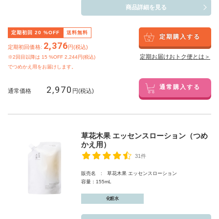
商品詳細を見る
定期初回
20
%OFF
送料無料
定期購入する
2,376
定期初回価格:
円(税込)
定期お届けおトク便とは＞
※2回目以降は
15
%OFF 2,244円(税込)
でつめかえ用をお届けします。
2,970
通常購入する
通常価格
円(税込)
草花木果 エッセンスローション（つめ
かえ用）
31件
販売名 : 草花木果 エッセンスローション
容量：155mL
化粧水