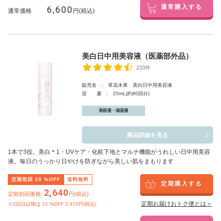
6,600
通常購入する
通常価格
円(税込)
美白日中用美容液（医薬部外品）
233件
販売名 : 草花木果 美白日中用美容液
容 量 : 25mL(約80回分)
美容液・保湿液
商品詳細を見る
1本で3役。美白
＊1
・UVケア・化粧下地とマルチ機能がうれしい日中用美容
液。毎日のうっかり日やけを防ぎながら美しい肌をまもります
定期初回
20
%OFF
送料無料
定期購入する
2,640
定期初回価格:
円(税込)
定期お届けおトク便とは＞
※2回目以降は
10
%OFF 2,970円(税込)