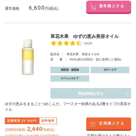
6,600
通常購入する
通常価格
円(税込)
草花木果 ゆずの恵み美容オイル
440件
販売名 : 草花木果 美容オイルN
容 量 : 50mL(約120回分・顔に使用した場合)
美容液・保湿液
ボディケア
スペシャルケア
商品詳細を見る
ゆずの恵みをまるごとつめこんだ、ブースター効果のある2層タイプの美容オ
イル
定期初回
20
%OFF
送料無料
定期購入する
2,640
定期初回価格:
円(税込)
定期お届けおトク便とは＞
※2回目以降は
10
%OFF 2,970円(税込)